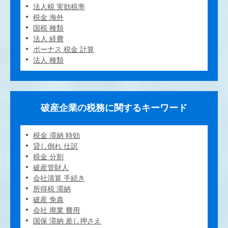
法人税 実効税率
税金 海外
国税 種類
法人 経費
ボーナス 税金 計算
法人 種類
破産企業の税務に関するキーワード
税金 滞納 時効
貸し倒れ 仕訳
税金 分割
破産管財人
会社清算 手続き
所得税 滞納
破産 免責
会社 廃業 費用
国保 滞納 差し押さえ