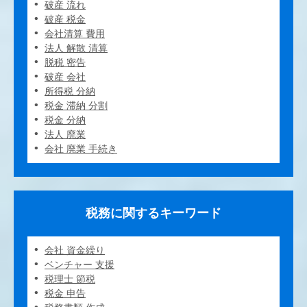
破産 流れ
破産 税金
会社清算 費用
法人 解散 清算
脱税 密告
破産 会社
所得税 分納
税金 滞納 分割
税金 分納
法人 廃業
会社 廃業 手続き
税務に関するキーワード
会社 資金繰り
ベンチャー 支援
税理士 節税
税金 申告