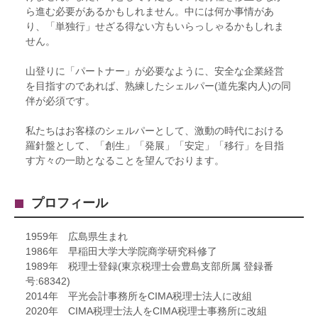
ら進む必要があるかもしれません。中には何か事情があ
り、「単独行」せざる得ない方もいらっしゃるかもしれま
せん。
山登りに「パートナー」が必要なように、安全な企業経営
を目指すのであれば、熟練したシェルパー(道先案内人)の同
伴が必須です。
私たちはお客様のシェルパーとして、激動の時代における
羅針盤として、「創生」「発展」「安定」「移行」を目指
す方々の一助となることを望んでおります。
プロフィール
1959年 広島県生まれ
1986年 早稲田大学大学院商学研究科修了
1989年 税理士登録(東京税理士会豊島支部所属 登録番
号:68342)
2014年 平光会計事務所をCIMA税理士法人に改組
2020年 CIMA税理士法人をCIMA税理士事務所に改組