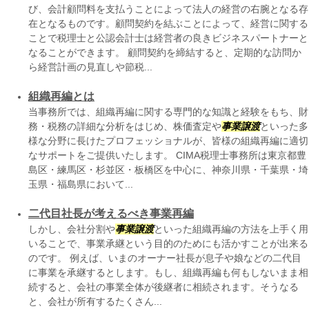
び、会計顧問料を支払うことによって法人の経営の右腕となる存
在となるものです。顧問契約を結ぶことによって、経営に関する
ことで税理士と公認会計士は経営者の良きビジネスパートナーと
なることができます。 顧問契約を締結すると、定期的な訪問か
ら経営計画の見直しや節税...
組織再編とは
当事務所では、組織再編に関する専門的な知識と経験をもち、財
務・税務の詳細な分析をはじめ、株価査定や
事業譲渡
といった多
様な分野に長けたプロフェッショナルが、皆様の組織再編に適切
なサポートをご提供いたします。 CIMA税理士事務所は東京都豊
島区・練馬区・杉並区・板橋区を中心に、神奈川県・千葉県・埼
玉県・福島県において...
二代目社長が考えるべき事業再編
しかし、会社分割や
事業譲渡
といった組織再編の方法を上手く用
いることで、事業承継という目的のためにも活かすことが出来る
のです。 例えば、いまのオーナー社長が息子や娘などの二代目
に事業を承継するとします。もし、組織再編も何もしないまま相
続すると、会社の事業全体が後継者に相続されます。そうなる
と、会社が所有するたくさん...