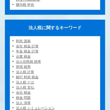
贈与税 申告
法人税に関するキーワード
利息 源泉
会社 税金 計算
年金 税金 計算
企業 税金
法人住民税 税率
所得 税率
法人税 計算
銀行 利息 税金
法人税 とは
法人税 支払
会社 税金
税金 問題
法人 清算
法人税 シミュレーション