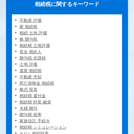
相続税に関するキーワード
不動産 評価
家 相続税
相続 土地 評価
株 贈与税
相続税 土地評価
長女 相続人
贈与税 非課税
土地 評価
遺産 相続税
不動産 売却
死亡保険金 相続税
株式 投資
相続税 還付金
相続税 対策 融資
夫婦 贈与
贈与税 税率
家族信託 手続き
相続税 シミュレーション
みなし相続財産