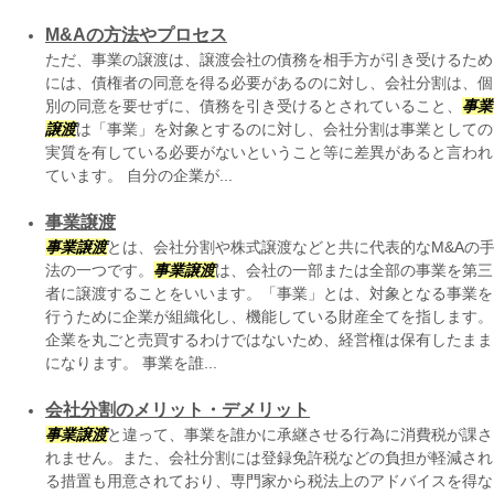
M&Aの方法やプロセス
ただ、事業の譲渡は、譲渡会社の債務を相手方が引き受けるため
には、債権者の同意を得る必要があるのに対し、会社分割は、個
別の同意を要せずに、債務を引き受けるとされていること、
事業
譲渡
は「事業」を対象とするのに対し、会社分割は事業としての
実質を有している必要がないということ等に差異があると言われ
ています。 自分の企業が...
事業譲渡
事業譲渡
とは、会社分割や株式譲渡などと共に代表的なM&Aの
法の一つです。
事業譲渡
は、会社の一部または全部の事業を第三
者に譲渡することをいいます。「事業」とは、対象となる事業を
行うために企業が組織化し、機能している財産全てを指します。
企業を丸ごと売買するわけではないため、経営権は保有したまま
になります。 事業を誰...
会社分割のメリット・デメリット
事業譲渡
と違って、事業を誰かに承継させる行為に消費税が課さ
れません。また、会社分割には登録免許税などの負担が軽減され
る措置も用意されており、専門家から税法上のアドバイスを得な