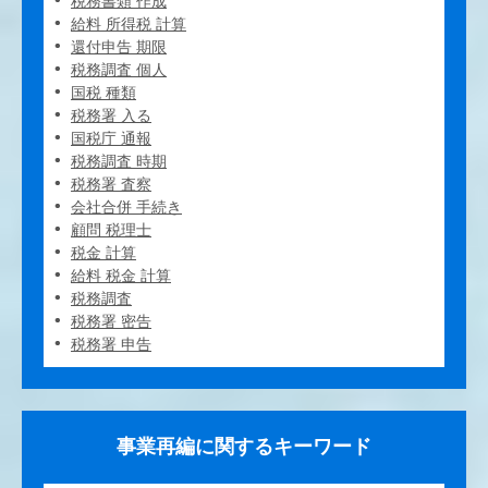
税務書類 作成
給料 所得税 計算
還付申告 期限
税務調査 個人
国税 種類
税務署 入る
国税庁 通報
税務調査 時期
税務署 査察
会社合併 手続き
顧問 税理士
税金 計算
給料 税金 計算
税務調査
税務署 密告
税務署 申告
事業再編に関するキーワード