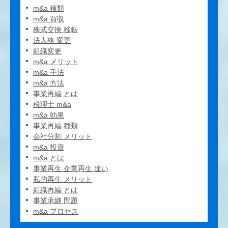
m&a 種類
m&a 買収
株式交換 移転
法人格 変更
組織変更
m&a メリット
m&a 手法
m&a 方法
事業再編 とは
税理士 m&a
m&a 効果
事業再編 種類
会社分割 メリット
m&a 投資
m&a とは
事業再生 企業再生 違い
私的再生 メリット
組織再編 とは
事業承継 問題
m&a プロセス