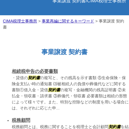
事業譲渡 契約書/CIMA税理士事務所
CIMA税理士事務所
>
事業再編に関するキーワード
>
事業譲渡 契約
書
事業譲渡 契約書
相続税申告の必要書類
・貸借の
契約書
の複写と、その残高を示す書類 ⑤生命保険・保
険金支払い時の通知書 ⑶被相続人の負債や葬儀代などに関する
書類①借入金・貸借
契約書
の複写・金融機関の残高証明書 ②未
払金・領収書・請求書 ③葬儀代・領収書 必要書類は相続の形態
によって様々です。また、特別な控除などの制度を用いる場合に
は、それぞれに応じた申...
税務顧問
税務顧問とは、税務に関することを税理士と会計顧問
契約書
を結