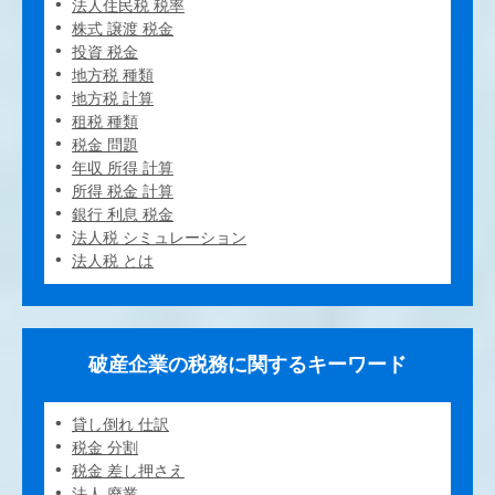
法人住民税 税率
株式 譲渡 税金
投資 税金
地方税 種類
地方税 計算
租税 種類
税金 問題
年収 所得 計算
所得 税金 計算
銀行 利息 税金
法人税 シミュレーション
法人税 とは
破産企業の税務に関するキーワード
貸し倒れ 仕訳
税金 分割
税金 差し押さえ
法人 廃業