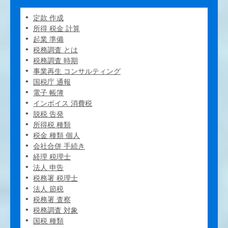
定款 作成
所得 税金 計算
起業 準備
税務調査 とは
税務調査 時期
事業再生 コンサルティング
国税庁 通報
電子 帳簿
インボイス 消費税
脱税 告発
所得税 種類
税金 種類 個人
会社合併 手続き
経理 税理士
法人 申告
税務署 税理士
法人 節税
税務署 査察
税務調査 対象
国税 種類