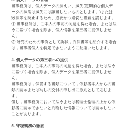
当事務所は、個人データの漏えい、滅失(定期的な個人デ
ータの抹消は滅失には該当しないものとします。)または
毀損等を防止するため、必要かつ適切な措置を講じます。
① 当事務所は、ご本人の事前の同意を得た場合、または法
令に基づく場合を除き、個人情報を第三者に提供しませ
ん。
② 研究のための事例として訴状，判決書等を紹介する場合
は，当事者個人を特定できないように配慮いたします。
4. 個人データの第三者への提供
当事務所は、ご本人の事前の同意を得た場合、または法令
に基づく場合を除き、個人データを第三者に提供しませ
ん。
当事務所は，保管する書類について，依頼者本人からの書
類の開示または写しの交付の申し出に原則として応じま
す。
但し，当事務所において法令または税理士倫理の上から依
頼者に開示できないと判断した情報については開示しない
ことがあります。
5. 守秘義務の徹底