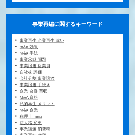
事業再編に関するキーワード
事業再生 企業再生 違い
m&a 効果
m&a 手法
事業承継 問題
事業譲渡 従業員
自社株 評価
会社分割 事業譲渡
事業譲渡 手続き
企業 合併 買収
M&A 資格
私的再生 メリット
m&a 企業
税理士 m&a
法人格 変更
事業譲渡 消費税