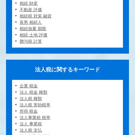
相続 財産
不動産 評価
相続税 対策 融資
長男 相続人
相続放棄 期限
相続 土地 評価
贈与税 計算
法人税に関するキーワード
企業 税金
法人 税金 種類
法人税 種類
法人税 実効税率
所得 税金
法人事業税 税率
法人 事業税
法人税 支払