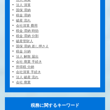
法人 清算
国保 滞納
税金 滞納
破産 流れ
会社清算 費用
税金 滞納 時効
税金 滞納 分割
破産管財人
国保 滞納 差し押さえ
税金 分納
法人 解散 届出
会社 廃業 手続き
所得税 分納
会社清算 手続き
法人 破産 流れ
会社 廃業
税務に関するキーワード