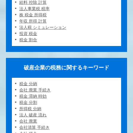
給料 控除 計算
法人事業税 税率
株 税金 所得税
年収 所得 計算
法人税 シミュレーション
投資 税金
税金 割合
破産企業の税務に関するキーワード
税金 分納
会社 廃業 手続き
税金 滞納 時効
税金 分割
所得税 分納
法人 破産 流れ
会社 廃業
会社清算 手続き