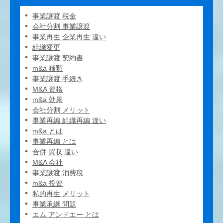
事業譲渡 税金
会社分割 事業譲渡
事業再生 企業再生 違い
組織変更
事業譲渡 契約書
m&a 種類
事業譲渡 手続き
M&A 資格
m&a 効果
会社分割 メリット
事業再編 組織再編 違い
m&a とは
事業再編 とは
合併 買収 違い
M&A 会社
事業譲渡 消費税
m&a 投資
私的再生 メリット
事業承継 問題
エム アンドエー とは