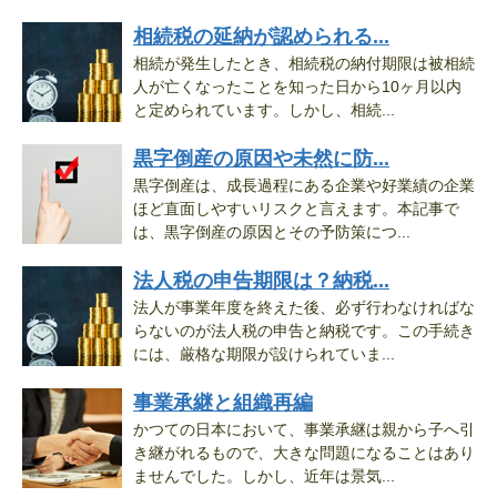
相続税の延納が認められる...
相続が発生したとき、相続税の納付期限は被相続
人が亡くなったことを知った日から10ヶ月以内
と定められています。しかし、相続...
黒字倒産の原因や未然に防...
黒字倒産は、成長過程にある企業や好業績の企業
ほど直面しやすいリスクと言えます。本記事で
は、黒字倒産の原因とその予防策につ...
法人税の申告期限は？納税...
法人が事業年度を終えた後、必ず行わなければな
らないのが法人税の申告と納税です。この手続き
には、厳格な期限が設けられていま...
事業承継と組織再編
かつての日本において、事業承継は親から子へ引
き継がれるもので、大きな問題になることはあり
ませんでした。しかし、近年は景気...