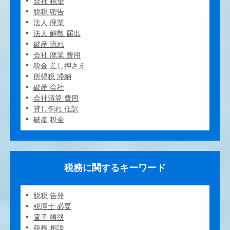
会社 税金
脱税 密告
法人 廃業
法人 解散 届出
破産 流れ
会社 廃業 費用
税金 差し押さえ
所得税 滞納
破産 会社
会社清算 費用
貸し倒れ 仕訳
破産 税金
税務に関するキーワード
脱税 告発
税理士 必要
電子 帳簿
税務 相談