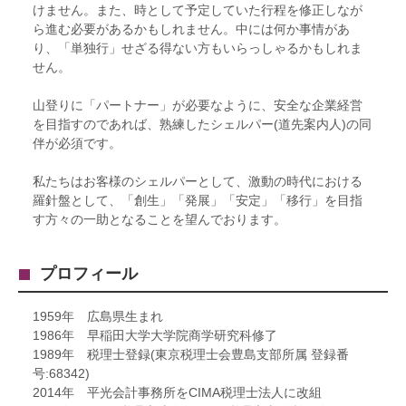
けません。また、時として予定していた行程を修正しなが
ら進む必要があるかもしれません。中には何か事情があ
り、「単独行」せざる得ない方もいらっしゃるかもしれま
せん。
山登りに「パートナー」が必要なように、安全な企業経営
を目指すのであれば、熟練したシェルパー(道先案内人)の同
伴が必須です。
私たちはお客様のシェルパーとして、激動の時代における
羅針盤として、「創生」「発展」「安定」「移行」を目指
す方々の一助となることを望んでおります。
プロフィール
1959年 広島県生まれ
1986年 早稲田大学大学院商学研究科修了
1989年 税理士登録(東京税理士会豊島支部所属 登録番
号:68342)
2014年 平光会計事務所をCIMA税理士法人に改組