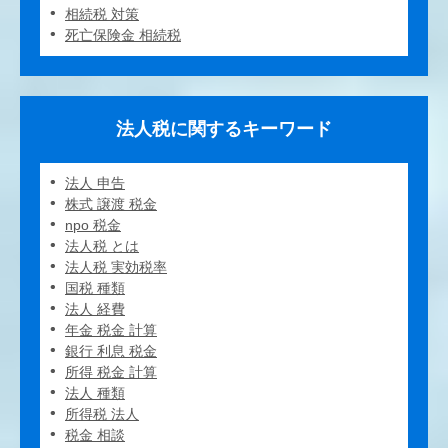
相続税 対策
死亡保険金 相続税
法人税に関するキーワード
法人 申告
株式 譲渡 税金
npo 税金
法人税 とは
法人税 実効税率
国税 種類
法人 経費
年金 税金 計算
銀行 利息 税金
所得 税金 計算
法人 種類
所得税 法人
税金 相談