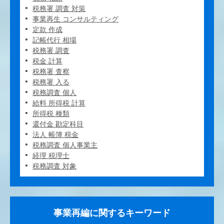
税務署 調査 対策
事業再生 コンサルティング
定款 作成
記帳代行 相場
税務署 調査
税金 計算
税務署 査察
税務署 入る
税務調査 個人
給料 所得税 計算
所得税 種類
還付金 勘定科目
法人 帳簿 税金
税務調査 個人事業主
経理 税理士
税務調査 対象
事業再編に関するキーワード