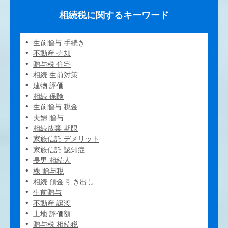
相続税に関するキーワード
生前贈与 手続き
不動産 売却
贈与税 住宅
相続 生前対策
建物 評価
相続 保険
生前贈与 税金
夫婦 贈与
相続放棄 期限
家族信託 デメリット
家族信託 認知症
長男 相続人
株 贈与税
相続 預金 引き出し
生前贈与
不動産 譲渡
土地 評価額
贈与税 相続税