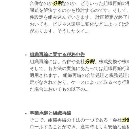
合併なのか
分割
なのか、どういった組織再編の
課題を解決するのかを検討するのです。そして
件設定を組み込んでいきます。 計画策定が終了
おいても、ビジネス環境に変化などによっては
があります。そうしたタイ...
組織再編に関する税務申告
組織再編には、合併や会社
分割
、株式交換や株
そして、各方法の実施にあたっては組織再編行
適用されます。 組織再編の会計処理と税務処理
定がなされており、ケースによって取るべき行
た場合においてもの以下の...
事業承継と組織再編
そこで、組織再編の手法の一つである「会社
分
ロールすることができ、通常時よりも安価な価