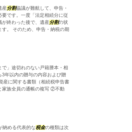
遺産
分割
協議が難航して、申告・
必要です。一度「法定相続分に従
議が終わった後で、遺産
分割
の状
す。 そのため、申告・納税の期
まで」途切れのない戸籍謄本・相
ら3年以内の贈与の内容および贈
資産に関する書類（相続税申告書
家族全員の通帳の複写 ②不動
が納める代表的な
税金
の種類は次