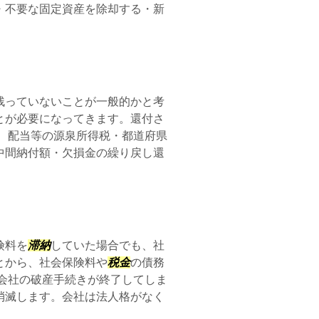
・不要な固定資産を除却する・新
残っていないことが一般的かと考
とが必要になってきます。還付さ
子、配当等の源泉所得税・都道府県
中間納付額・欠損金の繰り戻し還
険料を
滞納
していた場合でも、社
とから、社会保険料や
税金
の債務
会社の破産手続きが終了してしま
消滅します。会社は法人格がなく