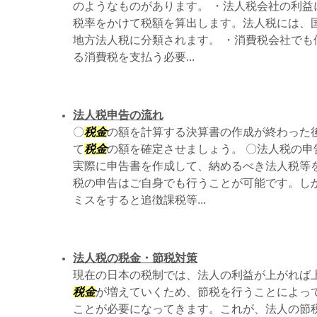
のようなものがあります。 ・法人税会社の利益
税率をかけて税額を算出します。法人税には、
地方法人税に分類されます。 ・消費税会社でも
る消費税を支払う必要...
法人税申告の流れ
〇
税金
の額を計算する決算書の作成が終わった
て
税金
の額を確定させましょう。 〇法人税の
実際に申告書を作成して、納めるべき法人税等を
税の申告はご自身でも行うことが可能です。し
ミスをすると追徴課税等...
法人税の税金・節税対策
現在の日本の税制では、法人の利益が上がれば
税金
が増えていくため、節税を行うことによっ
ことが必要になってきます。これが、法人の節税