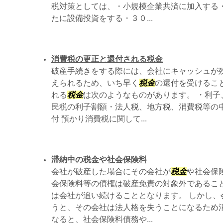
税対策としては、・小規模企業共済に加入する
たに設備投資をする・３０...
消費税の更正と還付される税金
破産手続きをする際には、会社にキャッシュが
えられるため、いち早く
税金
の還付を受けるこ
れる
税金
は次のようなものがあります。 ・利
民税の利子割額・法人税、地方税、消費税等の
付 預かり消費税に関して...
滞納中の税金や社会保険料
会社が破産した場合にその会社が
税金
や社会保
会保険料等の債権は破産免責の対象外であるこ
は会社が追い続けることとなります。 しかし、
うと、その会社は法人格を失うことになるため
なると、社会保険料債務や...