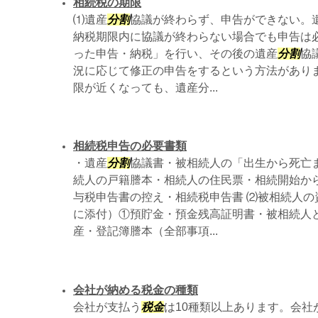
相続税の期限
⑴遺産
分割
協議が終わらず、申告ができない。
納税期限内に協議が終わらない場合でも申告は
った申告・納税」を行い、その後の遺産
分割
協
況に応じて修正の申告をするという方法がありま
限が近くなっても、遺産分...
相続税申告の必要書類
・遺産
分割
協議書・被相続人の「出生から死亡
続人の戸籍謄本・相続人の住民票・相続開始か
与税申告書の控え・相続税申告書 ⑵被相続人の
に添付）①預貯金・預金残高証明書・被相続人と
産・登記簿謄本（全部事項...
会社が納める税金の種類
会社が支払う
税金
は10種類以上あります。会社