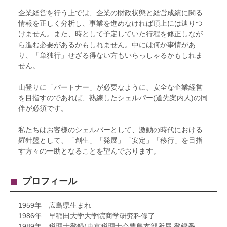
企業経営を行う上では、企業の財政状態と経営成績に関る
情報を正しく分析し、事業を進めなければ頂上には辿りつ
けません。また、時として予定していた行程を修正しなが
ら進む必要があるかもしれません。中には何か事情があ
り、「単独行」せざる得ない方もいらっしゃるかもしれま
せん。
山登りに「パートナー」が必要なように、安全な企業経営
を目指すのであれば、熟練したシェルパー(道先案内人)の同
伴が必須です。
私たちはお客様のシェルパーとして、激動の時代における
羅針盤として、「創生」「発展」「安定」「移行」を目指
す方々の一助となることを望んでおります。
プロフィール
1959年 広島県生まれ
1986年 早稲田大学大学院商学研究科修了
1989年 税理士登録(東京税理士会豊島支部所属 登録番