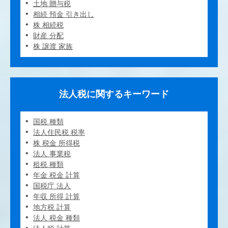
土地 贈与税
相続 預金 引き出し
株 相続税
財産 分配
株 譲渡 家族
法人税に関するキーワード
国税 種類
法人住民税 税率
株 税金 所得税
法人 事業税
租税 種類
年金 税金 計算
国税庁 法人
年収 所得 計算
地方税 計算
法人 税金 種類