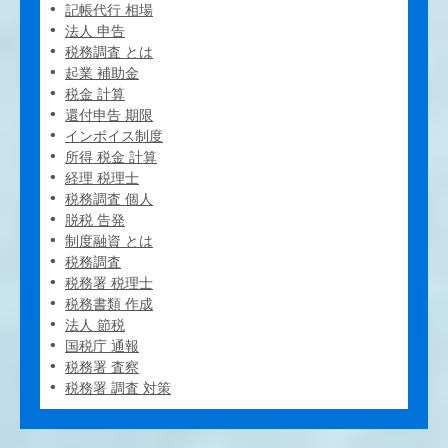
記帳代行 相場
法人 申告
税務調査 とは
起業 補助金
税金 計算
還付申告 期限
インボイス制度
所得 税金 計算
経理 税理士
税務調査 個人
脱税 告発
制度融資 とは
税務調査
税務署 税理士
税務書類 作成
法人 節税
国税庁 通報
税務署 査察
税務署 調査 対策