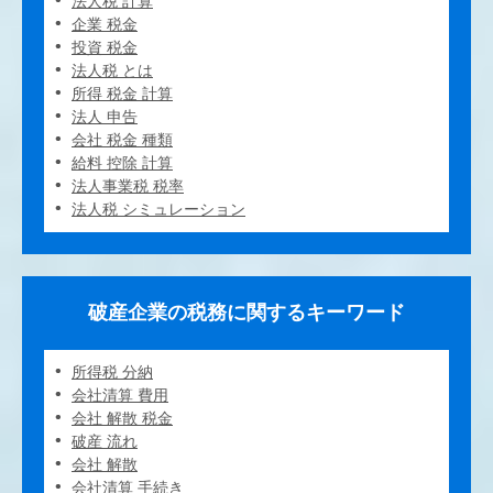
法人税 計算
企業 税金
投資 税金
法人税 とは
所得 税金 計算
法人 申告
会社 税金 種類
給料 控除 計算
法人事業税 税率
法人税 シミュレーション
破産企業の税務に関するキーワード
所得税 分納
会社清算 費用
会社 解散 税金
破産 流れ
会社 解散
会社清算 手続き