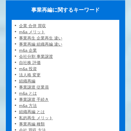
事業再編に関するキーワード
企業 合併 買収
m&a メリット
事業再生 企業再生 違い
事業再編 組織再編 違い
m&a 企業
会社分割 事業譲渡
自社株 評価
m&a 投資
法人格 変更
組織再編
事業譲渡 従業員
m&a とは
事業譲渡 手続き
m&a 方法
組織再編 とは
私的再生 メリット
事業再編 種類
会社 買収 方法