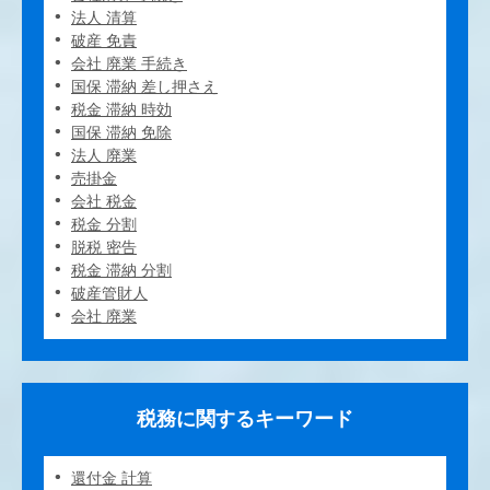
法人 清算
破産 免責
会社 廃業 手続き
国保 滞納 差し押さえ
税金 滞納 時効
国保 滞納 免除
法人 廃業
売掛金
会社 税金
税金 分割
脱税 密告
税金 滞納 分割
破産管財人
会社 廃業
税務に関するキーワード
還付金 計算