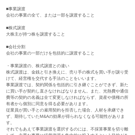
■事業譲渡
会社の事業の全て、または一部を譲渡すること
■株式譲渡
大株主が持つ株を譲渡すること
■会社分割
会社の事業の一部だけを包括的に譲渡すること
・事業譲渡の、株式譲渡との違い
株式譲渡は、金銭と引き換えに、売り手の株式を買い手が譲り受
けて、経営権を交代する手法のことをいいます。
事業譲渡では、契約関係を包括的に引き継ぐことができず、新た
に買い手が契約し直さなければなりません。また、光熱費や通信
費等の契約の名義は全て変更しなければならず、資産や債権の所
有者から個別に同意を得る必要があります。
従業員が買い手との雇用契約を拒否した場合、人材を承継でき
ず、期待していたM&Aの効果が得られなくなる可能性がありま
す。
それでもあえて事業譲渡を選択するのには、不採算事業を切り離