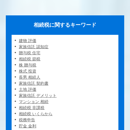
相続税に関するキーワード
建物 評価
家族信託 認知症
贈与税 住宅
相続税 節税
株 贈与税
株式 投資
長男 相続人
家族信託 契約書
土地 評価
家族信託 デメリット
マンション 相続
相続税 非課税
相続税 いくらから
税務申告
貯金 金利