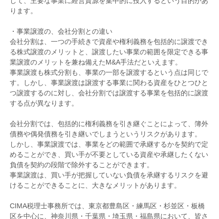
して、主要な事業に経営資源を集中的に投入するという目的があ
ります。
・事業譲渡の、会社分割との違い
会社分割は、一つの手続きで資産や権利義務を包括的に譲渡でき
る株式譲渡のメリットと、譲渡したい事業の範囲を限定できる事
業譲渡のメリットを兼ね備えたM&A手法だといえます。
事業譲渡も株式分割も、事業の一部を譲渡するという点は同じで
す。しかし、事業譲渡は譲渡する事業に関わる資産をひとつひと
つ譲渡するのに対し、会社分割では譲渡する事業を包括的に譲渡
する点が異なります。
会社分割では、包括的に権利義務を引き継ぐことによって、簿外
債務や偶発債務を引き継いでしまうというリスクがあります。
しかし、事業譲渡では、事業をどの範囲で承継するかを契約で定
めることができ、買い手が不要としている資産や承継したくない
負債を契約の段階で除外することができます。
事業譲渡は、買い手が把握していない負債を承継するリスクを避
けることができることに、大きなメリットがあります。
CIMA税理士事務所では、東京都豊島区・練馬区・杉並区・板橋
区を中心に、神奈川県・千葉県・埼玉県・福島県において、皆さ