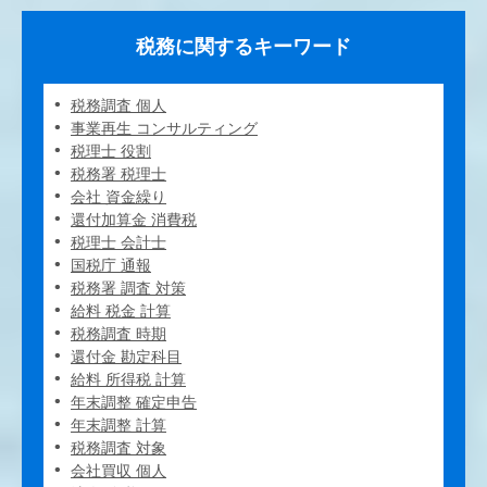
税務に関するキーワード
税務調査 個人
事業再生 コンサルティング
税理士 役割
税務署 税理士
会社 資金繰り
還付加算金 消費税
税理士 会計士
国税庁 通報
税務署 調査 対策
給料 税金 計算
税務調査 時期
還付金 勘定科目
給料 所得税 計算
年末調整 確定申告
年末調整 計算
税務調査 対象
会社買収 個人