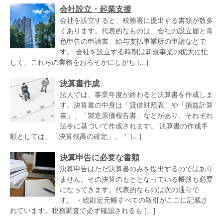
会社設立・起業支援
会社を設立すると、税務署に提出する書類が数多
くあります。代表的なものは、会社の設立届と青
色申告の申請書、給与支払事業所の申請などで
す。 会社を設立する時期は新規事業の拡大に忙
しく、これらの業務をおろそかにしがち […]
決算書作成
法人では、事業年度が終わると決算書を作成しま
す。決算書の中身は「貸借対照表」や「損益計算
書」、「製造原価報告書」などがあり、それぞれ
法令に基づいて作成されます。 決算書の作成手
順としては、「決算残高の確定」、「 […]
決算申告に必要な書類
決算申告はただ決算書のみを提出するのではあり
ません。その決算のもととなっている帳簿も必要
になってきます。代表的なものは次の通りで
す。 ・総勘定元帳すべての取引がここに記載さ
れています。税務調査で必ず確認されるも […]