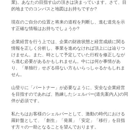
業)。あなたの目指す山の頂きは決まっています。さて、目
的地までのコンパスと地図はお持ちですか?
現在のご自分の位置と将来の道程を判断し、進む道先を示
す正確な情報はお持ちでしょうか?
企業経営を行う上では、企業の財政状態と経営成績に関る
情報を正しく分析し、事業を進めなければ頂上には辿りつ
けません。また、時として予定していた行程を修正しなが
ら進む必要があるかもしれません。中には何か事情があ
り、「単独行」せざる得ない方もいらっしゃるかもしれま
せん。
山登りに「パートナー」が必要なように、安全な企業経営
を目指すのであれば、熟練したシェルパー(道先案内人)の同
伴が必須です。
私たちはお客様のシェルパーとして、激動の時代における
羅針盤として、「創生」「発展」「安定」「移行」を目指
す方々の一助となることを望んでおります。