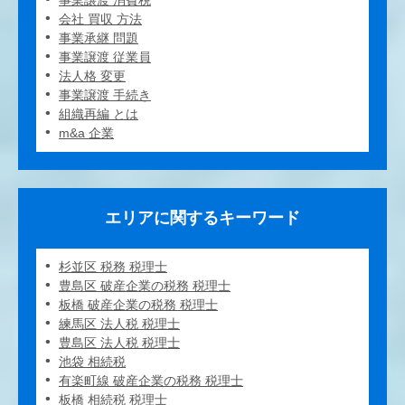
事業譲渡 消費税
会社 買収 方法
事業承継 問題
事業譲渡 従業員
法人格 変更
事業譲渡 手続き
組織再編 とは
m&a 企業
エリアに関するキーワード
杉並区 税務 税理士
豊島区 破産企業の税務 税理士
板橋 破産企業の税務 税理士
練馬区 法人税 税理士
豊島区 法人税 税理士
池袋 相続税
有楽町線 破産企業の税務 税理士
板橋 相続税 税理士