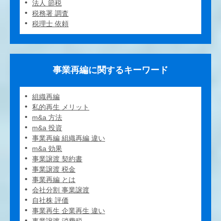
法人 節税
税務署 調査
税理士 依頼
事業再編に関するキーワード
組織再編
私的再生 メリット
m&a 方法
m&a 投資
事業再編 組織再編 違い
m&a 効果
事業譲渡 契約書
事業譲渡 税金
事業再編 とは
会社分割 事業譲渡
自社株 評価
事業再生 企業再生 違い