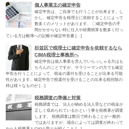
個人事業主の確定申告
確定申告は、ご自身でも行うことが出来ます。し
かし、確定申告を税理士に依頼することによって
数多くのメリットがあります。 〇確定申告の手
間がかからない特に仕入や経費精算を数多く行っ
ている方は帳簿への記帳や確定申告書 […]
杉並区で税理士に確定申告を依頼するなら
CIMA税理士事務所へ
確定申告は個人事業を営んでいらっしゃる方はも
ちろんのことですが、サラリーマンの方でも確定
申告を行うことによって、税金の還付を受けることが出来る可能
性があります。確定申告で税還付を受けることの出来る税控除の
枠は様々なものが […]
税務調査の準備と対策
税務調査では、法人が納める法人罪などの税金が
正しく収められているかという事を税務署が調査
します。 税務調査は数日で終わることが一般的
ではありますが、場合によっては調査が終わって
からも税務署とのやり取りが続くこと […]