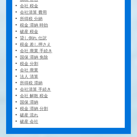
会社 税金
会社清算 費用
所得税 分納
税金 滞納 時効
破産 税金
貸し倒れ 仕訳
税金 差し押さえ
会社 廃業 手続き
国保 滞納 免除
税金 分割
会社 廃業
法人 清算
所得税 滞納
会社清算 手続き
会社 解散 税金
国保 滞納
税金 滞納 分割
破産 流れ
破産 会社