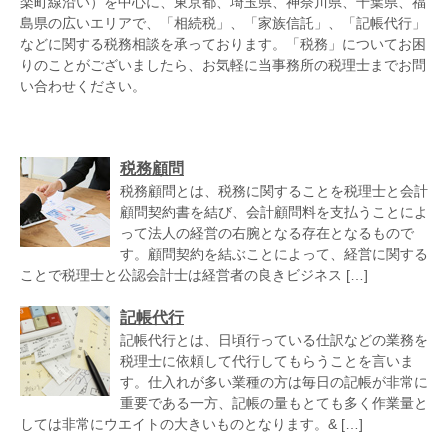
楽町線沿い）を中心に、東京都、埼玉県、神奈川県、千葉県、福
島県の広いエリアで、「相続税」、「家族信託」、「記帳代行」
などに関する税務相談を承っております。「税務」についてお困
りのことがございましたら、お気軽に当事務所の税理士までお問
い合わせください。
税務顧問
税務顧問とは、税務に関することを税理士と会計
顧問契約書を結び、会計顧問料を支払うことによ
って法人の経営の右腕となる存在となるもので
す。顧問契約を結ぶことによって、経営に関する
ことで税理士と公認会計士は経営者の良きビジネス […]
記帳代行
記帳代行とは、日頃行っている仕訳などの業務を
税理士に依頼して代行してもらうことを言いま
す。仕入れが多い業種の方は毎日の記帳が非常に
重要である一方、記帳の量もとても多く作業量と
しては非常にウエイトの大きいものとなります。& […]