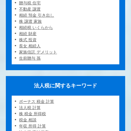
贈与税 住宅
不動産 譲渡
相続 預金 引き出し
株 譲渡 家族
相続税 いくらから
相続 財産
株式 投資
長女 相続人
家族信託 デメリット
生前贈与 孫
法人税に関するキーワード
ボーナス 税金 計算
法人税 計算
株 税金 所得税
税金 相談
年収 所得 計算