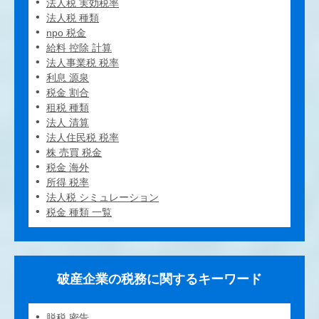
法人税 実効税率
法人税 種類
npo 税金
給料 控除 計算
法人事業税 税率
利息 源泉
税金 割合
租税 種類
法人 清算
法人住民税 税率
株 売買 税金
税金 海外
所得 税率
法人税 シミュレーション
税金 種類 一覧
破産企業の税務に関するキーワード
脱税 密告