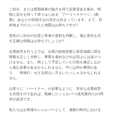
ご自分、または親類縁者の協力を得て起業資金を集め、情
熱と志をを持って登りはじめる「アーリーステージ」(創
業)。あなたの目指す山の頂きは決まっています。さて、目
的地までのコンパスと地図はお持ちですか?
現在のご自分の位置と将来の道程を判断し、進む道先を示
す正確な情報はお持ちでしょうか?
企業経営を行う上では、企業の財政状態と経営成績に関る
情報を正しく分析し、事業を進めなければ頂上には辿りつ
けません。また、時として予定していた行程を修正しなが
ら進む必要があるかもしれません。中には何か事情があ
り、「単独行」せざる得ない方もいらっしゃるかもしれま
せん。
山登りに「パートナー」が必要なように、安全な企業経営
を目指すのであれば、熟練したシェルパー(道先案内人)の同
伴が必須です。
私たちはお客様のシェルパーとして、激動の時代における