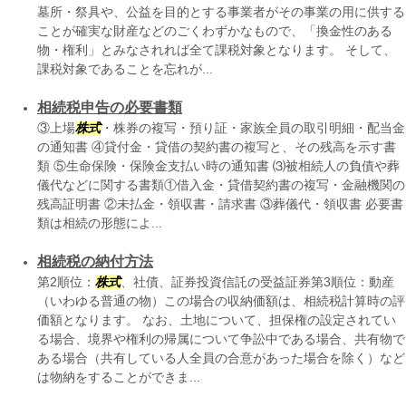
墓所・祭具や、公益を目的とする事業者がその事業の用に供する
ことが確実な財産などのごくわずかなもので、「換金性のある
物・権利」とみなされれば全て課税対象となります。 そして、
課税対象であることを忘れが...
相続税申告の必要書類
③上場
株式
・株券の複写・預り証・家族全員の取引明細・配当金
の通知書 ④貸付金・貸借の契約書の複写と、その残高を示す書
類 ⑤生命保険・保険金支払い時の通知書 ⑶被相続人の負債や葬
儀代などに関する書類①借入金・貸借契約書の複写・金融機関の
残高証明書 ②未払金・領収書・請求書 ③葬儀代・領収書 必要書
類は相続の形態によ...
相続税の納付方法
第2順位：
株式
、社債、証券投資信託の受益証券第3順位：動産
（いわゆる普通の物）この場合の収納価額は、相続税計算時の評
価額となります。 なお、土地について、担保権の設定されてい
る場合、境界や権利の帰属について争訟中である場合、共有物で
ある場合（共有している人全員の合意があった場合を除く）など
は物納をすることができま...