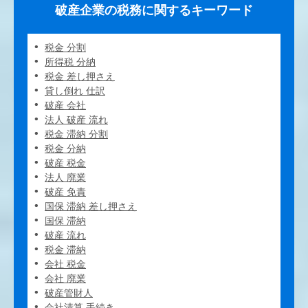
破産企業の税務に関するキーワード
税金 分割
所得税 分納
税金 差し押さえ
貸し倒れ 仕訳
破産 会社
法人 破産 流れ
税金 滞納 分割
税金 分納
破産 税金
法人 廃業
破産 免責
国保 滞納 差し押さえ
国保 滞納
破産 流れ
税金 滞納
会社 税金
会社 廃業
破産管財人
会社清算 手続き