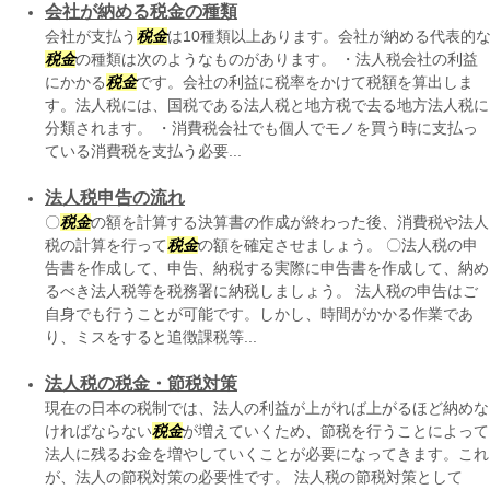
会社が納める税金の種類
会社が支払う
税金
は10種類以上あります。会社が納める代表的
税金
の種類は次のようなものがあります。 ・法人税会社の利益
にかかる
税金
です。会社の利益に税率をかけて税額を算出しま
す。法人税には、国税である法人税と地方税で去る地方法人税に
分類されます。 ・消費税会社でも個人でモノを買う時に支払っ
ている消費税を支払う必要...
法人税申告の流れ
〇
税金
の額を計算する決算書の作成が終わった後、消費税や法人
税の計算を行って
税金
の額を確定させましょう。 〇法人税の申
告書を作成して、申告、納税する実際に申告書を作成して、納め
るべき法人税等を税務署に納税しましょう。 法人税の申告はご
自身でも行うことが可能です。しかし、時間がかかる作業であ
り、ミスをすると追徴課税等...
法人税の税金・節税対策
現在の日本の税制では、法人の利益が上がれば上がるほど納めな
ければならない
税金
が増えていくため、節税を行うことによって
法人に残るお金を増やしていくことが必要になってきます。これ
が、法人の節税対策の必要性です。 法人税の節税対策として