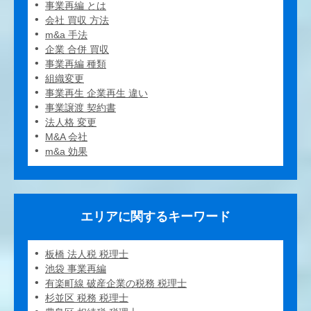
事業再編 とは
会社 買収 方法
m&a 手法
企業 合併 買収
事業再編 種類
組織変更
事業再生 企業再生 違い
事業譲渡 契約書
法人格 変更
M&A 会社
m&a 効果
エリアに関するキーワード
板橋 法人税 税理士
池袋 事業再編
有楽町線 破産企業の税務 税理士
杉並区 税務 税理士