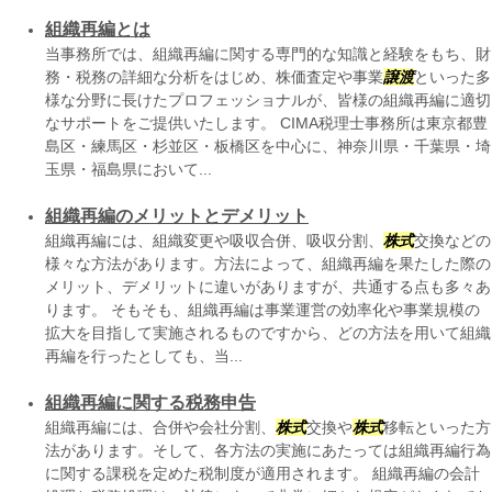
組織再編とは
当事務所では、組織再編に関する専門的な知識と経験をもち、財
務・税務の詳細な分析をはじめ、株価査定や事業
譲渡
といった多
様な分野に長けたプロフェッショナルが、皆様の組織再編に適切
なサポートをご提供いたします。 CIMA税理士事務所は東京都豊
島区・練馬区・杉並区・板橋区を中心に、神奈川県・千葉県・埼
玉県・福島県において...
組織再編のメリットとデメリット
組織再編には、組織変更や吸収合併、吸収分割、
株式
交換などの
様々な方法があります。方法によって、組織再編を果たした際の
メリット、デメリットに違いがありますが、共通する点も多々あ
ります。 そもそも、組織再編は事業運営の効率化や事業規模の
拡大を目指して実施されるものですから、どの方法を用いて組織
再編を行ったとしても、当...
組織再編に関する税務申告
組織再編には、合併や会社分割、
株式
交換や
株式
移転といった方
法があります。そして、各方法の実施にあたっては組織再編行為
に関する課税を定めた税制度が適用されます。 組織再編の会計