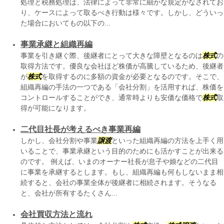
処理と税務処理は、法律によって非常に細かな規定がなされてお
り、ケースによって取るべき行動は様々です。しかし、どういっ
た場合においてもの以下の...
事業承継と組織再編
事業を引き継ぐ際、後継者にとって大きな障壁となるのは
株式
の
取得方法です。優良な会社ほど株価が高騰しているため、後継者
が
株式
を取得するのに多額の資金が必要となるのです。そこで、
組織再編の手法の一つである「会社分割」を活用すれば、株価を
コントロールすることができ、通常時よりも安価な価格で
株式
取
得が可能になります。
二代目社長が考えるべき事業再編
しかし、会社分割や事業
譲渡
といった組織再編の方法を上手く用
いることで、事業承継という目的のためにも活かすことが出来る
のです。 例えば、いまのオーナー社長が息子や娘などの二代目
に事業を承継するとします。もし、組織再編も何もしないまま相
続すると、会社の事業全体が後継者に相続されます。そうなる
と、会社が所有するたくさん...
会社買収方法と流れ