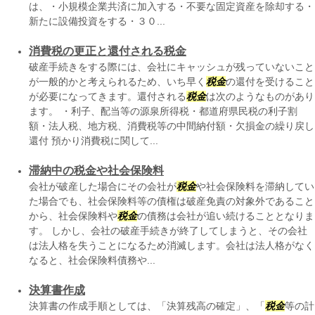
は、・小規模企業共済に加入する・不要な固定資産を除却する・
新たに設備投資をする・３０...
消費税の更正と還付される税金
破産手続きをする際には、会社にキャッシュが残っていないこと
が一般的かと考えられるため、いち早く
税金
の還付を受けること
が必要になってきます。還付される
税金
は次のようなものがあり
ます。 ・利子、配当等の源泉所得税・都道府県民税の利子割
額・法人税、地方税、消費税等の中間納付額・欠損金の繰り戻し
還付 預かり消費税に関して...
滞納中の税金や社会保険料
会社が破産した場合にその会社が
税金
や社会保険料を滞納してい
た場合でも、社会保険料等の債権は破産免責の対象外であること
から、社会保険料や
税金
の債務は会社が追い続けることとなりま
す。 しかし、会社の破産手続きが終了してしまうと、その会社
は法人格を失うことになるため消滅します。会社は法人格がなく
なると、社会保険料債務や...
決算書作成
決算書の作成手順としては、「決算残高の確定」、「
税金
等の計