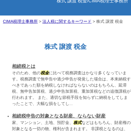
株式 譲渡 税金/CIMA税理士事務所
CIMA税理士事務所
>
法人税に関するキーワード
>
株式 譲渡 税金
株式 譲渡 税金
相続税とは
そのため、他の
税金
に比べて税務調査はかなり多くなっていま
す。税務調査で無申告や過少申告が発覚した場合は、本来納税す
べきであった額を納税しなければならないのはもちろん、延滞
税、無申告加算税、過少申告加算税、重加算税などの追徴課税が
行われます。 また、適切な節税手段を知らずに納税をしてしま
ったことで、大幅な損をしてし...
相続税申告の対象となる財産、ならない財産
家、マンション、土地、預貯金、
株式
などはもちろん、財産権の
対象となる一切の物、権利が含まれます。 非課税となるのは、