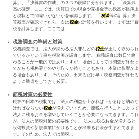
算」、「決算書の作成」の３つの段階に分かれます。 「決算残
高の確定」ここでは、決算日での現金や売掛金等の残高が帳簿上
と現状とで間違いがないかを確認します。 「
税金
等の計算」決
算残高が確認できたら、次は
税金
の計算を行います。まずは消費
税を計算します。ここでは...
税務調査の準備と対策
税務調査では、法人が納める法人罪などの
税金
が正しく収められ
ているかという事を税務署が調査します。 税務調査は数日で終
わることが一般的ではありますが、場合によっては調査が終わっ
てからも税務署とのやり取りが続くこともあり、本業に影響が出
る場合もあります。そのため、出来るだけ早く税務調査が終わる
ように準備をしておく必要...
節税対策の必要性
現在の日本の税制では、法人の利益が上がれば上がるほど納めな
ければならない
税金
が増えていくため、節税を行うことによって
法人に残るお金を増やしていくことが必要になってきます。これ
が、法人の節税対策の必要性です。 法人に残るお金が増えると
設備投資や新規事業にかけることが出来るお金が生まれてきま
す。そのため、法人では節税...