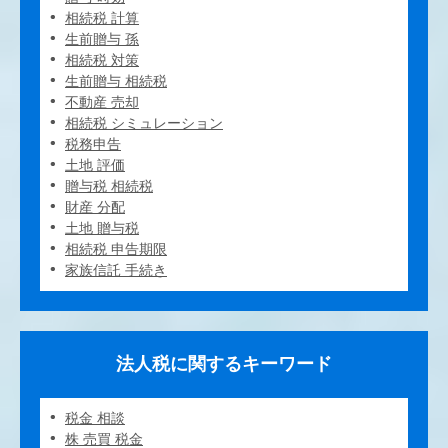
相続税 計算
生前贈与 孫
相続税 対策
生前贈与 相続税
不動産 売却
相続税 シミュレーション
税務申告
土地 評価
贈与税 相続税
財産 分配
土地 贈与税
相続税 申告期限
家族信託 手続き
法人税に関するキーワード
税金 相談
株 売買 税金