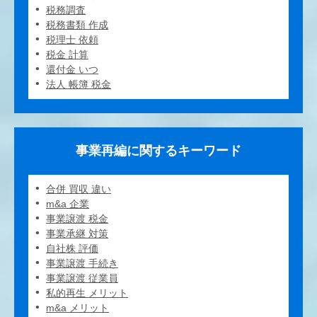
税務調査
税務書類 作成
税理士 依頼
税金 計算
還付金 いつ
法人 帳簿 税金
事業再編に関するキーワード
合併 買収 違い
m&a 企業
事業譲渡 税金
事業承継 対策
自社株 評価
事業譲渡 手続き
事業譲渡 従業員
私的再生 メリット
m&a メリット