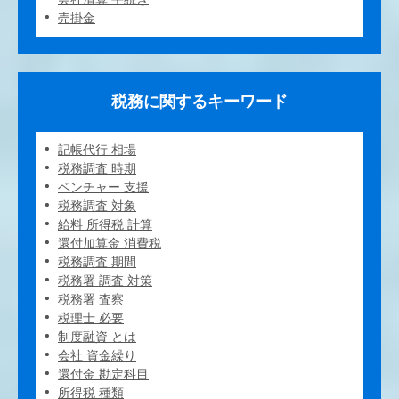
売掛金
税務に関するキーワード
記帳代行 相場
税務調査 時期
ベンチャー 支援
税務調査 対象
給料 所得税 計算
還付加算金 消費税
税務調査 期間
税務署 調査 対策
税務署 査察
税理士 必要
制度融資 とは
会社 資金繰り
還付金 勘定科目
所得税 種類