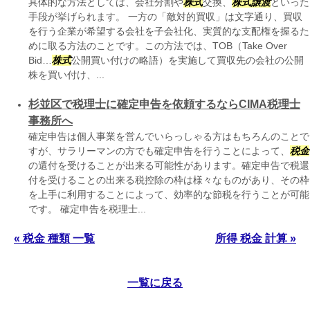
具体的な方法としては、会社分割や
株式
交換、
株式
譲渡
といった
手段が挙げられます。 一方の「敵対的買収」は文字通り、買収
を行う企業が希望する会社を子会社化、実質的な支配権を握るた
めに取る方法のことです。この方法では、TOB（Take Over
Bid…
株式
公開買い付けの略語）を実施して買収先の会社の公開
株を買い付け、...
杉並区で税理士に確定申告を依頼するならCIMA税理士
事務所へ
確定申告は個人事業を営んでいらっしゃる方はもちろんのことで
すが、サラリーマンの方でも確定申告を行うことによって、
税金
の還付を受けることが出来る可能性があります。確定申告で税還
付を受けることの出来る税控除の枠は様々なものがあり、その枠
を上手に利用することによって、効率的な節税を行うことが可能
です。 確定申告を税理士...
« 税金 種類 一覧
所得 税金 計算 »
一覧に戻る