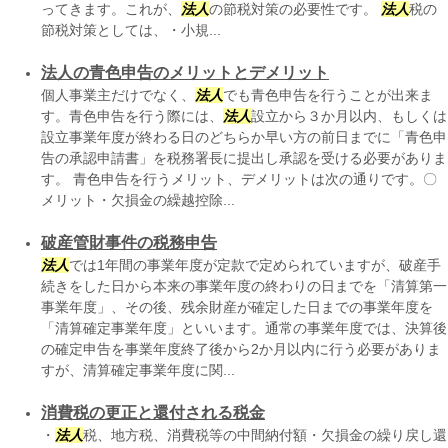
ってきます。これが、
法人
の節税対策の必要性です。
法人
税の
節税対策としては、・小規...
法人の青色申告のメリットとデメリット
個人事業主だけでなく、
法人
でも青色申告を行うことが出来ま
す。青色申告を行う際には、
法人
設立から３か月以内、もしくは
設立事業年度が終わる日のどちらか早い方の前日までに「青色申
告の承認申請書」を税務署長に提出し承認を受ける必要がありま
す。 青色申告を行うメリット、デメリットは次の通りです。〇
メリット・欠損金の繰越控除...
破産管財事件の税務申告
法人
では1年間の事業年度が定款で定められていますが、破産手
続きをした日から本来の事業年度の終わりの日までを「清算第一
事業年度」、その後、残余財産が確定した日までの事業年度を
「清算確定事業年度」といいます。通常の事業年度では、決算後
の確定申告を事業年度終了後から2か月以内に行う必要がありま
すが、清算確定事業年度に関...
消費税の更正と還付される税金
・
法人
税、地方税、消費税等の中間納付額・欠損金の繰り戻し還