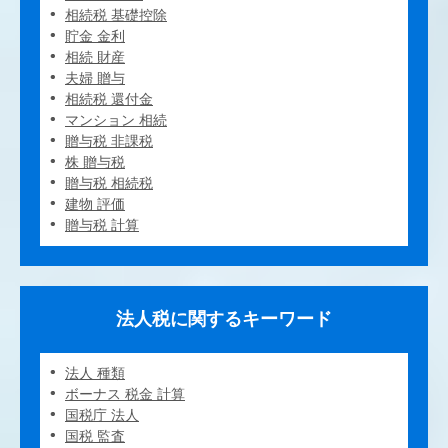
相続税 基礎控除
貯金 金利
相続 財産
夫婦 贈与
相続税 還付金
マンション 相続
贈与税 非課税
株 贈与税
贈与税 相続税
建物 評価
贈与税 計算
法人税に関するキーワード
法人 種類
ボーナス 税金 計算
国税庁 法人
国税 監査