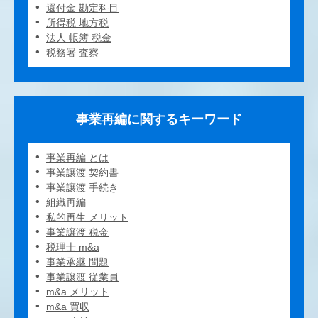
還付金 勘定科目
所得税 地方税
法人 帳簿 税金
税務署 査察
事業再編に関するキーワード
事業再編 とは
事業譲渡 契約書
事業譲渡 手続き
組織再編
私的再生 メリット
事業譲渡 税金
税理士 m&a
事業承継 問題
事業譲渡 従業員
m&a メリット
m&a 買収