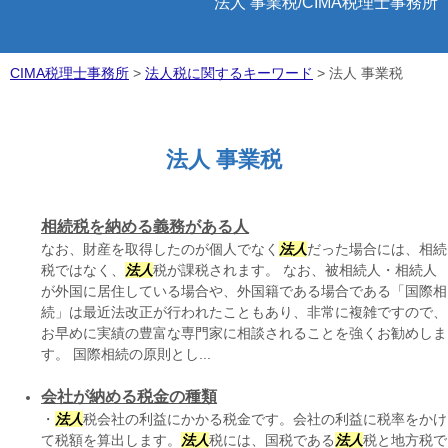
法人 事業税/CIMA税理士事務所
CIMA税理士事務所
>
法人税に関するキーワード
>
法人 事業税
法人 事業税
相続税を納める義務がある人
なお、財産を取得したのが個人でなく
法人
だった場合には、相続
税ではなく、
法人
税が課税されます。 なお、被相続人・相続人
が外国に居住している場合や、外国籍である場合である「国際相
続」は最近法改正が行われたこともあり、非常に複雑ですので、
お早めに実績の豊富な専門家に相談されることを強くお勧めしま
す。 国際相続の原則とし...
会社が納める税金の種類
・
法人
税会社の利益にかかる税金です。会社の利益に税率をかけ
て税額を算出します。
法人
税には、国税である
法人
税と地方税で