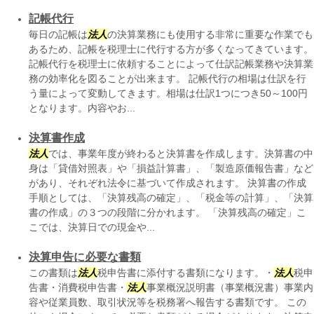
記帳代行
毎日の記帳は
法人
の決算業務にも使用する非常に重要な作業でも
あるため、記帳を税理士に代行する方が多くなってきています。
記帳代行を税理士に依頼することによって仕訳記帳業務や決算業
務の効率化を図ることが出来ます。 記帳代行の相場は仕訳を行
う量によって変動してきます。相場は仕訳1つにつき50～100円
となります。内容やお...
決算書作成
法人
では、事業年度が終わると決算書を作成します。決算書の中
身は「貸借対照表」や「損益計算書」、「製造原価報告書」など
があり、それぞれ法令に基づいて作成されます。 決算書の作成
手順としては、「決算残高の確定」、「税金等の計算」、「決算
書の作成」の３つの段階に分かれます。 「決算残高の確定」こ
こでは、決算日での現金や...
決算申告に必要な書類
この書類は
法人
税申告書に添付する書類になります。・
法人
税申
告書・消費税申告書・
法人
事業概況説明書（事業概況書）事業内
容や従業員数、取引状況等を税務署へ報告する書類です。 この