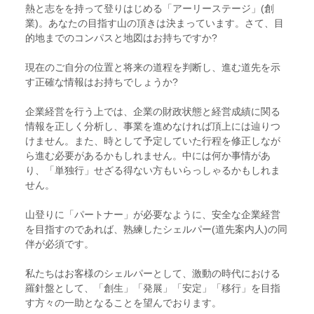
熱と志をを持って登りはじめる「アーリーステージ」(創
業)。あなたの目指す山の頂きは決まっています。さて、目
的地までのコンパスと地図はお持ちですか?
現在のご自分の位置と将来の道程を判断し、進む道先を示
す正確な情報はお持ちでしょうか?
企業経営を行う上では、企業の財政状態と経営成績に関る
情報を正しく分析し、事業を進めなければ頂上には辿りつ
けません。また、時として予定していた行程を修正しなが
ら進む必要があるかもしれません。中には何か事情があ
り、「単独行」せざる得ない方もいらっしゃるかもしれま
せん。
山登りに「パートナー」が必要なように、安全な企業経営
を目指すのであれば、熟練したシェルパー(道先案内人)の同
伴が必須です。
私たちはお客様のシェルパーとして、激動の時代における
羅針盤として、「創生」「発展」「安定」「移行」を目指
す方々の一助となることを望んでおります。