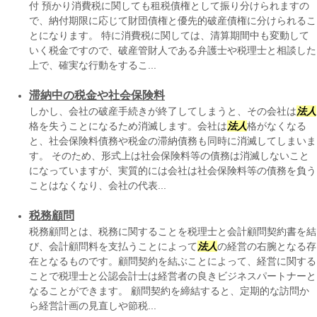
付 預かり消費税に関しても租税債権として振り分けられますの
で、納付期限に応じて財団債権と優先的破産債権に分けられるこ
とになります。 特に消費税に関しては、清算期間中も変動して
いく税金ですので、破産管財人である弁護士や税理士と相談した
上で、確実な行動をするこ...
滞納中の税金や社会保険料
しかし、会社の破産手続きが終了してしまうと、その会社は
法人
格を失うことになるため消滅します。会社は
法人
格がなくなる
と、社会保険料債務や税金の滞納債務も同時に消滅してしまいま
す。 そのため、形式上は社会保険料等の債務は消滅しないこと
になっていますが、実質的には会社は社会保険料等の債務を負う
ことはなくなり、会社の代表...
税務顧問
税務顧問とは、税務に関することを税理士と会計顧問契約書を結
び、会計顧問料を支払うことによって
法人
の経営の右腕となる存
在となるものです。顧問契約を結ぶことによって、経営に関する
ことで税理士と公認会計士は経営者の良きビジネスパートナーと
なることができます。 顧問契約を締結すると、定期的な訪問か
ら経営計画の見直しや節税...