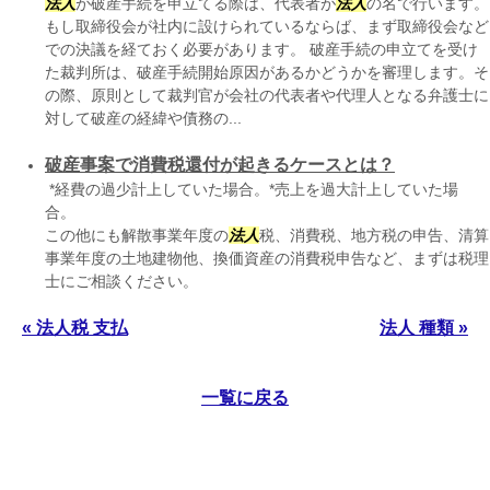
法人
が破産手続を申立てる際は、代表者が
法人
の名で行います。
もし取締役会が社内に設けられているならば、まず取締役会など
での決議を経ておく必要があります。 破産手続の申立てを受け
た裁判所は、破産手続開始原因があるかどうかを審理します。そ
の際、原則として裁判官が会社の代表者や代理人となる弁護士に
対して破産の経緯や債務の...
破産事案で消費税還付が起きるケースとは？
*経費の過少計上していた場合。*売上を過大計上していた場
合
この他にも解散事業年度の
法人
税、消費税、地方税の申告、清算
事業年度の土地建物他、換価資産の消費税申告など、まずは税理
士にご相談ください。
« 法人税 支払
法人 種類 »
一覧に戻る