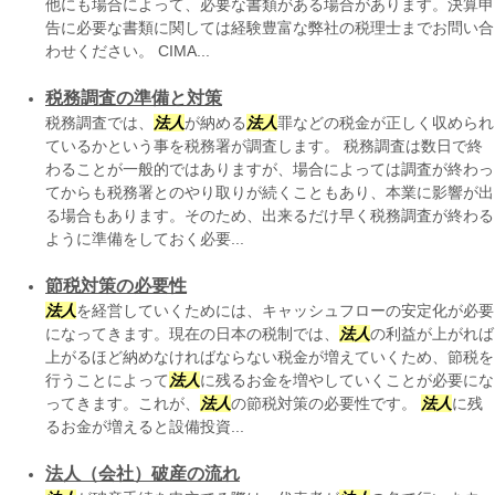
他にも場合によって、必要な書類がある場合があります。決算申
告に必要な書類に関しては経験豊富な弊社の税理士までお問い合
わせください。 CIMA...
税務調査の準備と対策
税務調査では、
法人
が納める
法人
罪などの税金が正しく収められ
ているかという事を税務署が調査します。 税務調査は数日で終
わることが一般的ではありますが、場合によっては調査が終わっ
てからも税務署とのやり取りが続くこともあり、本業に影響が出
る場合もあります。そのため、出来るだけ早く税務調査が終わる
ように準備をしておく必要...
節税対策の必要性
法人
を経営していくためには、キャッシュフローの安定化が必要
になってきます。現在の日本の税制では、
法人
の利益が上がれば
上がるほど納めなければならない税金が増えていくため、節税を
行うことによって
法人
に残るお金を増やしていくことが必要にな
ってきます。これが、
法人
の節税対策の必要性です。
法人
に残
るお金が増えると設備投資...
法人（会社）破産の流れ