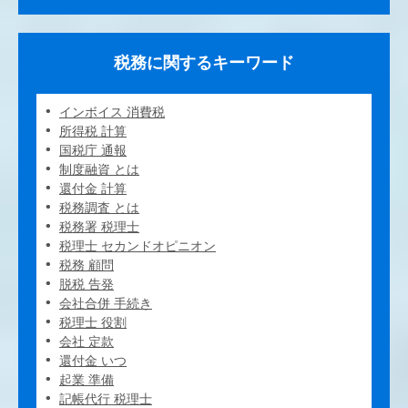
税務に関するキーワード
インボイス 消費税
所得税 計算
国税庁 通報
制度融資 とは
還付金 計算
税務調査 とは
税務署 税理士
税理士 セカンドオピニオン
税務 顧問
脱税 告発
会社合併 手続き
税理士 役割
会社 定款
還付金 いつ
起業 準備
記帳代行 税理士