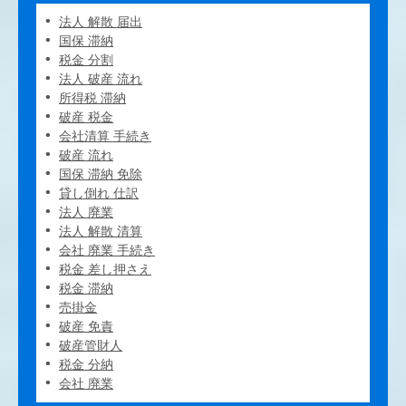
法人 解散 届出
国保 滞納
税金 分割
法人 破産 流れ
所得税 滞納
破産 税金
会社清算 手続き
破産 流れ
国保 滞納 免除
貸し倒れ 仕訳
法人 廃業
法人 解散 清算
会社 廃業 手続き
税金 差し押さえ
税金 滞納
売掛金
破産 免責
破産管財人
税金 分納
会社 廃業