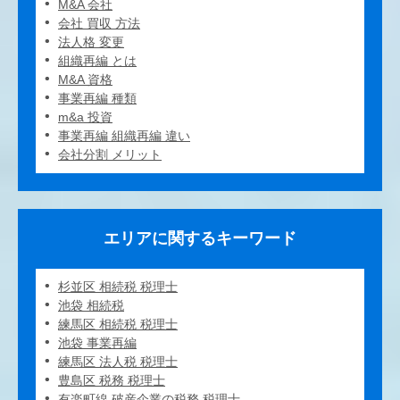
M&A 会社
会社 買収 方法
法人格 変更
組織再編 とは
M&A 資格
事業再編 種類
m&a 投資
事業再編 組織再編 違い
会社分割 メリット
エリアに関するキーワード
杉並区 相続税 税理士
池袋 相続税
練馬区 相続税 税理士
池袋 事業再編
練馬区 法人税 税理士
豊島区 税務 税理士
有楽町線 破産企業の税務 税理士