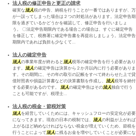
法人税の修正申告と更正の請求
確実な
法人
税の申告、納税を行うことが一番ではありますが、万
が一誤ってしまった場合は２つの対処法があります。法定申告期
限を過ぎているかどうかを確認して、修正申告を行いましょ
う。 〇法定申告期限内である場合この場合は、すぐに確定申告
を修正して、税務署に確定申告書を再提出しましょう。法定申告
期限内であれば負担も少なくて...
法人の確定申告
法人
の事業年度が終わると
法人
税等の確定申告を行う必要があり
ます。
法人
の確定申告は決算から２か月以内に行う必要がありま
す。その期間に、その年の取引の記帳をすべて終わらせた上で貸
借対照表や損益計算書などの決算書類を作成し、
法人
税等を納付
する必要があるのです。
法人
の確定申告はその
法人
独自で行う
ことも可能ですが、税理士...
法人税の税金・節税対策
法人
を経営していくためには、キャッシュフローの安定化が必要
になってきます。現在の日本の税制では、
法人
の利益が上がれば
上がるほど納めなければならない税金が増えていくため、節税を
行うことによって
法人
に残るお金を増やしていくことが必要にな