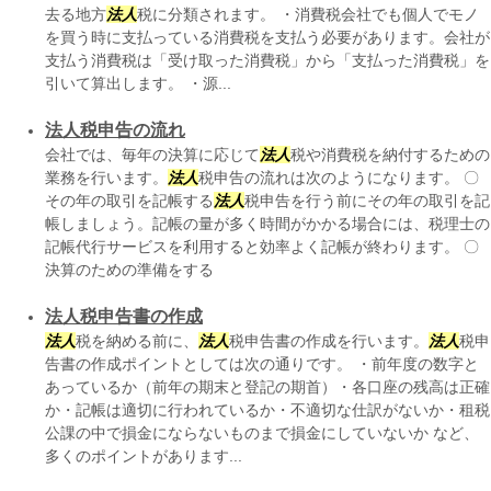
去る地方
法人
税に分類されます。 ・消費税会社でも個人でモノ
を買う時に支払っている消費税を支払う必要があります。会社が
支払う消費税は「受け取った消費税」から「支払った消費税」を
引いて算出します。 ・源...
法人税申告の流れ
会社では、毎年の決算に応じて
法人
税や消費税を納付するための
業務を行います。
法人
税申告の流れは次のようになります。 〇
その年の取引を記帳する
法人
税申告を行う前にその年の取引を記
帳しましょう。記帳の量が多く時間がかかる場合には、税理士の
記帳代行サービスを利用すると効率よく記帳が終わります。 〇
決算のための準備をする
法人税申告書の作成
法人
税を納める前に、
法人
税申告書の作成を行います。
法人
税申
告書の作成ポイントとしては次の通りです。 ・前年度の数字と
あっているか（前年の期末と登記の期首）・各口座の残高は正確
か・記帳は適切に行われているか・不適切な仕訳がないか・租税
公課の中で損金にならないものまで損金にしていないか など、
多くのポイントがあります...