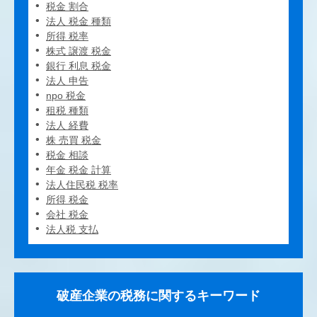
税金 割合
法人 税金 種類
所得 税率
株式 譲渡 税金
銀行 利息 税金
法人 申告
npo 税金
租税 種類
法人 経費
株 売買 税金
税金 相談
年金 税金 計算
法人住民税 税率
所得 税金
会社 税金
法人税 支払
破産企業の税務に関するキーワード