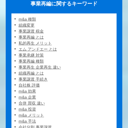
事業再編に関するキーワード
m&a 種類
組織変更
事業譲渡 税金
事業再編 とは
私的再生 メリット
エム アンドエー とは
事業承継 対策
事業再編 種類
事業再生 企業再生 違い
組織再編 とは
事業譲渡 手続き
自社株 評価
m&a 効果
m&a 企業
合併 買収 違い
m&a 投資
m&a メリット
m&a 手法
会社分割 事業譲渡