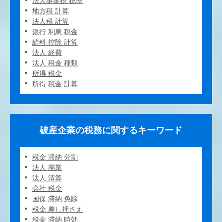
法人事業税 税率
地方税 計算
法人税 計算
銀行 利息 税金
給料 控除 計算
法人 経費
法人 税金 種類
所得 税金
所得 税金 計算
破産企業の税務に関するキーワード
税金 滞納 分割
法人 廃業
法人 清算
会社 税金
国保 滞納 免除
税金 差し押さえ
税金 滞納 時効