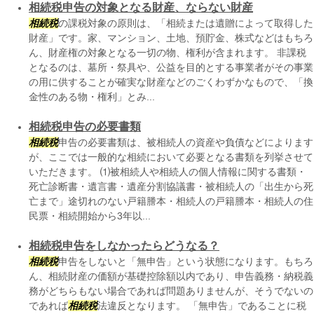
相続税申告の対象となる財産、ならない財産
相続税
の課税対象の原則は、「相続または遺贈によって取得した
財産」です。家、マンション、土地、預貯金、株式などはもちろ
ん、財産権の対象となる一切の物、権利が含まれます。 非課税
となるのは、墓所・祭具や、公益を目的とする事業者がその事業
の用に供することが確実な財産などのごくわずかなもので、「換
金性のある物・権利」とみ...
相続税申告の必要書類
相続税
申告の必要書類は、被相続人の資産や負債などによります
が、ここでは一般的な相続において必要となる書類を列挙させて
いただきます。 ⑴被相続人や相続人の個人情報に関する書類・
死亡診断書・遺言書・遺産分割協議書・被相続人の「出生から死
亡まで」途切れのない戸籍謄本・相続人の戸籍謄本・相続人の住
民票・相続開始から3年以...
相続税申告をしなかったらどうなる？
相続税
申告をしないと「無申告」という状態になります。もちろ
ん、相続財産の価額が基礎控除額以内であり、申告義務・納税義
務がどちらもない場合であれば問題ありませんが、そうでないの
であれば
相続税
法違反となります。 「無申告」であることに税