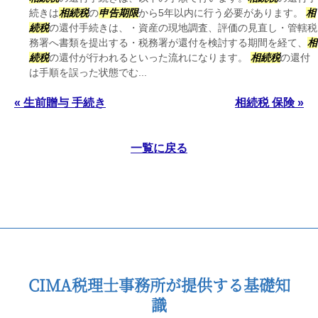
続きは
相続税
の
申告期限
から5年以内に行う必要があります。
相
続税
の還付手続きは、・資産の現地調査、評価の見直し・管轄税
務署へ書類を提出する・税務署が還付を検討する期間を経て、
相
続税
の還付が行われるといった流れになります。
相続税
の還付
は手順を誤った状態でむ...
« 生前贈与 手続き
相続税 保険 »
一覧に戻る
CIMA税理士事務所が提供する基礎知
識