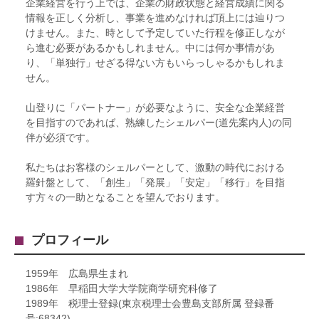
企業経営を行う上では、企業の財政状態と経営成績に関る
情報を正しく分析し、事業を進めなければ頂上には辿りつ
けません。また、時として予定していた行程を修正しなが
ら進む必要があるかもしれません。中には何か事情があ
り、「単独行」せざる得ない方もいらっしゃるかもしれま
せん。
山登りに「パートナー」が必要なように、安全な企業経営
を目指すのであれば、熟練したシェルパー(道先案内人)の同
伴が必須です。
私たちはお客様のシェルパーとして、激動の時代における
羅針盤として、「創生」「発展」「安定」「移行」を目指
す方々の一助となることを望んでおります。
プロフィール
1959年 広島県生まれ
1986年 早稲田大学大学院商学研究科修了
1989年 税理士登録(東京税理士会豊島支部所属 登録番
号:68342)