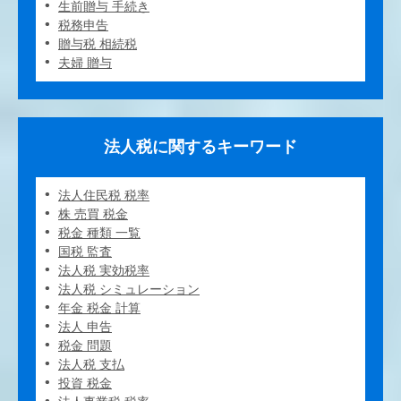
生前贈与 手続き
税務申告
贈与税 相続税
夫婦 贈与
法人税に関するキーワード
法人住民税 税率
株 売買 税金
税金 種類 一覧
国税 監査
法人税 実効税率
法人税 シミュレーション
年金 税金 計算
法人 申告
税金 問題
法人税 支払
投資 税金