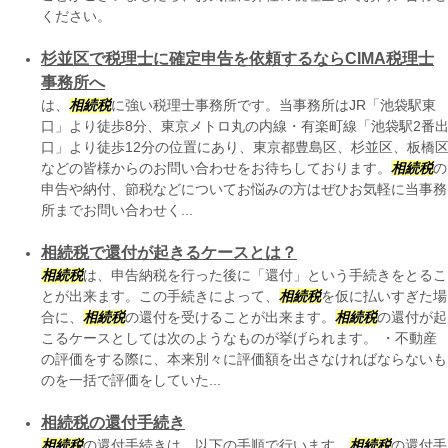
ください。
杉並区で税理士に確定申告を依頼するならCIMA税理士
事務所へ
は、
相続税
に強い税理士事務所です。当事務所はJR「池袋駅東
口」より徒歩8分、東京メトロ丸の内線・有楽町線「池袋駅2番
口」より徒歩12分の位置にあり、東京都豊島区、杉並区、板橋
などの皆様からのお問い合わせをお待ちしております。
相続税
の
申告や納付、節税などについてお悩みの方はぜひお気軽に当事務
所までお問い合わせく...
相続税で還付が起きるケースとは？
相続税
は、申告納税を行った後に「還付」という手続きをとるこ
とが出来ます。この手続きによって、
相続税
を仮に払いすぎた場
合に、
相続税
の還付を受けることが出来ます。
相続税
の還付が起
こるケースとしては次のようなものが挙げられます。 ・不動産
の評価をする際に、本来別々に評価額を出さなければならないも
のを一括で評価をしていた...
相続税の還付手続き
相続税
の還付手続きは、以下の手順で行います。
相続税
の還付手