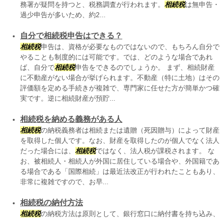
務署が疑問を持つと、税務調査が行われます。
相続税
は無申告・
過少申告が多いため、約2...
自分で相続税申告はできる？
相続税
申告は、資格が必要なものではないので、もちろん自分で
やることも制度的には可能です。では、どのような場合であれ
ば、自分で
相続税
申告をできるのでしょうか。 まず、相続財産
に不動産がない場合が挙げられます。不動産（特に土地）はその
評価額を定める手続きが複雑で、専門家に任せた方が簡単かつ確
実です。逆に相続財産が預貯...
相続税を納める義務がある人
相続税
の納税義務者は相続または遺贈（死因贈与）によって財産
を取得した個人です。なお、財産を取得したのが個人でなく法人
だった場合には、
相続税
ではなく、法人税が課税されます。 な
お、被相続人・相続人が外国に居住している場合や、外国籍であ
る場合である「国際相続」は最近法改正が行われたこともあり、
非常に複雑ですので、お早...
相続税の納付方法
相続税
の納税方法は原則として、銀行窓口に納付書を持ち込み、