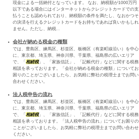
現金による一括納付となっています。 なお、納税額が1000万円
以下である場合にはインターネットからクレジットカードでの支
払うことも認められており、納税額の条件を満たし、なおかつそ
の決済を行えるクレジットカードをお持ちであれば良いかもしれ
ません。ただし、納税...
会社が納める税金の種類
では、豊島区、練馬区、杉並区、板橋区（有楽町線沿い）を中心
に、東京都、埼玉県、神奈川県、千葉県、福島県の広いエリア
で、「
相続税
」、「家族信託」、「記帳代行」などに関する税務
相談を承っております。「会社が納める税金の種類」についてお
困りのことがございましたら、お気軽に弊社の税理士までお問い
合わせください。
法人税申告の流れ
では、豊島区、練馬区、杉並区、板橋区（有楽町線沿い）を中心
に、東京都、埼玉県、神奈川県、千葉県、福島県の広いエリア
で、「
相続税
」、「家族信託」、「記帳代行」などに関する税務
相談を承っております。「法人税申告の流れ」についてお困りの
ことがございましたら、お気軽に弊社の税理士までお問い合わせ
ください。