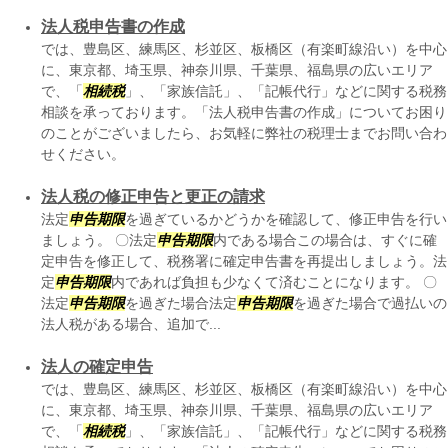
法人税申告書の作成
では、豊島区、練馬区、杉並区、板橋区（有楽町線沿い）を中心
に、東京都、埼玉県、神奈川県、千葉県、福島県の広いエリア
で、「
相続税
」、「家族信託」、「記帳代行」などに関する税務
相談を承っております。「法人税申告書の作成」についてお困り
のことがございましたら、お気軽に弊社の税理士までお問い合わ
せください。
法人税の修正申告と更正の請求
法定
申告期限
を過ぎているかどうかを確認して、修正申告を行い
ましょう。 〇法定
申告期限
内である場合この場合は、すぐに確
定申告を修正して、税務署に確定申告書を再提出しましょう。法
定
申告期限
内であれば負担も少なくて済むことになります。 〇
法定
申告期限
を過ぎた場合法定
申告期限
を過ぎた場合で過払いの
法人税がある場合、追加で...
法人の確定申告
では、豊島区、練馬区、杉並区、板橋区（有楽町線沿い）を中心
に、東京都、埼玉県、神奈川県、千葉県、福島県の広いエリア
で、「
相続税
」、「家族信託」、「記帳代行」などに関する税務