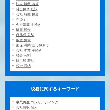
法人 解散 清算
貸し倒れ 仕訳
会社 解散 税金
売掛金
会社清算 手続き
破産 税金
所得税 分納
破産 免責
国保 滞納 差し押さえ
会社 廃業 手続き
税金 分割
所得税 滞納
税金 滞納
税務に関するキーワード
事業再生 コンサルティング
会社買収 個人