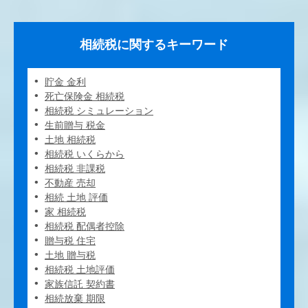
相続税に関するキーワード
貯金 金利
死亡保険金 相続税
相続税 シミュレーション
生前贈与 税金
土地 相続税
相続税 いくらから
相続税 非課税
不動産 売却
相続 土地 評価
家 相続税
相続税 配偶者控除
贈与税 住宅
土地 贈与税
相続税 土地評価
家族信託 契約書
相続放棄 期限