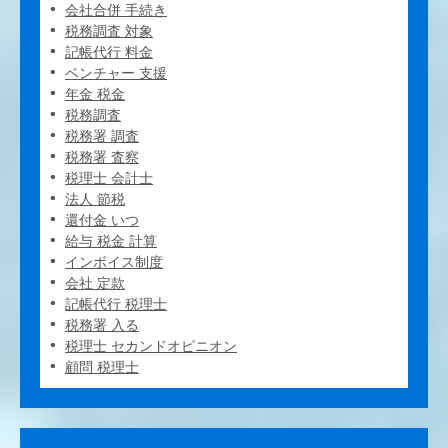
会社合併 手続き
税務調査 対象
記帳代行 料金
ベンチャー 支援
年金 税金
税務調査
税務署 調査
税務署 査察
税理士 会計士
法人 節税
還付金 いつ
給与 税金 計算
インボイス制度
会社 定款
記帳代行 税理士
税務署 入る
税理士 セカンドオピニオン
顧問 税理士