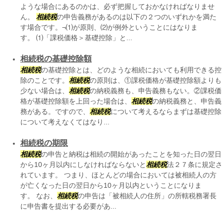
ような場合にあるのかは、必ず把握しておかなければなりませ
ん。
相続税
の申告義務があるのは以下の２つのいずれかを満た
す場合です。¬⑴が原則、⑵が例外ということにはなりま
す。 ⑴「課税価格＞基礎控除」と...
相続税の基礎控除額
相続税
の基礎控除とは、どのような相続においても利用できる控
除のことです。
相続税
の原則は、①課税価格が基礎控除額よりも
少ない場合は、
相続税
の納税義務も、申告義務もない。②課税価
格が基礎控除額を上回った場合は、
相続税
の納税義務と、申告義
務がある。ですので、
相続税
について考えるならまずは基礎控除
について考えなくてはなり...
相続税の期限
相続税
の申告と納税は相続の開始があったことを知った日の翌日
から10ヶ月以内にしなければならないと
相続税
法２７条に規定
れています。 つまり、ほとんどの場合においては被相続人の方
が亡くなった日の翌日から10ヶ月以内ということになりま
す。 なお、
相続税
の申告は「被相続人の住所」の所轄税務署長
に申告書を提出する必要があ...