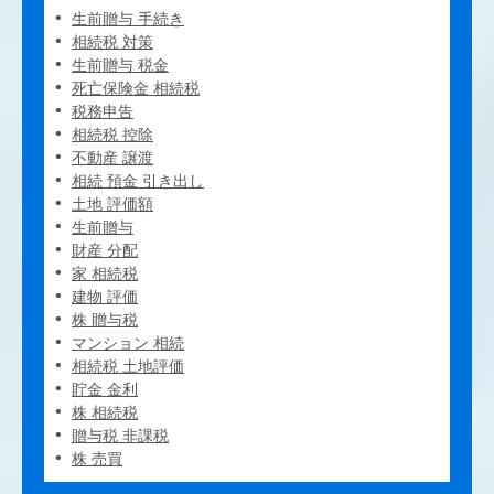
生前贈与 手続き
相続税 対策
生前贈与 税金
死亡保険金 相続税
税務申告
相続税 控除
不動産 譲渡
相続 預金 引き出し
土地 評価額
生前贈与
財産 分配
家 相続税
建物 評価
株 贈与税
マンション 相続
相続税 土地評価
貯金 金利
株 相続税
贈与税 非課税
株 売買