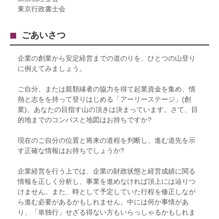
東京行政書士会
ごあいさつ
企業の創業から安定経営までの道のりを、ひとつの山登り
に例えてみましょう。
ご自分、または親類縁者の協力を得て起業資金を集め、情
熱と志をを持って登りはじめる「アーリーステージ」(創
業)。あなたの目指す山の頂きは決まっています。さて、目
的地までのコンパスと地図はお持ちですか?
現在のご自分の位置と将来の道程を判断し、進む道先を示
す正確な情報はお持ちでしょうか?
企業経営を行う上では、企業の財政状態と経営成績に関る
情報を正しく分析し、事業を進めなければ頂上には辿りつ
けません。また、時として予定していた行程を修正しなが
ら進む必要があるかもしれません。中には何か事情があ
り、「単独行」せざる得ない方もいらっしゃるかもしれま