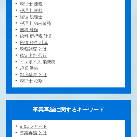
税理士 節税
税理士 依頼
経理 税理士
税理士 独占業務
国税 種類
給料 所得税 計算
所得 税金 計算
税務調査 とは
確定申告 代行
インボイス 消費税
起業 準備
制度融資 とは
税理士 役割
事業再編に関するキーワード
m&a メリット
事業再編 とは