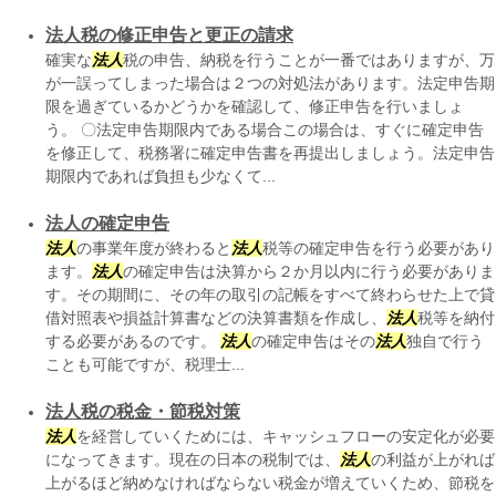
法人税の修正申告と更正の請求
確実な
法人
税の申告、納税を行うことが一番ではありますが、万
が一誤ってしまった場合は２つの対処法があります。法定申告期
限を過ぎているかどうかを確認して、修正申告を行いましょ
う。 〇法定申告期限内である場合この場合は、すぐに確定申告
を修正して、税務署に確定申告書を再提出しましょう。法定申告
期限内であれば負担も少なくて...
法人の確定申告
法人
の事業年度が終わると
法人
税等の確定申告を行う必要があり
ます。
法人
の確定申告は決算から２か月以内に行う必要がありま
す。その期間に、その年の取引の記帳をすべて終わらせた上で貸
借対照表や損益計算書などの決算書類を作成し、
法人
税等を納付
する必要があるのです。
法人
の確定申告はその
法人
独自で行う
ことも可能ですが、税理士...
法人税の税金・節税対策
法人
を経営していくためには、キャッシュフローの安定化が必要
になってきます。現在の日本の税制では、
法人
の利益が上がれば
上がるほど納めなければならない税金が増えていくため、節税を