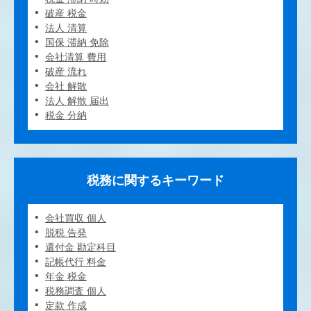
破産 税金
法人 清算
国保 滞納 免除
会社清算 費用
破産 流れ
会社 解散
法人 解散 届出
税金 分納
税務に関するキーワード
会社買収 個人
脱税 告発
還付金 勘定科目
記帳代行 料金
年金 税金
税務調査 個人
定款 作成