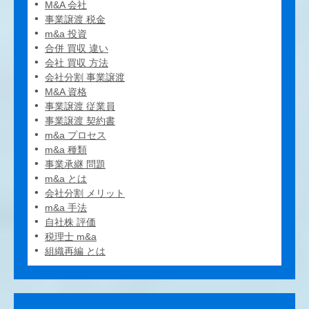
M&A 会社
事業譲渡 税金
m&a 投資
合併 買収 違い
会社 買収 方法
会社分割 事業譲渡
M&A 資格
事業譲渡 従業員
事業譲渡 契約書
m&a プロセス
m&a 種類
事業承継 問題
m&a とは
会社分割 メリット
m&a 手法
自社株 評価
税理士 m&a
組織再編 とは