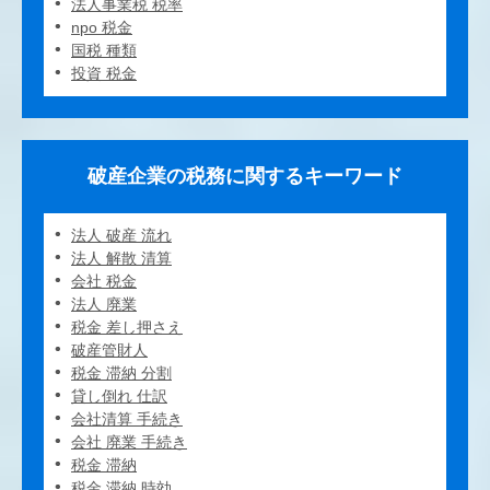
法人事業税 税率
npo 税金
国税 種類
投資 税金
破産企業の税務に関するキーワード
法人 破産 流れ
法人 解散 清算
会社 税金
法人 廃業
税金 差し押さえ
破産管財人
税金 滞納 分割
貸し倒れ 仕訳
会社清算 手続き
会社 廃業 手続き
税金 滞納
税金 滞納 時効