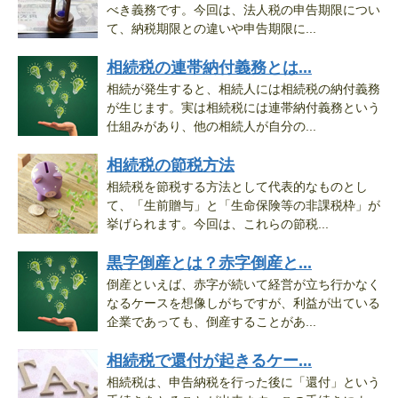
べき義務です。今回は、法人税の申告期限につい
て、納税期限との違いや申告期限に...
相続税の連帯納付義務とは...
相続が発生すると、相続人には相続税の納付義務
が生じます。実は相続税には連帯納付義務という
仕組みがあり、他の相続人が自分の...
相続税の節税方法
相続税を節税する方法として代表的なものとし
て、「生前贈与」と「生命保険等の非課税枠」が
挙げられます。今回は、これらの節税...
黒字倒産とは？赤字倒産と...
倒産といえば、赤字が続いて経営が立ち行かなく
なるケースを想像しがちですが、利益が出ている
企業であっても、倒産することがあ...
相続税で還付が起きるケー...
相続税は、申告納税を行った後に「還付」という