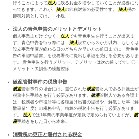
行うことによって
法人
に残るお金を増やしていくことが必要にな
ってきます。これが、
法人
の節税対策の必要性です。
法人
税の
節税対策としては、・小規...
法人の青色申告のメリットとデメリット
個人事業主だけでなく、
法人
でも青色申告を行うことが出来ま
す。青色申告を行う際には、
法人
設立から３か月以内、もしくは
設立事業年度が終わる日のどちらか早い方の前日までに「青色申
告の承認申請書」を税務署長に提出し承認を受ける必要がありま
す。 青色申告を行うメリット、デメリットは次の通りです。〇
メリット・欠損金の繰越控除...
破産管財事件の税務申告
破産
管財事件の場合には、選任された
破産
管財人である弁護士が
税務申告手続きを行う必要があります。
破産
管財人である弁護士
は、税務者や市役所等に各種届け出書の提出や、解散した年（解
散事業年度）の税務申告、精算の税務申告を行う必要がありま
す。
法人
では1年間の事業年度が定款で定められていますが、
破
産
手続きをした日から本来...
消費税の更正と還付される税金