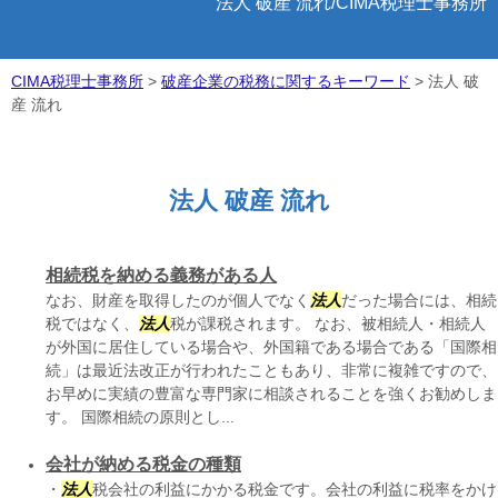
法人 破産 流れ/CIMA税理士事務所
CIMA税理士事務所
>
破産企業の税務に関するキーワード
>
法人 破
産 流れ
法人 破産 流れ
相続税を納める義務がある人
なお、財産を取得したのが個人でなく
法人
だった場合には、相続
税ではなく、
法人
税が課税されます。 なお、被相続人・相続人
が外国に居住している場合や、外国籍である場合である「国際相
続」は最近法改正が行われたこともあり、非常に複雑ですので、
お早めに実績の豊富な専門家に相談されることを強くお勧めしま
す。 国際相続の原則とし...
会社が納める税金の種類
・
法人
税会社の利益にかかる税金です。会社の利益に税率をかけ