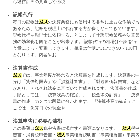
ら経営計画の見直しや節税...
記帳代行
毎日の記帳は
法人
の決算業務にも使用する非常に重要な作業でも
あるため、記帳を税理士に代行する方が多くなってきています。
記帳代行を税理士に依頼することによって仕訳記帳業務や決算業
務の効率化を図ることが出来ます。 記帳代行の相場は仕訳を行
う量によって変動してきます。相場は仕訳1つにつき50～100円
となります。内容やお...
決算書作成
法人
では、事業年度が終わると決算書を作成します。決算書の中
身は「貸借対照表」や「損益計算書」、「製造原価報告書」など
があり、それぞれ法令に基づいて作成されます。 決算書の作成
手順としては、「決算残高の確定」、「税金等の計算」、「決算
書の作成」の３つの段階に分かれます。 「決算残高の確定」こ
こでは、決算日での現金や...
決算申告に必要な書類
この書類は
法人
税申告書に添付する書類になります。・
法人
税申
告書・消費税申告書・
法人
事業概況説明書（事業概況書）事業内