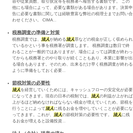
容や従業員数、取引状況等を税務署へ報告する書類です。 この
他にも場合によって、必要な書類がある場合があります。決算申
告に必要な書類に関しては経験豊富な弊社の税理士までお問い合
わせください。 CIMA...
税務調査の準備と対策
税務調査では、
法人
が納める
法人
罪などの税金が正しく収められ
ているかという事を税務署が調査します。 税務調査は数日で終
わることが一般的ではありますが、場合によっては調査が終わっ
てからも税務署とのやり取りが続くこともあり、本業に影響が出
る場合もあります。そのため、出来るだけ早く税務調査が終わる
ように準備をしておく必要...
節税対策の必要性
法人
を経営していくためには、キャッシュフローの安定化が必要
になってきます。現在の日本の税制では、
法人
の利益が上がれば
上がるほど納めなければならない税金が増えていくため、節税を
行うことによって
法人
に残るお金を増やしていくことが必要にな
ってきます。これが、
法人
の節税対策の必要性です。
法人
に残
るお金が増えると設備投資...