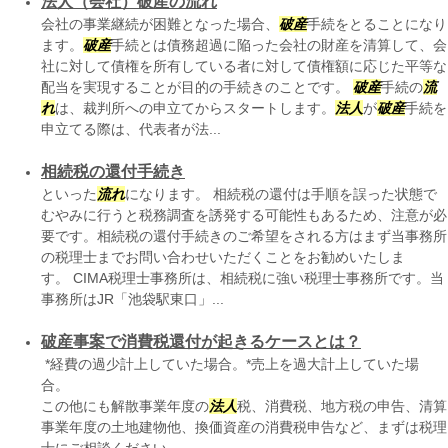
法人（会社）破産の流れ
会社の事業継続が困難となった場合、
破産
手続をとることになり
ます。
破産
手続とは債務超過に陥った会社の財産を清算して、会
社に対して債権を所有している者に対して債権額に応じた平等な
配当を実現することが目的の手続きのことです。
破産
手続の
流
れ
は、裁判所への申立てからスタートします。
法人
が
破産
手続を
申立てる際は、代表者が法...
相続税の還付手続き
といった
流れ
になります。 相続税の還付は手順を誤った状態で
むやみに行うと税務調査を誘発する可能性もあるため、注意が必
要です。相続税の還付手続きのご希望をされる方はまず当事務所
の税理士までお問い合わせいただくことをお勧めいたしま
す。 CIMA税理士事務所は、相続税に強い税理士事務所です。当
事務所はJR「池袋駅東口」...
破産事案で消費税還付が起きるケースとは？
*経費の過少計上していた場合。*売上を過大計上していた場
合
この他にも解散事業年度の
法人
税、消費税、地方税の申告、清算
事業年度の土地建物他、換価資産の消費税申告など、まずは税理