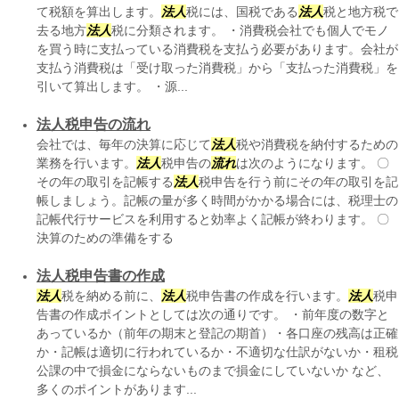
て税額を算出します。
法人
税には、国税である
法人
税と地方税で
去る地方
法人
税に分類されます。 ・消費税会社でも個人でモノ
を買う時に支払っている消費税を支払う必要があります。会社が
支払う消費税は「受け取った消費税」から「支払った消費税」を
引いて算出します。 ・源...
法人税申告の流れ
会社では、毎年の決算に応じて
法人
税や消費税を納付するための
業務を行います。
法人
税申告の
流れ
は次のようになります。 〇
その年の取引を記帳する
法人
税申告を行う前にその年の取引を記
帳しましょう。記帳の量が多く時間がかかる場合には、税理士の
記帳代行サービスを利用すると効率よく記帳が終わります。 〇
決算のための準備をする
法人税申告書の作成
法人
税を納める前に、
法人
税申告書の作成を行います。
法人
税申
告書の作成ポイントとしては次の通りです。 ・前年度の数字と
あっているか（前年の期末と登記の期首）・各口座の残高は正確
か・記帳は適切に行われているか・不適切な仕訳がないか・租税
公課の中で損金にならないものまで損金にしていないか など、
多くのポイントがあります...