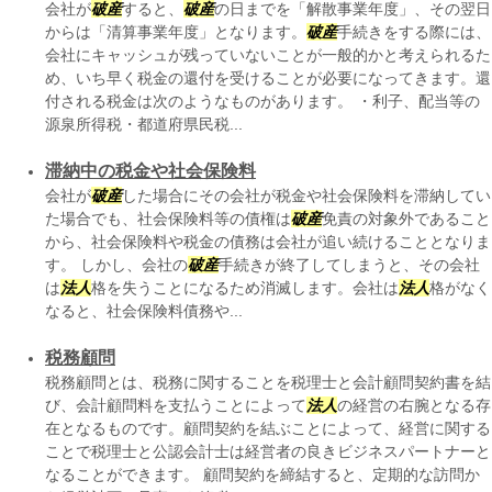
会社が
破産
すると、
破産
の日までを「解散事業年度」、その翌日
からは「清算事業年度」となります。
破産
手続きをする際には、
会社にキャッシュが残っていないことが一般的かと考えられるた
め、いち早く税金の還付を受けることが必要になってきます。還
付される税金は次のようなものがあります。 ・利子、配当等の
源泉所得税・都道府県民税...
滞納中の税金や社会保険料
会社が
破産
した場合にその会社が税金や社会保険料を滞納してい
た場合でも、社会保険料等の債権は
破産
免責の対象外であること
から、社会保険料や税金の債務は会社が追い続けることとなりま
す。 しかし、会社の
破産
手続きが終了してしまうと、その会社
は
法人
格を失うことになるため消滅します。会社は
法人
格がなく
なると、社会保険料債務や...
税務顧問
税務顧問とは、税務に関することを税理士と会計顧問契約書を結
び、会計顧問料を支払うことによって
法人
の経営の右腕となる存
在となるものです。顧問契約を結ぶことによって、経営に関する
ことで税理士と公認会計士は経営者の良きビジネスパートナーと
なることができます。 顧問契約を締結すると、定期的な訪問か