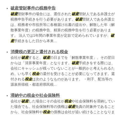
破産管財事件の税務申告
破産
管財事件の場合には、選任された
破産
管財人である弁護士が
税務申告手続きを行う必要があります。
破産
管財人である弁護士
は、税務者や市役所等に各種届け出書の提出や、解散した年（解
散事業年度）の税務申告、精算の税務申告を行う必要がありま
す。 法人では1年間の事業年度が定款で定められていますが、
破
産
手続きをした日から本来...
消費税の更正と還付される税金
会社が
破産
すると、
破産
の日までを「解散事業年度」、その翌日
からは「清算事業年度」となります。
破産
手続きをする際には、
会社にキャッシュが残っていないことが一般的かと考えられるた
め、いち早く
税金
の還付を受けることが必要になってきます。還
付される
税金
は次のようなものがあります。 ・利子、配当等の
源泉所得税・都道府県民税...
滞納中の税金や社会保険料
会社が
破産
した場合にその会社が
税金
や社会保険料を滞納してい
た場合でも、社会保険料等の債権は
破産
免責の対象外であること
から、社会保険料や
税金
の債務は会社が追い続けることとなりま