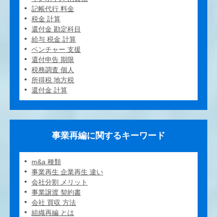
記帳代行 料金
税金 計算
還付金 勘定科目
給与 税金 計算
ベンチャー 支援
還付申告 期限
税務調査 個人
所得税 地方税
還付金 計算
事業再編に関するキーワード
m&a 種類
事業再生 企業再生 違い
会社分割 メリット
事業譲渡 契約書
会社 買収 方法
組織再編 とは