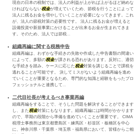
現在の日本の税制では、法人の利益が上がれば上がるほど納めな
ければならない
税金
が増えていくため、節税を行うことによって
法人に残るお金を増やしていくことが必要になってきます。これ
が、法人の節税対策の必要性です。 法人に残るお金が増えると
設備投資や新規事業にかけることが出来るお金が生まれてきま
す。そのため、法人では節税...
組織再編に関する税務申告
組織再編は、わずかな手続きの失敗や作成した申告書類の間違い
によって、多額の
税金
が課される恐れがあります。反対に、適切
な手続きを踏み、ケースに応じた
税金
対策を講じることで課税を
逃れることが可能です。 決してミスがないよう組織再編を進め
ていくことが重要となるため、専門的な知識と経験をもったプロ
フェッショナルと連携して...
二代目社長が考えるべき事業再編
組織再編をすることで、そうした問題を解決することができます
し、また
税金
対策にもなります。組織再編には時間がかかります
ので、早期の段階から準備を進めていくことが重要です。 CIMA
税理士事務所は東京都豊島区・練馬区・杉並区・板橋区を中心
に、神奈川県・千葉県・埼玉県・福島県において、皆様からご相