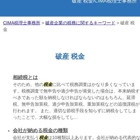
破産 税金/CIMA税理士事務所
CIMA税理士事務所
>
破産企業の税務に関するキーワード
>
破産 税
金
破産 税金
相続税とは
そのため、他の
税金
に比べて税務調査はかなり多くなっていま
す。税務調査で無申告や過少申告が発覚した場合は、本来納税す
べきであった額を納税しなければならないのはもちろん、延滞
税、無申告加算税、過少申告加算税、重加算税などの追徴課税が
行われます。 また、適切な節税手段を知らずに納税をしてしま
ったことで、大幅な損をしてし...
会社が納める税金の種類
会社が支払う
税金
は10種類以上あります。会社が納める代表的