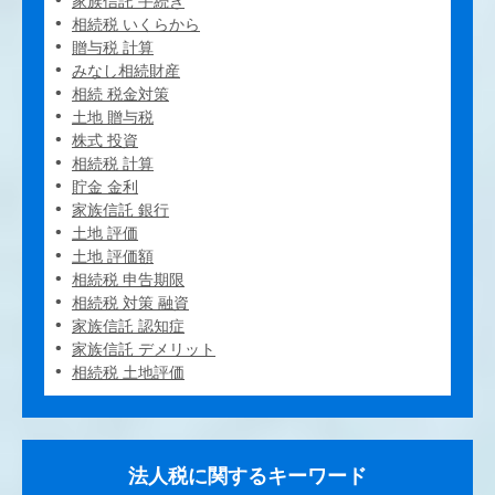
家族信託 手続き
相続税 いくらから
贈与税 計算
みなし相続財産
相続 税金対策
土地 贈与税
株式 投資
相続税 計算
貯金 金利
家族信託 銀行
土地 評価
土地 評価額
相続税 申告期限
相続税 対策 融資
家族信託 認知症
家族信託 デメリット
相続税 土地評価
法人税に関するキーワード