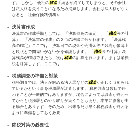
す。 しかし、会社の
破産
手続きが終了してしまうと、その会社
は法人格を失うことになるため消滅します。会社は法人格がなく
なると、社会保険料債務や...
決算書作成
決算書の作成手順としては、「決算残高の確定」、「
税金
等の計
算」、「決算書の作成」の３つの段階に分かれます。 「決算残
高の確定」ここでは、決算日での現金や売掛金等の残高が帳簿上
と現状とで間違いがないかを確認します。 「
税金
等の計算」決
算残高が確認できたら、次は
税金
の計算を行います。まずは消費
税を計算します。ここでは...
税務調査の準備と対策
税務調査では、法人が納める法人罪などの
税金
が正しく収められ
ているかという事を税務署が調査します。 税務調査は数日で終
わることが一般的ではありますが、場合によっては調査が終わっ
てからも税務署とのやり取りが続くこともあり、本業に影響が出
る場合もあります。そのため、出来るだけ早く税務調査が終わる
ように準備をしておく必要...
節税対策の必要性