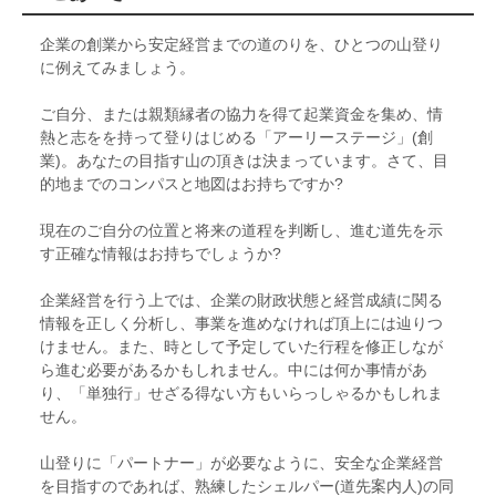
企業の創業から安定経営までの道のりを、ひとつの山登り
に例えてみましょう。
ご自分、または親類縁者の協力を得て起業資金を集め、情
熱と志をを持って登りはじめる「アーリーステージ」(創
業)。あなたの目指す山の頂きは決まっています。さて、目
的地までのコンパスと地図はお持ちですか?
現在のご自分の位置と将来の道程を判断し、進む道先を示
す正確な情報はお持ちでしょうか?
企業経営を行う上では、企業の財政状態と経営成績に関る
情報を正しく分析し、事業を進めなければ頂上には辿りつ
けません。また、時として予定していた行程を修正しなが
ら進む必要があるかもしれません。中には何か事情があ
り、「単独行」せざる得ない方もいらっしゃるかもしれま
せん。
山登りに「パートナー」が必要なように、安全な企業経営
を目指すのであれば、熟練したシェルパー(道先案内人)の同