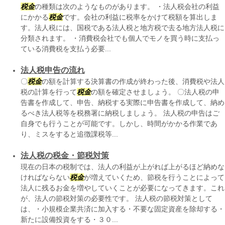
税金
の種類は次のようなものがあります。 ・法人税会社の利益
にかかる
税金
です。会社の利益に税率をかけて税額を算出しま
す。法人税には、国税である法人税と地方税で去る地方法人税に
分類されます。 ・消費税会社でも個人でモノを買う時に支払っ
ている消費税を支払う必要...
法人税申告の流れ
〇
税金
の額を計算する決算書の作成が終わった後、消費税や法人
税の計算を行って
税金
の額を確定させましょう。 〇法人税の申
告書を作成して、申告、納税する実際に申告書を作成して、納め
るべき法人税等を税務署に納税しましょう。 法人税の申告はご
自身でも行うことが可能です。しかし、時間がかかる作業であ
り、ミスをすると追徴課税等...
法人税の税金・節税対策
現在の日本の税制では、法人の利益が上がれば上がるほど納めな
ければならない
税金
が増えていくため、節税を行うことによって
法人に残るお金を増やしていくことが必要になってきます。これ
が、法人の節税対策の必要性です。 法人税の節税対策として
は、・小規模企業共済に加入する・不要な固定資産を除却する・
新たに設備投資をする・３０...