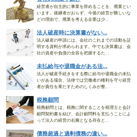
経営者が自主的に事業を辞めることを、廃業とい
います。後継者がおらず、今後の経営が難しいな
どの理由で、廃業を考える企業は少...
法人破産時に決算書がない...
法人破産の申請には、会社のこれまでの活動を証
明する資料が求められます。中でも決算書は、会
社の資産や負債の全容を把握するた...
未払給与や退職金がある法...
法人が破産手続きをする際に給与や退職金の未払
いがある場合、法律では労働者の権利を守り経営
者が責任を果たすためのしくみが整...
税務顧問
税務顧問とは、税務に関することを税理士と会計
顧問契約書を結び、会計顧問料を支払うことによ
って法人の経営の右腕となる存在と...
債務超過と過剰債務の違い...