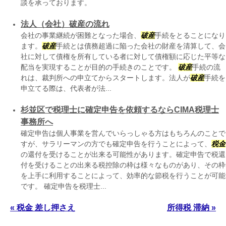
談を承っております。
法人（会社）破産の流れ
会社の事業継続が困難となった場合、
破産
手続をとることになり
ます。
破産
手続とは債務超過に陥った会社の財産を清算して、会
社に対して債権を所有している者に対して債権額に応じた平等な
配当を実現することが目的の手続きのことです。
破産
手続の流
れは、裁判所への申立てからスタートします。法人が
破産
手続を
申立てる際は、代表者が法...
杉並区で税理士に確定申告を依頼するならCIMA税理士
事務所へ
確定申告は個人事業を営んでいらっしゃる方はもちろんのことで
すが、サラリーマンの方でも確定申告を行うことによって、
税金
の還付を受けることが出来る可能性があります。確定申告で税還
付を受けることの出来る税控除の枠は様々なものがあり、その枠
を上手に利用することによって、効率的な節税を行うことが可能
です。 確定申告を税理士...
« 税金 差し押さえ
所得税 滞納 »