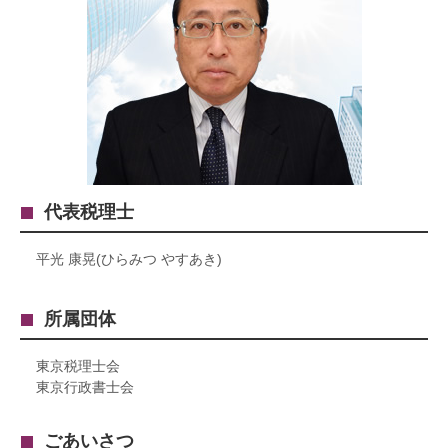
代表税理士
平光 康晃(ひらみつ やすあき)
所属団体
東京税理士会
東京行政書士会
ごあいさつ