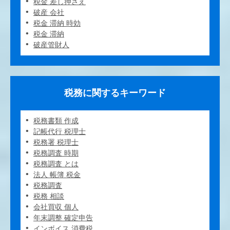
税金 差し押さえ
破産 会社
税金 滞納 時効
税金 滞納
破産管財人
税務に関するキーワード
税務書類 作成
記帳代行 税理士
税務署 税理士
税務調査 時期
税務調査 とは
法人 帳簿 税金
税務調査
税務 相談
会社買収 個人
年末調整 確定申告
インボイス 消費税