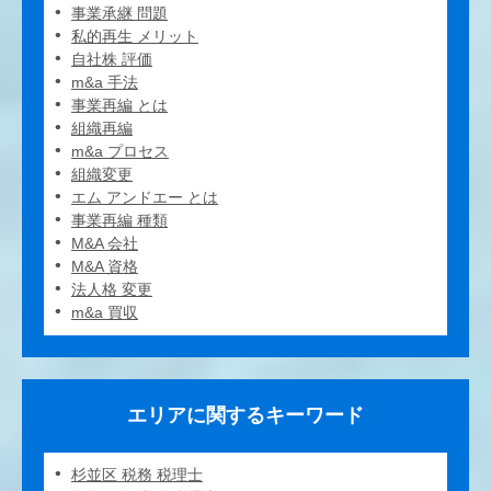
事業承継 問題
私的再生 メリット
自社株 評価
m&a 手法
事業再編 とは
組織再編
m&a プロセス
組織変更
エム アンドエー とは
事業再編 種類
M&A 会社
M&A 資格
法人格 変更
m&a 買収
エリアに関するキーワード
杉並区 税務 税理士