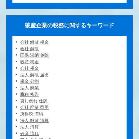
破産企業の税務に関するキーワード
会社 解散 税金
会社 解散
国保 滞納 免除
破産 税金
会社 税金
法人 解散 届出
税金 分割
法人 廃業
脱税 密告
貸し倒れ 仕訳
会社 廃業 費用
所得税 滞納
法人 解散 清算
法人 清算
破産 流れ