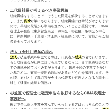
フェッショナルと連携して...
二代目社長が考えるべき事業再編
組織再編をすることで、そうした問題を解決することができます
し、また
税金
対策にもなります。組織再編には時間がかかります
ので、早期の段階から準備を進めていくことが重要です。 CIMA
税理士事務所は東京都豊島区・練馬区・杉並区・板橋区を中心
に、神奈川県・千葉県・埼玉県・福島県において、皆様からご相
談を承っております。
法人（会社）破産の流れ
法人
が破産手続を申立てる際は、代表者が
法人
の名で行います。
もし取締役会が社内に設けられているならば、まず取締役会など
での決議を経ておく必要があります。 破産手続の申立てを受け
た裁判所は、破産手続開始原因があるかどうかを審理します。そ
の際、原則として裁判官が会社の代表者や代理人となる弁護士に
対して破産の経緯や債務の...
杉並区で税理士に確定申告を依頼するならCIMA税理士
事務所へ
確定申告は個人事業を営んでいらっしゃる方はもちろんのことで