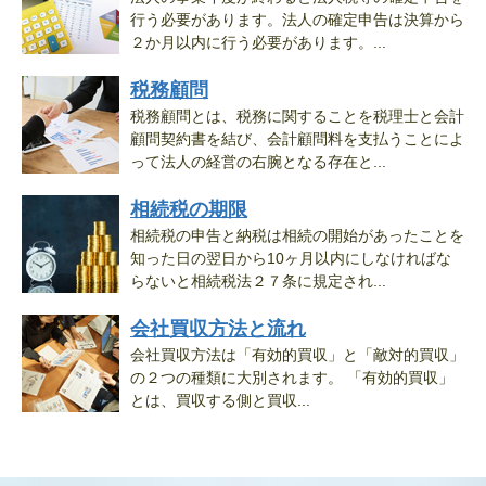
行う必要があります。法人の確定申告は決算から
２か月以内に行う必要があります。...
税務顧問
税務顧問とは、税務に関することを税理士と会計
顧問契約書を結び、会計顧問料を支払うことによ
って法人の経営の右腕となる存在と...
相続税の期限
相続税の申告と納税は相続の開始があったことを
知った日の翌日から10ヶ月以内にしなければな
らないと相続税法２７条に規定され...
会社買収方法と流れ
会社買収方法は「有効的買収」と「敵対的買収」
の２つの種類に大別されます。 「有効的買収」
とは、買収する側と買収...