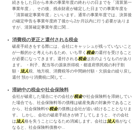
続きをした日から本来の事業年度の終わりの日までを「清算第一
事業年度」、その後、残余財産が確定した日までの事業年度を
「清算確定事業年度」といいます。通常の事業年度では、決算後
の確定申告を事業年度終了後から2か月以内に行う必要がありま
すが、清算確定事業年度に関...
消費税の更正と還付される税金
破産手続きをする際には、会社にキャッシュが残っていないこと
が一般的かと考えられるため、いち早く
税金
の還付を受けること
が必要になってきます。還付される
税金
は次のようなものがあり
ます。 ・利子、配当等の源泉所得税・都道府県民税の利子割
額・
法人
税、地方税、消費税等の中間納付額・欠損金の繰り戻し
還付 預かり消費税に関して...
滞納中の税金や社会保険料
会社が破産した場合にその会社が
税金
や社会保険料を滞納してい
た場合でも、社会保険料等の債権は破産免責の対象外であること
から、社会保険料や
税金
の債務は会社が追い続けることとなりま
す。 しかし、会社の破産手続きが終了してしまうと、その会社
は
法人
格を失うことになるため消滅します。会社は
法人
格がなく
なると、社会保険料債務や...