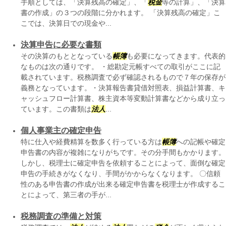
手順としては、「決算残高の確定」、「
税金
等の計算」、「決算
書の作成」の３つの段階に分かれます。 「決算残高の確定」こ
こでは、決算日での現金や...
決算申告に必要な書類
その決算のもととなっている
帳簿
も必要になってきます。代表的
なものは次の通りです。 ・総勘定元帳すべての取引がここに記
載されています。税務調査で必ず確認されるもので７年の保存が
義務となっています。・決算報告書貸借対照表、損益計算書、キ
ャッシュフロー計算書、株主資本等変動計算書などから成り立っ
ています。この書類は
法人
...
個人事業主の確定申告
特に仕入や経費精算を数多く行っている方は
帳簿
への記帳や確定
申告書の内容が複雑になりがちです。その分手間もかかります。
しかし、税理士に確定申告を依頼することによって、面倒な確定
申告の手続きがなくなり、手間がかからなくなります。 〇信頼
性のある申告書の作成が出来る確定申告書を税理士が作成するこ
とによって、第三者の手が...
税務調査の準備と対策