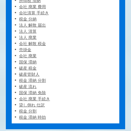
所得税 滞納
会社 廃業 費用
会社清算 手続き
税金 分納
法人 解散 届出
法人 清算
法人 廃業
会社 解散 税金
売掛金
会社 廃業
国保 滞納
破産 税金
破産管財人
税金 滞納 分割
破産 流れ
国保 滞納 免除
会社 廃業 手続き
貸し倒れ 仕訳
税金 分割
税金 滞納 時効