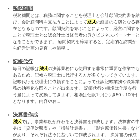
税務顧問
税務顧問とは、税務に関することを税理士と会計顧問契約書を結
び、会計顧問料を支払うことによって
法人
の経営の右腕となる存
在となるものです。顧問契約を結ぶことによって、経営に関する
ことで税理士と公認会計士は経営者の良きビジネスパートナーと
なることができます。 顧問契約を締結すると、定期的な訪問か
ら経営計画の見直しや節税...
記帳代行
毎日の記帳は
法人
の決算業務にも使用する非常に重要な作業でも
あるため、記帳を税理士に代行する方が多くなってきています。
記帳代行を税理士に依頼することによって仕訳記帳業務や決算業
務の効率化を図ることが出来ます。 記帳代行の相場は仕訳を行
う量によって変動してきます。相場は仕訳1つにつき50～100円
となります。内容やお...
決算書作成
法人
では、事業年度が終わると決算書を作成します。決算書の中
身は「貸借対照表」や「損益計算書」、「製造原価報告書」など
があり、それぞれ法令に基づいて作成されます。 決算書の作成