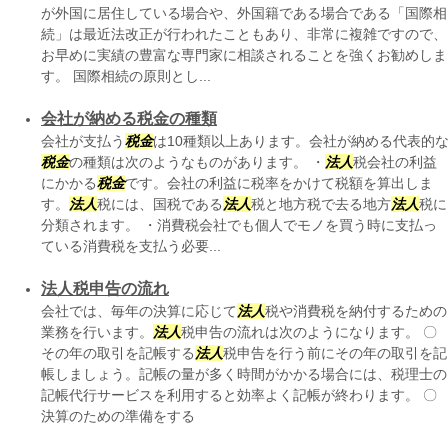
が外国に居住している場合や、外国籍である場合である「国際相
続」は最近法改正が行われたこともあり、非常に複雑ですので、
お早めに実績の豊富な専門家に相談されることを強くお勧めしま
す。 国際相続の原則とし...
会社が納める税金の種類
会社が支払う
税金
は10種類以上あります。会社が納める代表的
税金
の種類は次のようなものがあります。 ・
法人
税会社の利益
にかかる
税金
です。会社の利益に税率をかけて税額を算出しま
す。
法人
税には、国税である
法人
税と地方税で去る地方
法人
税に
分類されます。 ・消費税会社でも個人でモノを買う時に支払っ
ている消費税を支払う必要...
法人税申告の流れ
会社では、毎年の決算に応じて
法人
税や消費税を納付するための
業務を行います。
法人
税申告の流れは次のようになります。 〇
その年の取引を記帳する
法人
税申告を行う前にその年の取引を記
帳しましょう。記帳の量が多く時間がかかる場合には、税理士の
記帳代行サービスを利用すると効率よく記帳が終わります。 〇
決算のための準備をする