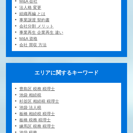
M&A 会社
法人格 変更
組織再編 とは
事業譲渡 契約書
会社分割 メリット
事業再生 企業再生 違い
M&A 資格
会社 買収 方法
エリアに関するキーワード
豊島区 税務 税理士
池袋 相続税
杉並区 相続税 税理士
池袋 法人税
板橋 相続税 税理士
板橋 税務 税理士
練馬区 税務 税理士
池袋 税務