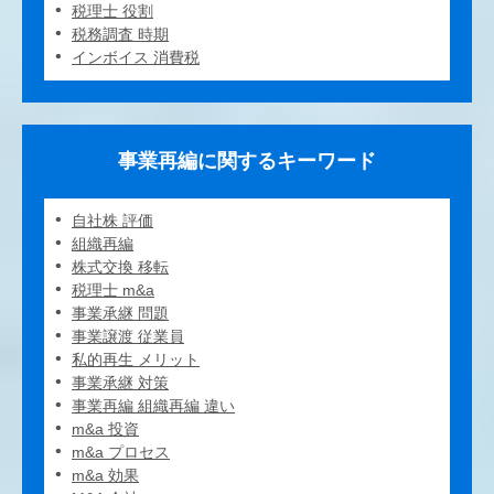
税理士 役割
税務調査 時期
インボイス 消費税
事業再編に関するキーワード
自社株 評価
組織再編
株式交換 移転
税理士 m&a
事業承継 問題
事業譲渡 従業員
私的再生 メリット
事業承継 対策
事業再編 組織再編 違い
m&a 投資
m&a プロセス
m&a 効果