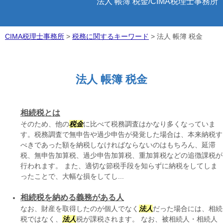
法人 帳簿 税金/CIMA税理士事務所
CIMA税理士事務所
>
税務に関するキーワード
>
法人 帳簿 税金
法人 帳簿 税金
相続税とは
そのため、他の
税金
に比べて税務調査はかなり多くなっていま
す。税務調査で無申告や過少申告が発覚した場合は、本来納税す
べきであった額を納税しなければならないのはもちろん、延滞
税、無申告加算税、過少申告加算税、重加算税などの追徴課税が
行われます。 また、適切な節税手段を知らずに納税をしてしま
ったことで、大幅な損をしてし...
相続税を納める義務がある人
なお、財産を取得したのが個人でなく
法人
だった場合には、相続
税ではなく、
法人
税が課税されます。 なお、被相続人・相続人