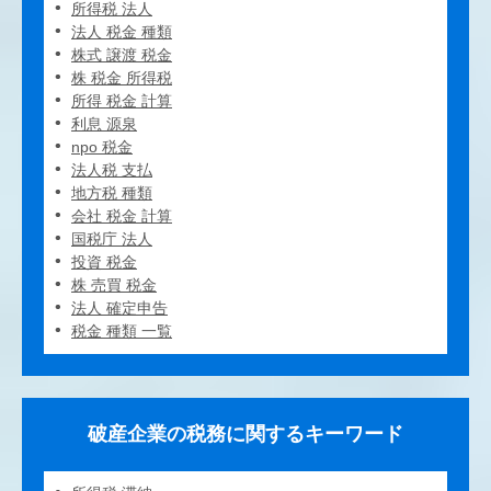
所得税 法人
法人 税金 種類
株式 譲渡 税金
株 税金 所得税
所得 税金 計算
利息 源泉
npo 税金
法人税 支払
地方税 種類
会社 税金 計算
国税庁 法人
投資 税金
株 売買 税金
法人 確定申告
税金 種類 一覧
破産企業の税務に関するキーワード