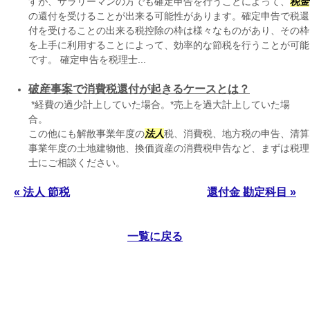
すが、サラリーマンの方でも確定申告を行うことによって、
税金
の還付を受けることが出来る可能性があります。確定申告で税還
付を受けることの出来る税控除の枠は様々なものがあり、その枠
を上手に利用することによって、効率的な節税を行うことが可能
です。 確定申告を税理士...
破産事案で消費税還付が起きるケースとは？
*経費の過少計上していた場合。*売上を過大計上していた場
合
この他にも解散事業年度の
法人
税、消費税、地方税の申告、清算
事業年度の土地建物他、換価資産の消費税申告など、まずは税理
士にご相談ください。
« 法人 節税
還付金 勘定科目 »
一覧に戻る