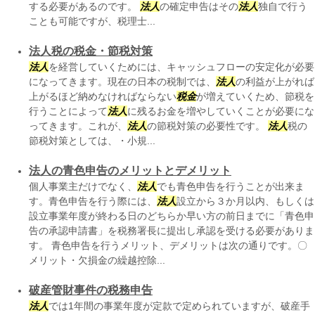
する必要があるのです。
法人
の確定申告はその
法人
独自で行う
ことも可能ですが、税理士...
法人税の税金・節税対策
法人
を経営していくためには、キャッシュフローの安定化が必要
になってきます。現在の日本の税制では、
法人
の利益が上がれば
上がるほど納めなければならない
税金
が増えていくため、節税を
行うことによって
法人
に残るお金を増やしていくことが必要にな
ってきます。これが、
法人
の節税対策の必要性です。
法人
税の
節税対策としては、・小規...
法人の青色申告のメリットとデメリット
個人事業主だけでなく、
法人
でも青色申告を行うことが出来ま
す。青色申告を行う際には、
法人
設立から３か月以内、もしくは
設立事業年度が終わる日のどちらか早い方の前日までに「青色申
告の承認申請書」を税務署長に提出し承認を受ける必要がありま
す。 青色申告を行うメリット、デメリットは次の通りです。〇
メリット・欠損金の繰越控除...
破産管財事件の税務申告
法人
では1年間の事業年度が定款で定められていますが、破産手