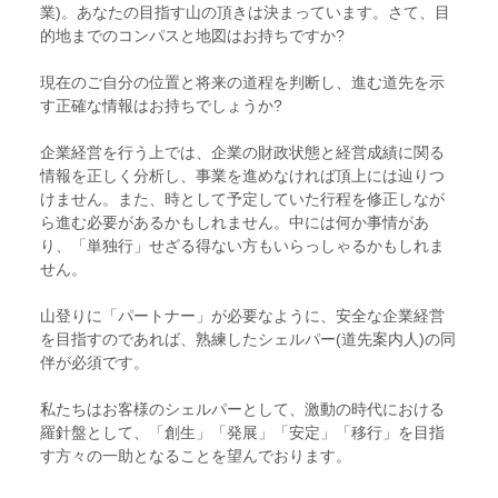
業)。あなたの目指す山の頂きは決まっています。さて、目
的地までのコンパスと地図はお持ちですか?
現在のご自分の位置と将来の道程を判断し、進む道先を示
す正確な情報はお持ちでしょうか?
企業経営を行う上では、企業の財政状態と経営成績に関る
情報を正しく分析し、事業を進めなければ頂上には辿りつ
けません。また、時として予定していた行程を修正しなが
ら進む必要があるかもしれません。中には何か事情があ
り、「単独行」せざる得ない方もいらっしゃるかもしれま
せん。
山登りに「パートナー」が必要なように、安全な企業経営
を目指すのであれば、熟練したシェルパー(道先案内人)の同
伴が必須です。
私たちはお客様のシェルパーとして、激動の時代における
羅針盤として、「創生」「発展」「安定」「移行」を目指
す方々の一助となることを望んでおります。