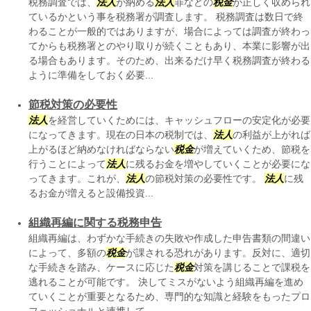
税務調査では、
法人
が納める
法人
罪などの
税金
が正しく収められ
ているかという事を税務署が調査します。 税務調査は数日で終
わることが一般的ではありますが、場合によっては調査が終わっ
てからも税務署とのやり取りが続くこともあり、本業に影響が出
る場合もあります。そのため、出来るだけ早く税務調査が終わる
ように準備をしておく必要...
節税対策の必要性
法人
を経営していくためには、キャッシュフローの安定化が必要
になってきます。現在の日本の税制では、
法人
の利益が上がれば
上がるほど納めなければならない
税金
が増えていくため、節税を
行うことによって
法人
に残るお金を増やしていくことが必要にな
ってきます。これが、
法人
の節税対策の必要性です。
法人
に残
るお金が増えると設備投資...
組織再編に関する税務申告
組織再編は、わずかな手続きの失敗や作成した申告書類の間違い
によって、多額の
税金
が課される恐れがあります。反対に、適切
な手続きを踏み、ケースに応じた
税金
対策を講じることで課税を
逃れることが可能です。 決してミスがないよう組織再編を進め
ていくことが重要となるため、専門的な知識と経験をもったプロ