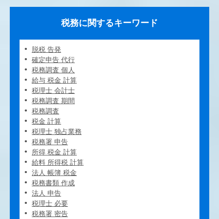
税務に関するキーワード
脱税 告発
確定申告 代行
税務調査 個人
給与 税金 計算
税理士 会計士
税務調査 期間
税務調査
税金 計算
税理士 独占業務
税務署 申告
所得 税金 計算
給料 所得税 計算
法人 帳簿 税金
税務書類 作成
法人 申告
税理士 必要
税務署 密告