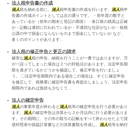
法人税申告書の作成
法人
税を納める前に、
法人
税申告書の作成を行います。
法人
税申
告書の作成ポイントとしては次の通りです。 ・前年度の数字と
あっているか（前年の期末と登記の期首）・各口座の残高は正確
か・記帳は適切に行われているか・不適切な仕訳がないか・租税
公課の中で損金にならないものまで損金にしていないか など、
多くのポイントがあります...
法人税の修正申告と更正の請求
確実な
法人
税の申告、納税を行うことが一番ではありますが、万
が一誤ってしまった場合は２つの対処法があります。法定申告期
限を過ぎているかどうかを確認して、修正申告を行いましょ
う。 〇法定申告期限内である場合この場合は、すぐに確定申告
を修正して、税務署に確定申告書を再提出しましょう。法定申告
期限内であれば負担も少なくて...
法人の確定申告
法人
の事業年度が終わると
法人
税等の確定申告を行う必要があり
ます。
法人
の確定申告は決算から２か月以内に行う必要がありま
す。その期間に、その年の取引の記帳をすべて終わらせた上で貸
借対照表や損益計算書などの決算書類を作成し、
法人
税等を納付