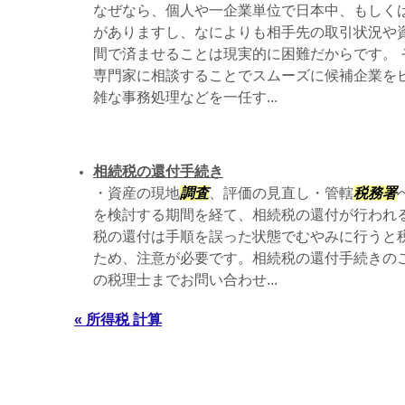
なぜなら、個人や一企業単位で日本中、もしく
がありますし、なによりも相手先の取引状況や
間で済ませることは現実的に困難だからです。 
専門家に相談することでスムーズに候補企業を
雑な事務処理などを一任す...
相続税の還付手続き
・資産の現地
調査
、評価の見直し・管轄
税務署
を検討する期間を経て、相続税の還付が行われる
税の還付は手順を誤った状態でむやみに行うと
ため、注意が必要です。相続税の還付手続きの
の税理士までお問い合わせ...
« 所得税 計算