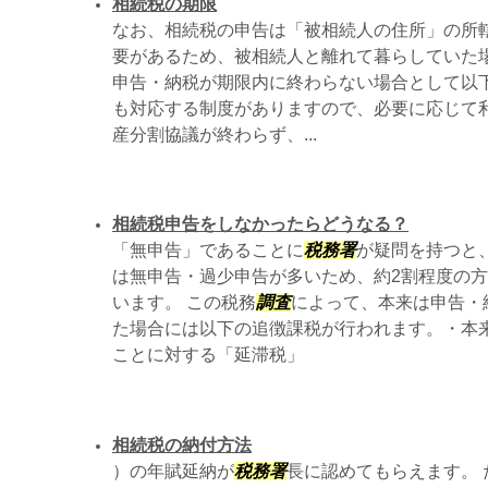
相続税の期限
なお、相続税の申告は「被相続人の住所」の所
要があるため、被相続人と離れて暮らしていた場
申告・納税が期限内に終わらない場合として以
も対応する制度がありますので、必要に応じて利
産分割協議が終わらず、...
相続税申告をしなかったらどうなる？
「無申告」であることに
税務署
が疑問を持つと
は無申告・過少申告が多いため、約2割程度の
います。 この税務
調査
によって、本来は申告・
た場合には以下の追徴課税が行われます。・本
ことに対する「延滞税」
相続税の納付方法
）の年賦延納が
税務署
長に認めてもらえます。 