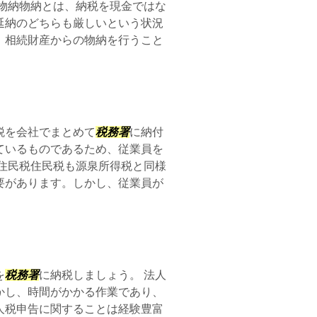
物納物納とは、納税を現金ではな
延納のどちらも厳しいという状況
、相続財産からの物納を行うこと
税を会社でまとめて
税務署
に納付
ているものであるため、従業員を
住民税住民税も源泉所得税と同様
要があります。しかし、従業員が
を
税務署
に納税しましょう。 法人
かし、時間がかかる作業であり、
人税申告に関することは経験豊富