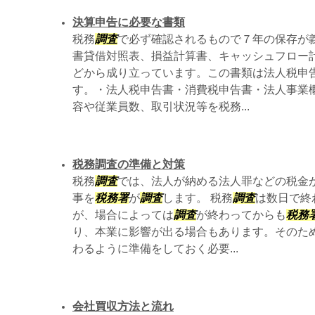
決算申告に必要な書類
税務
調査
で必ず確認されるもので７年の保存が
書貸借対照表、損益計算書、キャッシュフロー
どから成り立っています。この書類は法人税申
す。・法人税申告書・消費税申告書・法人事業
容や従業員数、取引状況等を税務...
税務調査の準備と対策
税務
調査
では、法人が納める法人罪などの税金
事を
税務署
が
調査
します。 税務
調査
は数日で終
が、場合によっては
調査
が終わってからも
税務
り、本業に影響が出る場合もあります。そのた
わるように準備をしておく必要...
会社買収方法と流れ