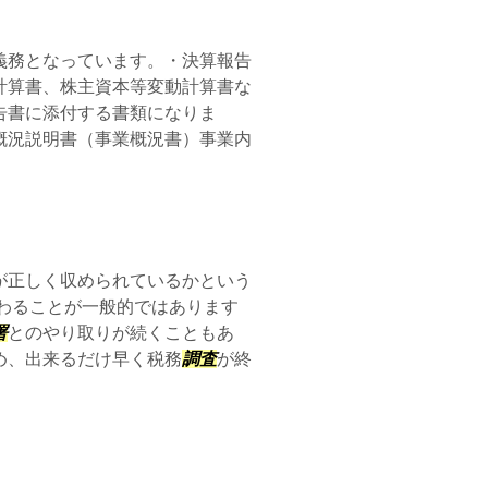
義務となっています。・決算報告
計算書、株主資本等変動計算書な
告書に添付する書類になりま
概況説明書（事業概況書）事業内
が正しく収められているかという
わることが一般的ではあります
署
とのやり取りが続くこともあ
め、出来るだけ早く税務
調査
が終