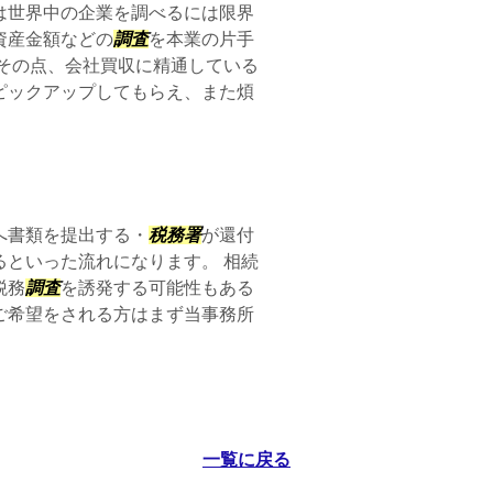
は世界中の企業を調べるには限界
資産金額などの
調査
を本業の片手
その点、会社買収に精通している
ピックアップしてもらえ、また煩
へ書類を提出する・
税務署
が還付
といった流れになります。 相続
税務
調査
を誘発する可能性もある
ご希望をされる方はまず当事務所
一覧に戻る