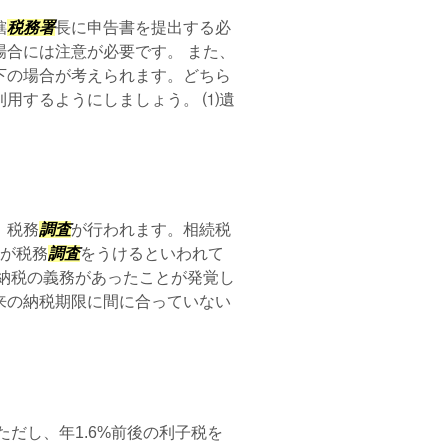
轄
税務署
長に申告書を提出する必
合には注意が必要です。 また、
下の場合が考えられます。どちら
用するようにしましょう。 ⑴遺
、税務
調査
が行われます。相続税
方が税務
調査
をうけるといわれて
納税の義務があったことが発覚し
来の納税期限に間に合っていない
ただし、年1.6%前後の利子税を