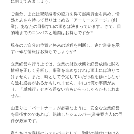
に例えてみましょう。
ご自分、または親類縁者の協力を得て起業資金を集め、情
熱と志をを持って登りはじめる「アーリーステージ」(創
業)。あなたの目指す山の頂きは決まっています。さて、目
的地までのコンパスと地図はお持ちですか?
現在のご自分の位置と将来の道程を判断し、進む道先を示
す正確な情報はお持ちでしょうか?
企業経営を行う上では、企業の財政状態と経営成績に関る
情報を正しく分析し、事業を進めなければ頂上には辿りつ
けません。また、時として予定していた行程を修正しなが
ら進む必要があるかもしれません。中には何か事情があ
り、「単独行」せざる得ない方もいらっしゃるかもしれま
せん。
山登りに「パートナー」が必要なように、安全な企業経営
を目指すのであれば、熟練したシェルパー(道先案内人)の同
伴が必須です。
私たちはお客様のシェルパーとして、激動の時代における