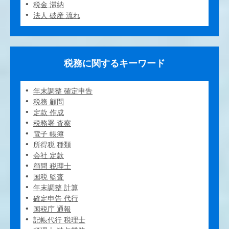
税金 滞納
法人 破産 流れ
税務に関するキーワード
年末調整 確定申告
税務 顧問
定款 作成
税務署 査察
電子 帳簿
所得税 種類
会社 定款
顧問 税理士
国税 監査
年末調整 計算
確定申告 代行
国税庁 通報
記帳代行 税理士