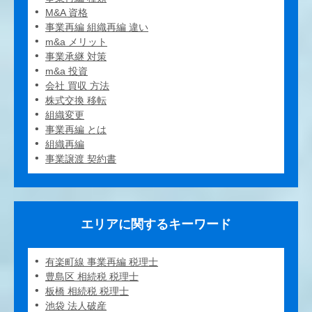
M&A 資格
事業再編 組織再編 違い
m&a メリット
事業承継 対策
m&a 投資
会社 買収 方法
株式交換 移転
組織変更
事業再編 とは
組織再編
事業譲渡 契約書
エリアに関するキーワード
有楽町線 事業再編 税理士
豊島区 相続税 税理士
板橋 相続税 税理士
池袋 法人破産