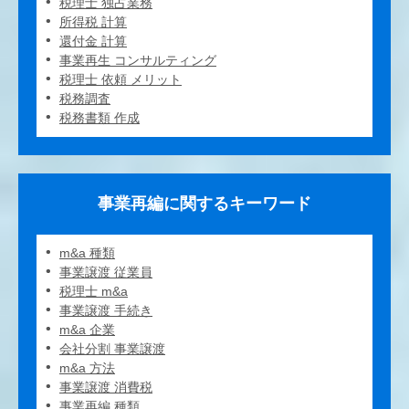
税理士 独占業務
所得税 計算
還付金 計算
事業再生 コンサルティング
税理士 依頼 メリット
税務調査
税務書類 作成
事業再編に関するキーワード
m&a 種類
事業譲渡 従業員
税理士 m&a
事業譲渡 手続き
m&a 企業
会社分割 事業譲渡
m&a 方法
事業譲渡 消費税
事業再編 種類