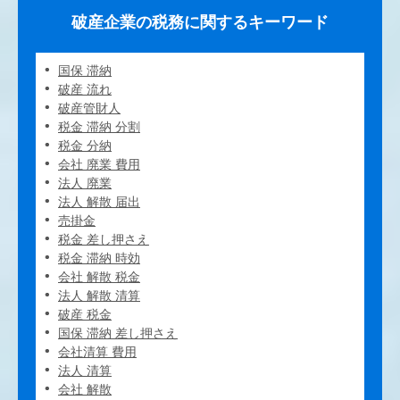
破産企業の税務に関するキーワード
国保 滞納
破産 流れ
破産管財人
税金 滞納 分割
税金 分納
会社 廃業 費用
法人 廃業
法人 解散 届出
売掛金
税金 差し押さえ
税金 滞納 時効
会社 解散 税金
法人 解散 清算
破産 税金
国保 滞納 差し押さえ
会社清算 費用
法人 清算
会社 解散