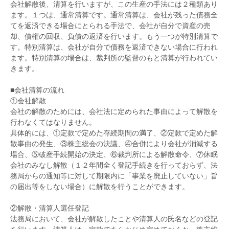
会社解散後、清算を行いますが、この生産の手法には２種類あり
ます。１つは、通常清算です。通常清算は、会社が残った債務全
てを返済できる場合にとられる手法で、会社が自分で資産の売
却、債権の回収、負債の返済を行います。もう一つが特別清算で
す。特別清算は、会社が自分で債務を返済できない場合に行われ
ます。特別清算の場合は、裁判所の監督のもと清算が行われてい
きます。
■会社清算の流れ
①会社解散
会社の解散のためには、会社法に定められた事由によって解散を
行わなくてはなりません。
具体的には、①定款で定めた存続期間の満了、②定款で定めた解
散事由の発生、③株主総会の決議、④合併により会社が消滅する
場合、⑤破産手続開始の決定、⑥裁判所による解散命令、⑦休眠
会社のみなし解散（１２年間全く登記手続きを行っておらず、法
務局からの通知等に対して期限内に「事業を廃止していない」旨
の届出等をしない場合）に解散を行うことができます。
②解散・清算人選任登記
法務局において、会社が解散したことや清算人の氏名などの登記