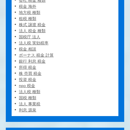
会社 税金 種類
税金 海外
地方税 種類
租税 種類
株式 譲渡 税金
法人 税金 種類
国税庁 法人
法人税 実効税率
税金 相談
ボーナス 税金 計算
銀行 利息 税金
所得 税金
株 売買 税金
投資 税金
npo 税金
法人税 種類
国税 種類
法人 事業税
利息 源泉