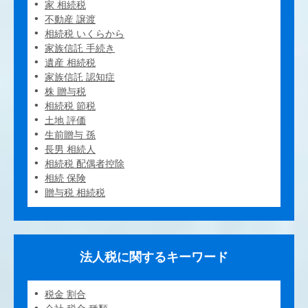
家 相続税
不動産 譲渡
相続税 いくらから
家族信託 手続き
遺産 相続税
家族信託 認知症
株 贈与税
相続税 節税
土地 評価
生前贈与 孫
長男 相続人
相続税 配偶者控除
相続 保険
贈与税 相続税
法人税に関するキーワード
税金 割合