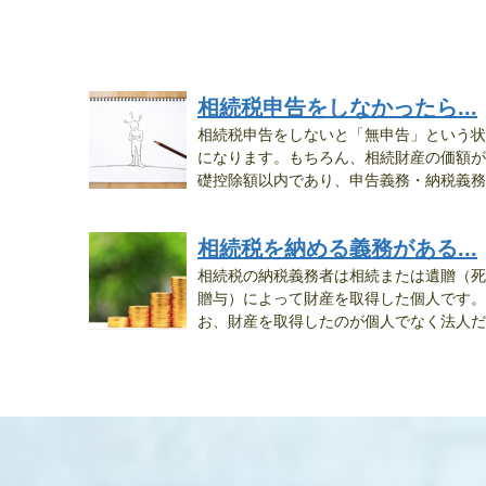
相続税申告をしなかったら...
相続税申告をしないと「無申告」という状
になります。もちろん、相続財産の価額が
礎控除額以内であり、申告義務・納税義務
が...
相続税を納める義務がある...
相続税の納税義務者は相続または遺贈（死
贈与）によって財産を取得した個人です。
お、財産を取得したのが個人でなく法人だ
っ...