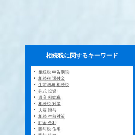
相続税に関するキーワード
相続税 申告期限
相続税 還付金
生前贈与 相続税
株式 投資
遺産 相続税
相続税 対策
夫婦 贈与
相続 生前対策
貯金 金利
贈与税 住宅