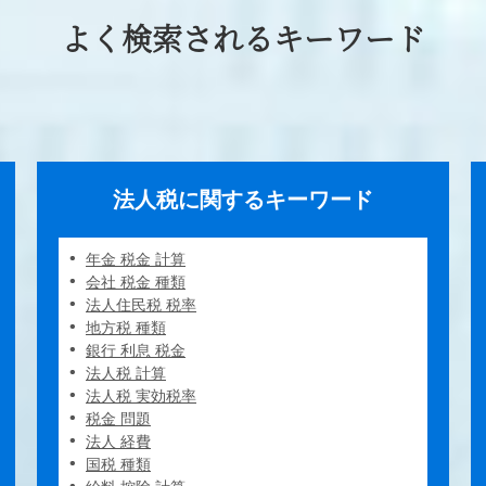
よく検索されるキーワード
法人税に関するキーワード
年金 税金 計算
会社 税金 種類
法人住民税 税率
地方税 種類
銀行 利息 税金
法人税 計算
法人税 実効税率
税金 問題
法人 経費
国税 種類