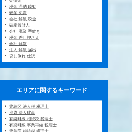
売掛金
税金 滞納 時効
破産 免責
会社 解散 税金
破産管財人
会社 廃業 手続き
税金 差し押さえ
会社 解散
法人 解散 届出
貸し倒れ 仕訳
エリアに関するキーワード
豊島区 法人税 税理士
池袋 法人破産
有楽町線 相続税 税理士
有楽町線 事業再編 税理士
豊島区 相続税 税理士