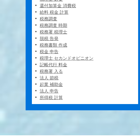
還付加算金 消費税
給料 税金 計算
税務調査
税務調査 時期
税務署 税理士
脱税 告発
税務書類 作成
税金 申告
税理士 セカンドオピニオン
記帳代行 料金
税務署 入る
法人 節税
起業 補助金
法人 申告
所得税 計算