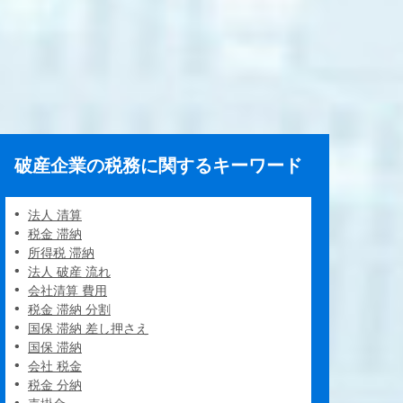
破産企業の税務に関するキーワード
法人 清算
税金 滞納
所得税 滞納
法人 破産 流れ
会社清算 費用
税金 滞納 分割
国保 滞納 差し押さえ
国保 滞納
会社 税金
税金 分納