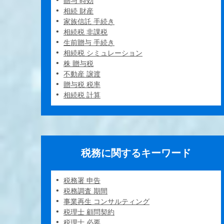
贈与 時効
相続 財産
家族信託 手続き
相続税 非課税
生前贈与 手続き
相続税 シミュレーション
株 贈与税
不動産 譲渡
贈与税 税率
相続税 計算
税務に関するキーワード
税務署 申告
税務調査 期間
事業再生 コンサルティング
税理士 顧問契約
税理士 必要