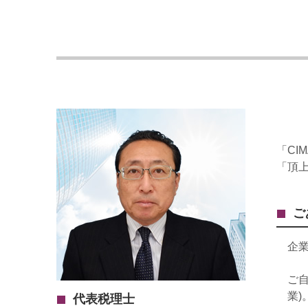
「CI
「頂
ご
企
ご
業
代表税理士