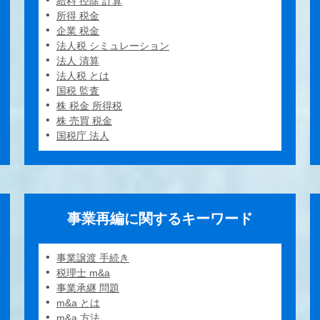
給料 控除 計算
所得 税金
企業 税金
法人税 シミュレーション
法人 清算
法人税 とは
国税 監査
株 税金 所得税
株 売買 税金
国税庁 法人
事業再編に関するキーワード
事業譲渡 手続き
税理士 m&a
事業承継 問題
m&a とは
m&a 方法