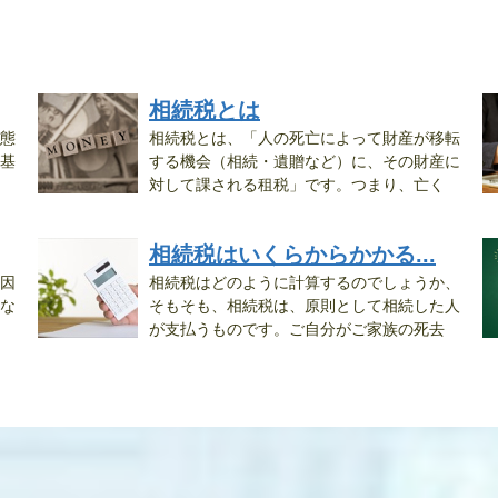
相続税とは
態
相続税とは、「人の死亡によって財産が移転
基
する機会（相続・遺贈など）に、その財産に
対して課される租税」です。つまり、亡く
な...
気.
相続税はいくらからかかる...
因
相続税はどのように計算するのでしょうか、
な
そもそも、相続税は、原則として相続した人
が支払うものです。ご自分がご家族の死去
に...
る.