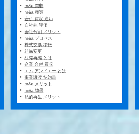
m&a 買収
m&a 種類
合併 買収 違い
自社株 評価
会社分割 メリット
m&a プロセス
株式交換 移転
組織変更
組織再編 とは
企業 合併 買収
エム アンドエー とは
事業譲渡 契約書
m&a メリット
m&a 効果
私的再生 メリット