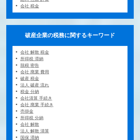
会社 税金
破産企業の税務に関するキーワード
会社 解散 税金
所得税 滞納
脱税 密告
会社 廃業 費用
破産 税金
法人 破産 流れ
税金 分納
会社清算 手続き
会社 廃業 手続き
売掛金
所得税 分納
会社 解散
法人 解散 清算
国保 滞納