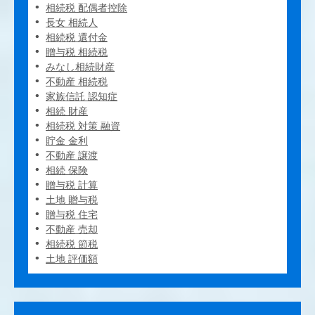
相続税 配偶者控除
長女 相続人
相続税 還付金
贈与税 相続税
みなし相続財産
不動産 相続税
家族信託 認知症
相続 財産
相続税 対策 融資
貯金 金利
不動産 譲渡
相続 保険
贈与税 計算
土地 贈与税
贈与税 住宅
不動産 売却
相続税 節税
土地 評価額