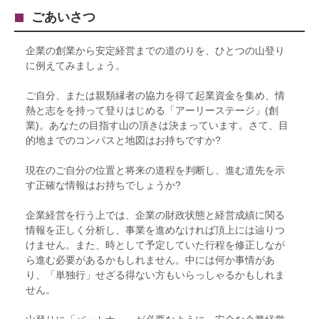
ごあいさつ
企業の創業から安定経営までの道のりを、ひとつの山登り
に例えてみましょう。
ご自分、または親類縁者の協力を得て起業資金を集め、情
熱と志をを持って登りはじめる「アーリーステージ」(創
業)。あなたの目指す山の頂きは決まっています。さて、目
的地までのコンパスと地図はお持ちですか?
現在のご自分の位置と将来の道程を判断し、進む道先を示
す正確な情報はお持ちでしょうか?
企業経営を行う上では、企業の財政状態と経営成績に関る
情報を正しく分析し、事業を進めなければ頂上には辿りつ
けません。また、時として予定していた行程を修正しなが
ら進む必要があるかもしれません。中には何か事情があ
り、「単独行」せざる得ない方もいらっしゃるかもしれま
せん。