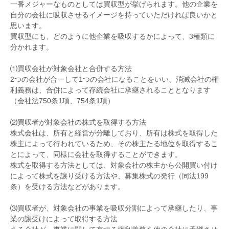
一番メジャーなものとしては買収型が挙げられます。他の企業を
自分の会社に吸収させるイメージを持っていただければ良いかと
思います。
買収型にも、どのように他企業を吸収するかによって、3種類に
分かれます。
⑴買収会社が対象会社と合併する方法
2つの会社が合一して1つの会社になることをいい、消滅会社の権
利義務は、合併によって存続会社に承継されることとなります
（会社法750条1項、754条1項）
⑵買収者が対象会社の株式を取得する方法
株式会社は、所有と経営が分離しており、所有は株式を取得した
株主によって行われているため、その株主たる地位を取得するこ
とによって、同様に会社を取得することができます。
株式を取得する方法としては、対象会社の株主から公開買い付け
によって株式を譲り受ける方法や、募集株式の発行（同法199
条）を受ける方法などがあります。
⑶買収者が、対象会社の事業を吸収分割によって承継したり、事
業の譲受けによって取得する方法