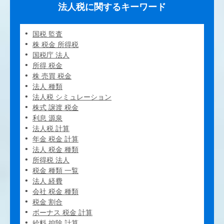
法人税に関するキーワード
国税 監査
株 税金 所得税
国税庁 法人
所得 税金
株 売買 税金
法人 種類
法人税 シミュレーション
株式 譲渡 税金
利息 源泉
法人税 計算
年金 税金 計算
法人 税金 種類
所得税 法人
税金 種類 一覧
法人 経費
会社 税金 種類
税金 割合
ボーナス 税金 計算
給料 控除 計算