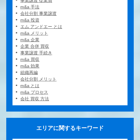
事業譲渡 従業員
m&a 手法
会社分割 事業譲渡
m&a 投資
エム アンドエー とは
m&a メリット
m&a 企業
企業 合併 買収
事業譲渡 手続き
m&a 買収
m&a 効果
組織再編
会社分割 メリット
m&a とは
m&a プロセス
会社 買収 方法
エリアに関するキーワード