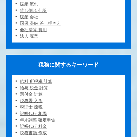
破産 流れ
貸し倒れ 仕訳
破産 会社
国保 滞納 差し押さえ
会社清算 費用
法人 廃業
税務に関するキーワード
給料 所得税 計算
給与 税金 計算
還付金 計算
税務署 入る
税理士 節税
記帳代行 相場
年末調整 確定申告
記帳代行 料金
税務書類 作成