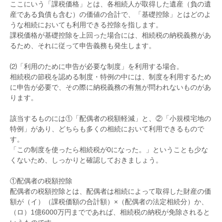
ここにいう「課税価格」とは、各相続人が取得した遺産（負の遺
産である負債も含む）の価値の合計で、「基礎控除」とはどのよ
うな相続においても利用できる控除を指します。
課税価格が基礎控除を上回った場合には、相続税の納税義務があ
るため、それに従って申告義務も発生します。
⑵「利用のために申告が必要な制度」を利用する場合。
相続税の節税を認める制度・特例の中には、制度を利用するため
に申告が必要で、その際に納税義務の有無が問われないものがあ
ります。
該当するものには①「配偶者の税額軽減」と、②「小規模宅地の
特例」があり、どちらも多くの相続において利用できるもので
す。
「この制度を使ったら相続税が0になった。」ということも少な
くないため、しっかりと確認しておきましょう。
①配偶者の税額控除
配偶者の税額控除とは、配偶者は相続によって取得した財産の価
額が（イ）（課税価額の合計額）×（配偶者の法定相続分）か、
（ロ）1億6000万円までであれば、相続税の納税が免除されると