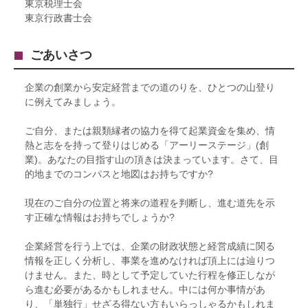
東京税理士会
東京行政書士会
ごあいさつ
企業の創業から安定経営までの道のりを、ひとつの山登り
に例えてみましょう。
ご自分、または親類縁者の協力を得て起業資金を集め、情
熱と志をを持って登りはじめる「アーリーステージ」(創
業)。あなたの目指す山の頂きは決まっています。さて、目
的地までのコンパスと地図はお持ちですか?
現在のご自分の位置と将来の道程を判断し、進む道先を示
す正確な情報はお持ちでしょうか?
企業経営を行う上では、企業の財政状態と経営成績に関る
情報を正しく分析し、事業を進めなければ頂上には辿りつ
けません。また、時として予定していた行程を修正しなが
ら進む必要があるかもしれません。中には何か事情があ
り、「単独行」せざる得ない方もいらっしゃるかもしれま