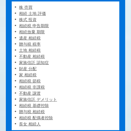
株 売買
相続 土地 評価
株式 投資
相続税 申告期限
相続放棄 期限
遺産 相続税
贈与税 税率
土地 相続税
不動産 相続税
家族信託 認知症
財産 分配
家 相続税
相続税 節税
相続税 非課税
不動産 譲渡
家族信託 デメリット
相続税 基礎控除
贈与税 相続税
相続税 配偶者控除
長女 相続人