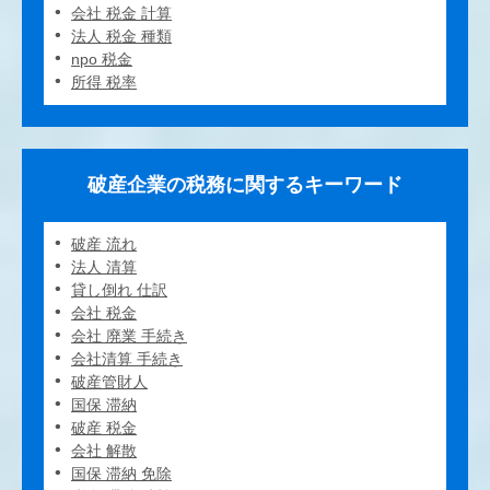
会社 税金 計算
法人 税金 種類
npo 税金
所得 税率
破産企業の税務に関するキーワード
破産 流れ
法人 清算
貸し倒れ 仕訳
会社 税金
会社 廃業 手続き
会社清算 手続き
破産管財人
国保 滞納
破産 税金
会社 解散
国保 滞納 免除