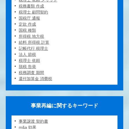
税理士 依頼 メリット
税務書類 作成
税理士 顧問契約
国税庁 通報
定款 作成
国税 種類
所得税 地方税
給料 所得税 計算
記帳代行 税理士
法人 節税
税理士 依頼
脱税 告発
税務調査 期間
還付加算金 消費税
事業再編に関するキーワード
事業譲渡 契約書
m&a 効果