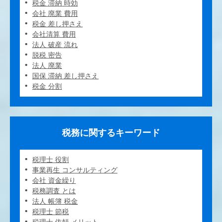
税金 滞納 時効
会社 廃業 費用
税金 差し押さえ
会社清算 費用
法人 破産 流れ
脱税 密告
法人 廃業
国保 滞納 差し押さえ
税金 分割
税務に関するキーワード
税理士 役割
事業再生 コンサルティング
会社 資金繰り
税務調査 とは
法人 帳簿 税金
税理士 節税