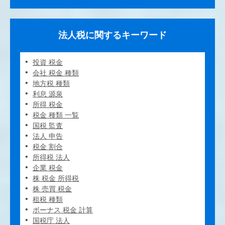
法人税に関するキーワード
投資 税金
会社 税金 種類
地方税 種類
利息 源泉
所得 税金
税金 種類 一覧
国税 監査
法人 申告
税金 割合
所得税 法人
企業 税金
株 税金 所得税
株 売買 税金
租税 種類
ボーナス 税金 計算
国税庁 法人