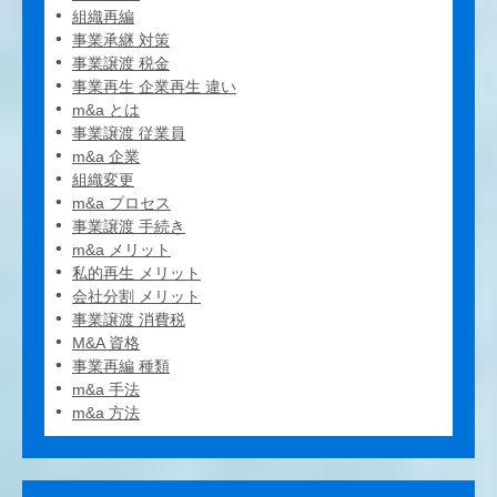
組織再編
事業承継 対策
事業譲渡 税金
事業再生 企業再生 違い
m&a とは
事業譲渡 従業員
m&a 企業
組織変更
m&a プロセス
事業譲渡 手続き
m&a メリット
私的再生 メリット
会社分割 メリット
事業譲渡 消費税
M&A 資格
事業再編 種類
m&a 手法
m&a 方法