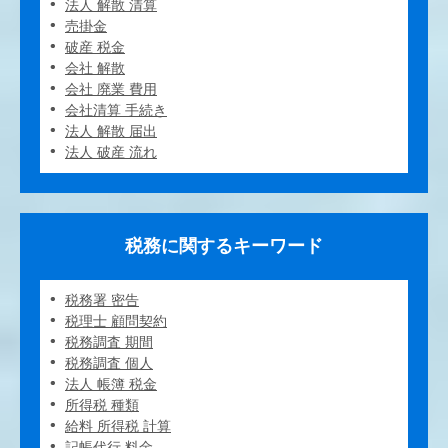
法人 解散 清算
売掛金
破産 税金
会社 解散
会社 廃業 費用
会社清算 手続き
法人 解散 届出
法人 破産 流れ
税務に関するキーワード
税務署 密告
税理士 顧問契約
税務調査 期間
税務調査 個人
法人 帳簿 税金
所得税 種類
給料 所得税 計算
記帳代行 料金