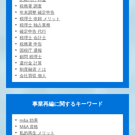
税務署 調査
年末調整 確定申告
税理士 依頼 メリット
税理士 独占業務
確定申告 代行
税理士 会計士
税務署 申告
国税庁 通報
顧問 税理士
還付金 計算
制度融資 とは
会社買収 個人
事業再編に関するキーワード
m&a 効果
M&A 資格
私的再生 メリット