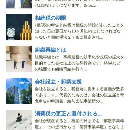
れは次のようになります。&nbs...
相続税の期限
相続税の申告と納税は相続の開始があったことを
知った日の翌日から10ヶ月以内にしなければな
らないと相続税法２７条に規定され...
組織再編とは
組織再編とは、事業運営の効率化や規模の拡大を
目的とした会社法上の法律行為です。M&Aなど
の場面でも組織再編を行う...
会社設立・起業支援
会社を設立すると、税務署に提出する書類が数多
くあります。代表的なものは、会社の設立届と青
色申告の申請書、給与支払事業所の...
消費税の更正と還付される...
会社が破産すると、破産の日までを「解散事業年
度」、その翌日からは「清算事業年度」となりま