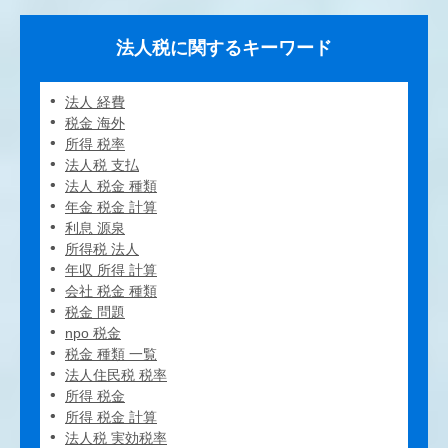
法人税に関するキーワード
法人 経費
税金 海外
所得 税率
法人税 支払
法人 税金 種類
年金 税金 計算
利息 源泉
所得税 法人
年収 所得 計算
会社 税金 種類
税金 問題
npo 税金
税金 種類 一覧
法人住民税 税率
所得 税金
所得 税金 計算
法人税 実効税率