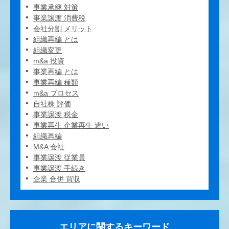
事業承継 対策
事業譲渡 消費税
会社分割 メリット
組織再編 とは
組織変更
m&a 投資
事業再編 とは
事業再編 種類
m&a プロセス
自社株 評価
事業譲渡 税金
事業再生 企業再生 違い
組織再編
M&A 会社
事業譲渡 従業員
事業譲渡 手続き
企業 合併 買収
エリアに関するキーワード