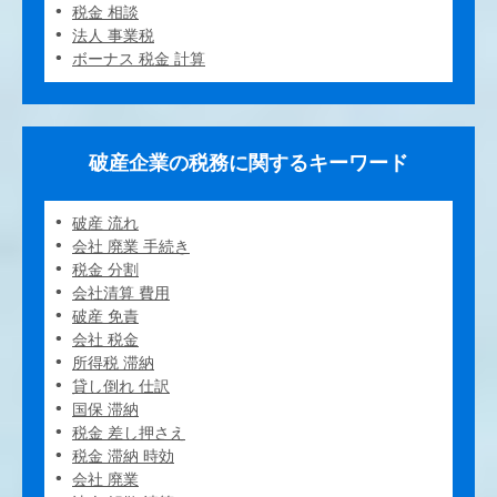
税金 相談
法人 事業税
ボーナス 税金 計算
破産企業の税務に関するキーワード
破産 流れ
会社 廃業 手続き
税金 分割
会社清算 費用
破産 免責
会社 税金
所得税 滞納
貸し倒れ 仕訳
国保 滞納
税金 差し押さえ
税金 滞納 時効
会社 廃業