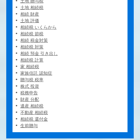
土地 贈与税
土地 相続税
相続 財産
土地 評価
相続税 いくらから
相続税 節税
相続 税金対策
相続税 対策
相続 預金 引き出し
相続税 計算
家 相続税
家族信託 認知症
贈与税 税率
株式 投資
税務申告
財産 分配
遺産 相続税
不動産 相続税
相続税 還付金
生前贈与