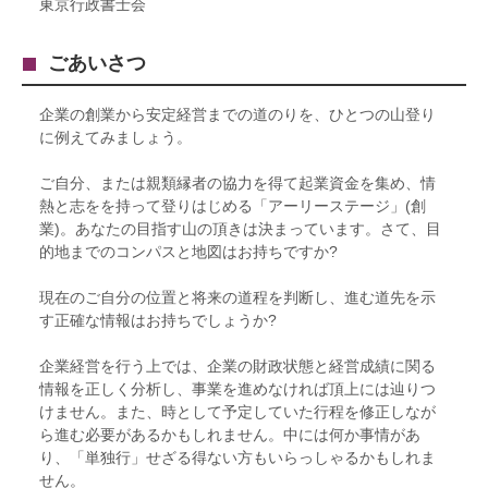
東京行政書士会
ごあいさつ
企業の創業から安定経営までの道のりを、ひとつの山登り
に例えてみましょう。
ご自分、または親類縁者の協力を得て起業資金を集め、情
熱と志をを持って登りはじめる「アーリーステージ」(創
業)。あなたの目指す山の頂きは決まっています。さて、目
的地までのコンパスと地図はお持ちですか?
現在のご自分の位置と将来の道程を判断し、進む道先を示
す正確な情報はお持ちでしょうか?
企業経営を行う上では、企業の財政状態と経営成績に関る
情報を正しく分析し、事業を進めなければ頂上には辿りつ
けません。また、時として予定していた行程を修正しなが
ら進む必要があるかもしれません。中には何か事情があ
り、「単独行」せざる得ない方もいらっしゃるかもしれま
せん。