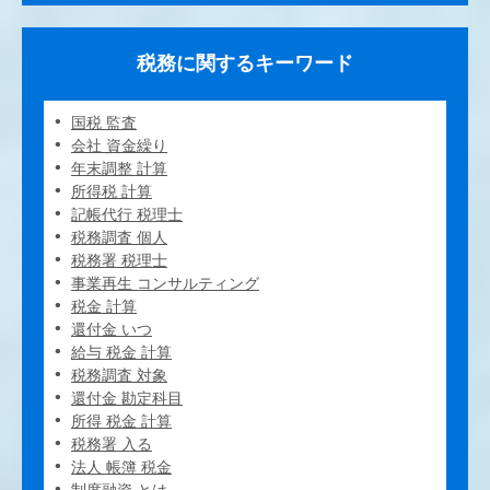
税務に関するキーワード
国税 監査
会社 資金繰り
年末調整 計算
所得税 計算
記帳代行 税理士
税務調査 個人
税務署 税理士
事業再生 コンサルティング
税金 計算
還付金 いつ
給与 税金 計算
税務調査 対象
還付金 勘定科目
所得 税金 計算
税務署 入る
法人 帳簿 税金