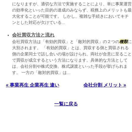
になりますが、適切な方法で実施することにより、単に事業運営
の効率化といった目的の達成のみならず、税務上のメリットも最
大化することが可能です。 しかし、複雑な手続きにおいてキチ
ンとした対応が欠けている...
会社買収方法と流れ
会社買収方法は「有効的買収」と「敵対的買収」の２つの
種類
に
大別されます。 「有効的買収」とは、買収する側と買収される
側の企業同士で話し合いの場が設けられ、両社が合意に至ること
で買収が成立するという方法になります。具体的な方法として
は、会社分割や株式交換、株式譲渡といった手段が挙げられま
す。 一方の「敵対的買収」は...
« 事業再生 企業再生 違い
会社分割 メリット »
一覧に戻る