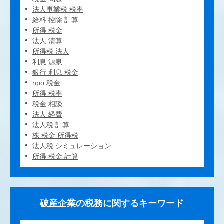
法人事業税 税率
給料 控除 計算
所得 税金
法人 清算
所得税 法人
利息 源泉
銀行 利息 税金
npo 税金
所得 税率
税金 相談
法人 経費
法人税 計算
株 税金 所得税
法人税 シミュレーション
所得 税金 計算
破産企業の税務に関するキーワード