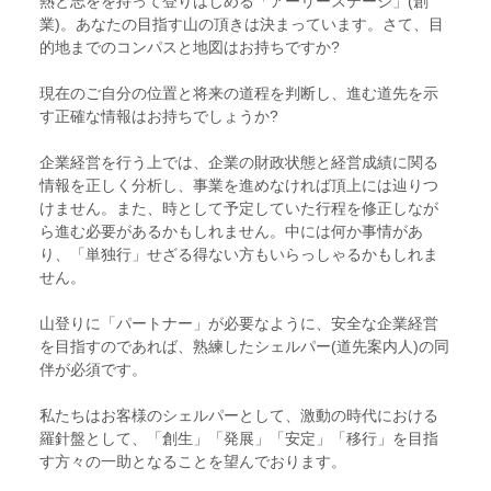
熱と志をを持って登りはじめる「アーリーステージ」(創
業)。あなたの目指す山の頂きは決まっています。さて、目
的地までのコンパスと地図はお持ちですか?
現在のご自分の位置と将来の道程を判断し、進む道先を示
す正確な情報はお持ちでしょうか?
企業経営を行う上では、企業の財政状態と経営成績に関る
情報を正しく分析し、事業を進めなければ頂上には辿りつ
けません。また、時として予定していた行程を修正しなが
ら進む必要があるかもしれません。中には何か事情があ
り、「単独行」せざる得ない方もいらっしゃるかもしれま
せん。
山登りに「パートナー」が必要なように、安全な企業経営
を目指すのであれば、熟練したシェルパー(道先案内人)の同
伴が必須です。
私たちはお客様のシェルパーとして、激動の時代における
羅針盤として、「創生」「発展」「安定」「移行」を目指
す方々の一助となることを望んでおります。