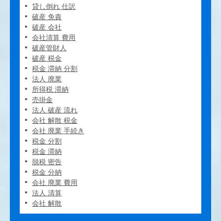
貸し倒れ 仕訳
破産 免責
破産 会社
会社清算 費用
破産管財人
破産 税金
税金 滞納 分割
法人 廃業
所得税 滞納
売掛金
法人 破産 流れ
会社 解散 税金
会社 廃業 手続き
税金 分割
税金 滞納
脱税 密告
税金 分納
会社 廃業 費用
法人 清算
会社 解散