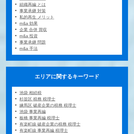
組織再編 とは
事業承継 対策
私的再生 メリット
m&a 効果
企業 合併 買収
m&a 投資
事業承継 問題
m&a 手法
エリアに関するキーワード
池袋 相続税
杉並区 税務 税理士
練馬区 破産企業の税務 税理士
池袋 事業再編
板橋 事業再編 税理士
有楽町線 破産企業の税務 税理士
有楽町線 事業再編 税理士