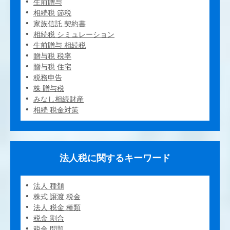
生前贈与
相続税 節税
家族信託 契約書
相続税 シミュレーション
生前贈与 相続税
贈与税 税率
贈与税 住宅
税務申告
株 贈与税
みなし相続財産
相続 税金対策
法人税に関するキーワード
法人 種類
株式 譲渡 税金
法人 税金 種類
税金 割合
税金 問題