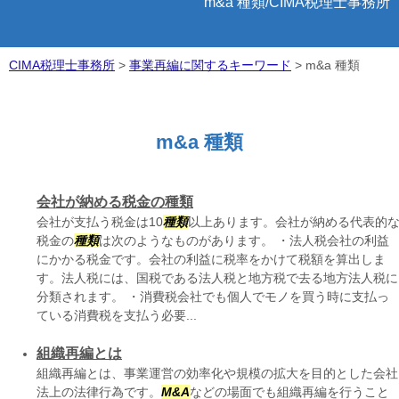
m&a 種類/CIMA税理士事務所
CIMA税理士事務所
>
事業再編に関するキーワード
>
m&a 種類
m&a 種類
会社が納める税金の種類
会社が支払う税金は10
種類
以上あります。会社が納める代表的
税金の
種類
は次のようなものがあります。 ・法人税会社の利益
にかかる税金です。会社の利益に税率をかけて税額を算出しま
す。法人税には、国税である法人税と地方税で去る地方法人税に
分類されます。 ・消費税会社でも個人でモノを買う時に支払っ
ている消費税を支払う必要...
組織再編とは
組織再編とは、事業運営の効率化や規模の拡大を目的とした会社
法上の法律行為です。
M&A
などの場面でも組織再編を行うこと