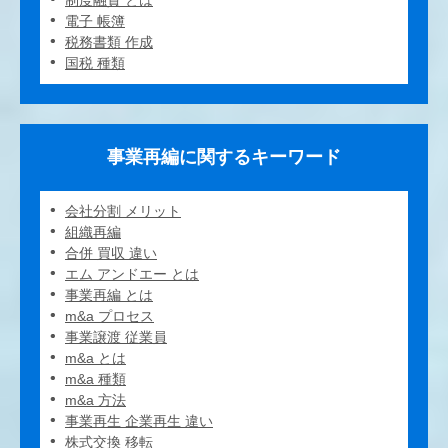
制度融資 とは
電子 帳簿
税務書類 作成
国税 種類
事業再編に関するキーワード
会社分割 メリット
組織再編
合併 買収 違い
エム アンドエー とは
事業再編 とは
m&a プロセス
事業譲渡 従業員
m&a とは
m&a 種類
m&a 方法
事業再生 企業再生 違い
株式交換 移転