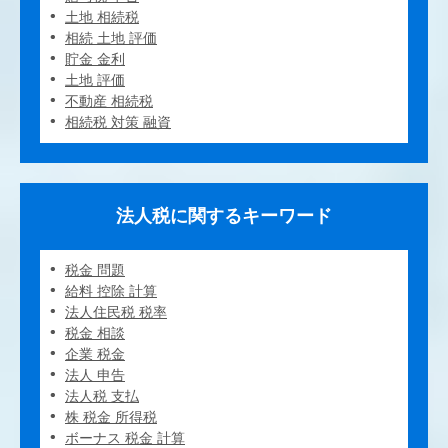
土地 相続税
相続 土地 評価
貯金 金利
土地 評価
不動産 相続税
相続税 対策 融資
法人税に関するキーワード
税金 問題
給料 控除 計算
法人住民税 税率
税金 相談
企業 税金
法人 申告
法人税 支払
株 税金 所得税
ボーナス 税金 計算