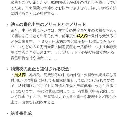
節税もございましたが、現在国税庁が税制の見直しを検討してい
るため、生命保険での節税はお勧めできません。詳しい節税方法
に関することは経験豊富な...
法人の青色申告のメリットとデメリット
また、中小企業においては、前年度の黒字を翌年の欠損金をもっ
て相殺することも出来るため、前年度の
法人税
の還付も受けるこ
とが出来ます。 ・３０万円未満の固定資産を一括償却できるパ
ソコンなどの３０万円未満の固定資産を一括償却、つまり全額費
用にすることが出来ます。 〇デメリット・必要な帳簿が増える
青色申告を行う場合には、...
消費税の更正と還付される税金
・
法人税
、地方税、消費税等の中間納付額・欠損金の繰り戻し還
付 預かり消費税に関しても租税債権として振り分けられますの
で、納付期限に応じて財団債権と優先的破産債権に分けられるこ
とになります。 特に消費税に関しては、清算期間中も変動して
いく税金ですので、破産管財人である弁護士や税理士と相談した
上で、確実な行動をするこ...
決算書作成