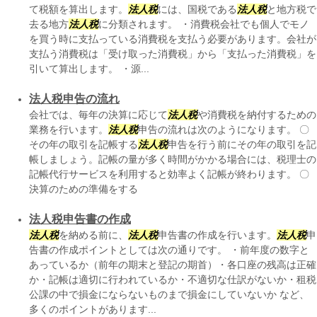
て税額を算出します。
法人税
には、国税である
法人税
と地方税で
去る地方
法人税
に分類されます。 ・消費税会社でも個人でモノ
を買う時に支払っている消費税を支払う必要があります。会社が
支払う消費税は「受け取った消費税」から「支払った消費税」を
引いて算出します。 ・源...
法人税申告の流れ
会社では、毎年の決算に応じて
法人税
や消費税を納付するための
業務を行います。
法人税
申告の流れは次のようになります。 〇
その年の取引を記帳する
法人税
申告を行う前にその年の取引を記
帳しましょう。記帳の量が多く時間がかかる場合には、税理士の
記帳代行サービスを利用すると効率よく記帳が終わります。 〇
決算のための準備をする
法人税申告書の作成
法人税
を納める前に、
法人税
申告書の作成を行います。
法人税
申
告書の作成ポイントとしては次の通りです。 ・前年度の数字と
あっているか（前年の期末と登記の期首）・各口座の残高は正確
か・記帳は適切に行われているか・不適切な仕訳がないか・租税
公課の中で損金にならないものまで損金にしていないか など、
多くのポイントがあります...