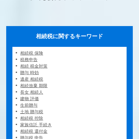
相続税に関するキーワード
相続税 保険
税務申告
相続 税金対策
贈与 時効
遺産 相続税
相続放棄 期限
長女 相続人
建物 評価
生前贈与
土地 贈与税
相続税 控除
家族信託 手続き
相続税 還付金
贈与税 申告