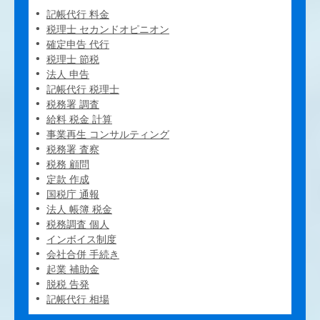
記帳代行 料金
税理士 セカンドオピニオン
確定申告 代行
税理士 節税
法人 申告
記帳代行 税理士
税務署 調査
給料 税金 計算
事業再生 コンサルティング
税務署 査察
税務 顧問
定款 作成
国税庁 通報
法人 帳簿 税金
税務調査 個人
インボイス制度
会社合併 手続き
起業 補助金
脱税 告発
記帳代行 相場