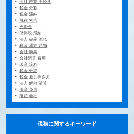
会社 廃業 手続き
税金 分割
税金 滞納
脱税 密告
売掛金
所得税 滞納
法人 破産 流れ
税金 滞納 時効
会社 廃業
会社清算 費用
破産 流れ
税金 分納
税金 差し押さえ
法人 解散 清算
破産 免責
破産 会社
税務に関するキーワード