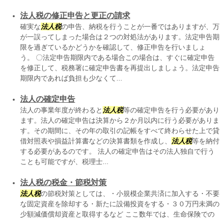
法人税の修正申告と更正の請求
確実な
法人税
の申告、納税を行うことが一番ではありますが、万
が一誤ってしまった場合は２つの対処法があります。法定申告期
限を過ぎているかどうかを確認して、修正申告を行いましょ
う。 〇法定申告期限内である場合この場合は、すぐに確定申告
を修正して、税務署に確定申告書を再提出しましょう。法定申告
期限内であれば負担も少なくて...
法人の確定申告
法人の事業年度が終わると
法人税
等の確定申告を行う必要があり
ます。法人の確定申告は決算から２か月以内に行う必要がありま
す。その期間に、その年の取引の記帳をすべて終わらせた上で貸
借対照表や損益計算書などの決算書類を作成し、
法人税
等を納付
する必要があるのです。 法人の確定申告はその法人独自で行う
ことも可能ですが、税理士...
法人税の税金・節税対策
法人税
の節税対策としては、・小規模企業共済に加入する・不要
な固定資産を除却する・新たに設備投資をする・３０万円未満の
少額減価償却資産と取得するなど ここ数年では、生命保険での