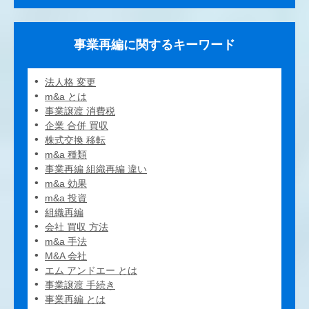
事業再編に関するキーワード
法人格 変更
m&a とは
事業譲渡 消費税
企業 合併 買収
株式交換 移転
m&a 種類
事業再編 組織再編 違い
m&a 効果
m&a 投資
組織再編
会社 買収 方法
m&a 手法
M&A 会社
エム アンドエー とは
事業譲渡 手続き
事業再編 とは