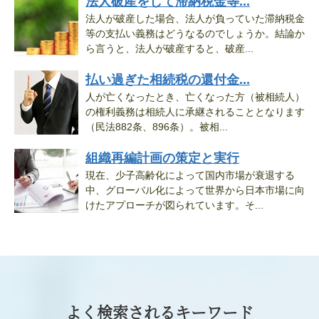
法人破産をして滞納税金等...
法人が破産した場合、法人が負っていた滞納税金
等の支払い義務はどうなるのでしょうか。結論か
ら言うと、法人が破産すると、破産...
払い過ぎた相続税の還付金...
人が亡くなったとき、亡くなった方（被相続人）
の権利義務は相続人に承継されることとなります
（民法882条、896条）。被相...
組織再編計画の策定と実行
現在、少子高齢化によって国内市場が衰退する
中、グローバル化によって世界から日本市場に向
けたアプローチが図られています。そ...
よく検索されるキーワード