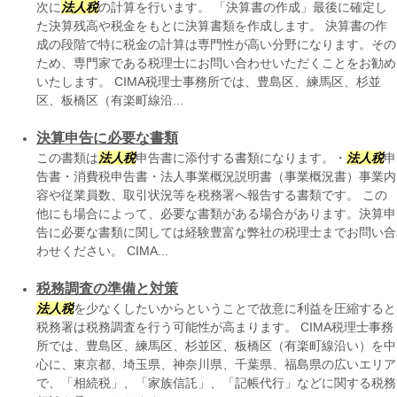
次に
法人税
の計算を行います。 「決算書の作成」最後に確定し
た決算残高や税金をもとに決算書類を作成します。 決算書の作
成の段階で特に税金の計算は専門性が高い分野になります。その
ため、専門家である税理士にお問い合わせいただくことをお勧め
いたします。 CIMA税理士事務所では、豊島区、練馬区、杉並
区、板橋区（有楽町線沿...
決算申告に必要な書類
この書類は
法人税
申告書に添付する書類になります。・
法人税
申
告書・消費税申告書・法人事業概況説明書（事業概況書）事業内
容や従業員数、取引状況等を税務署へ報告する書類です。 この
他にも場合によって、必要な書類がある場合があります。決算申
告に必要な書類に関しては経験豊富な弊社の税理士までお問い合
わせください。 CIMA...
税務調査の準備と対策
法人税
を少なくしたいからということで故意に利益を圧縮すると
税務署は税務調査を行う可能性が高まります。 CIMA税理士事務
所では、豊島区、練馬区、杉並区、板橋区（有楽町線沿い）を中
心に、東京都、埼玉県、神奈川県、千葉県、福島県の広いエリア
で、「相続税」、「家族信託」、「記帳代行」などに関する税務