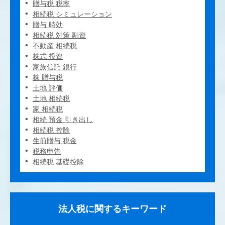
贈与税 税率
相続税 シミュレーション
贈与 時効
相続税 対策 融資
不動産 相続税
株式 投資
家族信託 銀行
株 贈与税
土地 評価
土地 相続税
家 相続税
相続 預金 引き出し
相続税 控除
生前贈与 税金
税務申告
相続税 基礎控除
法人税に関するキーワード