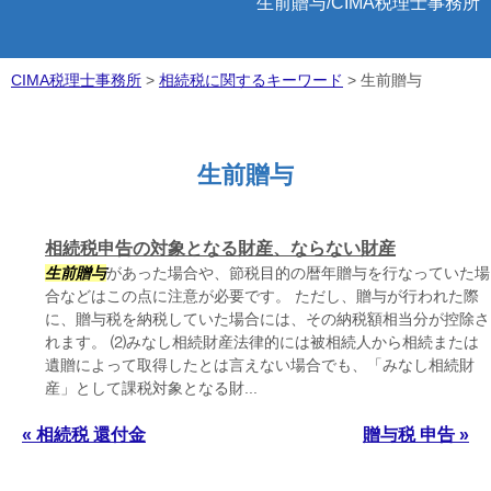
生前贈与/CIMA税理士事務所
CIMA税理士事務所
>
相続税に関するキーワード
>
生前贈与
生前贈与
相続税申告の対象となる財産、ならない財産
生前贈与
があった場合や、節税目的の暦年贈与を行なっていた場
合などはこの点に注意が必要です。 ただし、贈与が行われた際
に、贈与税を納税していた場合には、その納税額相当分が控除さ
れます。 ⑵みなし相続財産法律的には被相続人から相続または
遺贈によって取得したとは言えない場合でも、「みなし相続財
産」として課税対象となる財...
« 相続税 還付金
贈与税 申告 »