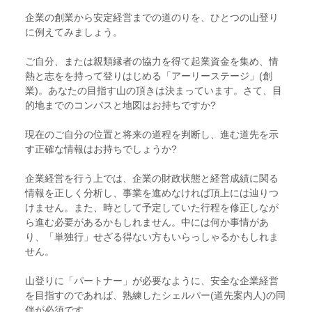
企業の創業から安定経営までの道のりを、ひとつの山登り
に例えてみましょう。
ご自分、または親類縁者の協力を得て起業資金を集め、情
熱と志をを持って登りはじめる「アーリーステージ」(創
業)。あなたの目指す山の頂きは決まっています。さて、目
的地までのコンパスと地図はお持ちですか?
現在のご自分の位置と将来の道程を判断し、進む道先を示
す正確な情報はお持ちでしょうか?
企業経営を行う上では、企業の財政状態と経営成績に関る
情報を正しく分析し、事業を進めなければ頂上には辿りつ
けません。また、時として予定していた行程を修正しなが
ら進む必要があるかもしれません。中には何か事情があ
り、「単独行」せざる得ない方もいらっしゃるかもしれま
せん。
山登りに「パートナー」が必要なように、安全な企業経営
を目指すのであれば、熟練したシェルパー(道先案内人)の同
伴が必須です。