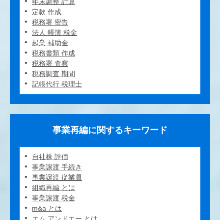
年末調整 計算
定款 作成
税務署 密告
法人 帳簿 税金
起業 補助金
税務書類 作成
税務署 査察
税務調査 期間
記帳代行 税理士
事業再編に関するキーワード
自社株 評価
事業譲渡 手続き
事業譲渡 従業員
組織再編 とは
事業譲渡 税金
m&a とは
エム アンドエー とは