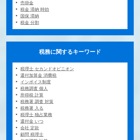
売掛金
税金 滞納 時効
国保 滞納
税金 分割
税務に関するキーワード
税理士 セカンドオピニオン
還付加算金 消費税
インボイス制度
税務調査 個人
所得税 計算
税務署 調査 対策
税務署 入る
税理士 独占業務
還付金 いつ
会社 定款
顧問 税理士