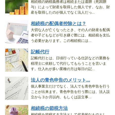
相続税の納税義務者は相続または遺贈（死因贈
与）によって財産を取得した個人です。なお、財
産を取得したのが個人でなく法人だっ...
相続税の配偶者控除とは？
大切な人が亡くなったとき、その人の財産を配偶
者や子どもなどが引き継ぐ際には、相続税を支払
う必要があります。この相続税には...
記帳代行
記帳代行とは、日頃行っている仕訳などの業務を
税理士に依頼して代行してもらうことを言いま
す。仕入れが多い業種の方は毎日の記...
法人の青色申告のメリット...
個人事業主だけでなく、法人でも青色申告を行う
ことが出来ます。青色申告を行う際には、法人設
立から３か月以内、もしくは設立事...
相続税の節税方法
相続税を節税する方法として代表的なものとし