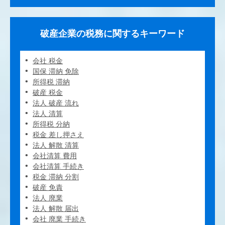
破産企業の税務に関するキーワード
会社 税金
国保 滞納 免除
所得税 滞納
破産 税金
法人 破産 流れ
法人 清算
所得税 分納
税金 差し押さえ
法人 解散 清算
会社清算 費用
会社清算 手続き
税金 滞納 分割
破産 免責
法人 廃業
法人 解散 届出
会社 廃業 手続き