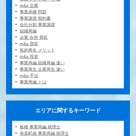
m&a 企業
事業承継 問題
事業譲渡 契約書
会社分割 事業譲渡
組織再編
企業 合併 買収
m&a 買収
私的再生 メリット
m&a 投資
事業再編 組織再編 違い
事業再生 企業再生 違い
m&a 手法
事業再編 とは
エリアに関するキーワード
板橋 事業再編 税理士
有楽町線 事業再編 税理士