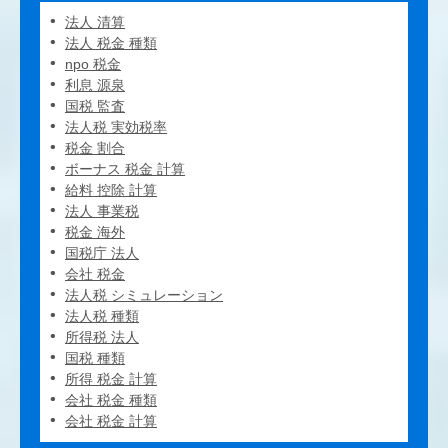
法人 清算
法人 税金 種類
npo 税金
利息 源泉
国税 監査
法人税 実効税率
税金 割合
ボーナス 税金 計算
給料 控除 計算
法人 事業税
税金 海外
国税庁 法人
会社 税金
法人税 シミュレーション
法人税 種類
所得税 法人
国税 種類
所得 税金 計算
会社 税金 種類
会社 税金 計算