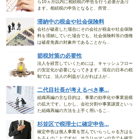
ら10ヵ月以内に相続税の申告を行う必要があり
ます。相続税の申告となると、所管...
滞納中の税金や社会保険料
会社が破産した場合にその会社が税金や社会保険
料を滞納していた場合でも、社会保険料等の債権
は破産免責の対象外であることから...
節税対策の必要性
法人を経営していくためには、キャッシュフロー
の安定化が必要になってきます。現在の日本の税
制では、法人の利益が上がれば上が...
二代目社長が考えるべき事...
組織再編の主な目的は、事業の効率化や事業規模
の拡大です。しかし、会社分割や事業譲渡といっ
た組織再編の方法を上手く用いるこ...
杉並区で税理士に確定申告...
確定申告は個人事業を営んでいらっしゃる方はも
ちろんのことですが、サラリーマンの方でも確定