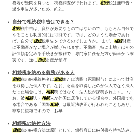
務署が疑問を持つと、税務調査が行われます。
相続
税は無申告・
過少申告が多いため、約2...
自分で相続税申告はできる？
相続
税申告は、資格が必要なものではないので、もちろん自分で
やることも制度的には可能です。では、どのような場合であれ
ば、自分で
相続
税申告をできるのでしょうか。 まず、
相続
財産
に不動産がない場合が挙げられます。不動産（特に土地）はその
評価額を定める手続きが複雑で、専門家に任せた方が簡単かつ確
実です。逆に
相続
財産が預貯...
相続税を納める義務がある人
相続
税の納税義務者は
相続
または遺贈（死因贈与）によって財産
を取得した個人です。なお、財産を取得したのが個人でなく法人
だった場合には、
相続
税ではなく、法人税が課税されます。 な
お、被
相続
人・
相続
人が外国に居住している場合や、外国籍であ
る場合である「国際
相続
」は最近法改正が行われたこともあり、
非常に複雑ですので、お早...
相続税の納付方法
相続
税の納税方法は原則として、銀行窓口に納付書を持ち込み、