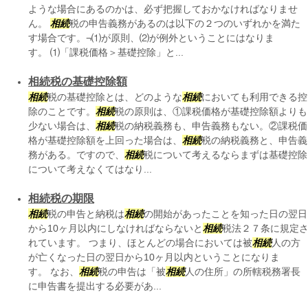
ような場合にあるのかは、必ず把握しておかなければなりませ
ん。
相続
税の申告義務があるのは以下の２つのいずれかを満た
す場合です。¬⑴が原則、⑵が例外ということにはなりま
す。 ⑴「課税価格＞基礎控除」と...
相続税の基礎控除額
相続
税の基礎控除とは、どのような
相続
においても利用できる控
除のことです。
相続
税の原則は、①課税価格が基礎控除額よりも
少ない場合は、
相続
税の納税義務も、申告義務もない。②課税価
格が基礎控除額を上回った場合は、
相続
税の納税義務と、申告義
務がある。ですので、
相続
税について考えるならまずは基礎控除
について考えなくてはなり...
相続税の期限
相続
税の申告と納税は
相続
の開始があったことを知った日の翌日
から10ヶ月以内にしなければならないと
相続
税法２７条に規定
れています。 つまり、ほとんどの場合においては被
相続
人の方
が亡くなった日の翌日から10ヶ月以内ということになりま
す。 なお、
相続
税の申告は「被
相続
人の住所」の所轄税務署長
に申告書を提出する必要があ...