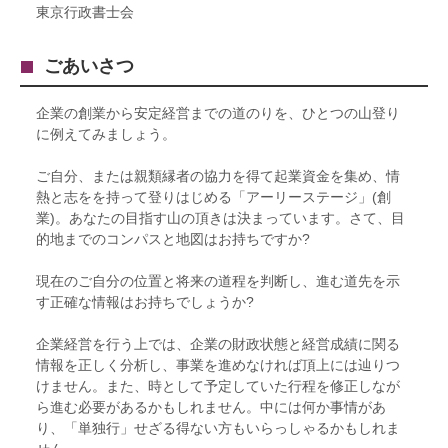
東京行政書士会
ごあいさつ
企業の創業から安定経営までの道のりを、ひとつの山登り
に例えてみましょう。
ご自分、または親類縁者の協力を得て起業資金を集め、情
熱と志をを持って登りはじめる「アーリーステージ」(創
業)。あなたの目指す山の頂きは決まっています。さて、目
的地までのコンパスと地図はお持ちですか?
現在のご自分の位置と将来の道程を判断し、進む道先を示
す正確な情報はお持ちでしょうか?
企業経営を行う上では、企業の財政状態と経営成績に関る
情報を正しく分析し、事業を進めなければ頂上には辿りつ
けません。また、時として予定していた行程を修正しなが
ら進む必要があるかもしれません。中には何か事情があ
り、「単独行」せざる得ない方もいらっしゃるかもしれま