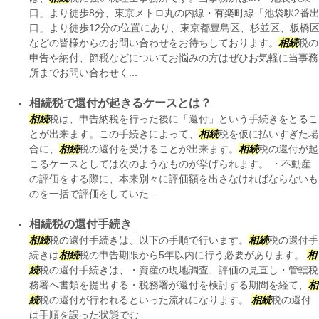
口」より徒歩8分、東京メトロ丸の内線・有楽町線「池袋駅2番
口」より徒歩12分の位置にあり、東京都豊島区、杉並区、板橋
などの皆様からのお問い合わせをお待ちしております。
相続
税の
申告や納付、節税などについてお悩みの方はぜひお気軽に当事務
所までお問い合わせく...
相続税で還付が起きるケースとは？
相続
税は、申告納税を行った後に「還付」という手続きをとるこ
とが出来ます。この手続きによって、
相続
税を仮に払いすぎた場
合に、
相続
税の還付を受けることが出来ます。
相続
税の還付が起
こるケースとしては次のようなものが挙げられます。 ・不動産
の評価をする際に、本来別々に評価額を出さなければならないも
のを一括で評価をしていた...
相続税の還付手続き
相続
税の還付手続きは、以下の手順で行います。
相続
税の還付手
続きは
相続
税の申告期限から5年以内に行う必要があります。
相
続
税の還付手続きは、・資産の現地調査、評価の見直し・管轄税
務署へ書類を提出する・税務署が還付を検討する期間を経て、
相
続
税の還付が行われるといった流れになります。
相続
税の還付
は手順を誤った状態でむ...