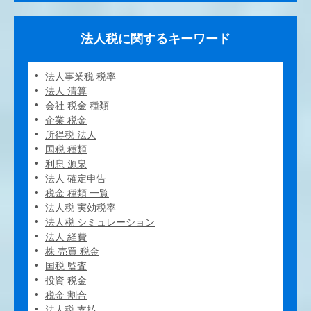
法人税に関するキーワード
法人事業税 税率
法人 清算
会社 税金 種類
企業 税金
所得税 法人
国税 種類
利息 源泉
法人 確定申告
税金 種類 一覧
法人税 実効税率
法人税 シミュレーション
法人 経費
株 売買 税金
国税 監査
投資 税金
税金 割合
法人税 支払