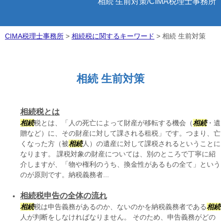
相続 生前対策/CIMA税理士事務所
CIMA税理士事務所
>
相続税に関するキーワード
>
相続 生前対策
相続 生前対策
相続税とは
相続
税とは、「人の死亡によって財産が移転する機会（
相続
・遺
贈など）に、その財産に対して課される租税」です。つまり、亡
くなった方（被
相続
人）の遺産に対して課税されるということに
なります。 課税対象の財産については、別のところで丁寧に紹
介しますが、「物や権利のうち、換金性があるもの全て」という
のが原則です。納税義務者...
相続税申告の全体の流れ
相続
税は申告義務があるのか、ないのかを納税義務者である
相続
人が判断をしなければなりません。 そのため、申告義務がどの