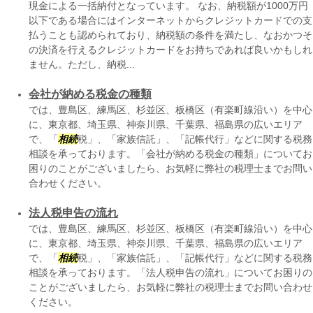
現金による一括納付となっています。 なお、納税額が1000万円
以下である場合にはインターネットからクレジットカードでの支
払うことも認められており、納税額の条件を満たし、なおかつそ
の決済を行えるクレジットカードをお持ちであれば良いかもしれ
ません。ただし、納税...
会社が納める税金の種類
では、豊島区、練馬区、杉並区、板橋区（有楽町線沿い）を中心
に、東京都、埼玉県、神奈川県、千葉県、福島県の広いエリア
で、「
相続
税」、「家族信託」、「記帳代行」などに関する税務
相談を承っております。「会社が納める税金の種類」についてお
困りのことがございましたら、お気軽に弊社の税理士までお問い
合わせください。
法人税申告の流れ
では、豊島区、練馬区、杉並区、板橋区（有楽町線沿い）を中心
に、東京都、埼玉県、神奈川県、千葉県、福島県の広いエリア
で、「
相続
税」、「家族信託」、「記帳代行」などに関する税務
相談を承っております。「法人税申告の流れ」についてお困りの
ことがございましたら、お気軽に弊社の税理士までお問い合わせ
ください。