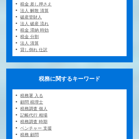
税金 差し押さえ
法人 解散 清算
破産管財人
法人 破産 流れ
税金 滞納 時効
税金 分割
法人 清算
貸し倒れ 仕訳
税務に関するキーワード
税務署 入る
顧問 税理士
税務調査 個人
記帳代行 相場
税務調査 時期
ベンチャー 支援
税務 顧問