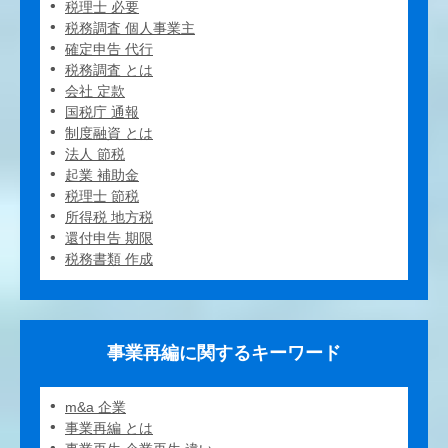
税理士 必要
税務調査 個人事業主
確定申告 代行
税務調査 とは
会社 定款
国税庁 通報
制度融資 とは
法人 節税
起業 補助金
税理士 節税
所得税 地方税
還付申告 期限
税務書類 作成
事業再編に関するキーワード
m&a 企業
事業再編 とは