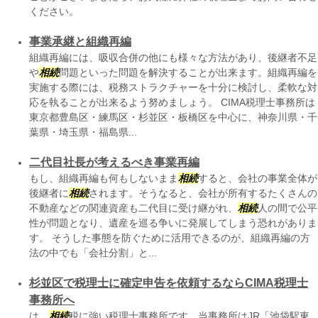
ください。
事業承継と組織再編
組織再編には、吸収合併の他にも様々な方法があり、後継者不足
や
相続
問題といった問題を解決することが出来ます。組織再編を
実施する際には、税務ストラクチャーを十分に検討し、柔軟な対
応を執ることが出来るよう努めましょう。 CIMA税理士事務所は
東京都豊島区・練馬区・杉並区・板橋区を中心に、神奈川県・千
葉県・埼玉県・福島県...
二代目社長が考えるべき事業再編
もし、組織再編も何もしないまま
相続
すると、会社の事業全体が
後継者に
相続
されます。そうなると、会社が所有するたくさんの
不動産などの関連資産も二代目に受け継がれ、
相続
人の間で公平
性が問題となり、遺産を巡る争いに発展してしまう恐れがありま
す。 そうした事態を防ぐために活用できるのが、組織再編の方
法の中でも「会社分割」と...
杉並区で税理士に確定申告を依頼するならCIMA税理士
事務所へ
は、
相続
税に強い税理士事務所です。当事務所はJR「池袋駅東