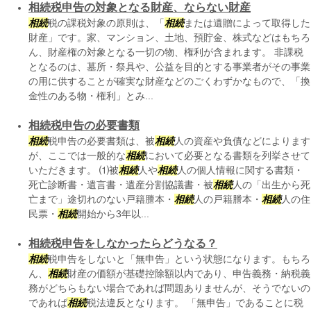
相続税申告の対象となる財産、ならない財産
相続
税の課税対象の原則は、「
相続
または遺贈によって取得した
財産」です。家、マンション、土地、預貯金、株式などはもちろ
ん、財産権の対象となる一切の物、権利が含まれます。 非課税
となるのは、墓所・祭具や、公益を目的とする事業者がその事業
の用に供することが確実な財産などのごくわずかなもので、「換
金性のある物・権利」とみ...
相続税申告の必要書類
相続
税申告の必要書類は、被
相続
人の資産や負債などによります
が、ここでは一般的な
相続
において必要となる書類を列挙させて
いただきます。 ⑴被
相続
人や
相続
人の個人情報に関する書類・
死亡診断書・遺言書・遺産分割協議書・被
相続
人の「出生から死
亡まで」途切れのない戸籍謄本・
相続
人の戸籍謄本・
相続
人の住
民票・
相続
開始から3年以...
相続税申告をしなかったらどうなる？
相続
税申告をしないと「無申告」という状態になります。もちろ
ん、
相続
財産の価額が基礎控除額以内であり、申告義務・納税義
務がどちらもない場合であれば問題ありませんが、そうでないの
であれば
相続
税法違反となります。 「無申告」であることに税