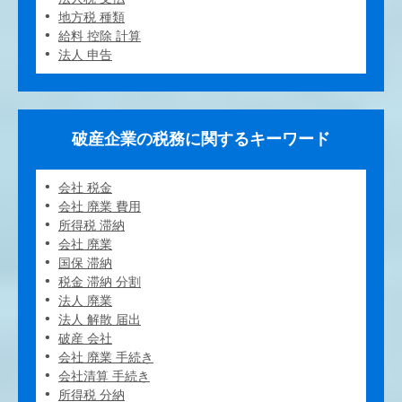
地方税 種類
給料 控除 計算
法人 申告
破産企業の税務に関するキーワード
会社 税金
会社 廃業 費用
所得税 滞納
会社 廃業
国保 滞納
税金 滞納 分割
法人 廃業
法人 解散 届出
破産 会社
会社 廃業 手続き
会社清算 手続き
所得税 分納