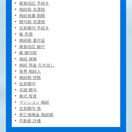
家族信託 手続き
相続税 非課税
相続放棄 期限
贈与税 非課税
生前贈与 手続き
株 売買
相続税 還付金
家族信託 銀行
株 贈与税
相続 保険
相続 預金 引き出し
長男 相続人
相続税 控除
生前贈与
夫婦 贈与
株式 投資
マンション 相続
生前贈与 孫
死亡保険金 相続税
不動産 評価