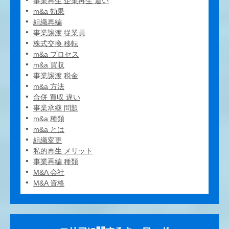
事業再生 企業再生 違い
m&a 効果
組織再編
事業譲渡 従業員
株式交換 移転
m&a プロセス
m&a 買収
事業譲渡 税金
m&a 方法
合併 買収 違い
事業承継 問題
m&a 種類
m&a とは
組織変更
私的再生 メリット
事業再編 種類
M&A 会社
M&A 資格