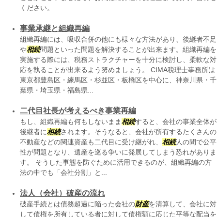
ください。
事業承継と組織再編
組織再編には、吸収合併の他にも様々な方法があり、後継者不足
や
相続
問題といった問題を解決することが出来ます。組織再編を
実施する際には、税務ストラクチャーを十分に検討し、柔軟な対
応を執ることが出来るよう努めましょう。 CIMA税理士事務所は
東京都豊島区・練馬区・杉並区・板橋区を中心に、神奈川県・千
葉県・埼玉県・福島県...
二代目社長が考えるべき事業再編
もし、組織再編も何もしないまま
相続
すると、会社の事業全体が
後継者に
相続
されます。そうなると、会社が所有するたくさんの
不動産などの関連資産も二代目に受け継がれ、
相続
人の間で公平
性が問題となり、遺産を巡る争いに発展してしまう恐れがありま
す。 そうした事態を防ぐために活用できるのが、組織再編の方
法の中でも「会社分割」と...
法人（会社）破産の流れ
破産手続とは債務超過に陥った会社の
財産
を清算して、会社に対
して債権を所有している者に対して債権額に応じた平等な配当を