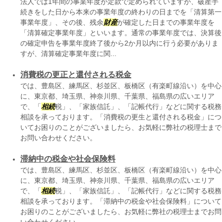
法人では1年間の事業年度が定款で定められていますが、破産手
続きをした日から本来の事業年度の終わりの日までを「清算第一
事業年度」、その後、残余
財産
が確定した日までの事業年度を
「清算確定事業年度」といいます。通常の事業年度では、決算後
の確定申告を事業年度終了後から2か月以内に行う必要がありま
すが、清算確定事業年度に関...
消費税の更正と還付される税金
では、豊島区、練馬区、杉並区、板橋区（有楽町線沿い）を中心
に、東京都、埼玉県、神奈川県、千葉県、福島県の広いエリア
で、「
相続
税」、「家族信託」、「記帳代行」などに関する税務
相談を承っております。「消費税の更生と還付される税金」につ
いてお困りのことがございましたら、お気軽に弊社の税理士まで
お問い合わせください。
滞納中の税金や社会保険料
では、豊島区、練馬区、杉並区、板橋区（有楽町線沿い）を中心
に、東京都、埼玉県、神奈川県、千葉県、福島県の広いエリア
で、「
相続
税」、「家族信託」、「記帳代行」などに関する税務
相談を承っております。「滞納中の税金や社会保険料」について
お困りのことがございましたら、お気軽に弊社の税理士までお問