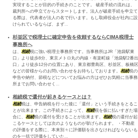
実現することが目的の手続きのことです。 破産手続の流れは、
裁判所への申立てからスタートします。法人が破産手続を申立て
る際は、代表者が法人の名で行います。もし取締役会が社内に設
けられているならば、まず...
杉並区で税理士に確定申告を依頼するならCIMA税理士
事務所へ
は、
相続
税に強い税理士事務所です。当事務所はJR「池袋駅東
口」より徒歩8分、東京メトロ丸の内線・有楽町線「池袋駅2番
口」より徒歩12分の位置にあり、東京都豊島区、杉並区、板橋
などの皆様からのお問い合わせをお待ちしております。
相続
税の
申告や納付、節税などについてお悩みの方はぜひお気軽に当事務
所までお問い合わせく...
相続税で還付が起きるケースとは？
相続
税は、申告納税を行った後に「還付」という手続きをとるこ
とが出来ます。この手続きによって、
相続
税を仮に払いすぎた場
合に、
相続
税の還付を受けることが出来ます。
相続
税の還付が起
こるケースとしては次のようなものが挙げられます。 ・不動産
の評価をする際に、本来別々に評価額を出さなければならないも
のを一括で評価をしていた...