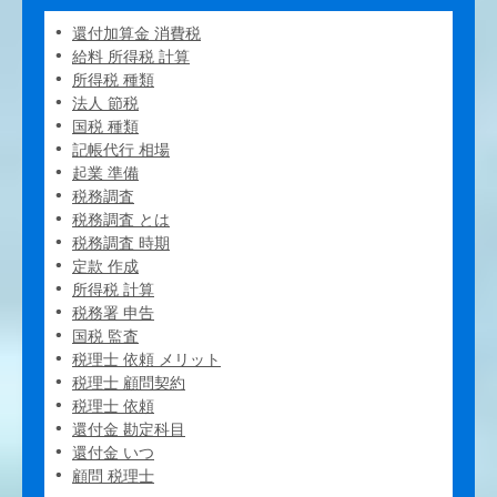
還付加算金 消費税
給料 所得税 計算
所得税 種類
法人 節税
国税 種類
記帳代行 相場
起業 準備
税務調査
税務調査 とは
税務調査 時期
定款 作成
所得税 計算
税務署 申告
国税 監査
税理士 依頼 メリット
税理士 顧問契約
税理士 依頼
還付金 勘定科目
還付金 いつ
顧問 税理士