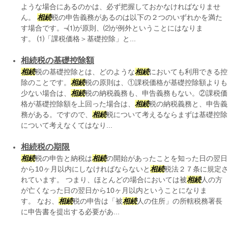
ような場合にあるのかは、必ず把握しておかなければなりませ
ん。
相続
税の申告義務があるのは以下の２つのいずれかを満た
す場合です。¬⑴が原則、⑵が例外ということにはなりま
す。 ⑴「課税価格＞基礎控除」と...
相続税の基礎控除額
相続
税の基礎控除とは、どのような
相続
においても利用できる控
除のことです。
相続
税の原則は、①課税価格が基礎控除額よりも
少ない場合は、
相続
税の納税義務も、申告義務もない。②課税価
格が基礎控除額を上回った場合は、
相続
税の納税義務と、申告義
務がある。ですので、
相続
税について考えるならまずは基礎控除
について考えなくてはなり...
相続税の期限
相続
税の申告と納税は
相続
の開始があったことを知った日の翌日
から10ヶ月以内にしなければならないと
相続
税法２７条に規定
れています。 つまり、ほとんどの場合においては被
相続
人の方
が亡くなった日の翌日から10ヶ月以内ということになりま
す。 なお、
相続
税の申告は「被
相続
人の住所」の所轄税務署長
に申告書を提出する必要があ...