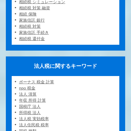
相続税 シミュレーション
相続税 対策 融資
相続 保険
家族信託 銀行
相続税 対策
家族信託 手続き
相続税 還付金
法人税に関するキーワード
ボーナス 税金 計算
npo 税金
法人 清算
年収 所得 計算
国税庁 法人
所得税 法人
法人税 実効税率
法人住民税 税率