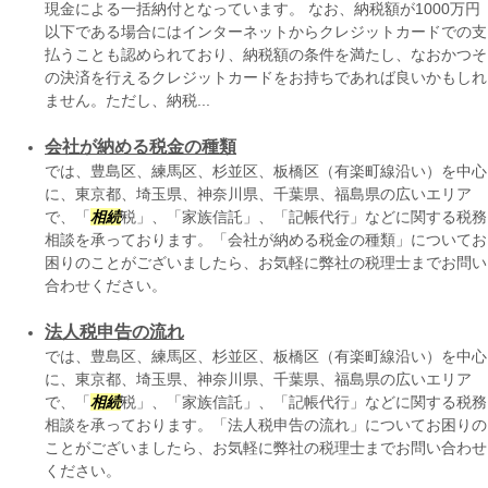
現金による一括納付となっています。 なお、納税額が1000万円
以下である場合にはインターネットからクレジットカードでの支
払うことも認められており、納税額の条件を満たし、なおかつそ
の決済を行えるクレジットカードをお持ちであれば良いかもしれ
ません。ただし、納税...
会社が納める税金の種類
では、豊島区、練馬区、杉並区、板橋区（有楽町線沿い）を中心
に、東京都、埼玉県、神奈川県、千葉県、福島県の広いエリア
で、「
相続
税」、「家族信託」、「記帳代行」などに関する税務
相談を承っております。「会社が納める税金の種類」についてお
困りのことがございましたら、お気軽に弊社の税理士までお問い
合わせください。
法人税申告の流れ
では、豊島区、練馬区、杉並区、板橋区（有楽町線沿い）を中心
に、東京都、埼玉県、神奈川県、千葉県、福島県の広いエリア
で、「
相続
税」、「家族信託」、「記帳代行」などに関する税務
相談を承っております。「法人税申告の流れ」についてお困りの
ことがございましたら、お気軽に弊社の税理士までお問い合わせ
ください。