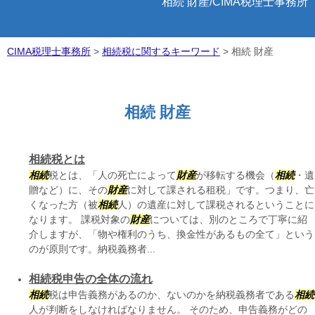
相続 財産/CIMA税理士事務所
CIMA税理士事務所
>
相続税に関するキーワード
>
相続 財産
相続 財産
相続税とは
相続
税とは、「人の死亡によって
財産
が移転する機会（
相続
・遺
贈など）に、その
財産
に対して課される租税」です。つまり、亡
くなった方（被
相続
人）の遺産に対して課税されるということに
なります。 課税対象の
財産
については、別のところで丁寧に紹
介しますが、「物や権利のうち、換金性があるもの全て」という
のが原則です。納税義務者...
相続税申告の全体の流れ
相続
税は申告義務があるのか、ないのかを納税義務者である
相続
人が判断をしなければなりません。 そのため、申告義務がどの