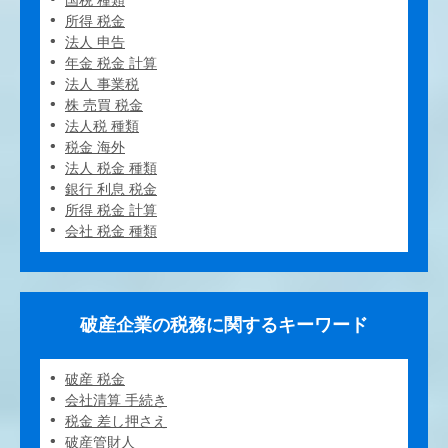
国税 種類
所得 税金
法人 申告
年金 税金 計算
法人 事業税
株 売買 税金
法人税 種類
税金 海外
法人 税金 種類
銀行 利息 税金
所得 税金 計算
会社 税金 種類
破産企業の税務に関するキーワード
破産 税金
会社清算 手続き
税金 差し押さえ
破産管財人