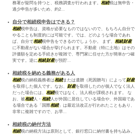
務署が疑問を持つと、税務調査が行われます。
相続
税は無申告・
過少申告が多いため、約2...
自分で相続税申告はできる？
相続
税申告は、資格が必要なものではないので、もちろん自分で
やることも制度的には可能です。では、どのような場合であれ
ば、自分で
相続
税申告をできるのでしょうか。 まず、
相続
財産
に不動産がない場合が挙げられます。不動産（特に土地）はその
評価額を定める手続きが複雑で、専門家に任せた方が簡単かつ確
実です。逆に
相続
財産
が預貯...
相続税を納める義務がある人
相続
税の納税義務者は
相続
または遺贈（死因贈与）によって
財産
を取得した個人です。なお、
財産
を取得したのが個人でなく法人
だった場合には、
相続
税ではなく、法人税が課税されます。 な
お、被
相続
人・
相続
人が外国に居住している場合や、外国籍であ
る場合である「国際
相続
」は最近法改正が行われたこともあり、
非常に複雑ですので、お早...
相続税の納付方法
相続
税の納税方法は原則として、銀行窓口に納付書を持ち込み、