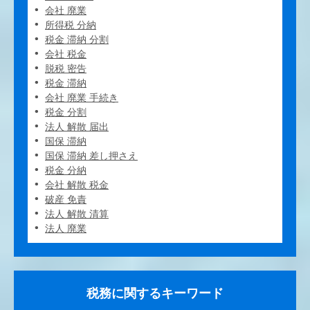
会社 廃業
所得税 分納
税金 滞納 分割
会社 税金
脱税 密告
税金 滞納
会社 廃業 手続き
税金 分割
法人 解散 届出
国保 滞納
国保 滞納 差し押さえ
税金 分納
会社 解散 税金
破産 免責
法人 解散 清算
法人 廃業
税務に関するキーワード