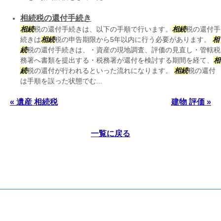
相続税の還付手続き
相続
税の還付手続きは、以下の手順で行います。
相続
税の還付手
続きは
相続
税の申告期限から5年以内に行う必要があります。
相
続
税の還付手続きは、・資産の現地調査、評価の見直し・管轄税
務署へ書類を提出する・税務署が還付を検討する期間を経て、
相
続
税の還付が行われるといった流れになります。
相続
税の還付
は手順を誤った状態でむ...
« 遺産 相続税
建物 評価 »
一覧に戻る