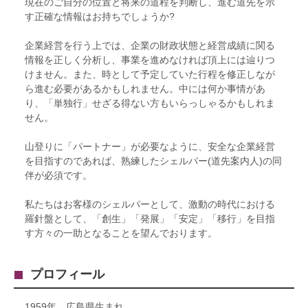
現在のご自分の位置と将来の道程を判断し、進む道先を示
す正確な情報はお持ちでしょうか?
企業経営を行う上では、企業の財政状態と経営成績に関る
情報を正しく分析し、事業を進めなければ頂上には辿りつ
けません。また、時として予定していた行程を修正しなが
ら進む必要があるかもしれません。中には何か事情があ
り、「単独行」せざる得ない方もいらっしゃるかもしれま
せん。
山登りに「パートナー」が必要なように、安全な企業経営
を目指すのであれば、熟練したシェルパー(道先案内人)の同
伴が必須です。
私たちはお客様のシェルパーとして、激動の時代における
羅針盤として、「創生」「発展」「安定」「移行」を目指
す方々の一助となることを望んでおります。
プロフィール
1959年 広島県生まれ