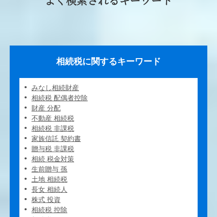
相続税に関するキーワード
みなし相続財産
相続税 配偶者控除
財産 分配
不動産 相続税
相続税 非課税
家族信託 契約書
贈与税 非課税
相続 税金対策
生前贈与 孫
土地 相続税
長女 相続人
株式 投資
相続税 控除