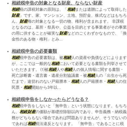
相続税申告の対象となる財産、ならない財産
相続
税の課税対象の原則は、「
相続
または遺贈によって取得した
財産
」です。家、マンション、土地、預貯金、株式などはもちろ
ん、
財産
権の対象となる一切の物、権利が含まれます。 非課税
となるのは、墓所・祭具や、公益を目的とする事業者がその事業
の用に供することが確実な
財産
などのごくわずかなもので、「換
金性のある物・権利」とみ...
相続税申告の必要書類
相続
税申告の必要書類は、被
相続
人の資産や負債などによります
が、ここでは一般的な
相続
において必要となる書類を列挙させて
いただきます。 ⑴被
相続
人や
相続
人の個人情報に関する書類・
死亡診断書・遺言書・遺産分割協議書・被
相続
人の「出生から死
亡まで」途切れのない戸籍謄本・
相続
人の戸籍謄本・
相続
人の住
民票・
相続
開始から3年以...
相続税申告をしなかったらどうなる？
相続
税申告をしないと「無申告」という状態になります。もちろ
ん、
相続
財産
の価額が基礎控除額以内であり、申告義務・納税義
務がどちらもない場合であれば問題ありませんが、そうでないの
であれば
相続
税法違反となります。 「無申告」であることに税