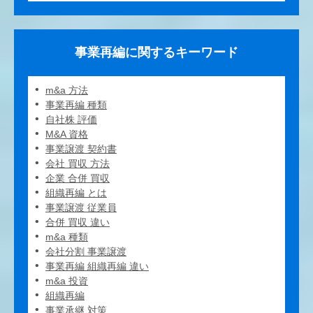
事業再編に関するキーワード
m&a 方法
事業再編 種類
自社株 評価
M&A 資格
事業譲渡 契約書
会社 買収 方法
企業 合併 買収
組織再編 とは
事業譲渡 従業員
合併 買収 違い
m&a 種類
会社分割 事業譲渡
事業再編 組織再編 違い
m&a 投資
組織再編
事業承継 対策