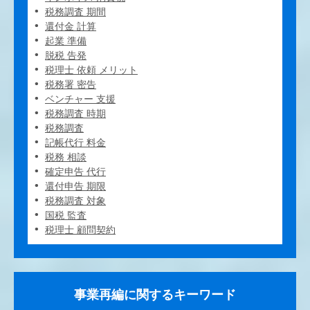
税務調査 期間
還付金 計算
起業 準備
脱税 告発
税理士 依頼 メリット
税務署 密告
ベンチャー 支援
税務調査 時期
税務調査
記帳代行 料金
税務 相談
確定申告 代行
還付申告 期限
税務調査 対象
国税 監査
税理士 顧問契約
事業再編に関するキーワード