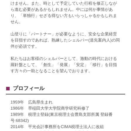
けません。また、時として予定していた行程を修正しなが
ら進む必要があるかもしれません。中には何か事情があ
り、「単独行」せざる得ない方もいらっしゃるかもしれま
せん。
山登りに「パートナー」が必要なように、安全な企業経営
を目指すのであれば、熟練したシェルパー(道先案内人)の同
伴が必須です。
私たちはお客様のシェルパーとして、激動の時代における
羅針盤として、「創生」「発展」「安定」「移行」を目指
す方々の一助となることを望んでおります。
プロフィール
1959年 広島県生まれ
1986年 早稲田大学大学院商学研究科修了
1989年 税理士登録(東京税理士会豊島支部所属 登録番
号:68342)
2014年 平光会計事務所をCIMA税理士法人に改組