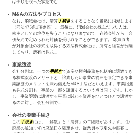
は手順を誤った状態でむ...
M&Aの方法やプロセス
なお、消滅会社は、清算
手続き
をすることなく当然に消滅します
（同法475条1項参照）。 最後に、消滅会社の株主だった人は、
株主としての地位を失うことになりますので、存続会社から、合
併契約で定められた対価を受け取ることができます。 ②買収者
が対象会社の株式を取得する方法株式会社は、所有と経営が分離
しており、所有は株式...
事業譲渡
会社分割は、一つの
手続き
で資産や権利義務を包括的に譲渡でき
る株式譲渡のメリットと、譲渡したい事業の範囲を限定できる事
業譲渡のメリットを兼ね備えたM&A手法だといえます。事業譲
も株式分割も、事業の一部を譲渡するという点は同じです。しか
し、事業譲渡は譲渡する事業に関わる資産をひとつひとつ譲渡す
るのに対し、会社分割で...
会社の廃業手続き
この
手続き
には、「解散」と「清算」の二段階があります。 ①
廃業の通知まずは廃業日を確定させ、従業員や取引先や顧客に