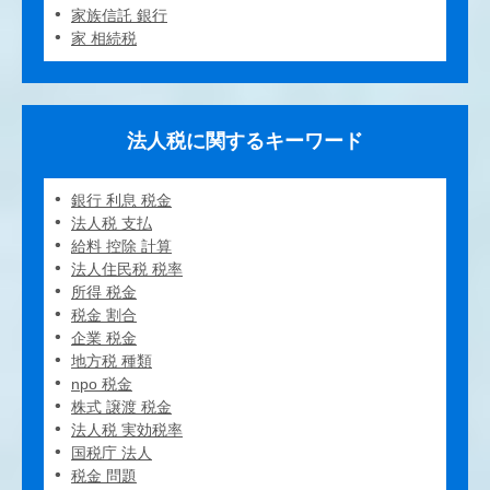
家族信託 銀行
家 相続税
法人税に関するキーワード
銀行 利息 税金
法人税 支払
給料 控除 計算
法人住民税 税率
所得 税金
税金 割合
企業 税金
地方税 種類
npo 税金
株式 譲渡 税金
法人税 実効税率
国税庁 法人
税金 問題