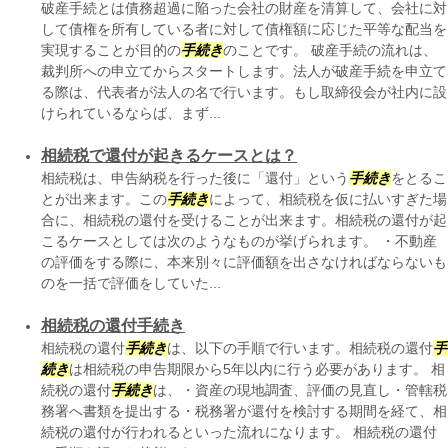
破産手続とは債務超過に陥った会社の財産を清算して、会社に対
して債権を所有している者に対して債権額に応じた平等な配当を
実現することが目的の
手続き
のことです。 破産手続の流れは、
裁判所への申立てからスタートします。法人が破産手続を申立て
る際は、代表者が法人の名で行います。もし取締役会が社内に設
けられているならば、まず...
相続税で還付が起きるケースとは？
相続税は、申告納税を行った後に「還付」という
手続き
をとるこ
とが出来ます。この
手続き
によって、相続税を仮に払いすぎた場
合に、相続税の還付を受けることが出来ます。相続税の還付が起
こるケースとしては次のようなものが挙げられます。 ・不動産
の評価をする際に、本来別々に評価額を出さなければならないも
のを一括で評価をしていた...
相続税の還付手続き
相続税の還付
手続き
は、以下の手順で行います。相続税の還付
手
続き
は相続税の申告期限から5年以内に行う必要があります。 相
続税の還付
手続き
は、・資産の現地調査、評価の見直し・管轄税
務署へ書類を提出する・税務署が還付を検討する期間を経て、相
続税の還付が行われるといった流れになります。 相続税の還付