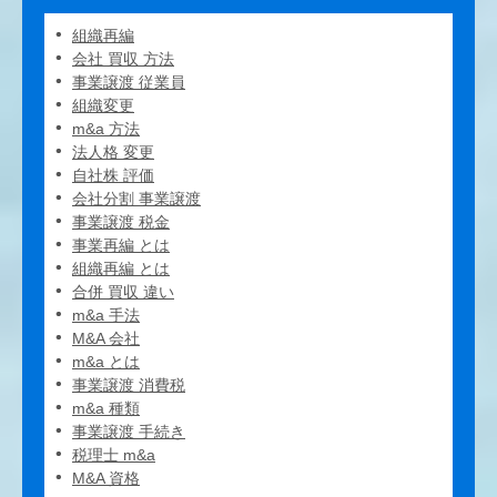
組織再編
会社 買収 方法
事業譲渡 従業員
組織変更
m&a 方法
法人格 変更
自社株 評価
会社分割 事業譲渡
事業譲渡 税金
事業再編 とは
組織再編 とは
合併 買収 違い
m&a 手法
M&A 会社
m&a とは
事業譲渡 消費税
m&a 種類
事業譲渡 手続き
税理士 m&a
M&A 資格