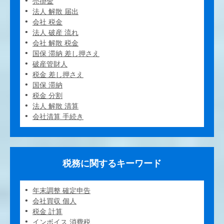
売掛金
法人 解散 届出
会社 税金
法人 破産 流れ
会社 解散 税金
国保 滞納 差し押さえ
破産管財人
税金 差し押さえ
国保 滞納
税金 分割
法人 解散 清算
会社清算 手続き
税務に関するキーワード
年末調整 確定申告
会社買収 個人
税金 計算
インボイス 消費税