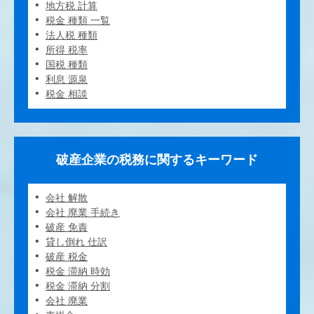
地方税 計算
税金 種類 一覧
法人税 種類
所得 税率
国税 種類
利息 源泉
税金 相談
破産企業の税務に関するキーワード
会社 解散
会社 廃業 手続き
破産 免責
貸し倒れ 仕訳
破産 税金
税金 滞納 時効
税金 滞納 分割
会社 廃業