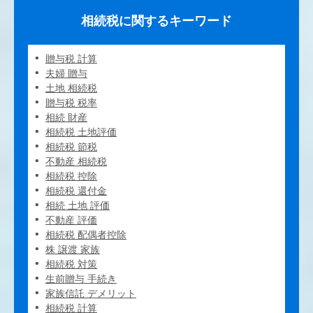
相続税に関するキーワード
贈与税 計算
夫婦 贈与
土地 相続税
贈与税 税率
相続 財産
相続税 土地評価
相続税 節税
不動産 相続税
相続税 控除
相続税 還付金
相続 土地 評価
不動産 評価
相続税 配偶者控除
株 譲渡 家族
相続税 対策
生前贈与 手続き
家族信託 デメリット
相続税 計算