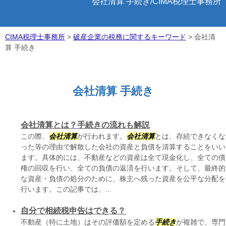
会社清算 手続き/CIMA税理士事務所
CIMA税理士事務所
>
破産企業の税務に関するキーワード
>
会社清
算 手続き
会社清算 手続き
会社清算とは？手続きの流れも解説
この際、
会社清算
が行われます。
会社清算
とは、存続できなくな
った等の理由で解散した会社の資産と負債を清算することをいい
ます。具体的には、不動産などの資産は全て現金化し、全ての債
権の回収を行い、全ての負債の返済を行います。そして、最終的
な資産・負債の処分のために、株主へ残った資産を公平な分配を
行います。この記事では、...
自分で相続税申告はできる？
不動産（特に土地）はその評価額を定める
手続き
が複雑で、専門