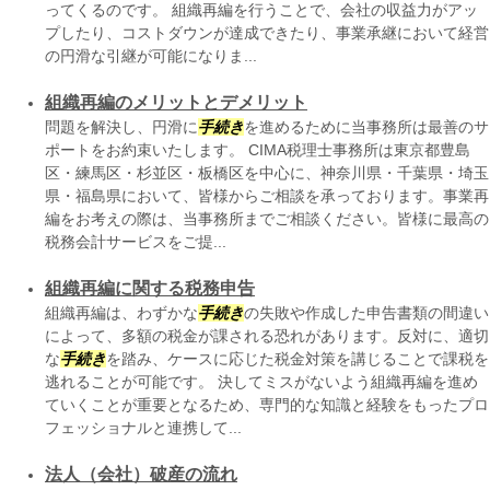
ってくるのです。 組織再編を行うことで、会社の収益力がアッ
プしたり、コストダウンが達成できたり、事業承継において経営
の円滑な引継が可能になりま...
組織再編のメリットとデメリット
問題を解決し、円滑に
手続き
を進めるために当事務所は最善のサ
ポートをお約束いたします。 CIMA税理士事務所は東京都豊島
区・練馬区・杉並区・板橋区を中心に、神奈川県・千葉県・埼玉
県・福島県において、皆様からご相談を承っております。事業再
編をお考えの際は、当事務所までご相談ください。皆様に最高の
税務会計サービスをご提...
組織再編に関する税務申告
組織再編は、わずかな
手続き
の失敗や作成した申告書類の間違い
によって、多額の税金が課される恐れがあります。反対に、適切
な
手続き
を踏み、ケースに応じた税金対策を講じることで課税を
逃れることが可能です。 決してミスがないよう組織再編を進め
ていくことが重要となるため、専門的な知識と経験をもったプロ
フェッショナルと連携して...
法人（会社）破産の流れ