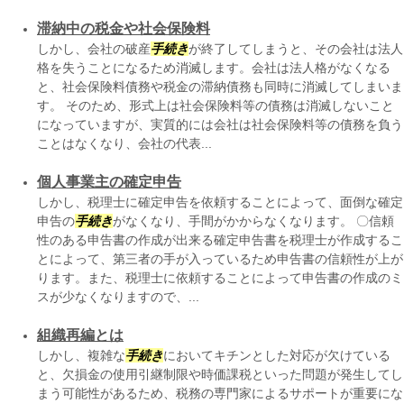
滞納中の税金や社会保険料
しかし、会社の破産
手続き
が終了してしまうと、その会社は法人
格を失うことになるため消滅します。会社は法人格がなくなる
と、社会保険料債務や税金の滞納債務も同時に消滅してしまいま
す。 そのため、形式上は社会保険料等の債務は消滅しないこと
になっていますが、実質的には会社は社会保険料等の債務を負う
ことはなくなり、会社の代表...
個人事業主の確定申告
しかし、税理士に確定申告を依頼することによって、面倒な確定
申告の
手続き
がなくなり、手間がかからなくなります。 〇信頼
性のある申告書の作成が出来る確定申告書を税理士が作成するこ
とによって、第三者の手が入っているため申告書の信頼性が上が
ります。また、税理士に依頼することによって申告書の作成のミ
スが少なくなりますので、...
組織再編とは
しかし、複雑な
手続き
においてキチンとした対応が欠けている
と、欠損金の使用引継制限や時価課税といった問題が発生してし
まう可能性があるため、税務の専門家によるサポートが重要にな