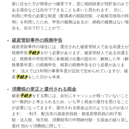
家に任せた方が簡単かつ確実です。逆に相続財産が預貯金のみで
ある場合などは自分でできることも多いと思われます。 次に、
利用に申告の必要な制度（配偶者の税額控除、小規模宅地等の特
例）を利用したため、申告の義務はあるが、納税の義務はない場
合も、自分で行うことがで...
破産管財事件の税務申告
破産管財事件の場合には、選任された破産管財人である弁護士が
税務申告
手続き
を行う必要があります。破産管財人である弁護士
は、税務者や市役所等に各種届け出書の提出や、解散した年（解
散事業年度）の税務申告、精算の税務申告を行う必要がありま
す。 法人では1年間の事業年度が定款で定められていますが、破
産
手続き
をした日から本来...
消費税の更正と還付される税金
破産
手続き
をする際には、会社にキャッシュが残っていないこと
が一般的かと考えられるため、いち早く税金の還付を受けること
が必要になってきます。還付される税金は次のようなものがあり
ます。 ・利子、配当等の源泉所得税・都道府県民税の利子割
額・法人税、地方税、消費税等の中間納付額・欠損金の繰り戻し
還付 預かり消費税に関して...