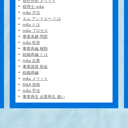
会社分割 メリット
税理士 m&a
m&a 方法
エム アンドエー とは
m&a とは
m&a プロセス
事業承継 問題
m&a 投資
事業再編 種類
組織再編 とは
m&a 企業
事業譲渡 税金
組織再編
m&a メリット
M&A 資格
m&a 手法
事業再生 企業再生 違い