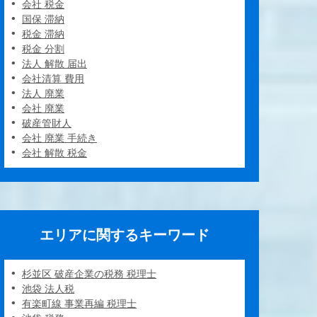
会社 税金
国保 滞納
税金 滞納
税金 分割
法人 解散 届出
会社清算 費用
法人 廃業
会社 廃業
破産管財人
会社 廃業 手続き
会社 解散 税金
エリアに関するキーワード
杉並区 破産企業の税務 税理士
池袋 法人税
有楽町線 事業再編 税理士