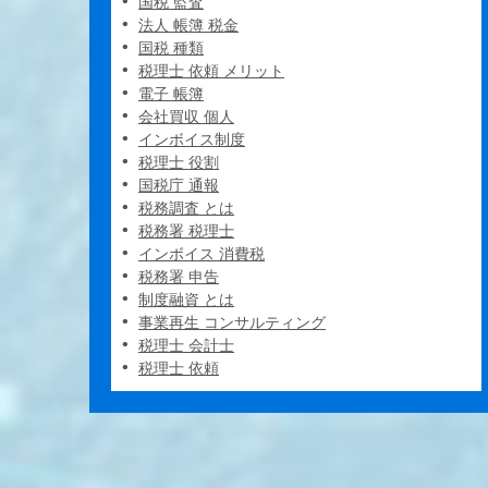
国税 監査
法人 帳簿 税金
国税 種類
税理士 依頼 メリット
電子 帳簿
会社買収 個人
インボイス制度
税理士 役割
国税庁 通報
税務調査 とは
税務署 税理士
インボイス 消費税
税務署 申告
制度融資 とは
事業再生 コンサルティング
税理士 会計士
税理士 依頼