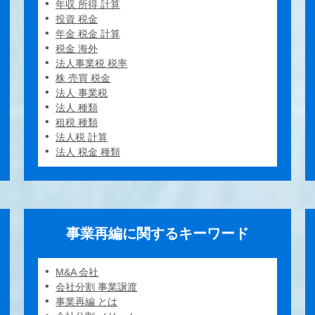
年収 所得 計算
投資 税金
年金 税金 計算
税金 海外
法人事業税 税率
株 売買 税金
法人 事業税
法人 種類
租税 種類
法人税 計算
法人 税金 種類
事業再編に関するキーワード
M&A 会社
会社分割 事業譲渡
事業再編 とは