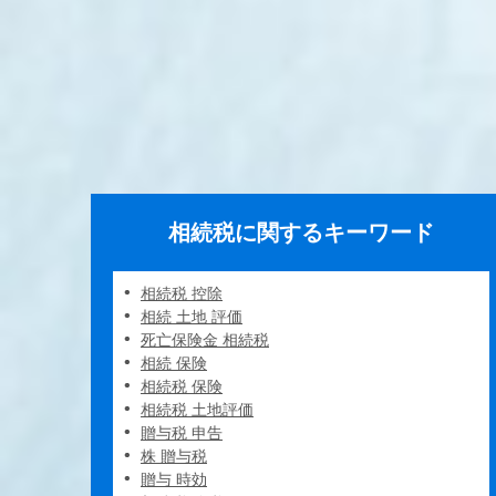
相続税に関するキーワード
相続税 控除
相続 土地 評価
死亡保険金 相続税
相続 保険
相続税 保険
相続税 土地評価
贈与税 申告
株 贈与税
贈与 時効