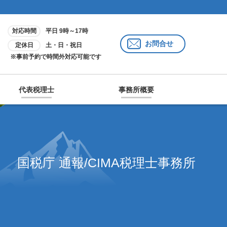
対応時間
平日 9時～17時
お問合せ
定休日
土・日・祝日
※事前予約で時間外対応可能です
代表税理士
事務所概要
国税庁 通報/CIMA税理士事務所