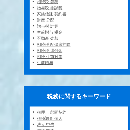
相続税 節税
贈与税 非課税
家族信託 契約書
財産 分配
贈与税 計算
生前贈与 税金
不動産 売却
相続税 配偶者控除
相続税 還付金
相続 生前対策
生前贈与
税務に関するキーワード
税理士 顧問契約
税務調査 個人
法人 申告