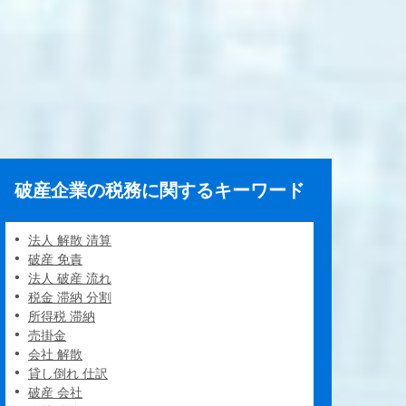
破産企業の税務に関するキーワード
法人 解散 清算
破産 免責
法人 破産 流れ
税金 滞納 分割
所得税 滞納
売掛金
会社 解散
貸し倒れ 仕訳
破産 会社