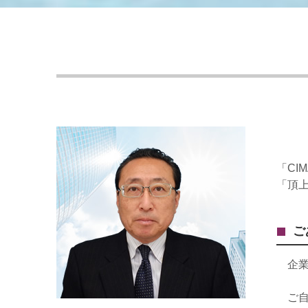
「CI
「頂
ご
企
ご