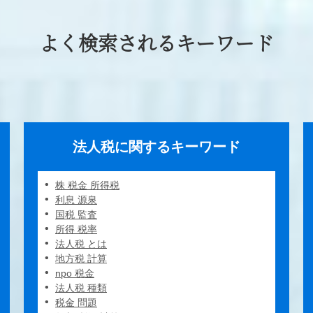
よく検索されるキーワード
法人税に関するキーワード
株 税金 所得税
利息 源泉
国税 監査
所得 税率
法人税 とは
地方税 計算
npo 税金
法人税 種類
税金 問題