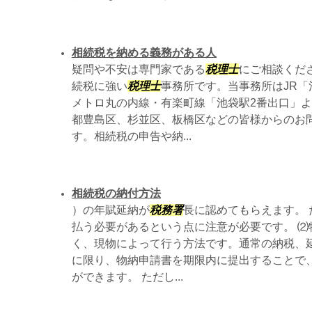
相続税を納める義務がある人
疑問や不安は専門家である
税理士
にご相談くださ
続税に強い
税理士
事務所です。当事務所はJR「
メトロ丸の内線・有楽町線「池袋駅2番出口」よ
都豊島区、杉並区、板橋区などの皆様からのお
す。相続税の申告や納...
相続税の納付方法
）の年賦延納が
税務署
長に認めてもらえます。 
払う必要があるという点に注意が必要です。 ⑵
く、現物によって行う方法です。通常の納税、
に限り、物納申請書を期限内に提出することで
ができます。 ただし...