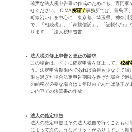
確実な法人税申告書の作成のためにも、専門家
せください。 CIMA
税理士
事務所では、豊島区
町線沿い）を中心に、東京都、埼玉県、神奈川
で、「相続税」、「家族信託」、「記帳代行」
ります。「法人税申告書...
法人税の修正申告と更正の請求
この場合は、すぐに確定申告を修正して、
税務
う。法定申告期限内であれば負担も少なくて済む
限を過ぎた場合法定申告期限を過ぎた場合で過
の納税が必要な場合は１年以内であれば修正が
い内容での決算書の作成
法人の確定申告
法人の確定申告はその法人独自で行うことも可
によって次のようなメリットがあります。・期