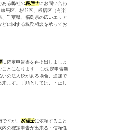
である弊社の
税理士
にお問い合わ
、練馬区、杉並区、板橋区（有楽
県、千葉県、福島県の広いエリア
などに関する税務相談を承ってお
署
に確定申告書を再提出しましょ
ことになります。 〇法定申告期
払いの法人税がある場合、追加で
出来ます。手順としては、・正し
能ですが、
税理士
に依頼すること
限内の確定申告が出来る・信頼性