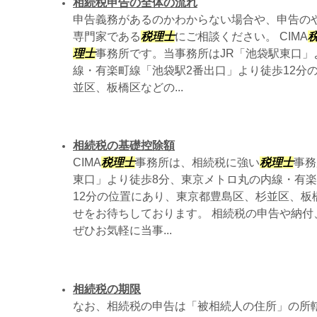
相続税申告の全体の流れ
申告義務があるのかわからない場合や、申告の
専門家である
税理士
にご相談ください。 CIMA
理士
事務所です。当事務所はJR「池袋駅東口」
線・有楽町線「池袋駅2番出口」より徒歩12分
並区、板橋区などの...
相続税の基礎控除額
CIMA
税理士
事務所は、相続税に強い
税理士
事務
東口」より徒歩8分、東京メトロ丸の内線・有楽
12分の位置にあり、東京都豊島区、杉並区、板
せをお待ちしております。 相続税の申告や納付
ぜひお気軽に当事...
相続税の期限
なお、相続税の申告は「被相続人の住所」の所