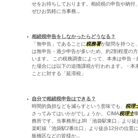
せをお待ちしております。相続税の申告や納付
ぜひお気軽に当事務...
相続税申告をしなかったらどうなる？
「無申告」であることに
税務署
が疑問を持つと
は無申告・過少申告が多いため、約2割程度の
います。 この税務調査によって、本来は申告・
た場合には以下の追徴課税が行われます。・本
ことに対する「延滞税」
自分で相続税申告はできる？
時間的負担などを減らすという意味でも、
税理
さってみてはいかがでしょうか。 CIMA
税理士
務所です。当事務所はJR「池袋駅東口」より徒
楽町線「池袋駅2番出口」より徒歩12分の位置
板橋区などの皆様か...