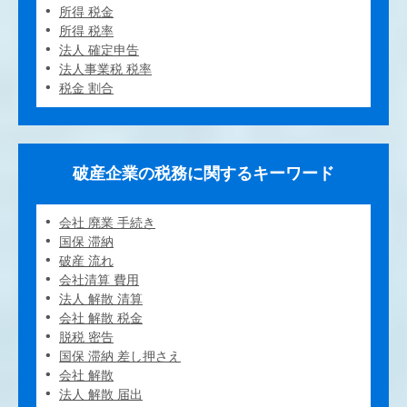
所得 税金
所得 税率
法人 確定申告
法人事業税 税率
税金 割合
破産企業の税務に関するキーワード
会社 廃業 手続き
国保 滞納
破産 流れ
会社清算 費用
法人 解散 清算
会社 解散 税金
脱税 密告
国保 滞納 差し押さえ
会社 解散
法人 解散 届出