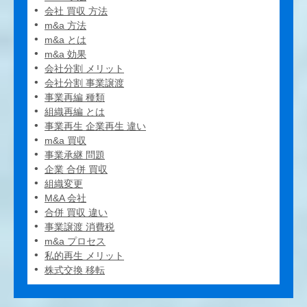
会社 買収 方法
m&a 方法
m&a とは
m&a 効果
会社分割 メリット
会社分割 事業譲渡
事業再編 種類
組織再編 とは
事業再生 企業再生 違い
m&a 買収
事業承継 問題
企業 合併 買収
組織変更
M&A 会社
合併 買収 違い
事業譲渡 消費税
m&a プロセス
私的再生 メリット
株式交換 移転