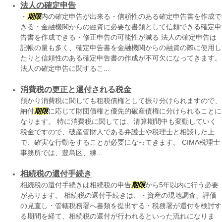
法人の確定申告
・
期限
内の確定申告が出来る・信頼性のある確定申告書を作成で
きる・金融機関からの融資に必要な書類として信頼できる確定申
告書を作成できる・修正申告の可能性が減る 法人の確定申告は
記帳の量も多く、確定申告書を金融機関からの融資の際に使用し
たりと信頼性のある確定申告書の作成が不可欠になってきます。
法人の確定申告に関するこ...
消費税の更正と還付される税金
預かり消費税に関しても租税債権として振り分けられますので、
納付
期限
に応じて財団債権と優先的破産債権に分けられることに
なります。 特に消費税に関しては、清算期間中も変動していく
税金ですので、破産管財人である弁護士や税理士と相談した上
で、確実な行動をすることが必要になってきます。 CIMA税理士
事務所では、豊島区、練...
相続税の還付手続き
相続税の還付手続きは相続税の申告
期限
から5年以内に行う必要
があります。 相続税の還付手続きは、・資産の現地調査、評価
の見直し・管轄税務署へ書類を提出する・税務署が還付を検討す
る期間を経て、相続税の還付が行われるといった流れになりま