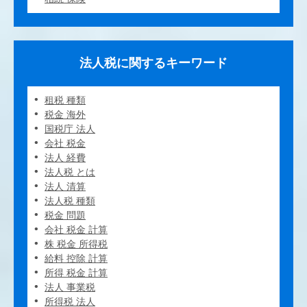
法人税に関するキーワード
租税 種類
税金 海外
国税庁 法人
会社 税金
法人 経費
法人税 とは
法人 清算
法人税 種類
税金 問題
会社 税金 計算
株 税金 所得税
給料 控除 計算
所得 税金 計算
法人 事業税
所得税 法人