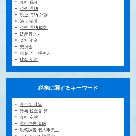
会社 税金
税金 滞納
税金 滞納 分割
法人 清算
税金 滞納 時効
破産管財人
会社 廃業
売掛金
税金 差し押さえ
破産 免責
税務に関するキーワード
還付金 計算
給与 税金 計算
会社 定款
還付申告 期限
税務調査 個人事業主