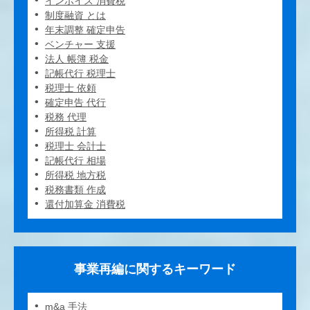
インボイス 消費税
制度融資 とは
年末調整 確定申告
ベンチャー 支援
法人 帳簿 税金
記帳代行 税理士
税理士 依頼
確定申告 代行
税務 代理
所得税 計算
税理士 会計士
記帳代行 相場
所得税 地方税
税務書類 作成
還付加算金 消費税
事業再編に関するキーワード
m&a 手法