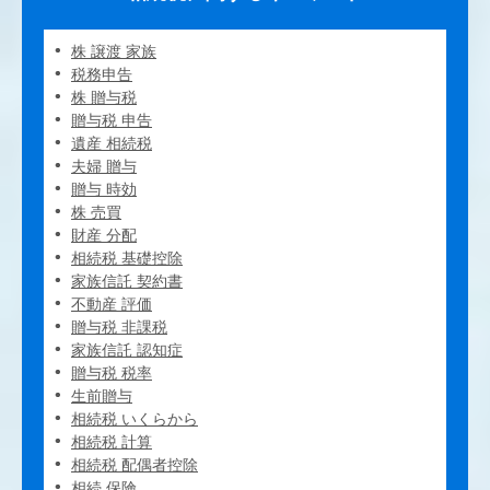
株 譲渡 家族
税務申告
株 贈与税
贈与税 申告
遺産 相続税
夫婦 贈与
贈与 時効
株 売買
財産 分配
相続税 基礎控除
家族信託 契約書
不動産 評価
贈与税 非課税
家族信託 認知症
贈与税 税率
生前贈与
相続税 いくらから
相続税 計算
相続税 配偶者控除
相続 保険