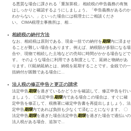
る悪質な場合に課される「重加算税」 相続税の申告義務の有無
はしっかりと確認するようにしましょう。「申告義務があるのか
わからない。」といった場合には税理士にご相談くださ
い。 CIMA税理士事務所は、相...
相続税の納付方法
なお、相続税は原則である、現金一括での納付を
期限
内に済ませ
ることが難しい場合もあります。例えば、納税額が多額になる場
合や、現物で相続した土地などの売却に時間がかかる場合などで
す。 そのような場合に利用できる制度として、延納と物納があ
ります。⑴延納延納とは、納税を延期することです。金銭での一
括納付が困難である場合に...
法人税の修正申告と更正の請求
法定申告
期限
を過ぎているかどうかを確認して、修正申告を行い
ましょう。 〇法定申告
期限
内である場合この場合は、すぐに確
定申告を修正して、税務署に確定申告書を再提出しましょう。法
定申告
期限
内であれば負担も少なくて済むことになります。 〇
法定申告
期限
を過ぎた場合法定申告
期限
を過ぎた場合で過払いの
法人税がある場合、追加で...