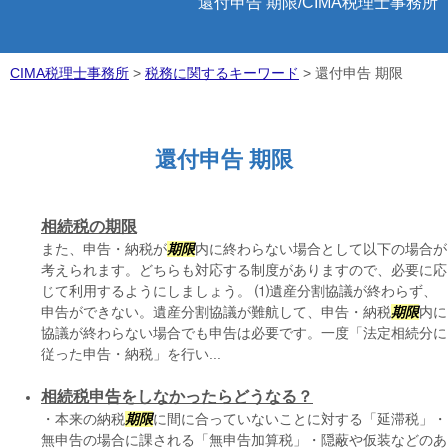
還付申告 期限/CIMA税理士事務所
CIMA税理士事務所
>
税務に関するキーワード
>
還付申告 期限
還付申告 期限
相続税の期限
また、申告・納税が
期限
内に終わらない場合として以下の場合が
考えられます。どちらも対応する制度がありますので、必要に応
じて利用するようにしましょう。 ⑴遺産分割協議が終わらず、
申告ができない。遺産分割協議が難航して、申告・納税
期限
内に
協議が終わらない場合でも申告は必要です。一度「法定相続分に
従った申告・納税」を行い...
相続税申告をしなかったらどうなる？
・本来の納税
期限
に間に合っていないことに対する「延滞税」・
無申告の場合に課される「無申告加算税」・隠蔽や仮装などのあ