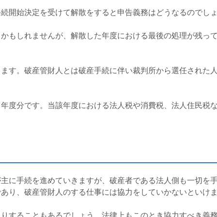
手続開始決定を受けて解散をすると申告義務はどうなるのでし
うかもしれませんが、解散した年度における最後の処理が残っ
ります。破産管財人とは破産手続に伴い裁判所から選任された
う年度分です。当該年度における法人税や消費税、法人住民税
が主に手続を進めていきますが、破産者である法人側も一切を
であり、破産管財人のする仕事には協力をしていかないといけ
たりすることもあるでしょう。法律上もこのとき協力すべき義