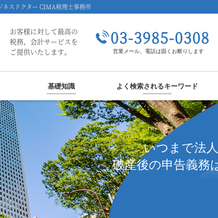
ネスドクター CIMA税理士事務所
お客様に対して最高の
03-3985-0308
税務、会計サービスを
ご提供いたします。
営業メール、電話は固くお断りします
基礎知識
よく検索されるキーワード
いつまで法
破産後の申告義務は