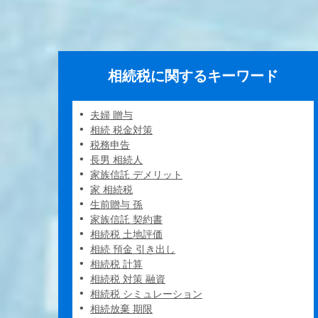
相続税に関するキーワード
夫婦 贈与
相続 税金対策
税務申告
長男 相続人
家族信託 デメリット
家 相続税
生前贈与 孫
家族信託 契約書
相続税 土地評価
相続 預金 引き出し
相続税 計算
相続税 対策 融資
相続税 シミュレーション
相続放棄 期限