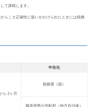
として課税します。
だからこそ正確性に疑いがかけられたときには税務
申告先
税務署（国）
から
2
ヶ月
都道府県や市町村（地方自治体）