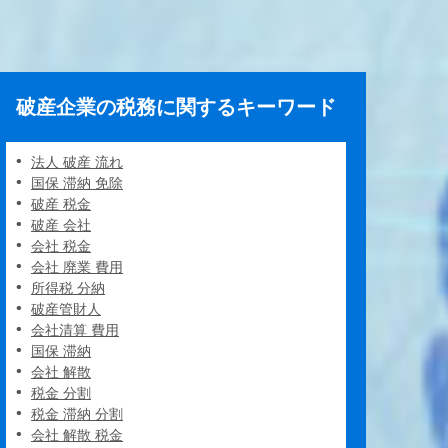
破産企業の税務に関するキーワード
法人 破産 流れ
国保 滞納 免除
破産 税金
破産 会社
会社 税金
会社 廃業 費用
所得税 分納
破産管財人
会社清算 費用
国保 滞納
会社 解散
税金 分割
税金 滞納 分割
会社 解散 税金