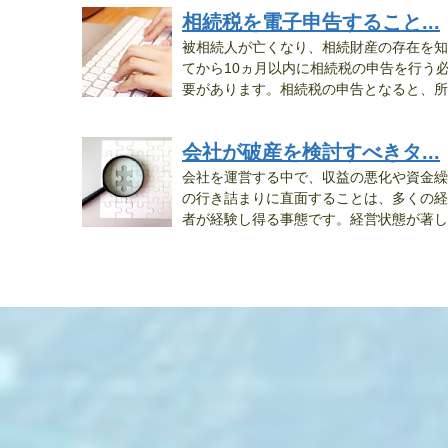
相続税を電子申告すること...
被相続人が亡くなり、相続財産の存在を知
てから10ヵ月以内に相続税の申告を行う
要があります。相続税の申告となると、所
管...
会社が破産を検討すべきタ...
会社を運営する中で、収益の悪化や資金繰
の行き詰まりに直面することは、多くの経
者が経験し得る事態です。経営状態が著し
く...