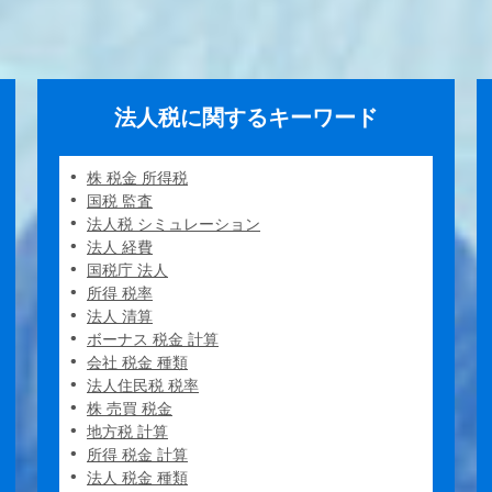
法人税に関するキーワード
株 税金 所得税
国税 監査
法人税 シミュレーション
法人 経費
国税庁 法人
所得 税率
法人 清算
ボーナス 税金 計算
会社 税金 種類
法人住民税 税率
株 売買 税金
地方税 計算
所得 税金 計算
法人 税金 種類