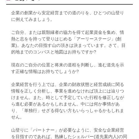
企業の創業から安定経営までの道のりを、ひとつの山登り
に例えてみましょう。
ご自分、または親類縁者の協力を得て起業資金を集め、情
熱と志をを持って登りはじめる「アーリーステージ」(創
業)。あなたの目指す山の頂きは決まっています。さて、目
的地までのコンパスと地図はお持ちですか?
現在のご自分の位置と将来の道程を判断し、進む道先を示
す正確な情報はお持ちでしょうか?
企業経営を行う上では、企業の財政状態と経営成績に関る
情報を正しく分析し、事業を進めなければ頂上には辿りつ
けません。また、時として予定していた行程を修正しなが
ら進む必要があるかもしれません。中には何か事情があ
り、「単独行」せざる得ない方もいらっしゃるかもしれま
せん。
山登りに「パートナー」が必要なように、安全な企業経営
を目指すのであれば、熟練したシェルパー(道先案内人)の同