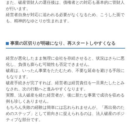
また、破産管財人の選任後は、債権者との対応も基本的に管財人
が行います。
経営者自身が対応に追われる必要がなくなるため、こうした面で
も、精神的なゆとりが生まれます。
事業の区切りが明確になり、再スタートしやすくなる
経営が悪化したまま無理に会社を存続させると、状況はさらに悪
化し、負債も膨らむ可能性も否定できません。
破産は、いったん事業をたたむため、不要な延命を避ける手段に
もなります。
破産手続きが完了すれば、経営者は経営責任を一旦果たしたとみ
なされ、次の行動へと進みやすくなります。
実際、法人破産を経た経営者が、後に新たな事業で成功を収める
例も珍しくありません。
もちろん失敗の経験は簡単には忘れられませんが、「再出発のた
めのステップ」として前向きに捉えられるのは、法人破産のポジ
ティブな部分です。