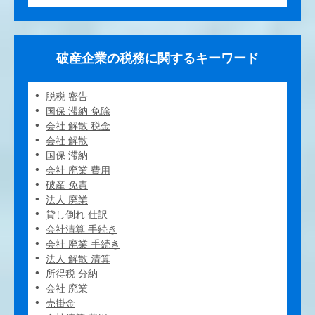
破産企業の税務に関するキーワード
脱税 密告
国保 滞納 免除
会社 解散 税金
会社 解散
国保 滞納
会社 廃業 費用
破産 免責
法人 廃業
貸し倒れ 仕訳
会社清算 手続き
会社 廃業 手続き
法人 解散 清算
所得税 分納
会社 廃業
売掛金