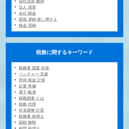
会社清算 費用
法人 清算
会社 税金
国保 滞納 差し押さえ
税金 滞納
税務に関するキーワード
税務署 調査 対策
ベンチャー 支援
所得 税金 計算
起業 準備
電子 帳簿
税務調査 とは
税務 代理
年末調整 計算
税務署 税理士
国税 種類
顧問 税理士