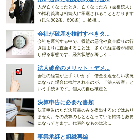
人が亡くなったとき、亡くなった方（被相続人）
の権利義務は相続人に承継されることとなります
（民法882条、896条）。被相...
会社が破産を検討すべきタ...
会社を運営する中で、収益の悪化や資金繰りの行
き詰まりに直面することは、多くの経営者が経験
し得る事態です。経営状態が著しく...
法人破産のメリット・デメ...
会社の経営が上手くいかず、借金を返せない状況
になった場合に検討されるのが、「法人破産」と
いう手続きです。個人の自己破産と...
決算申告に必要な書類
決算申告はただ決算書のみを提出するのではあり
ません。その決算のもととなっている帳簿も必要
になってきます。代表的なものは次...
事業承継と組織再編