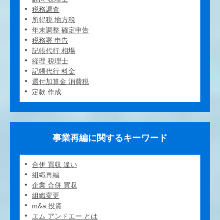
税務調査
所得税 地方税
年末調整 確定申告
税務署 申告
記帳代行 相場
経理 税理士
記帳代行 料金
還付加算金 消費税
定款 作成
事業再編に関するキーワード
合併 買収 違い
組織再編
企業 合併 買収
組織変更
m&a 投資
エム アンドエー とは