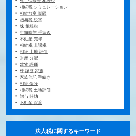
死亡保険金 相続税
相続税 シミュレーション
相続放棄 期限
贈与税 税率
株 相続税
生前贈与 手続き
不動産 売却
相続税 非課税
相続 土地 評価
財産 分配
建物 評価
株 譲渡 家族
家族信託 手続き
相続 保険
相続税 土地評価
贈与 時効
不動産 譲渡
法人税に関するキーワード