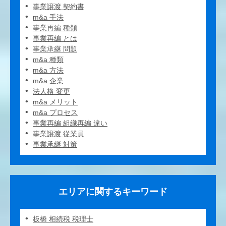
事業譲渡 契約書
m&a 手法
事業再編 種類
事業再編 とは
事業承継 問題
m&a 種類
m&a 方法
m&a 企業
法人格 変更
m&a メリット
m&a プロセス
事業再編 組織再編 違い
事業譲渡 従業員
事業承継 対策
エリアに関するキーワード
板橋 相続税 税理士