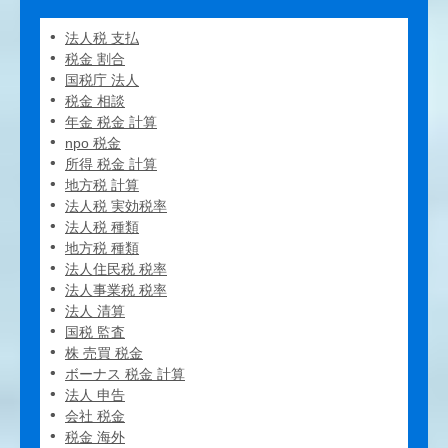
法人税 支払
税金 割合
国税庁 法人
税金 相談
年金 税金 計算
npo 税金
所得 税金 計算
地方税 計算
法人税 実効税率
法人税 種類
地方税 種類
法人住民税 税率
法人事業税 税率
法人 清算
国税 監査
株 売買 税金
ボーナス 税金 計算
法人 申告
会社 税金
税金 海外