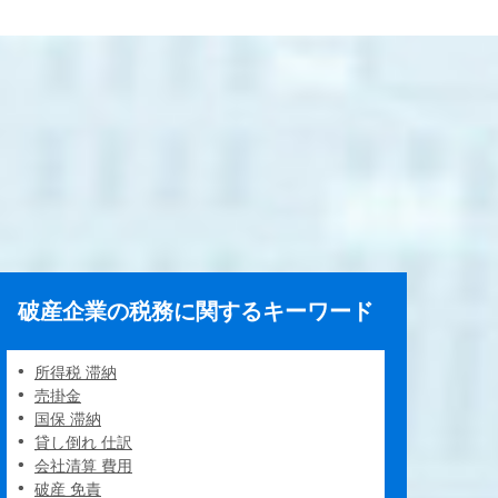
破産企業の税務に関するキーワード
所得税 滞納
売掛金
国保 滞納
貸し倒れ 仕訳
会社清算 費用
破産 免責