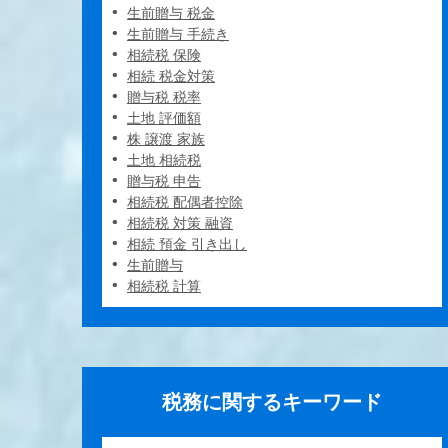
生前贈与 税金
生前贈与 手続き
相続税 保険
相続 税金対策
贈与税 税率
土地 評価額
株 譲渡 家族
土地 相続税
贈与税 申告
相続税 配偶者控除
相続税 対策 融資
相続 預金 引き出し
生前贈与
相続税 計算
税務に関するキーワード