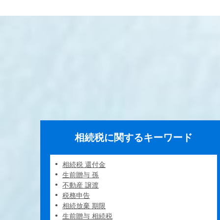
相続税に関するキーワード
相続税 還付金
生前贈与 孫
不動産 譲渡
税務申告
相続放棄 期限
生前贈与 相続税