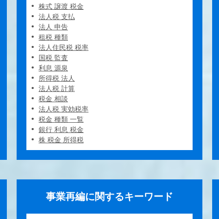
株式 譲渡 税金
法人税 支払
法人 申告
租税 種類
法人住民税 税率
国税 監査
利息 源泉
所得税 法人
法人税 計算
税金 相談
法人税 実効税率
税金 種類 一覧
銀行 利息 税金
株 税金 所得税
事業再編に関するキーワード