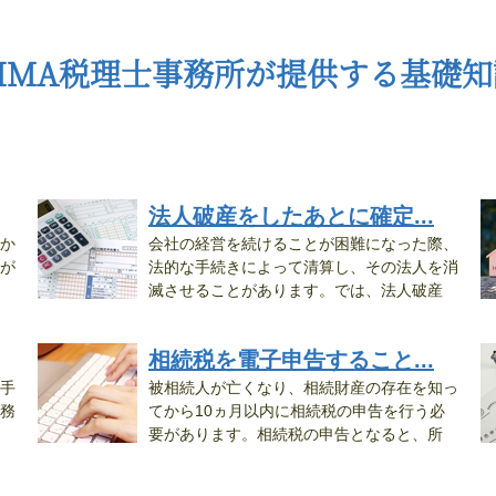
CIMA税理士事務所が提供する基礎知
法人破産をしたあとに確定...
か
会社の経営を続けることが困難になった際、
が
法的な手続きによって清算し、その法人を消
滅させることがあります。では、法人破産
に...
上
相続税を電子申告すること...
手
被相続人が亡くなり、相続財産の存在を知っ
務
てから10ヵ月以内に相続税の申告を行う必
要があります。相続税の申告となると、所
管...
事.