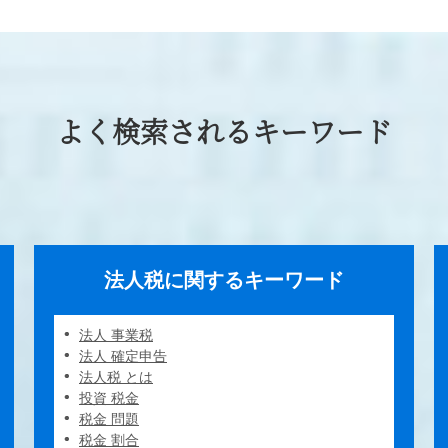
よく検索されるキーワード
法人税に関するキーワード
法人 事業税
法人 確定申告
法人税 とは
投資 税金
税金 問題
税金 割合