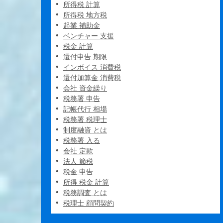
所得税 計算
所得税 地方税
起業 補助金
ベンチャー 支援
税金 計算
還付申告 期限
インボイス 消費税
還付加算金 消費税
会社 資金繰り
税務署 申告
記帳代行 相場
税務署 税理士
制度融資 とは
税務署 入る
会社 定款
法人 節税
税金 申告
所得 税金 計算
税務調査 とは
税理士 顧問契約