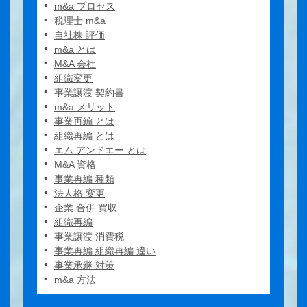
m&a プロセス
税理士 m&a
自社株 評価
m&a とは
M&A 会社
組織変更
事業譲渡 契約書
m&a メリット
事業再編 とは
組織再編 とは
エム アンドエー とは
M&A 資格
事業再編 種類
法人格 変更
企業 合併 買収
組織再編
事業譲渡 消費税
事業再編 組織再編 違い
事業承継 対策
m&a 方法