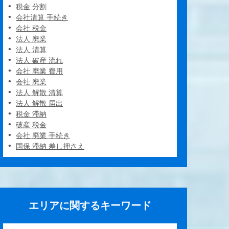
税金 分割
会社清算 手続き
会社 税金
法人 廃業
法人 清算
法人 破産 流れ
会社 廃業 費用
会社 廃業
法人 解散 清算
法人 解散 届出
税金 滞納
破産 税金
会社 廃業 手続き
国保 滞納 差し押さえ
エリアに関するキーワード