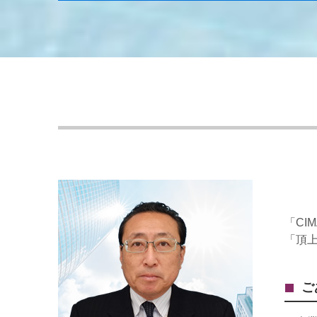
「CI
「頂
ご