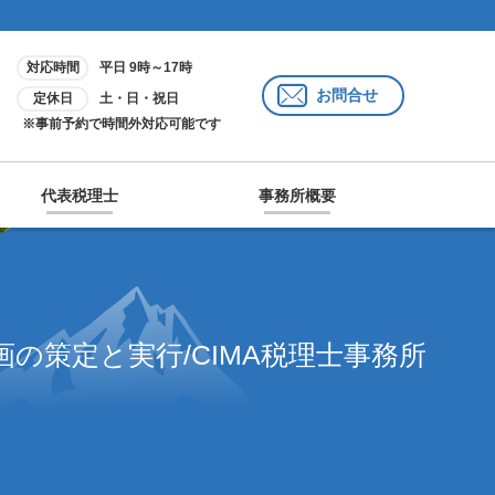
対応時間
平日 9時～17時
お問合せ
定休日
土・日・祝日
※事前予約で時間外対応可能です
代表税理士
事務所概要
画の策定と実行/CIMA税理士事務所