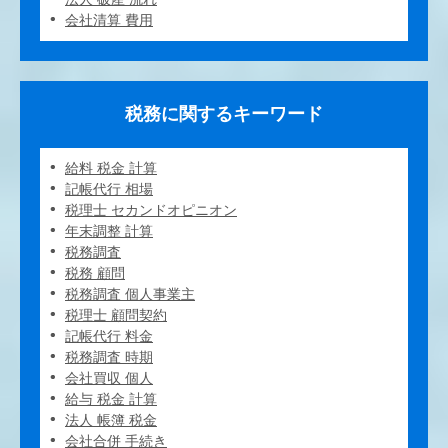
会社清算 費用
税務に関するキーワード
給料 税金 計算
記帳代行 相場
税理士 セカンドオピニオン
年末調整 計算
税務調査
税務 顧問
税務調査 個人事業主
税理士 顧問契約
記帳代行 料金
税務調査 時期
会社買収 個人
給与 税金 計算
法人 帳簿 税金
会社合併 手続き