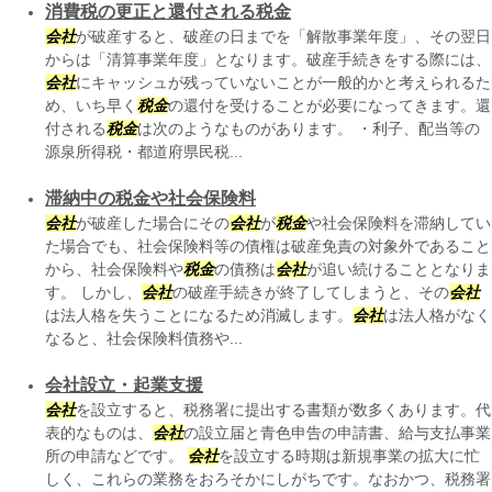
消費税の更正と還付される税金
会社
が破産すると、破産の日までを「解散事業年度」、その翌日
からは「清算事業年度」となります。破産手続きをする際には、
会社
にキャッシュが残っていないことが一般的かと考えられるた
め、いち早く
税金
の還付を受けることが必要になってきます。還
付される
税金
は次のようなものがあります。 ・利子、配当等の
源泉所得税・都道府県民税...
滞納中の税金や社会保険料
会社
が破産した場合にその
会社
が
税金
や社会保険料を滞納してい
た場合でも、社会保険料等の債権は破産免責の対象外であること
から、社会保険料や
税金
の債務は
会社
が追い続けることとなりま
す。 しかし、
会社
の破産手続きが終了してしまうと、その
会社
は法人格を失うことになるため消滅します。
会社
は法人格がなく
なると、社会保険料債務や...
会社設立・起業支援
会社
を設立すると、税務署に提出する書類が数多くあります。代
表的なものは、
会社
の設立届と青色申告の申請書、給与支払事業
所の申請などです。
会社
を設立する時期は新規事業の拡大に忙
しく、これらの業務をおろそかにしがちです。なおかつ、税務署