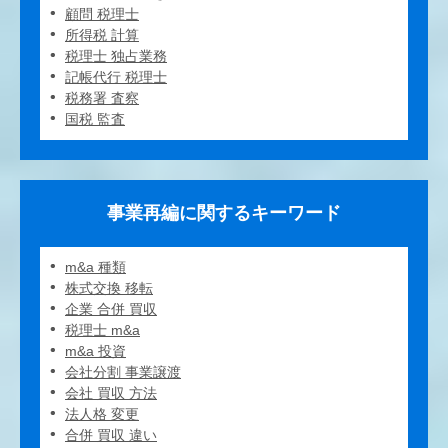
顧問 税理士
所得税 計算
税理士 独占業務
記帳代行 税理士
税務署 査察
国税 監査
事業再編に関するキーワード
m&a 種類
株式交換 移転
企業 合併 買収
税理士 m&a
m&a 投資
会社分割 事業譲渡
会社 買収 方法
法人格 変更
合併 買収 違い