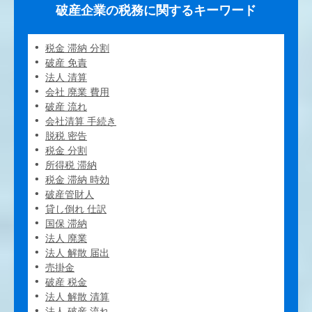
破産企業の税務に関するキーワード
税金 滞納 分割
破産 免責
法人 清算
会社 廃業 費用
破産 流れ
会社清算 手続き
脱税 密告
税金 分割
所得税 滞納
税金 滞納 時効
破産管財人
貸し倒れ 仕訳
国保 滞納
法人 廃業
法人 解散 届出
売掛金
破産 税金
法人 解散 清算
法人 破産 流れ