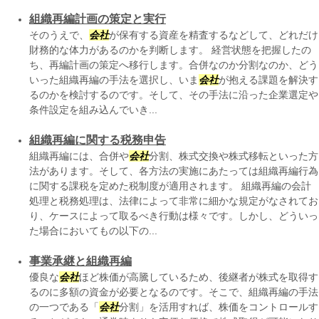
組織再編計画の策定と実行
そのうえで、
会社
が保有する資産を精査するなどして、どれだけ
財務的な体力があるのかを判断します。 経営状態を把握したの
ち、再編計画の策定へ移行します。合併なのか分割なのか、どう
いった組織再編の手法を選択し、いま
会社
が抱える課題を解決す
るのかを検討するのです。そして、その手法に沿った企業選定や
条件設定を組み込んでいき...
組織再編に関する税務申告
組織再編には、合併や
会社
分割、株式交換や株式移転といった方
法があります。そして、各方法の実施にあたっては組織再編行為
に関する課税を定めた税制度が適用されます。 組織再編の会計
処理と税務処理は、法律によって非常に細かな規定がなされてお
り、ケースによって取るべき行動は様々です。しかし、どういっ
た場合においてもの以下の...
事業承継と組織再編
優良な
会社
ほど株価が高騰しているため、後継者が株式を取得す
るのに多額の資金が必要となるのです。そこで、組織再編の手法
の一つである「
会社
分割」を活用すれば、株価をコントロールす