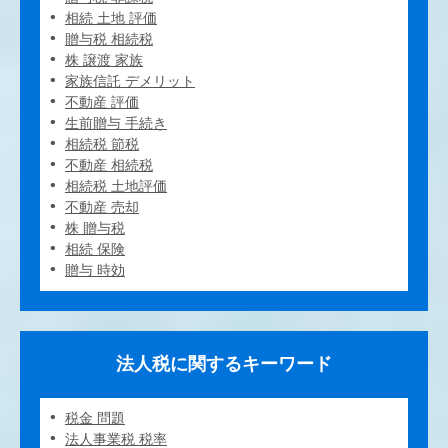
相続 土地 評価
贈与税 相続税
株 譲渡 家族
家族信託 デメリット
不動産 評価
生前贈与 手続き
相続税 節税
不動産 相続税
相続税 土地評価
不動産 売却
株 贈与税
相続 保険
贈与 時効
法人税に関するキーワード
税金 問題
法人事業税 税率