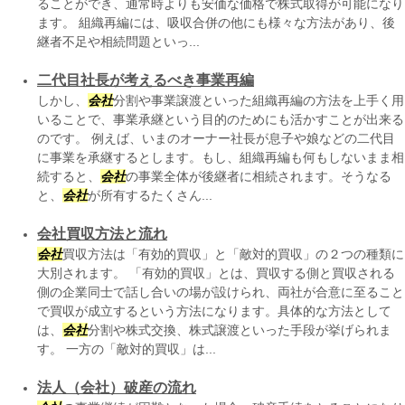
ることができ、通常時よりも安価な価格で株式取得が可能になり
ます。 組織再編には、吸収合併の他にも様々な方法があり、後
継者不足や相続問題といっ...
二代目社長が考えるべき事業再編
しかし、
会社
分割や事業譲渡といった組織再編の方法を上手く用
いることで、事業承継という目的のためにも活かすことが出来る
のです。 例えば、いまのオーナー社長が息子や娘などの二代目
に事業を承継するとします。もし、組織再編も何もしないまま相
続すると、
会社
の事業全体が後継者に相続されます。そうなる
と、
会社
が所有するたくさん...
会社買収方法と流れ
会社
買収方法は「有効的買収」と「敵対的買収」の２つの種類に
大別されます。 「有効的買収」とは、買収する側と買収される
側の企業同士で話し合いの場が設けられ、両社が合意に至ること
で買収が成立するという方法になります。具体的な方法として
は、
会社
分割や株式交換、株式譲渡といった手段が挙げられま
す。 一方の「敵対的買収」は...
法人（会社）破産の流れ