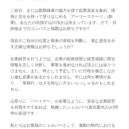
ご自分、または親類縁者の協力を得て起業資金を集め、情
熱と志をを持って登りはじめる「アーリーステージ」(創
業)。あなたの目指す山の頂きは決まっています。さて、目
的地までのコンパスと地図はお持ちですか?
現在のご自分の位置と将来の道程を判断し、進む道先を示
す正確な情報はお持ちでしょうか?
企業経営を行う上では、企業の財政状態と経営成績に関る
情報を正しく分析し、事業を進めなければ頂上には辿りつ
けません。また、時として予定していた行程を修正しなが
ら進む必要があるかもしれません。中には何か事情があ
り、「単独行」せざる得ない方もいらっしゃるかもしれま
せん。
山登りに「パートナー」が必要なように、安全な企業経営
を目指すのであれば、熟練したシェルパー(道先案内人)の同
伴が必須です。
私たちはお客様のシェルパーとして、激動の時代における