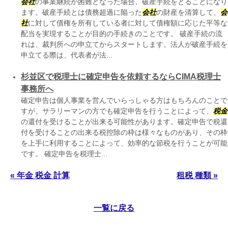
会社
の事業継続が困難となった場合、破産手続をとることになり
ます。破産手続とは債務超過に陥った
会社
の財産を清算して、
会
社
に対して債権を所有している者に対して債権額に応じた平等な
配当を実現することが目的の手続きのことです。 破産手続の流
れは、裁判所への申立てからスタートします。法人が破産手続を
申立てる際は、代表者が法...
杉並区で税理士に確定申告を依頼するならCIMA税理士
事務所へ
確定申告は個人事業を営んでいらっしゃる方はもちろんのことで
すが、サラリーマンの方でも確定申告を行うことによって、
税金
の還付を受けることが出来る可能性があります。確定申告で税還
付を受けることの出来る税控除の枠は様々なものがあり、その枠
を上手に利用することによって、効率的な節税を行うことが可能
です。 確定申告を税理士...
« 年金 税金 計算
租税 種類 »
一覧に戻る