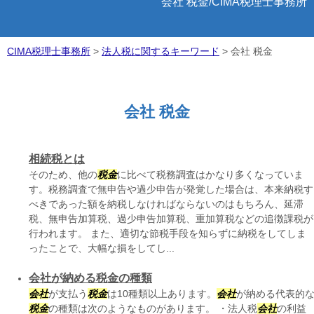
会社 税金/CIMA税理士事務所
CIMA税理士事務所
>
法人税に関するキーワード
>
会社 税金
会社 税金
相続税とは
そのため、他の
税金
に比べて税務調査はかなり多くなっていま
す。税務調査で無申告や過少申告が発覚した場合は、本来納税す
べきであった額を納税しなければならないのはもちろん、延滞
税、無申告加算税、過少申告加算税、重加算税などの追徴課税が
行われます。 また、適切な節税手段を知らずに納税をしてしま
ったことで、大幅な損をしてし...
会社が納める税金の種類
会社
が支払う
税金
は10種類以上あります。
会社
が納める代表的
税金
の種類は次のようなものがあります。 ・法人税
会社
の利益