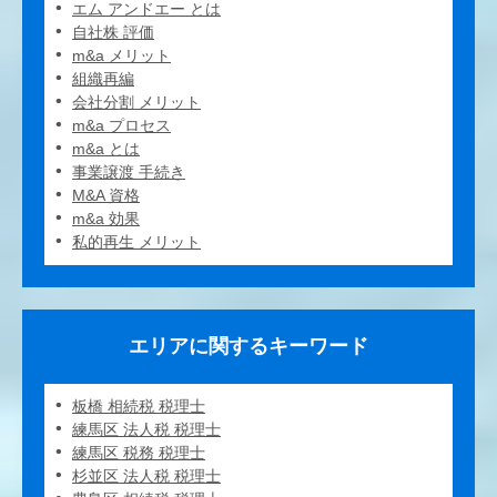
エム アンドエー とは
自社株 評価
m&a メリット
組織再編
会社分割 メリット
m&a プロセス
m&a とは
事業譲渡 手続き
M&A 資格
m&a 効果
私的再生 メリット
エリアに関するキーワード
板橋 相続税 税理士
練馬区 法人税 税理士
練馬区 税務 税理士
杉並区 法人税 税理士