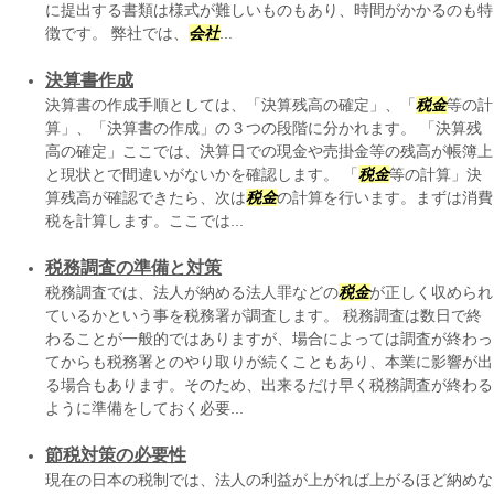
に提出する書類は様式が難しいものもあり、時間がかかるのも特
徴です。 弊社では、
会社
...
決算書作成
決算書の作成手順としては、「決算残高の確定」、「
税金
等の計
算」、「決算書の作成」の３つの段階に分かれます。 「決算残
高の確定」ここでは、決算日での現金や売掛金等の残高が帳簿上
と現状とで間違いがないかを確認します。 「
税金
等の計算」決
算残高が確認できたら、次は
税金
の計算を行います。まずは消費
税を計算します。ここでは...
税務調査の準備と対策
税務調査では、法人が納める法人罪などの
税金
が正しく収められ
ているかという事を税務署が調査します。 税務調査は数日で終
わることが一般的ではありますが、場合によっては調査が終わっ
てからも税務署とのやり取りが続くこともあり、本業に影響が出
る場合もあります。そのため、出来るだけ早く税務調査が終わる
ように準備をしておく必要...
節税対策の必要性
現在の日本の税制では、法人の利益が上がれば上がるほど納めな