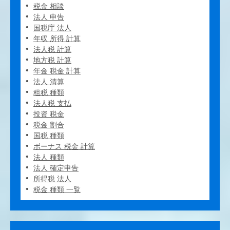
税金 相談
法人 申告
国税庁 法人
年収 所得 計算
法人税 計算
地方税 計算
年金 税金 計算
法人 清算
租税 種類
法人税 支払
投資 税金
税金 割合
国税 種類
ボーナス 税金 計算
法人 種類
法人 確定申告
所得税 法人
税金 種類 一覧