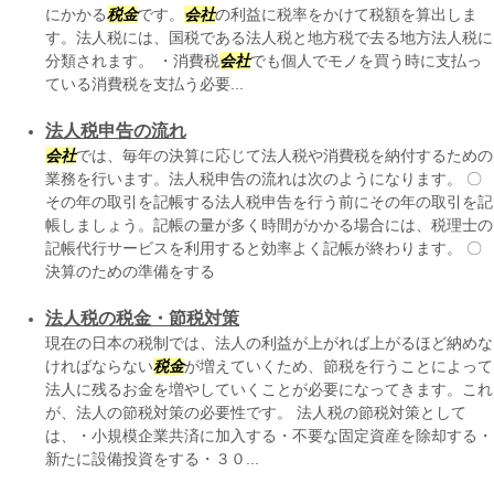
にかかる
税金
です。
会社
の利益に税率をかけて税額を算出しま
す。法人税には、国税である法人税と地方税で去る地方法人税に
分類されます。 ・消費税
会社
でも個人でモノを買う時に支払っ
ている消費税を支払う必要...
法人税申告の流れ
会社
では、毎年の決算に応じて法人税や消費税を納付するための
業務を行います。法人税申告の流れは次のようになります。 〇
その年の取引を記帳する法人税申告を行う前にその年の取引を記
帳しましょう。記帳の量が多く時間がかかる場合には、税理士の
記帳代行サービスを利用すると効率よく記帳が終わります。 〇
決算のための準備をする
法人税の税金・節税対策
現在の日本の税制では、法人の利益が上がれば上がるほど納めな
ければならない
税金
が増えていくため、節税を行うことによって
法人に残るお金を増やしていくことが必要になってきます。これ
が、法人の節税対策の必要性です。 法人税の節税対策として
は、・小規模企業共済に加入する・不要な固定資産を除却する・
新たに設備投資をする・３０...