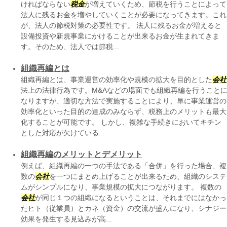
ければならない
税金
が増えていくため、節税を行うことによって
法人に残るお金を増やしていくことが必要になってきます。これ
が、法人の節税対策の必要性です。 法人に残るお金が増えると
設備投資や新規事業にかけることが出来るお金が生まれてきま
す。そのため、法人では節税...
組織再編とは
組織再編とは、事業運営の効率化や規模の拡大を目的とした
会社
法上の法律行為です。M&Aなどの場面でも組織再編を行うこと
なりますが、適切な方法で実施することにより、単に事業運営の
効率化といった目的の達成のみならず、税務上のメリットも最大
化することが可能です。 しかし、複雑な手続きにおいてキチン
とした対応が欠けている...
組織再編のメリットとデメリット
例えば、組織再編の一つの手法である「合併」を行った場合、複
数の
会社
を一つにまとめ上げることが出来るため、組織のシステ
ムがシンプルになり、事業規模の拡大につながります。 複数の
会社
が同じ１つの組織になるということは、それまでにはなかっ
たヒト（従業員）とカネ（資金）の交流が盛んになり、シナジー
効果を発生する見込みが高...