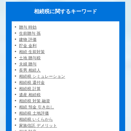
相続税に関するキーワード
贈与 時効
生前贈与 孫
建物 評価
貯金 金利
相続 生前対策
土地 贈与税
夫婦 贈与
長男 相続人
相続税 シミュレーション
相続税 還付金
相続税 計算
遺産 相続税
相続税 対策 融資
相続 預金 引き出し
相続税 土地評価
相続税 いくらから
家族信託 デメリット