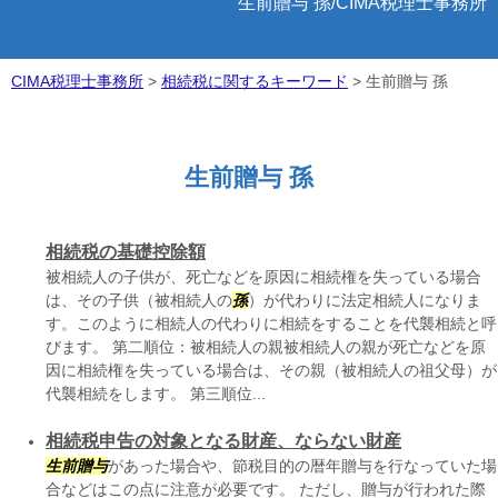
生前贈与 孫/CIMA税理士事務所
CIMA税理士事務所
>
相続税に関するキーワード
>
生前贈与 孫
生前贈与 孫
相続税の基礎控除額
被相続人の子供が、死亡などを原因に相続権を失っている場合
は、その子供（被相続人の
孫
）が代わりに法定相続人になりま
す。このように相続人の代わりに相続をすることを代襲相続と呼
びます。 第二順位：被相続人の親被相続人の親が死亡などを原
因に相続権を失っている場合は、その親（被相続人の祖父母）が
代襲相続をします。 第三順位...
相続税申告の対象となる財産、ならない財産
生前贈与
があった場合や、節税目的の暦年贈与を行なっていた場
合などはこの点に注意が必要です。 ただし、贈与が行われた際