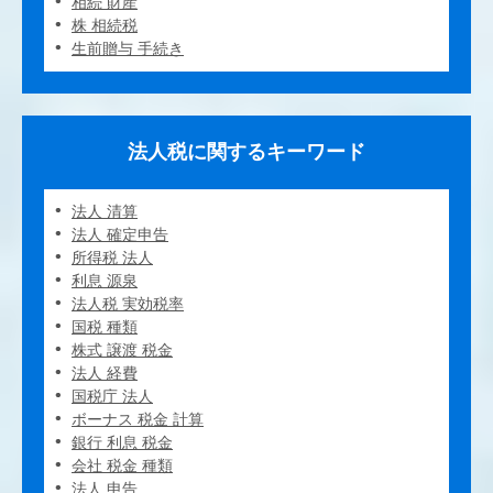
相続 財産
株 相続税
生前贈与 手続き
法人税に関するキーワード
法人 清算
法人 確定申告
所得税 法人
利息 源泉
法人税 実効税率
国税 種類
株式 譲渡 税金
法人 経費
国税庁 法人
ボーナス 税金 計算
銀行 利息 税金
会社 税金 種類
法人 申告