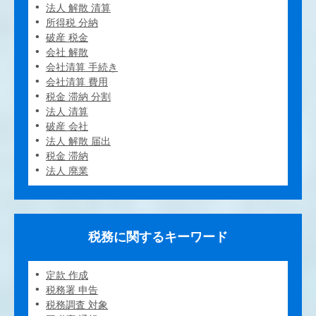
法人 解散 清算
所得税 分納
破産 税金
会社 解散
会社清算 手続き
会社清算 費用
税金 滞納 分割
法人 清算
破産 会社
法人 解散 届出
税金 滞納
法人 廃業
税務に関するキーワード
定款 作成
税務署 申告
税務調査 対象