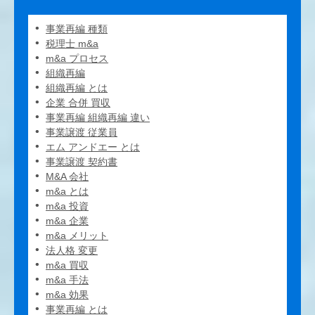
事業再編 種類
税理士 m&a
m&a プロセス
組織再編
組織再編 とは
企業 合併 買収
事業再編 組織再編 違い
事業譲渡 従業員
エム アンドエー とは
事業譲渡 契約書
M&A 会社
m&a とは
m&a 投資
m&a 企業
m&a メリット
法人格 変更
m&a 買収
m&a 手法
m&a 効果
事業再編 とは