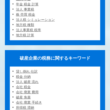
年金 税金 計算
法人 事業税
株 売買 税金
法人税 シミュレーション
地方税 種類
法人事業税 税率
地方税 計算
破産企業の税務に関するキーワード
貸し倒れ 仕訳
税金 分納
法人 破産 流れ
会社 税金
会社 廃業 費用
破産 免責
会社 廃業 手続き
所得税 滞納