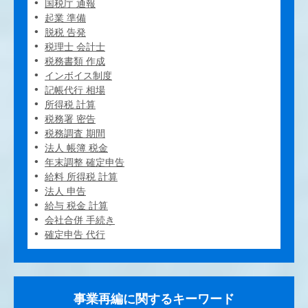
国税庁 通報
起業 準備
脱税 告発
税理士 会計士
税務書類 作成
インボイス制度
記帳代行 相場
所得税 計算
税務署 密告
税務調査 期間
法人 帳簿 税金
年末調整 確定申告
給料 所得税 計算
法人 申告
給与 税金 計算
会社合併 手続き
確定申告 代行
事業再編に関するキーワード