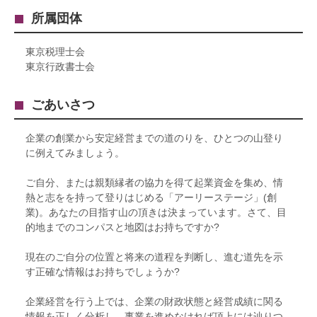
所属団体
東京税理士会
東京行政書士会
ごあいさつ
企業の創業から安定経営までの道のりを、ひとつの山登り
に例えてみましょう。
ご自分、または親類縁者の協力を得て起業資金を集め、情
熱と志をを持って登りはじめる「アーリーステージ」(創
業)。あなたの目指す山の頂きは決まっています。さて、目
的地までのコンパスと地図はお持ちですか?
現在のご自分の位置と将来の道程を判断し、進む道先を示
す正確な情報はお持ちでしょうか?
企業経営を行う上では、企業の財政状態と経営成績に関る
情報を正しく分析し、事業を進めなければ頂上には辿りつ