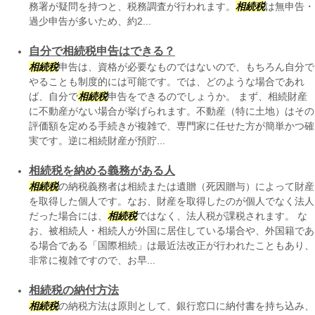
務署が疑問を持つと、税務調査が行われます。
相続税
は無申告・
過少申告が多いため、約2...
自分で相続税申告はできる？
相続税
申告は、資格が必要なものではないので、もちろん自分で
やることも制度的には可能です。では、どのような場合であれ
ば、自分で
相続税
申告をできるのでしょうか。 まず、相続財産
に不動産がない場合が挙げられます。不動産（特に土地）はその
評価額を定める手続きが複雑で、専門家に任せた方が簡単かつ確
実です。逆に相続財産が預貯...
相続税を納める義務がある人
相続税
の納税義務者は相続または遺贈（死因贈与）によって財産
を取得した個人です。なお、財産を取得したのが個人でなく法人
だった場合には、
相続税
ではなく、法人税が課税されます。 な
お、被相続人・相続人が外国に居住している場合や、外国籍であ
る場合である「国際相続」は最近法改正が行われたこともあり、
非常に複雑ですので、お早...
相続税の納付方法
相続税
の納税方法は原則として、銀行窓口に納付書を持ち込み、