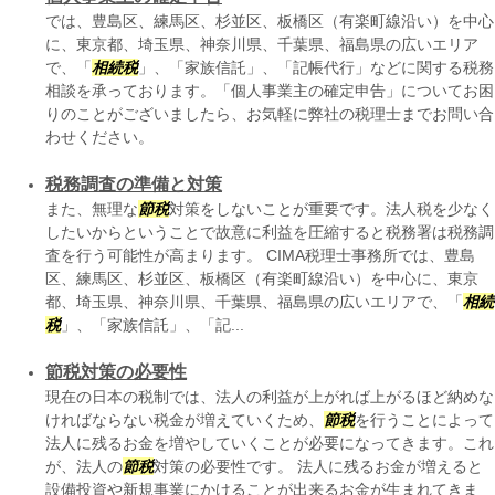
では、豊島区、練馬区、杉並区、板橋区（有楽町線沿い）を中心
に、東京都、埼玉県、神奈川県、千葉県、福島県の広いエリア
で、「
相続税
」、「家族信託」、「記帳代行」などに関する税務
相談を承っております。「個人事業主の確定申告」についてお困
りのことがございましたら、お気軽に弊社の税理士までお問い合
わせください。
税務調査の準備と対策
また、無理な
節税
対策をしないことが重要です。法人税を少なく
したいからということで故意に利益を圧縮すると税務署は税務調
査を行う可能性が高まります。 CIMA税理士事務所では、豊島
区、練馬区、杉並区、板橋区（有楽町線沿い）を中心に、東京
都、埼玉県、神奈川県、千葉県、福島県の広いエリアで、「
相続
税
」、「家族信託」、「記...
節税対策の必要性
現在の日本の税制では、法人の利益が上がれば上がるほど納めな
ければならない税金が増えていくため、
節税
を行うことによって
法人に残るお金を増やしていくことが必要になってきます。これ
が、法人の
節税
対策の必要性です。 法人に残るお金が増えると
設備投資や新規事業にかけることが出来るお金が生まれてきま