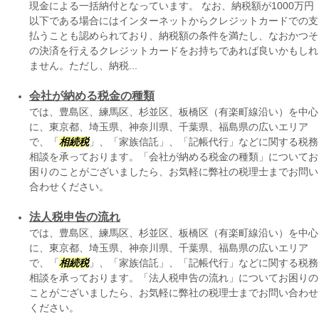
現金による一括納付となっています。 なお、納税額が1000万円
以下である場合にはインターネットからクレジットカードでの支
払うことも認められており、納税額の条件を満たし、なおかつそ
の決済を行えるクレジットカードをお持ちであれば良いかもしれ
ません。ただし、納税...
会社が納める税金の種類
では、豊島区、練馬区、杉並区、板橋区（有楽町線沿い）を中心
に、東京都、埼玉県、神奈川県、千葉県、福島県の広いエリア
で、「
相続税
」、「家族信託」、「記帳代行」などに関する税務
相談を承っております。「会社が納める税金の種類」についてお
困りのことがございましたら、お気軽に弊社の税理士までお問い
合わせください。
法人税申告の流れ
では、豊島区、練馬区、杉並区、板橋区（有楽町線沿い）を中心
に、東京都、埼玉県、神奈川県、千葉県、福島県の広いエリア
で、「
相続税
」、「家族信託」、「記帳代行」などに関する税務
相談を承っております。「法人税申告の流れ」についてお困りの
ことがございましたら、お気軽に弊社の税理士までお問い合わせ
ください。