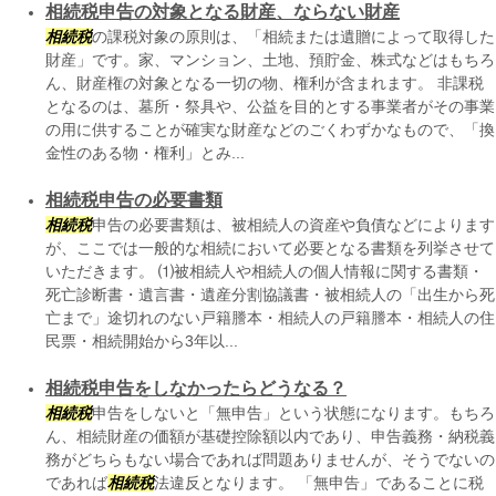
相続税申告の対象となる財産、ならない財産
相続税
の課税対象の原則は、「相続または遺贈によって取得した
財産」です。家、マンション、土地、預貯金、株式などはもちろ
ん、財産権の対象となる一切の物、権利が含まれます。 非課税
となるのは、墓所・祭具や、公益を目的とする事業者がその事業
の用に供することが確実な財産などのごくわずかなもので、「換
金性のある物・権利」とみ...
相続税申告の必要書類
相続税
申告の必要書類は、被相続人の資産や負債などによります
が、ここでは一般的な相続において必要となる書類を列挙させて
いただきます。 ⑴被相続人や相続人の個人情報に関する書類・
死亡診断書・遺言書・遺産分割協議書・被相続人の「出生から死
亡まで」途切れのない戸籍謄本・相続人の戸籍謄本・相続人の住
民票・相続開始から3年以...
相続税申告をしなかったらどうなる？
相続税
申告をしないと「無申告」という状態になります。もちろ
ん、相続財産の価額が基礎控除額以内であり、申告義務・納税義
務がどちらもない場合であれば問題ありませんが、そうでないの
であれば
相続税
法違反となります。 「無申告」であることに税