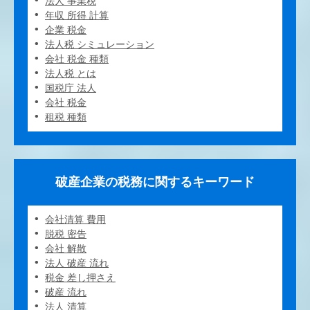
法人 事業税
年収 所得 計算
企業 税金
法人税 シミュレーション
会社 税金 種類
法人税 とは
国税庁 法人
会社 税金
租税 種類
破産企業の税務に関するキーワード
会社清算 費用
脱税 密告
会社 解散
法人 破産 流れ
税金 差し押さえ
破産 流れ
法人 清算