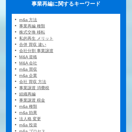
事業再編に関するキーワード
m&a 方法
事業再編 種類
株式交換 移転
私的再生 メリット
合併 買収 違い
会社分割 事業譲渡
M&A 資格
M&A 会社
m&a 買収
m&a 企業
会社 買収 方法
事業譲渡 消費税
組織再編
事業譲渡 税金
m&a 種類
m&a 効果
法人格 変更
m&a 投資
m&a プロセス