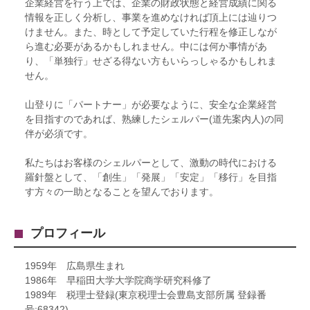
企業経営を行う上では、企業の財政状態と経営成績に関る
情報を正しく分析し、事業を進めなければ頂上には辿りつ
けません。また、時として予定していた行程を修正しなが
ら進む必要があるかもしれません。中には何か事情があ
り、「単独行」せざる得ない方もいらっしゃるかもしれま
せん。
山登りに「パートナー」が必要なように、安全な企業経営
を目指すのであれば、熟練したシェルパー(道先案内人)の同
伴が必須です。
私たちはお客様のシェルパーとして、激動の時代における
羅針盤として、「創生」「発展」「安定」「移行」を目指
す方々の一助となることを望んでおります。
プロフィール
1959年 広島県生まれ
1986年 早稲田大学大学院商学研究科修了
1989年 税理士登録(東京税理士会豊島支部所属 登録番
号:68342)