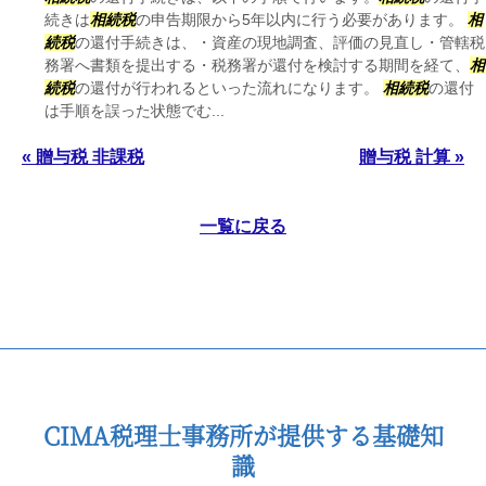
続きは
相続税
の申告期限から5年以内に行う必要があります。
相
続税
の還付手続きは、・資産の現地調査、評価の見直し・管轄税
務署へ書類を提出する・税務署が還付を検討する期間を経て、
相
続税
の還付が行われるといった流れになります。
相続税
の還付
は手順を誤った状態でむ...
« 贈与税 非課税
贈与税 計算 »
一覧に戻る
CIMA税理士事務所が提供する基礎知
識