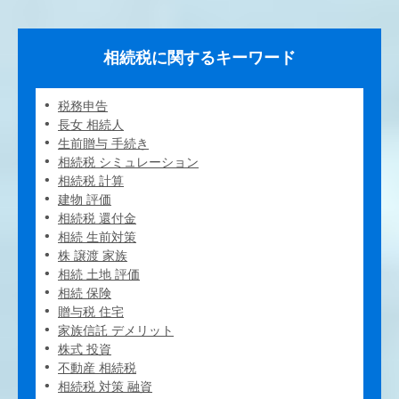
相続税に関するキーワード
税務申告
長女 相続人
生前贈与 手続き
相続税 シミュレーション
相続税 計算
建物 評価
相続税 還付金
相続 生前対策
株 譲渡 家族
相続 土地 評価
相続 保険
贈与税 住宅
家族信託 デメリット
株式 投資
不動産 相続税
相続税 対策 融資