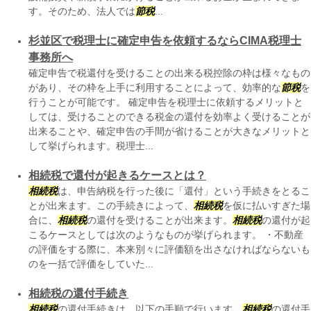
す。そのため、法人では
節税
...
杉並区で税理士に確定申告を依頼するならCIMA税理士
事務所へ
確定申告で税還付を受けることの出来る税控除の枠は様々なもの
があり、その枠を上手に利用することによって、効率的な
節税
を
行うことが可能です。 確定申告を税理士に依頼するメリットと
しては、受けることのできる税金の還付を効率よく受けることが
出来ることや、確定申告の手間が省けることが大きなメリットと
して挙げられます。税理士...
相続税で還付が起きるケースとは？
相続税
は、申告納税を行った後に「還付」という手続きをとるこ
とが出来ます。この手続きによって、
相続税
を仮に払いすぎた場
合に、
相続税
の還付を受けることが出来ます。
相続税
の還付が起
こるケースとしては次のようなものが挙げられます。 ・不動産
の評価をする際に、本来別々に評価額を出さなければならないも
のを一括で評価をしていた...
相続税の還付手続き
相続税
の還付手続きは、以下の手順で行います。
相続税
の還付手