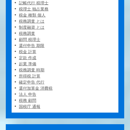
記帳代行 税理士
税理士 独占業務
税金 種類 個人
税務調査 とは
制度融資 とは
税務調査
顧問 税理士
還付申告 期限
税金 計算
定款 作成
起業 準備
税務調査 時期
所得税 計算
確定申告 代行
還付加算金 消費税
法人 申告
税務 顧問
国税庁 通報