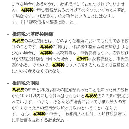
ような場合にあるのかは、必ず把握しておかなければなりませ
ん。
相続税
の申告義務があるのは以下の２つのいずれかを満た
す場合です。¬⑴が原則、⑵が例外ということにはなりま
す。 ⑴「課税価格＞基礎控除」と...
相続税の基礎控除額
相続税
の基礎控除とは、どのような相続においても利用できる控
除のことです。
相続税
の原則は、①課税価格が基礎控除額よりも
少ない場合は、
相続税
の納税義務も、申告義務もない。②課税価
格が基礎控除額を上回った場合は、
相続税
の納税義務と、申告義
務がある。ですので、
相続税
について考えるならまずは基礎控除
について考えなくてはなり...
相続税の期限
相続税
の申告と納税は相続の開始があったことを知った日の翌日
から10ヶ月以内にしなければならないと
相続税
法２７条に規定
れています。 つまり、ほとんどの場合においては被相続人の方
が亡くなった日の翌日から10ヶ月以内ということになりま
す。 なお、
相続税
の申告は「被相続人の住所」の所轄税務署長
に申告書を提出する必要があ...