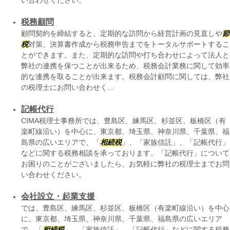
い合わせください。
税務顧問
顧問契約を締結すると、定期的な訪問から経営計画の見直しや
節
税
対策、決算書作成から税務申告までをトータルサポートするこ
とができます。また、定期的な訪問や打ち合わせによって法人と
弊社の連携を保つことが出来るため、税務会計業務に関して効率
的な連携を取ることが出来ます。税務会計顧問に関しては、弊社
の税理士にお問い合わせく...
記帳代行
CIMA税理士事務所では、豊島区、練馬区、杉並区、板橋区（有
楽町線沿い）を中心に、東京都、埼玉県、神奈川県、千葉県、福
島県の広いエリアで、「
相続税
」、「家族信託」、「記帳代行」
などに関する税務相談を承っております。「記帳代行」について
お困りのことがございましたら、お気軽に弊社の税理士までお問
い合わせください。
会社設立・起業支援
では、豊島区、練馬区、杉並区、板橋区（有楽町線沿い）を中心
に、東京都、埼玉県、神奈川県、千葉県、福島県の広いエリア
で、「
相続税
」、「家族信託」、「記帳代行」などに関する税務