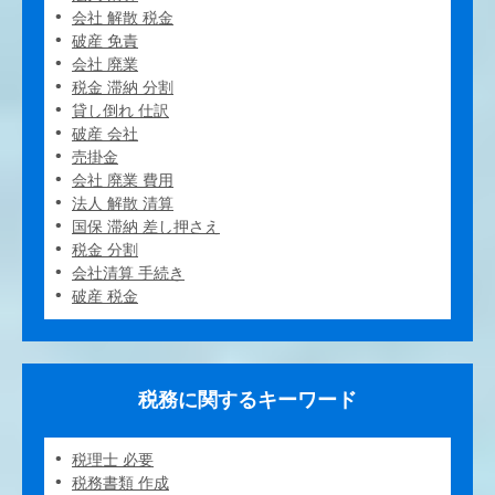
会社 解散 税金
破産 免責
会社 廃業
税金 滞納 分割
貸し倒れ 仕訳
破産 会社
売掛金
会社 廃業 費用
法人 解散 清算
国保 滞納 差し押さえ
税金 分割
会社清算 手続き
破産 税金
税務に関するキーワード
税理士 必要
税務書類 作成