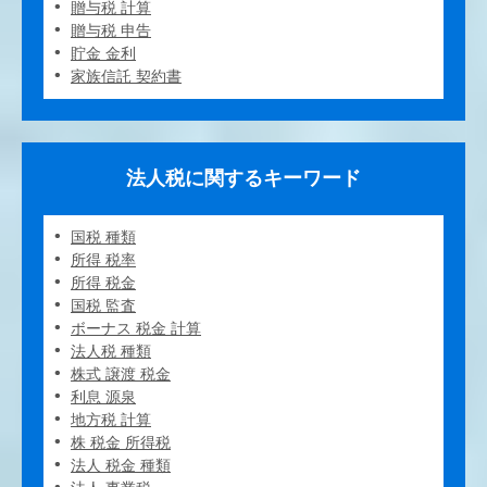
贈与税 計算
贈与税 申告
貯金 金利
家族信託 契約書
法人税に関するキーワード
国税 種類
所得 税率
所得 税金
国税 監査
ボーナス 税金 計算
法人税 種類
株式 譲渡 税金
利息 源泉
地方税 計算
株 税金 所得税
法人 税金 種類