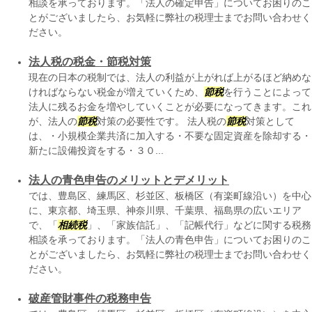
相談を承っております。「法人の確定申告」についてお困りのこ
とがございましたら、お気軽に弊社の税理士までお問い合わせく
ださい。
法人税の税金・節税対策
現在の日本の税制では、法人の利益が上がれば上がるほど納めな
ければならない税金が増えていくため、
節税
を行うことによって
法人に残るお金を増やしていくことが必要になってきます。これ
が、法人の
節税
対策の必要性です。 法人税の
節税
対策として
は、・小規模企業共済に加入する・不要な固定資産を除却する・
新たに設備投資をする・３０...
法人の青色申告のメリットとデメリット
では、豊島区、練馬区、杉並区、板橋区（有楽町線沿い）を中心
に、東京都、埼玉県、神奈川県、千葉県、福島県の広いエリア
で、「
相続税
」、「家族信託」、「記帳代行」などに関する税務
相談を承っております。「法人の青色申告」についてお困りのこ
とがございましたら、お気軽に弊社の税理士までお問い合わせく
ださい。
破産管財事件の税務申告