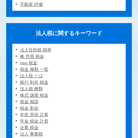
不動産 評価
法人税に関するキーワード
法人住民税 税率
株 売買 税金
npo 税金
税金 種類 一覧
法人税 とは
銀行 利息 税金
法人税 種類
株式 譲渡 税金
税金 相談
税金 割合
年収 所得 計算
年金 税金 計算
企業 税金
法人 事業税