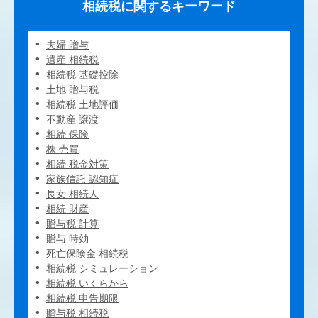
相続税に関するキーワード
夫婦 贈与
遺産 相続税
相続税 基礎控除
土地 贈与税
相続税 土地評価
不動産 譲渡
相続 保険
株 売買
相続 税金対策
家族信託 認知症
長女 相続人
相続 財産
贈与税 計算
贈与 時効
死亡保険金 相続税
相続税 シミュレーション
相続税 いくらから
相続税 申告期限
贈与税 相続税