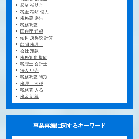
起業 補助金
税金 種類 個人
税務署 密告
税務調査
国税庁 通報
給料 所得税 計算
顧問 税理士
会社 定款
税務調査 期間
税理士 会計士
法人 申告
税務調査 時期
税理士 節税
税務署 入る
税金 計算
事業再編に関するキーワード