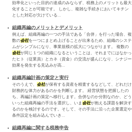
効率化といった目的の達成のみならず、税務上のメリットも最大
化することが可能です。 しかし、複雑な手続きにおいてキチン
とした対応が欠けている...
組織再編のメリットとデメリット
例えば、組織再編の一つの手法である「合併」を行った場合、複
数の
会社
を一つにまとめ上げることが出来るため、組織のシステ
ムがシンプルになり、事業規模の拡大につながります。 複数の
会社
が同じ１つの組織になるということは、それまでにはなかっ
たヒト（従業員）とカネ（資金）の交流が盛んになり、シナジー
効果を発生する見込みが高...
組織再編計画の策定と実行
そのうえで、
会社
が保有する資産を精査するなどして、どれだけ
財務的な体力があるのかを判断します。 経営状態を把握したの
ち、再編計画の策定へ移行します。合併なのか分割なのか、どう
いった組織再編の手法を選択し、いま
会社
が抱える課題を解決す
るのかを検討するのです。そして、その手法に沿った企業選定や
条件設定を組み込んでいき...
組織再編に関する税務申告