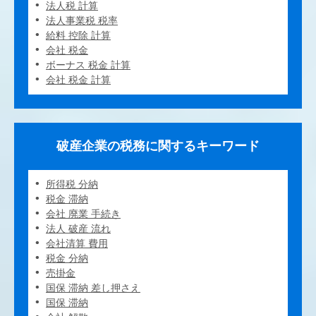
法人税 計算
法人事業税 税率
給料 控除 計算
会社 税金
ボーナス 税金 計算
会社 税金 計算
破産企業の税務に関するキーワード
所得税 分納
税金 滞納
会社 廃業 手続き
法人 破産 流れ
会社清算 費用
税金 分納
売掛金
国保 滞納 差し押さえ
国保 滞納