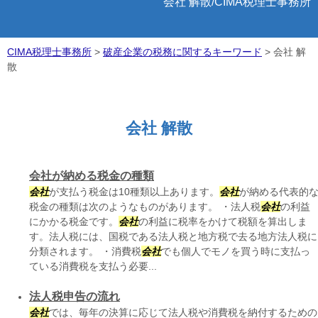
会社 解散/CIMA税理士事務所
CIMA税理士事務所
>
破産企業の税務に関するキーワード
>
会社 解
散
会社 解散
会社が納める税金の種類
会社
が支払う税金は10種類以上あります。
会社
が納める代表的
税金の種類は次のようなものがあります。 ・法人税
会社
の利益
にかかる税金です。
会社
の利益に税率をかけて税額を算出しま
す。法人税には、国税である法人税と地方税で去る地方法人税に
分類されます。 ・消費税
会社
でも個人でモノを買う時に支払っ
ている消費税を支払う必要...
法人税申告の流れ
会社
では、毎年の決算に応じて法人税や消費税を納付するための