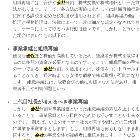
組織再編には、合併や
会社
分割、株式交換や株式移転といった方
法があります。そして、各方法の実施にあたっては組織再編行為
に関する課税を定めた税制度が適用されます。 組織再編の会計
処理と税務処理は、法律によって非常に細かな規定がなされてお
り、ケースによって取るべき行動は様々です。しかし、どういっ
た場合においてもの以下の...
事業承継と組織再編
優良な
会社
ほど株価が高騰しているため、後継者が株式を取得す
るのに多額の資金が必要となるのです。そこで、組織再編の手法
の一つである「
会社
分割」を活用すれば、株価をコントロールす
ることができ、通常時よりも安価な価格で株式取得が可能になり
ます。 組織再編には、吸収合併の他にも様々な方法があり、後
継者不足や相続問題といっ...
二代目社長が考えるべき事業再編
しかし、
会社
分割や事業譲渡といった組織再編の方法を上手く用
いることで、事業承継という目的のためにも活かすことが出来る
のです。 例えば、いまのオーナー社長が息子や娘などの二代目
に事業を承継するとします。もし、組織再編も何もしないまま相
続すると、
会社
の事業全体が後継者に相続されます。そうなる