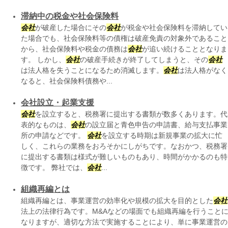
滞納中の税金や社会保険料
会社
が破産した場合にその
会社
が税金や社会保険料を滞納してい
た場合でも、社会保険料等の債権は破産免責の対象外であること
から、社会保険料や税金の債務は
会社
が追い続けることとなりま
す。 しかし、
会社
の破産手続きが終了してしまうと、その
会社
は法人格を失うことになるため消滅します。
会社
は法人格がなく
なると、社会保険料債務や...
会社設立・起業支援
会社
を設立すると、税務署に提出する書類が数多くあります。代
表的なものは、
会社
の設立届と青色申告の申請書、給与支払事業
所の申請などです。
会社
を設立する時期は新規事業の拡大に忙
しく、これらの業務をおろそかにしがちです。なおかつ、税務署
に提出する書類は様式が難しいものもあり、時間がかかるのも特
徴です。 弊社では、
会社
...
組織再編とは
組織再編とは、事業運営の効率化や規模の拡大を目的とした
会社
法上の法律行為です。M&Aなどの場面でも組織再編を行うこと
なりますが、適切な方法で実施することにより、単に事業運営の