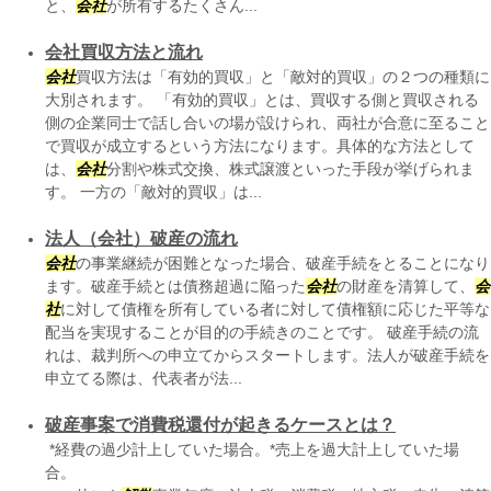
と、
会社
が所有するたくさん...
会社買収方法と流れ
会社
買収方法は「有効的買収」と「敵対的買収」の２つの種類に
大別されます。 「有効的買収」とは、買収する側と買収される
側の企業同士で話し合いの場が設けられ、両社が合意に至ること
で買収が成立するという方法になります。具体的な方法として
は、
会社
分割や株式交換、株式譲渡といった手段が挙げられま
す。 一方の「敵対的買収」は...
法人（会社）破産の流れ
会社
の事業継続が困難となった場合、破産手続をとることになり
ます。破産手続とは債務超過に陥った
会社
の財産を清算して、
会
社
に対して債権を所有している者に対して債権額に応じた平等な
配当を実現することが目的の手続きのことです。 破産手続の流
れは、裁判所への申立てからスタートします。法人が破産手続を
申立てる際は、代表者が法...
破産事案で消費税還付が起きるケースとは？
*経費の過少計上していた場合。*売上を過大計上していた場
合