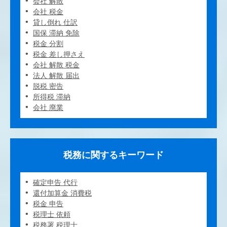
会社 解散
会社 税金
貸し倒れ 仕訳
国保 滞納 免除
税金 分割
税金 差し押さえ
会社 解散 税金
法人 解散 届出
脱税 密告
所得税 滞納
会社 廃業
税務に関するキーワード
確定申告 代行
還付加算金 消費税
税金 申告
税理士 依頼
税務署 税理士