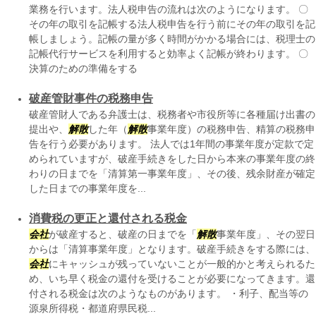
業務を行います。法人税申告の流れは次のようになります。 〇
その年の取引を記帳する法人税申告を行う前にその年の取引を記
帳しましょう。記帳の量が多く時間がかかる場合には、税理士の
記帳代行サービスを利用すると効率よく記帳が終わります。 〇
決算のための準備をする
破産管財事件の税務申告
破産管財人である弁護士は、税務者や市役所等に各種届け出書の
提出や、
解散
した年（
解散
事業年度）の税務申告、精算の税務申
告を行う必要があります。 法人では1年間の事業年度が定款で定
められていますが、破産手続きをした日から本来の事業年度の終
わりの日までを「清算第一事業年度」、その後、残余財産が確定
した日までの事業年度を...
消費税の更正と還付される税金
会社
が破産すると、破産の日までを「
解散
事業年度」、その翌日
からは「清算事業年度」となります。破産手続きをする際には、
会社
にキャッシュが残っていないことが一般的かと考えられるた
め、いち早く税金の還付を受けることが必要になってきます。還
付される税金は次のようなものがあります。 ・利子、配当等の
源泉所得税・都道府県民税...