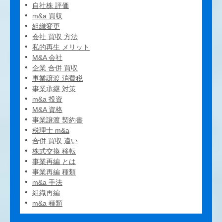
自社株 評価
m&a 買収
組織変更
会社 買収 方法
私的再生 メリット
M&A 会社
企業 合併 買収
事業譲渡 消費税
事業承継 対策
m&a 投資
M&A 資格
事業譲渡 契約書
税理士 m&a
合併 買収 違い
株式交換 移転
事業再編 とは
事業再編 種類
m&a 手法
組織再編
m&a 種類