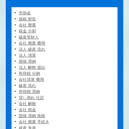
売掛金
脱税 密告
会社 廃業
税金 分割
破産管財人
会社 廃業 費用
法人 破産 流れ
法人 清算
国保 滞納
法人 解散 届出
所得税 分納
会社清算 費用
破産 流れ
所得税 滞納
貸し倒れ 仕訳
会社 解散
会社 税金
国保 滞納 免除
会社 廃業 手続き
破産 免責