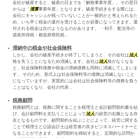
会社が破産すると、破産の日までを「解散事業年度」、その翌日
からは「
清算
事業年度」となります。破産手続きをする際には、
会社にキャッシュが残っていないことが一般的かと考えられるた
め、いち早く税金の還付を受けることが必要になってきます。還
付される税金は次のようなものがあります。 ・利子、配当等の
源泉所得税・都道府県民税...
滞納中の税金や社会保険料
しかし、会社の破産手続きが終了してしまうと、その会社は
法人
格を失うことになるため消滅します。会社は
法人
格がなくなる
と、社会保険料債務や税金の滞納債務も同時に消滅してしまいま
す。 そのため、形式上は社会保険料等の債務は消滅しないこと
になっていますが、実質的には会社は社会保険料等の債務を負う
ことはなくなり、会社の代表...
税務顧問
税務顧問とは、税務に関することを税理士と会計顧問契約書を結
び、会計顧問料を支払うことによって
法人
の経営の右腕となる存
在となるものです。顧問契約を結ぶことによって、経営に関する
ことで税理士と公認会計士は経営者の良きビジネスパートナーと
なることができます。 顧問契約を締結すると、定期的な訪問か