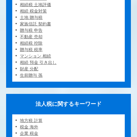
相続税 土地評価
相続 税金対策
土地 贈与税
家族信託 契約書
贈与税 申告
不動産 売却
相続税 控除
贈与税 税率
マンション 相続
相続 預金 引き出し
財産 分配
生前贈与 孫
法人税に関するキーワード
地方税 計算
税金 海外
企業 税金