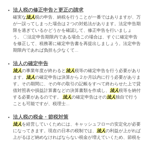
法人税の修正申告と更正の請求
確実な
法人
税の申告、納税を行うことが一番ではありますが、万
が一誤ってしまった場合は２つの対処法があります。法定申告期
限を過ぎているかどうかを確認して、修正申告を行いましょ
う。 〇法定申告期限内である場合この場合は、すぐに確定申告
を修正して、税務署に確定申告書を再提出しましょう。法定申告
期限内であれば負担も少なくて...
法人の確定申告
法人
の事業年度が終わると
法人
税等の確定申告を行う必要があり
ます。
法人
の確定申告は決算から２か月以内に行う必要がありま
す。その期間に、その年の取引の記帳をすべて終わらせた上で貸
借対照表や損益計算書などの決算書類を作成し、
法人
税等を納付
する必要があるのです。
法人
の確定申告はその
法人
独自で行う
ことも可能ですが、税理士...
法人税の税金・節税対策
法人
を経営していくためには、キャッシュフローの安定化が必要
になってきます。現在の日本の税制では、
法人
の利益が上がれば
上がるほど納めなければならない税金が増えていくため、節税を