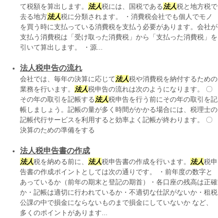
て税額を算出します。
法人
税には、国税である
法人
税と地方税で
去る地方
法人
税に分類されます。 ・消費税会社でも個人でモノ
を買う時に支払っている消費税を支払う必要があります。会社が
支払う消費税は「受け取った消費税」から「支払った消費税」を
引いて算出します。 ・源...
法人税申告の流れ
会社では、毎年の決算に応じて
法人
税や消費税を納付するための
業務を行います。
法人
税申告の流れは次のようになります。 〇
その年の取引を記帳する
法人
税申告を行う前にその年の取引を記
帳しましょう。記帳の量が多く時間がかかる場合には、税理士の
記帳代行サービスを利用すると効率よく記帳が終わります。 〇
決算のための準備をする
法人税申告書の作成
法人
税を納める前に、
法人
税申告書の作成を行います。
法人
税申
告書の作成ポイントとしては次の通りです。 ・前年度の数字と
あっているか（前年の期末と登記の期首）・各口座の残高は正確
か・記帳は適切に行われているか・不適切な仕訳がないか・租税
公課の中で損金にならないものまで損金にしていないか など、
多くのポイントがあります...