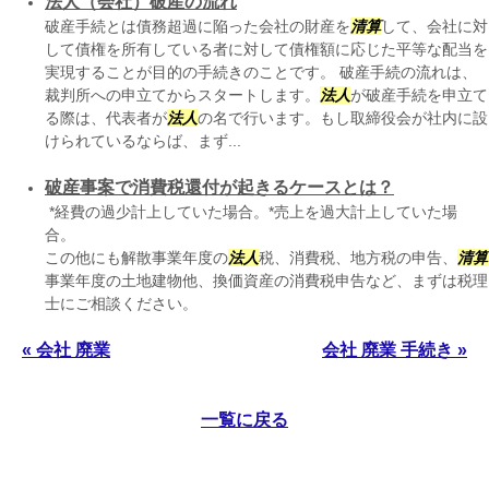
法人（会社）破産の流れ
破産手続とは債務超過に陥った会社の財産を
清算
して、会社に対
して債権を所有している者に対して債権額に応じた平等な配当を
実現することが目的の手続きのことです。 破産手続の流れは、
裁判所への申立てからスタートします。
法人
が破産手続を申立て
る際は、代表者が
法人
の名で行います。もし取締役会が社内に設
けられているならば、まず...
破産事案で消費税還付が起きるケースとは？
*経費の過少計上していた場合。*売上を過大計上していた場
合
この他にも解散事業年度の
法人
税、消費税、地方税の申告、
清算
事業年度の土地建物他、換価資産の消費税申告など、まずは税理
士にご相談ください。
« 会社 廃業
会社 廃業 手続き »
一覧に戻る