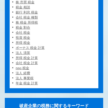
株 売買 税金
税金 相談
銀行 利息 税金
会社 税金 種類
株 税金 所得税
税金 割合
会社 税金
投資 税金
所得 税金
ボーナス 税金 計算
法人 清算
所得 税金 計算
会社 税金 計算
npo 税金
法人 経費
法人 事業税
年金 税金 計算
破産企業の税務に関するキーワード