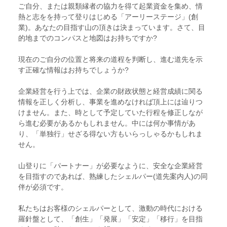
ご自分、または親類縁者の協力を得て起業資金を集め、情
熱と志をを持って登りはじめる「アーリーステージ」(創
業)。あなたの目指す山の頂きは決まっています。さて、目
的地までのコンパスと地図はお持ちですか?
現在のご自分の位置と将来の道程を判断し、進む道先を示
す正確な情報はお持ちでしょうか?
企業経営を行う上では、企業の財政状態と経営成績に関る
情報を正しく分析し、事業を進めなければ頂上には辿りつ
けません。また、時として予定していた行程を修正しなが
ら進む必要があるかもしれません。中には何か事情があ
り、「単独行」せざる得ない方もいらっしゃるかもしれま
せん。
山登りに「パートナー」が必要なように、安全な企業経営
を目指すのであれば、熟練したシェルパー(道先案内人)の同
伴が必須です。
私たちはお客様のシェルパーとして、激動の時代における
羅針盤として、「創生」「発展」「安定」「移行」を目指