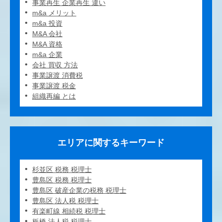
事業再生 企業再生 違い
m&a メリット
m&a 投資
M&A 会社
M&A 資格
m&a 企業
会社 買収 方法
事業譲渡 消費税
事業譲渡 税金
組織再編 とは
エリアに関するキーワード
杉並区 税務 税理士
豊島区 税務 税理士
豊島区 破産企業の税務 税理士
豊島区 法人税 税理士
有楽町線 相続税 税理士
板橋 法人税 税理士