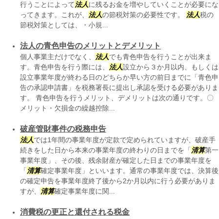
行うことによって
法人
に残るお金を増やしていくことが必要にな
ってきます。これが、
法人
の節税対策の必要性です。
法人
税の
節税対策としては、・小規...
法人の青色申告のメリットとデメリット
個人事業主だけでなく、
法人
でも青色申告を行うことが出来ま
す。青色申告を行う際には、
法人
設立から３か月以内、もしくは
設立事業年度が終わる日のどちらか早い方の前日までに「青色申
告の承認申請書」を税務署長に提出し承認を受ける必要がありま
す。 青色申告を行うメリット、デメリットは次の通りです。〇
メリット・欠損金の繰越控除...
破産管財事件の税務申告
法人
では1年間の事業年度が定款で定められていますが、破産手
続きをした日から本来の事業年度の終わりの日までを「
清算
第一
事業年度」、その後、残余財産が確定した日までの事業年度を
「
清算
確定事業年度」といいます。通常の事業年度では、決算後
の確定申告を事業年度終了後から2か月以内に行う必要がありま
すが、
清算
確定事業年度に関...
消費税の更正と還付される税金