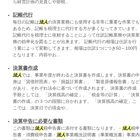
ら経営計画の見直しや節税...
記帳代行
毎日の記帳は
法人
の決算業務にも使用する非常に重要な作業でも
あるため、記帳を税理士に代行する方が多くなってきています。
記帳代行を税理士に依頼することによって仕訳記帳業務や決算業
務の効率化を図ることが出来ます。 記帳代行の相場は仕訳を行
う量によって変動してきます。相場は仕訳1つにつき50～100円
となります。内容やお...
決算書作成
法人
では、事業年度が終わると決算書を作成します。決算書の中
身は「貸借対照表」や「損益計算書」、「製造原価報告書」など
があり、それぞれ法令に基づいて作成されます。 決算書の作成
手順としては、「決算残高の確定」、「税金等の計算」、「決算
書の作成」の３つの段階に分かれます。 「決算残高の確定」こ
こでは、決算日での現金や...
決算申告に必要な書類
この書類は
法人
税申告書に添付する書類になります。・
法人
税申
告書・消費税申告書・
法人
事業概況説明書（事業概況書）事業内