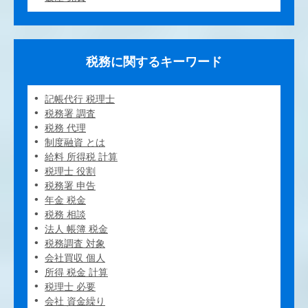
税務に関するキーワード
記帳代行 税理士
税務署 調査
税務 代理
制度融資 とは
給料 所得税 計算
税理士 役割
税務署 申告
年金 税金
税務 相談
法人 帳簿 税金
税務調査 対象
会社買収 個人
所得 税金 計算
税理士 必要
会社 資金繰り