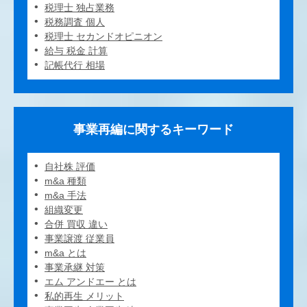
税理士 独占業務
税務調査 個人
税理士 セカンドオピニオン
給与 税金 計算
記帳代行 相場
事業再編に関するキーワード
自社株 評価
m&a 種類
m&a 手法
組織変更
合併 買収 違い
事業譲渡 従業員
m&a とは
事業承継 対策
エム アンドエー とは
私的再生 メリット