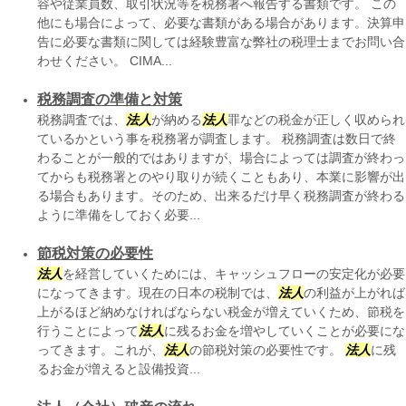
容や従業員数、取引状況等を税務署へ報告する書類です。 この
他にも場合によって、必要な書類がある場合があります。決算申
告に必要な書類に関しては経験豊富な弊社の税理士までお問い合
わせください。 CIMA...
税務調査の準備と対策
税務調査では、
法人
が納める
法人
罪などの税金が正しく収められ
ているかという事を税務署が調査します。 税務調査は数日で終
わることが一般的ではありますが、場合によっては調査が終わっ
てからも税務署とのやり取りが続くこともあり、本業に影響が出
る場合もあります。そのため、出来るだけ早く税務調査が終わる
ように準備をしておく必要...
節税対策の必要性
法人
を経営していくためには、キャッシュフローの安定化が必要
になってきます。現在の日本の税制では、
法人
の利益が上がれば
上がるほど納めなければならない税金が増えていくため、節税を
行うことによって
法人
に残るお金を増やしていくことが必要にな
ってきます。これが、
法人
の節税対策の必要性です。
法人
に残
るお金が増えると設備投資...