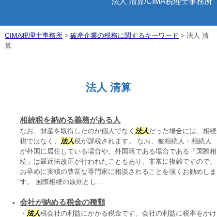
法人 清算/CIMA税理士事務所
CIMA税理士事務所
>
破産企業の税務に関するキーワード
>
法人 清
算
法人 清算
相続税を納める義務がある人
なお、財産を取得したのが個人でなく
法人
だった場合には、相続
税ではなく、
法人
税が課税されます。 なお、被相続人・相続人
が外国に居住している場合や、外国籍である場合である「国際相
続」は最近法改正が行われたこともあり、非常に複雑ですので、
お早めに実績の豊富な専門家に相談されることを強くお勧めしま
す。 国際相続の原則とし...
会社が納める税金の種類
・
法人
税会社の利益にかかる税金です。会社の利益に税率をかけ