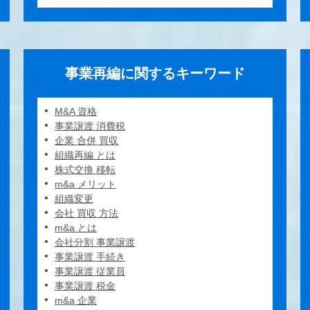
事業再編に関するキーワード
M&A 資格
事業譲渡 消費税
企業 合併 買収
組織再編 とは
株式交換 移転
m&a メリット
組織変更
会社 買収 方法
m&a とは
会社分割 事業譲渡
事業譲渡 手続き
事業譲渡 従業員
事業譲渡 税金
m&a 企業