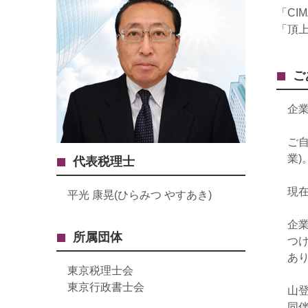
「CI
「頂
ご
企
ご
業
代表税理士
現
平光 康晃(ひらみつ やすあき)
企
所属団体
つ
あ
東京税理士会
東京行政書士会
山
同