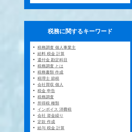
税務に関するキーワード
税務調査 個人事業主
給料 税金 計算
還付金 勘定科目
税務調査 とは
税務書類 作成
税理士 節税
会社買収 個人
税金 申告
税務調査
所得税 種類
インボイス 消費税
会社 資金繰り
定款 作成
給与 税金 計算