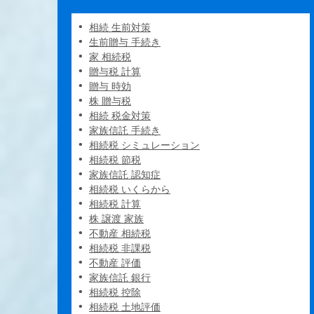
相続 生前対策
生前贈与 手続き
家 相続税
贈与税 計算
贈与 時効
株 贈与税
相続 税金対策
家族信託 手続き
相続税 シミュレーション
相続税 節税
家族信託 認知症
相続税 いくらから
相続税 計算
株 譲渡 家族
不動産 相続税
相続税 非課税
不動産 評価
家族信託 銀行
相続税 控除
相続税 土地評価