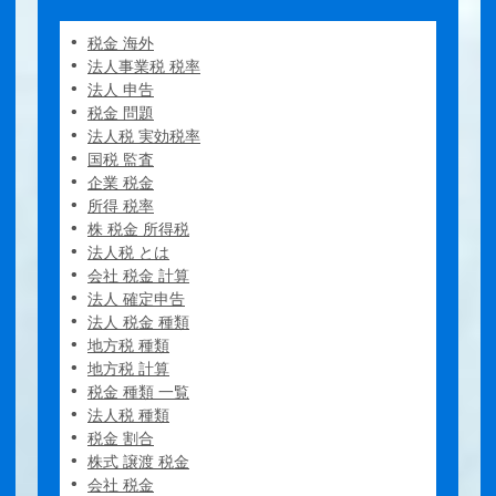
税金 海外
法人事業税 税率
法人 申告
税金 問題
法人税 実効税率
国税 監査
企業 税金
所得 税率
株 税金 所得税
法人税 とは
会社 税金 計算
法人 確定申告
法人 税金 種類
地方税 種類
地方税 計算
税金 種類 一覧
法人税 種類
税金 割合
株式 譲渡 税金
会社 税金