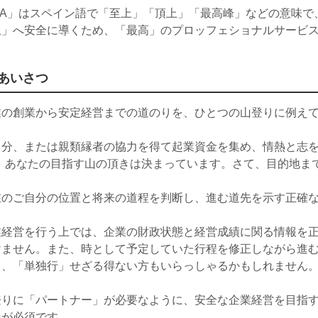
MA」はスペイン語で「至上」「頂上」「最高峰」などの意味で、
上」へ安全に導くため、「最高」のプロッフェショナルサービ
あいさつ
業の創業から安定経営までの道のりを、ひとつの山登りに例え
自分、または親類縁者の協力を得て起業資金を集め、情熱と志を
)。あなたの目指す山の頂きは決まっています。さて、目的地ま
在のご自分の位置と将来の道程を判断し、進む道先を示す正確な
業経営を行う上では、企業の財政状態と経営成績に関る情報を
けません。また、時として予定していた行程を修正しながら進
り、「単独行」せざる得ない方もいらっしゃるかもしれません
登りに「パートナー」が必要なように、安全な企業経営を目指す
伴が必須です。