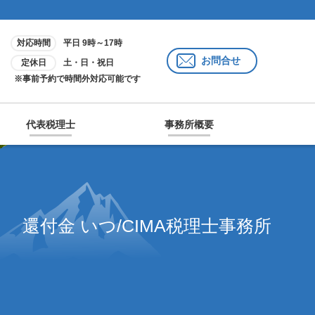
対応時間
平日 9時～17時
お問合せ
定休日
土・日・祝日
※事前予約で時間外対応可能です
代表税理士
事務所概要
還付金 いつ/CIMA税理士事務所