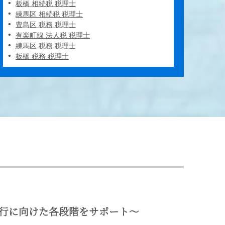
板橋 相続税 税理士
練馬区 相続税 税理士
豊島区 税務 税理士
有楽町線 法人税 税理士
練馬区 税務 税理士
板橋 税務 税理士
移行に向けた各段階をサポート〜