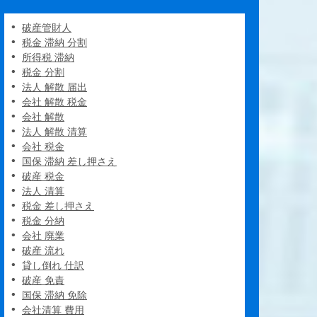
破産管財人
税金 滞納 分割
所得税 滞納
税金 分割
法人 解散 届出
会社 解散 税金
会社 解散
法人 解散 清算
会社 税金
国保 滞納 差し押さえ
破産 税金
法人 清算
税金 差し押さえ
税金 分納
会社 廃業
破産 流れ
貸し倒れ 仕訳
破産 免責
国保 滞納 免除
会社清算 費用