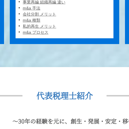
事業再編 組織再編 違い
m&a 手法
会社分割 メリット
m&a 種類
私的再生 メリット
m&a プロセス
代表税理士紹介
〜30年の経験を元に、創生・発展・安定・