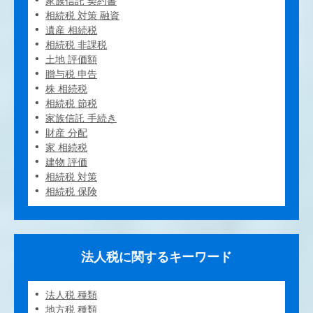
家族信託 契約書
相続税 対策 融資
遺産 相続税
相続税 非課税
土地 評価額
贈与税 申告
株 相続税
相続税 節税
家族信託 手続き
財産 分配
家 相続税
建物 評価
相続税 対策
相続税 保険
法人税に関するキーワード
法人税 種類
地方税 種類