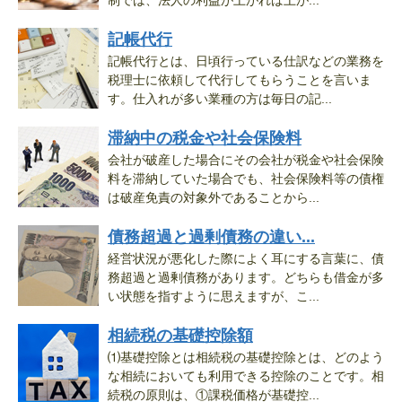
制では、法人の利益が上がれば上が...
記帳代行
記帳代行とは、日頃行っている仕訳などの業務を
税理士に依頼して代行してもらうことを言いま
す。仕入れが多い業種の方は毎日の記...
滞納中の税金や社会保険料
会社が破産した場合にその会社が税金や社会保険
料を滞納していた場合でも、社会保険料等の債権
は破産免責の対象外であることから...
債務超過と過剰債務の違い...
経営状況が悪化した際によく耳にする言葉に、債
務超過と過剰債務があります。どちらも借金が多
い状態を指すように思えますが、こ...
相続税の基礎控除額
⑴基礎控除とは相続税の基礎控除とは、どのよう
な相続においても利用できる控除のことです。相
続税の原則は、①課税価格が基礎控...