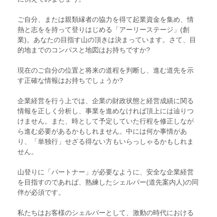
ご自分、または親類縁者の協力を得て起業資金を集め、情
熱と志をを持って登りはじめる「アーリーステージ」(創
業)。あなたの目指す山の頂きは決まっています。さて、目
的地までのコンパスと地図はお持ちですか?
現在のご自分の位置と将来の道程を判断し、進む道先を示
す正確な情報はお持ちでしょうか?
企業経営を行う上では、企業の財政状態と経営成績に関る
情報を正しく分析し、事業を進めなければ頂上には辿りつ
けません。また、時として予定していた行程を修正しなが
ら進む必要があるかもしれません。中には何か事情があ
り、「単独行」せざる得ない方もいらっしゃるかもしれま
せん。
山登りに「パートナー」が必要なように、安全な企業経営
を目指すのであれば、熟練したシェルパー(道先案内人)の同
伴が必須です。
私たちはお客様のシェルパーとして、激動の時代における