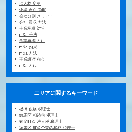
法人格 変更
企業 合併 買収
会社分割 メリット
会社 買収 方法
事業承継 対策
m&a 手法
事業再編 とは
m&a 効果
m&a 方法
事業譲渡 税金
m&a とは
エリアに関するキーワード
板橋 税務 税理士
練馬区 相続税 税理士
有楽町線 法人税 税理士
練馬区 破産企業の税務 税理士