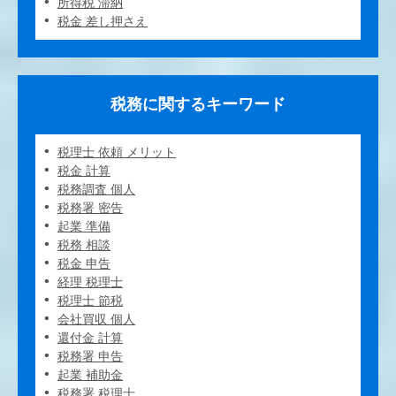
所得税 滞納
税金 差し押さえ
税務に関するキーワード
税理士 依頼 メリット
税金 計算
税務調査 個人
税務署 密告
起業 準備
税務 相談
税金 申告
経理 税理士
税理士 節税
会社買収 個人
還付金 計算
税務署 申告
起業 補助金
税務署 税理士