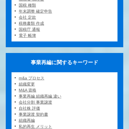
国税 種類
年末調整 確定申告
会社 定款
税務書類 作成
国税庁 通報
電子 帳簿
事業再編に関するキーワード
m&a プロセス
組織変更
M&A 資格
事業再編 組織再編 違い
会社分割 事業譲渡
自社株 評価
事業譲渡 契約書
組織再編
私的再生 メリット