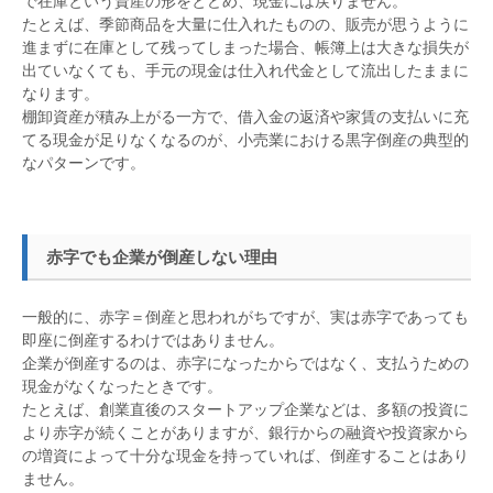
で在庫という資産の形をとどめ、現金には戻りません。
たとえば、季節商品を大量に仕入れたものの、販売が思うように
進まずに在庫として残ってしまった場合、帳簿上は大きな損失が
出ていなくても、手元の現金は仕入れ代金として流出したままに
なります。
棚卸資産が積み上がる一方で、借入金の返済や家賃の支払いに充
てる現金が足りなくなるのが、小売業における黒字倒産の典型的
なパターンです。
赤字でも企業が倒産しない理由
一般的に、赤字＝倒産と思われがちですが、実は赤字であっても
即座に倒産するわけではありません。
企業が倒産するのは、赤字になったからではなく、支払うための
現金がなくなったときです。
たとえば、創業直後のスタートアップ企業などは、多額の投資に
より赤字が続くことがありますが、銀行からの融資や投資家から
の増資によって十分な現金を持っていれば、倒産することはあり
ません。