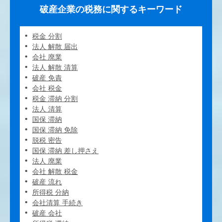
破産企業の税務に関するキーワード
税金 分割
法人 解散 届出
会社 廃業
法人 解散 清算
破産 免責
会社 税金
税金 滞納 分割
法人 清算
国保 滞納
国保 滞納 免除
脱税 密告
国保 滞納 差し押さえ
法人 廃業
会社 解散 税金
破産 流れ
所得税 分納
会社清算 手続き
破産 会社