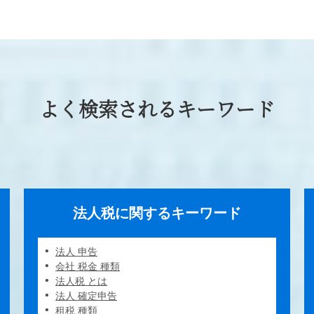
よく検索されるキーワード
法人税に関するキーワード
法人 申告
会社 税金 種類
法人税 とは
法人 確定申告
租税 種類