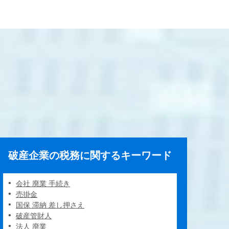
破産企業の税務に関するキーワード
会社 廃業 手続き
売掛金
国保 滞納 差し押さえ
破産管財人
法人 廃業