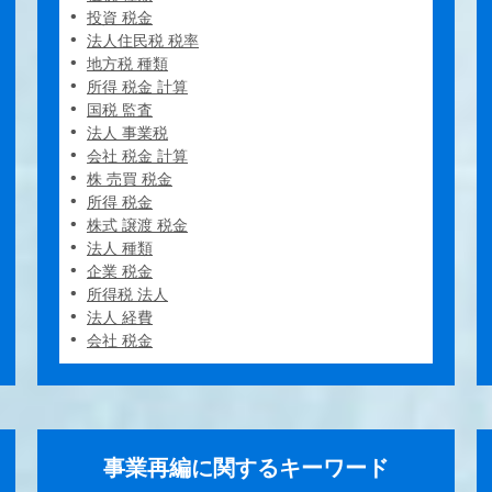
投資 税金
法人住民税 税率
地方税 種類
所得 税金 計算
国税 監査
法人 事業税
会社 税金 計算
株 売買 税金
所得 税金
株式 譲渡 税金
法人 種類
企業 税金
所得税 法人
法人 経費
会社 税金
事業再編に関するキーワード