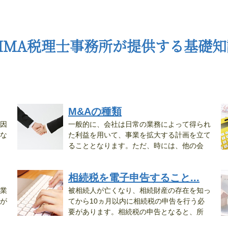
CIMA税理士事務所が提供する基礎知
M&Aの種類
因
一般的に、会社は日常の業務によって得られ
な
た利益を用いて、事業を拡大する計画を立て
ることとなります。ただ、時には、他の会
社...
す
相続税を電子申告すること...
業
被相続人が亡くなり、相続財産の存在を知っ
が
てから10ヵ月以内に相続税の申告を行う必
要があります。相続税の申告となると、所
管...
自.