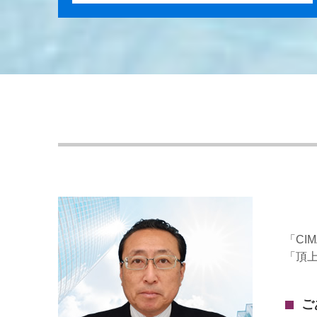
「CI
「頂
ご