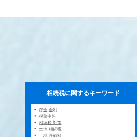
相続税に関するキーワード
貯金 金利
税務申告
相続税 対策
土地 相続税
土地 評価額