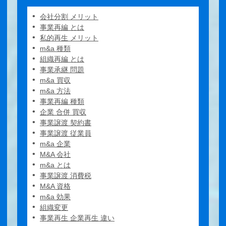
会社分割 メリット
事業再編 とは
私的再生 メリット
m&a 種類
組織再編 とは
事業承継 問題
m&a 買収
m&a 方法
事業再編 種類
企業 合併 買収
事業譲渡 契約書
事業譲渡 従業員
m&a 企業
M&A 会社
m&a とは
事業譲渡 消費税
M&A 資格
m&a 効果
組織変更
事業再生 企業再生 違い