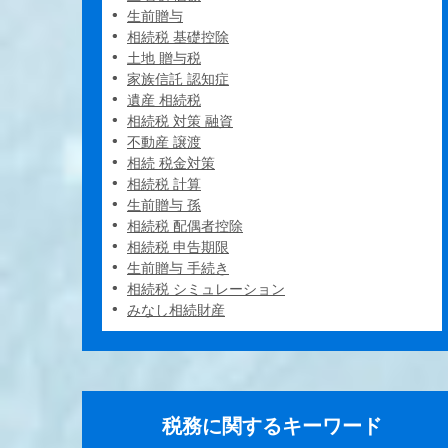
生前贈与
相続税 基礎控除
土地 贈与税
家族信託 認知症
遺産 相続税
相続税 対策 融資
不動産 譲渡
相続 税金対策
相続税 計算
生前贈与 孫
相続税 配偶者控除
相続税 申告期限
生前贈与 手続き
相続税 シミュレーション
みなし相続財産
税務に関するキーワード