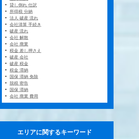
貸し倒れ 仕訳
所得税 分納
法人 破産 流れ
会社清算 手続き
破産 流れ
会社 解散
会社 廃業
税金 差し押さえ
破産 会社
破産 税金
税金 滞納
国保 滞納 免除
脱税 密告
国保 滞納
会社 廃業 費用
エリアに関するキーワード