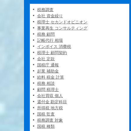
税務調査
会社 資金繰り
税理士 セカンドオピニオン
事業再生 コンサルティング
税務 顧問
記帳代行 相場
インボイス 消費税
税理士 顧問契約
会社 定款
国税庁 通報
起業 補助金
給料 税金 計算
税務 相談
顧問 税理士
会社買収 個人
還付金 勘定科目
所得税 地方税
国税 監査
税務調査 対象
国税 種類