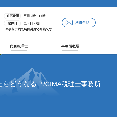
対応時間
平日 9時～17時
お問合せ
定休日
土・日・祝日
※事前予約で時間外対応可能です
代表税理士
事務所概要
らどうなる？/CIMA税理士事務所