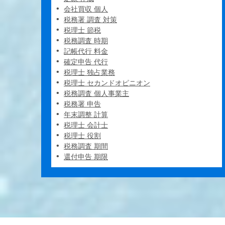
会社買収 個人
税務署 調査 対策
税理士 節税
税務調査 時期
記帳代行 料金
確定申告 代行
税理士 独占業務
税理士 セカンドオピニオン
税務調査 個人事業主
税務署 申告
年末調整 計算
税理士 会計士
税理士 役割
税務調査 期間
還付申告 期限