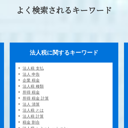
よく検索されるキーワード
法人税に関するキーワード
法人税 支払
法人 申告
企業 税金
法人税 種類
所得 税金
所得 税金 計算
法人 清算
法人税 とは
法人税 計算
税金 割合