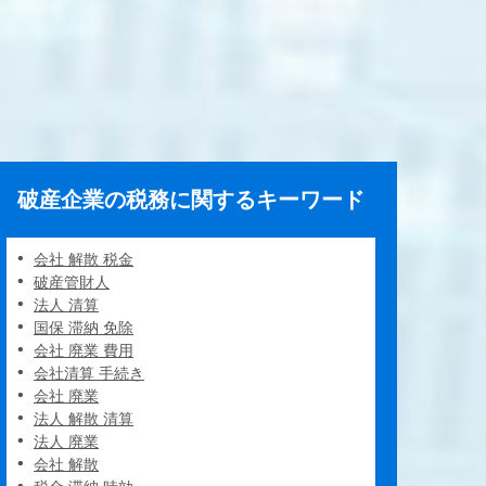
破産企業の税務に関するキーワード
会社 解散 税金
破産管財人
法人 清算
国保 滞納 免除
会社 廃業 費用
会社清算 手続き
会社 廃業
法人 解散 清算
法人 廃業
会社 解散