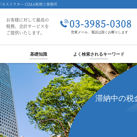
ネスドクター CIMA税理士事務所
お客様に対して最高の
03-3985-0308
税務、会計サービスを
ご提供いたします。
営業メール、電話は固くお断りします
基礎知識
よく検索されるキーワード
滞納中の税