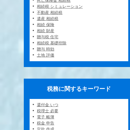
死亡保険金 相続税
相続税 シミュレーション
不動産 相続税
遺産 相続税
相続 保険
相続 財産
贈与税 住宅
相続税 基礎控除
贈与 時効
土地 評価
税務に関するキーワード
還付金 いつ
税理士 必要
電子 帳簿
税金 申告
定款 作成