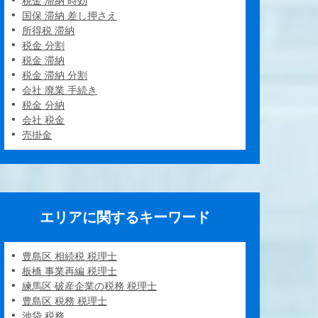
税金 滞納 時効
国保 滞納 差し押さえ
所得税 滞納
税金 分割
税金 滞納
税金 滞納 分割
会社 廃業 手続き
税金 分納
会社 税金
売掛金
エリアに関するキーワード
豊島区 相続税 税理士
板橋 事業再編 税理士
練馬区 破産企業の税務 税理士
豊島区 税務 税理士
池袋 税務