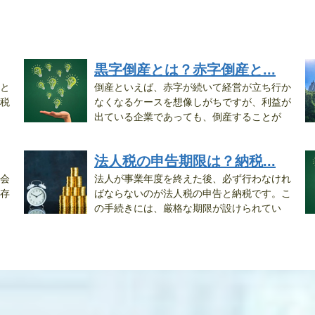
黒字倒産とは？赤字倒産と...
と
倒産といえば、赤字が続いて経営が立ち行か
税
なくなるケースを想像しがちですが、利益が
出ている企業であっても、倒産することが
あ...
の.
法人税の申告期限は？納税...
会
法人が事業年度を終えた後、必ず行わなけれ
存
ばならないのが法人税の申告と納税です。こ
の手続きには、厳格な期限が設けられてい
ま...
の.