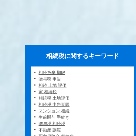
相続税に関するキーワード
相続放棄 期限
贈与税 申告
相続 土地 評価
家 相続税
相続税 土地評価
相続税 申告期限
マンション 相続
生前贈与 手続き
贈与税 相続税
不動産 譲渡