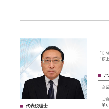
「CI
「頂
ご
企
ご
業
代表税理士