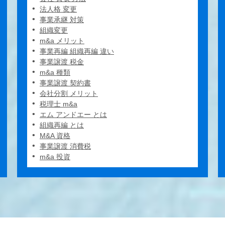
法人格 変更
事業承継 対策
組織変更
m&a メリット
事業再編 組織再編 違い
事業譲渡 税金
m&a 種類
事業譲渡 契約書
会社分割 メリット
税理士 m&a
エム アンドエー とは
組織再編 とは
M&A 資格
事業譲渡 消費税
m&a 投資