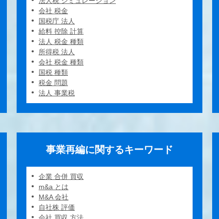
法人税 シミュレーション
会社 税金
国税庁 法人
給料 控除 計算
法人 税金 種類
所得税 法人
会社 税金 種類
国税 種類
税金 問題
法人 事業税
事業再編に関するキーワード
企業 合併 買収
m&a とは
M&A 会社
自社株 評価
会社 買収 方法