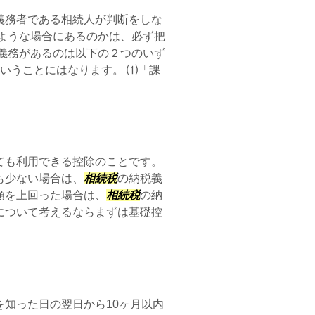
義務者である相続人が判断をしな
ような場合にあるのかは、必ず把
義務があるのは以下の２つのいず
いうことにはなります。 ⑴「課
ても利用できる控除のことです。
も少ない場合は、
相続税
の納税義
額を上回った場合は、
相続税
の納
について考えるならまずは基礎控
知った日の翌日から10ヶ月以内