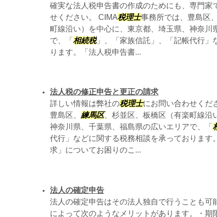
確実な法人税申告書の作成のためにも、専門家
せください。 CIMA
税理士
事務所では、豊島区
町線沿い）を中心に、東京都、埼玉県、神奈川
で、「
相続税
」、「家族信託」、「記帳代行」
ります。「法人税申告書...
法人税の修正申告と更正の請求
詳しい情報は弊社の
税理士
にお問い合わせください
豊島区、
練馬区
、杉並区、板橋区（有楽町線沿
神奈川県、千葉県、福島県の広いエリアで、「
代行」などに関する税務相談を承っております
求」についてお困りのこ...
法人の確定申告
法人の確定申告はその法人独自で行うことも可
によって次のようなメリットがあります。・期