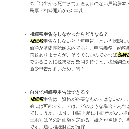
の「出生から死亡まで」途切れのない戸籍謄本
民票・相続開始から3年以...
相続税申告をしなかったらどうなる？
相続税
申告をしないと「無申告」という状態に
価額が基礎控除額以内であり、申告義務・納税
問題ありませんが、そうでないのであれば
相続
であることに税務署が疑問を持つと、税務調査
過少申告が多いため、約2...
自分で相続税申告はできる？
相続税
申告は、資格が必要なものではないので
的には可能です。では、どのような場合であれ
でしょうか。 まず、相続財産に不動産がない場
土地）はその評価額を定める手続きが複雑で、
です。逆に相続財産が預貯...