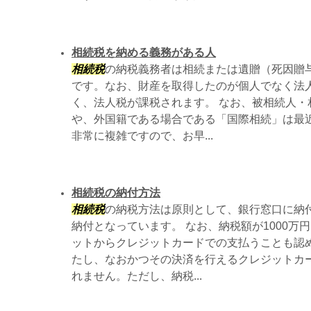
相続税を納める義務がある人
相続税
の納税義務者は相続または遺贈（死因贈
です。なお、財産を取得したのが個人でなく法
く、法人税が課税されます。 なお、被相続人・
や、外国籍である場合である「国際相続」は最
非常に複雑ですので、お早...
相続税の納付方法
相続税
の納税方法は原則として、銀行窓口に納
納付となっています。 なお、納税額が1000万
ットからクレジットカードでの支払うことも認
たし、なおかつその決済を行えるクレジットカ
れません。ただし、納税...