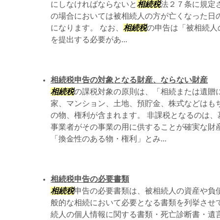
にしなければならないと
相続税
法２７条に規定
の場合においては被相続人の方が亡くなった日の
になります。 なお、
相続税
の申告は「被相続人
を提出する必要があ...
相続税申告の対象となる財産、ならない財産
相続税
の課税対象の原則は、「相続または遺贈
家、マンション、土地、預貯金、株式などはも
の物、権利が含まれます。 非課税となるのは、
事業者がその事業の用に供することが確実な財
「換金性のある物・権利」とみ...
相続税申告の必要書類
相続税
申告の必要書類は、被相続人の資産や負
般的な相続において必要となる書類を列挙させて
続人の個人情報に関する書類・死亡診断書・遺