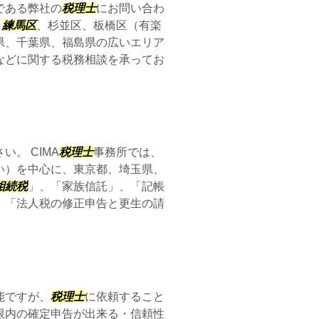
である弊社の
税理士
にお問い合わ
、
練馬区
、杉並区、板橋区（有楽
県、千葉県、福島県の広いエリア
などに関する税務相談を承ってお
。 CIMA
税理士
事務所では、
い）を中心に、東京都、埼玉県、
相続税
」、「家族信託」、「記帳
。「法人税の修正申告と更生の請
能ですが、
税理士
に依頼すること
限内の確定申告が出来る・信頼性