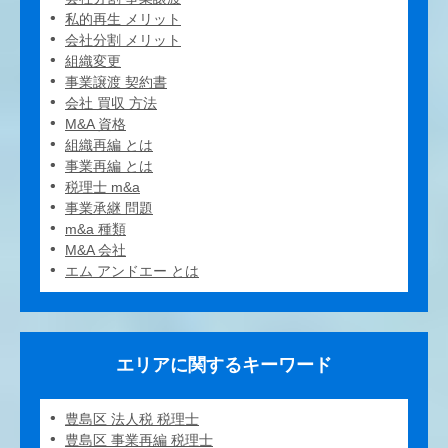
私的再生 メリット
会社分割 メリット
組織変更
事業譲渡 契約書
会社 買収 方法
M&A 資格
組織再編 とは
事業再編 とは
税理士 m&a
事業承継 問題
m&a 種類
M&A 会社
エム アンドエー とは
エリアに関するキーワード
豊島区 法人税 税理士
豊島区 事業再編 税理士