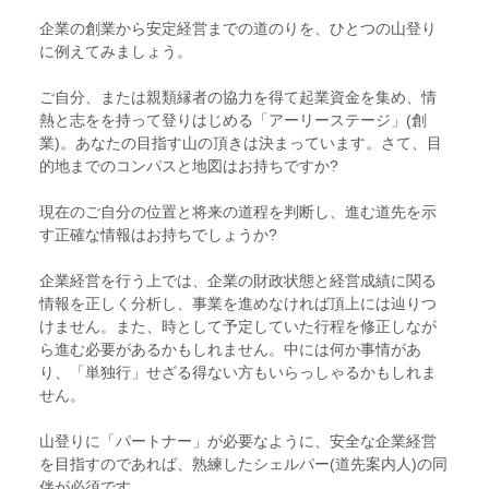
企業の創業から安定経営までの道のりを、ひとつの山登り
に例えてみましょう。
ご自分、または親類縁者の協力を得て起業資金を集め、情
熱と志をを持って登りはじめる「アーリーステージ」(創
業)。あなたの目指す山の頂きは決まっています。さて、目
的地までのコンパスと地図はお持ちですか?
現在のご自分の位置と将来の道程を判断し、進む道先を示
す正確な情報はお持ちでしょうか?
企業経営を行う上では、企業の財政状態と経営成績に関る
情報を正しく分析し、事業を進めなければ頂上には辿りつ
けません。また、時として予定していた行程を修正しなが
ら進む必要があるかもしれません。中には何か事情があ
り、「単独行」せざる得ない方もいらっしゃるかもしれま
せん。
山登りに「パートナー」が必要なように、安全な企業経営
を目指すのであれば、熟練したシェルパー(道先案内人)の同
伴が必須です。