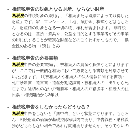
相続税申告の対象となる財産、ならない財産
相続税
の課税対象の原則は、「相続または遺贈によって取得した
財産」です。家、マンション、土地、預貯金、株式などはもちろ
ん、財産権の対象となる一切の物、権利が含まれます。 非課税
となるのは、墓所・祭具や、公益を目的とする事業者がその事業
の用に供することが確実な財産などのごくわずかなもので、「換
金性のある物・権利」とみ...
相続税申告の必要書類
相続税
申告の必要書類は、被相続人の資産や負債などによります
が、ここでは一般的な相続において必要となる書類を列挙させて
いただきます。 ⑴被相続人や相続人の個人情報に関する書類・
死亡診断書・遺言書・遺産分割協議書・被相続人の「出生から死
亡まで」途切れのない戸籍謄本・相続人の戸籍謄本・相続人の住
民票・相続開始から3年以...
相続税申告をしなかったらどうなる？
相続税
申告をしないと「無申告」という状態になります。もちろ
ん、相続財産の価額が基礎控除額以内であり、申告義務・納税義
務がどちらもない場合であれば問題ありませんが、そうでないの