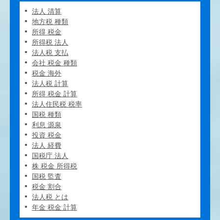
法人 清算
地方税 種類
所得 税金
所得税 法人
法人税 支払
会社 税金 種類
税金 海外
法人税 計算
所得 税金 計算
法人住民税 税率
国税 種類
利息 源泉
投資 税金
法人 経費
国税庁 法人
株 税金 所得税
国税 監査
税金 割合
法人税 とは
年金 税金 計算