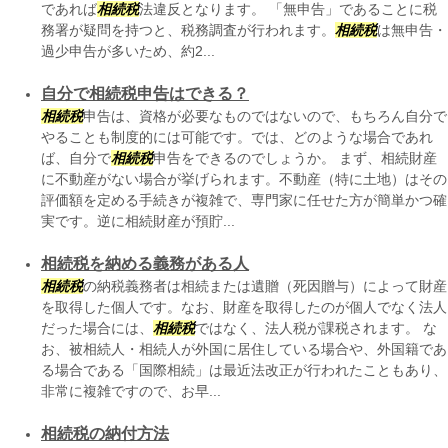
であれば
相続税
法違反となります。 「無申告」であることに税
務署が疑問を持つと、税務調査が行われます。
相続税
は無申告・
過少申告が多いため、約2...
自分で相続税申告はできる？
相続税
申告は、資格が必要なものではないので、もちろん自分で
やることも制度的には可能です。では、どのような場合であれ
ば、自分で
相続税
申告をできるのでしょうか。 まず、相続財産
に不動産がない場合が挙げられます。不動産（特に土地）はその
評価額を定める手続きが複雑で、専門家に任せた方が簡単かつ確
実です。逆に相続財産が預貯...
相続税を納める義務がある人
相続税
の納税義務者は相続または遺贈（死因贈与）によって財産
を取得した個人です。なお、財産を取得したのが個人でなく法人
だった場合には、
相続税
ではなく、法人税が課税されます。 な
お、被相続人・相続人が外国に居住している場合や、外国籍であ
る場合である「国際相続」は最近法改正が行われたこともあり、
非常に複雑ですので、お早...
相続税の納付方法