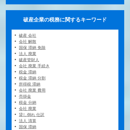
破産企業の税務に関するキーワード
破産 会社
会社 解散
国保 滞納 免除
法人 廃業
破産管財人
会社 廃業 手続き
税金 滞納
税金 滞納 分割
所得税 滞納
会社 廃業 費用
売掛金
税金 分納
会社 廃業
貸し倒れ 仕訳
法人 清算
国保 滞納