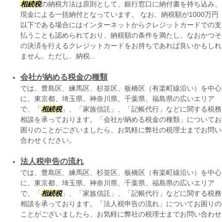
相続税
の納税方法は原則として、銀行窓口に納付書を持ち込み、
現金による一括納付となっています。 なお、納税額が1000万円
以下である場合にはインターネットからクレジットカードでの支
払うことも認められており、納税額の条件を満たし、なおかつそ
の決済を行えるクレジットカードをお持ちであれば良いかもしれ
ません。ただし、納税...
会社が納める税金の種類
では、豊島区、練馬区、杉並区、板橋区（有楽町線沿い）を中心
に、東京都、埼玉県、神奈川県、千葉県、福島県の広いエリア
で、「
相続税
」、「家族信託」、「記帳代行」などに関する税務
相談を承っております。「会社が納める税金の種類」についてお
困りのことがございましたら、お気軽に弊社の税理士までお問い
合わせください。
法人税申告の流れ
では、豊島区、練馬区、杉並区、板橋区（有楽町線沿い）を中心
に、東京都、埼玉県、神奈川県、千葉県、福島県の広いエリア
で、「
相続税
」、「家族信託」、「記帳代行」などに関する税務
相談を承っております。「法人税申告の流れ」についてお困りの
ことがございましたら、お気軽に弊社の税理士までお問い合わせ