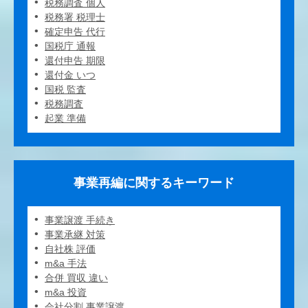
税務調査 個人
税務署 税理士
確定申告 代行
国税庁 通報
還付申告 期限
還付金 いつ
国税 監査
税務調査
起業 準備
事業再編に関するキーワード
事業譲渡 手続き
事業承継 対策
自社株 評価
m&a 手法
合併 買収 違い
m&a 投資
会社分割 事業譲渡