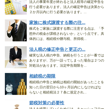
法人の事業年度が終わると法人税等の確定申告を
行う必要があります。法人の確定申告は決算から
２か月以内に行う必要があります。...
家族に株式譲渡する際の注...
株式をご家族に譲渡する際に注意する点は、「予
想外の税金が課税されないか」という点です。具
体的には、相続税や贈与税、所得税...
法人税の修正申告と更正の...
確実な法人税の申告、納税を行うことが一番では
ありますが、万が一誤ってしまった場合は２つの
対処法があります。法定申告期限を...
相続税の期限
相続税の申告と納税は相続の開始があったことを
知った日の翌日から10ヶ月以内にしなければな
らないと相続税法２７条に規定され...
節税対策の必要性
法人を経営していくためには、キャッシュフロー