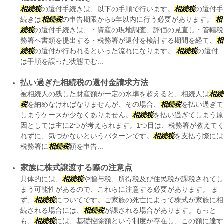
相続税
の還付手続きは、以下の手順で行います。
相続税
の還付手
続きは
相続税
の申告期限から5年以内に行う必要があります。
相
続税
の還付手続きは、・資産の現地調査、評価の見直し・管轄税
務署へ書類を提出する・税務署が還付を検討する期間を経て、
相
続税
の還付が行われるといった流れになります。
相続税
の還付
は手順を誤った状態でむ...
払い過ぎた相続税の還付金請求方法
被相続人の残した財産額が一定の水準を超えると、相続人は
相続
税
を納めなければなりませんが、その場合、
相続税
を払い過ぎて
しまうケースが少なくありません。
相続税
を払い過ぎてしまう原
因としては主に2つが考えられます。1つ目は、税務署が教えて
れずに、気づかないというパターンです。
相続税
を支払う際には
税務署に
相続税
額を申告...
家族に株式譲渡する際の注意点
具体的には、
相続税
や贈与税、所得税及び住民税が課税されてし
まう可能性があるので、これらに注意する必要があります。 ま
ず、
相続税
についてです。ご家族の死亡によって株式が家族に相
続される場合には、
相続税
が課される場合があります。もっと
も、
相続税
には、基礎控除額という制度が存在し、この額に達す