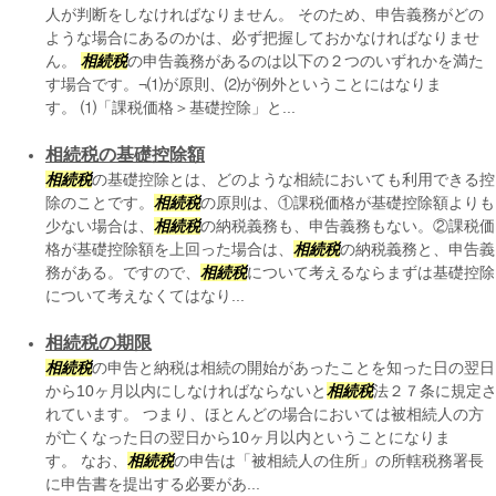
人が判断をしなければなりません。 そのため、申告義務がどの
ような場合にあるのかは、必ず把握しておかなければなりませ
ん。
相続税
の申告義務があるのは以下の２つのいずれかを満た
す場合です。¬⑴が原則、⑵が例外ということにはなりま
す。 ⑴「課税価格＞基礎控除」と...
相続税の基礎控除額
相続税
の基礎控除とは、どのような相続においても利用できる控
除のことです。
相続税
の原則は、①課税価格が基礎控除額よりも
少ない場合は、
相続税
の納税義務も、申告義務もない。②課税価
格が基礎控除額を上回った場合は、
相続税
の納税義務と、申告義
務がある。ですので、
相続税
について考えるならまずは基礎控除
について考えなくてはなり...
相続税の期限
相続税
の申告と納税は相続の開始があったことを知った日の翌日
から10ヶ月以内にしなければならないと
相続税
法２７条に規定
れています。 つまり、ほとんどの場合においては被相続人の方
が亡くなった日の翌日から10ヶ月以内ということになりま
す。 なお、
相続税
の申告は「被相続人の住所」の所轄税務署長
に申告書を提出する必要があ...