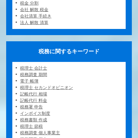
税金 分割
会社 解散 税金
会社清算 手続き
法人 解散 清算
税務に関するキーワード
税理士 会計士
税務調査 期間
電子 帳簿
税理士 セカンドオピニオン
記帳代行 相場
記帳代行 料金
税務署 申告
インボイス制度
税務書類 作成
税理士 節税
税務調査 個人事業主