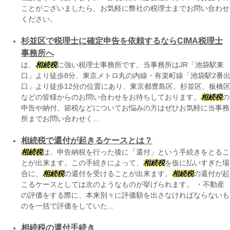
ことがございましたら、お気軽に弊社の税理士までお問い合わせ
ください。
杉並区で税理士に確定申告を依頼するならCIMA税理士
事務所へ
は、
相続税
に強い税理士事務所です。当事務所はJR「池袋駅東
口」より徒歩8分、東京メトロ丸の内線・有楽町線「池袋駅2番
口」より徒歩12分の位置にあり、東京都豊島区、杉並区、板橋
などの皆様からのお問い合わせをお待ちしております。
相続税
の
申告や納付、節税などについてお悩みの方はぜひお気軽に当事務
所までお問い合わせく...
相続税で還付が起きるケースとは？
相続税
は、申告納税を行った後に「還付」という手続きをとるこ
とが出来ます。この手続きによって、
相続税
を仮に払いすぎた場
合に、
相続税
の還付を受けることが出来ます。
相続税
の還付が起
こるケースとしては次のようなものが挙げられます。 ・不動産
の評価をする際に、本来別々に評価額を出さなければならないも
のを一括で評価をしていた...
相続税の還付手続き