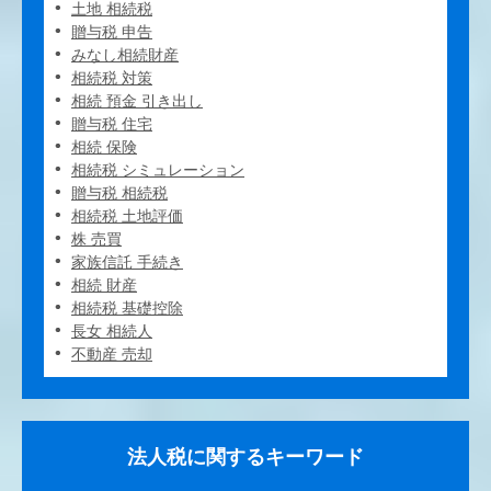
土地 相続税
贈与税 申告
みなし相続財産
相続税 対策
相続 預金 引き出し
贈与税 住宅
相続 保険
相続税 シミュレーション
贈与税 相続税
相続税 土地評価
株 売買
家族信託 手続き
相続 財産
相続税 基礎控除
長女 相続人
不動産 売却
法人税に関するキーワード