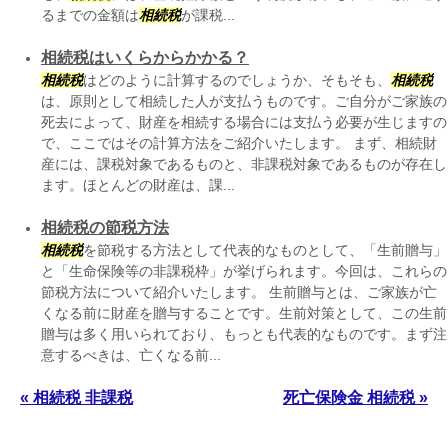
るまでの金額は
相続税
が課税...
相続税はいくらからかかる？
相続税
はどのように計算するのでしょうか、そもそも、
相続税
は、原則として相続した人が支払うものです。ご自分がご家族の
死去によって、財産を相続する場合には支払う必要が生じますの
で、ここではその計算方法をご紹介いたします。 まず、相続財
産には、課税対象であるものと、非課税対象であるものが存在し
ます。ほとんどの財産は、課...
相続税の節税方法
相続税
を節税する方法として代表的なものとして、「生前贈与」
と「生命保険等の非課税枠」が挙げられます。今回は、これらの
節税方法について紹介いたします。 生前贈与とは、ご家族が亡
くなる前に財産を贈与することです。生前対策として、この生前
贈与は多く用いられており、もっとも代表的なものです。まず注
意するべきは、亡くなる前...
« 相続税 非課税
死亡保険金 相続税 »