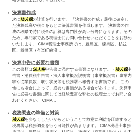
帳を税理士に代行する方が...
決算書作成
次に
法人税
の計算を行います。 「決算書の作成」最後に確定し
た決算残高や税金をもとに決算書類を作成します。 決算書の作
成の段階で特に税金の計算は専門性が高い分野になります。その
ため、専門家である税理士にお問い合わせいただくことをお勧め
いたします。 CIMA税理士事務所では、豊島区、練馬区、杉並
区、板橋区（有楽町線沿...
決算申告に必要な書類
この書類は
法人税
申告書に添付する書類になります。・
法人税
申
告書・消費税申告書・法人事業概況説明書（事業概況書）事業内
容や従業員数、取引状況等を税務署へ報告する書類です。 この
他にも場合によって、必要な書類がある場合があります。決算申
告に必要な書類に関しては経験豊富な弊社の税理士までお問い合
わせください。 CIMA...
税務調査の準備と対策
法人税
を少なくしたいからということで故意に利益を圧縮すると
税務署は税務調査を行う可能性が高まります。 CIMA税理士事務
所では、豊島区、練馬区、杉並区、板橋区（有楽町線沿い）を中