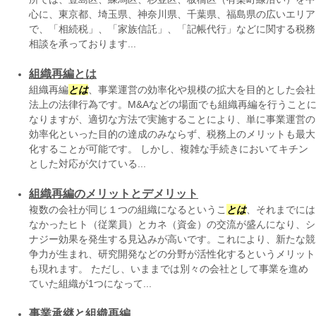
心に、東京都、埼玉県、神奈川県、千葉県、福島県の広いエリア
で、「相続税」、「家族信託」、「記帳代行」などに関する税務
相談を承っております...
組織再編とは
組織再編
とは
、事業運営の効率化や規模の拡大を目的とした会社
法上の法律行為です。M&Aなどの場面でも組織再編を行うこと
なりますが、適切な方法で実施することにより、単に事業運営の
効率化といった目的の達成のみならず、税務上のメリットも最大
化することが可能です。 しかし、複雑な手続きにおいてキチン
とした対応が欠けている...
組織再編のメリットとデメリット
複数の会社が同じ１つの組織になるというこ
とは
、それまでには
なかったヒト（従業員）とカネ（資金）の交流が盛んになり、シ
ナジー効果を発生する見込みが高いです。これにより、新たな競
争力が生まれ、研究開発などの分野が活性化するというメリット
も現れます。 ただし、いままでは別々の会社として事業を進め
ていた組織が1つになって...
事業承継と組織再編