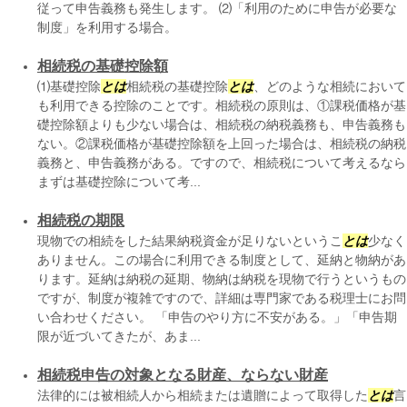
従って申告義務も発生します。 ⑵「利用のために申告が必要な
制度」を利用する場合。
相続税の基礎控除額
⑴基礎控除
とは
相続税の基礎控除
とは
、どのような相続において
も利用できる控除のことです。相続税の原則は、①課税価格が基
礎控除額よりも少ない場合は、相続税の納税義務も、申告義務も
ない。②課税価格が基礎控除額を上回った場合は、相続税の納税
義務と、申告義務がある。ですので、相続税について考えるなら
まずは基礎控除について考...
相続税の期限
現物での相続をした結果納税資金が足りないというこ
とは
少なく
ありません。この場合に利用できる制度として、延納と物納があ
ります。延納は納税の延期、物納は納税を現物で行うというもの
ですが、制度が複雑ですので、詳細は専門家である税理士にお問
い合わせください。 「申告のやり方に不安がある。」「申告期
限が近づいてきたが、あま...
相続税申告の対象となる財産、ならない財産
法律的には被相続人から相続または遺贈によって取得した
とは
言