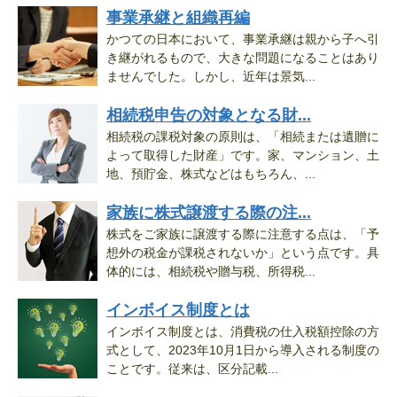
事業承継と組織再編
かつての日本において、事業承継は親から子へ引
き継がれるもので、大きな問題になることはあり
ませんでした。しかし、近年は景気...
相続税申告の対象となる財...
相続税の課税対象の原則は、「相続または遺贈に
よって取得した財産」です。家、マンション、土
地、預貯金、株式などはもちろん、...
家族に株式譲渡する際の注...
株式をご家族に譲渡する際に注意する点は、「予
想外の税金が課税されないか」という点です。具
体的には、相続税や贈与税、所得税...
インボイス制度とは
インボイス制度とは、消費税の仕入税額控除の方
式として、2023年10月1日から導入される制度の
ことです。従来は、区分記載...