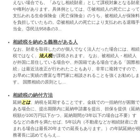
えない場合でも、「みなし相続財産」として課税対象となる財産
や権利があります。具体例としては、①被相続人の死亡によって
支払われる生命保険金（死亡保険金）のうち、被相続人が保険料
を負担していたもの。②被相続人の死亡により支払われる退職手
当金。③民法958条の3...
相続税を納める義務がある人
なお、財産を取得したのが個人でなく法人だった場合には、相続
税ではなく、
法人税
が課税されます。 なお、被相続人・相続人
が外国に居住している場合や、外国籍である場合である「国際相
続」は最近法改正が行われたこともあり、非常に複雑ですので、
お早めに実績の豊富な専門家に相談されることを強くお勧めしま
す。 国際相続の原則とし...
相続税の納付方法
延納
とは
、納税を延期することです。金銭での一括納付が困難で
ある場合に、提出期限内に延納申請書を提出、担保を提供（延納
税額が100万円以下かつ、延納期間が3年以下の場合は不要）す
るなどの条件を満たせば、5年以内（不動産などが相続財産に含
まれる場合は最長20年までの延長もあります。）の年賦延納が
務署長に認めてもらえ...