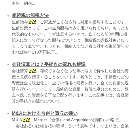
申告・納税...
相続税の節税方法
生前贈与
とは
、ご家族が亡くなる前に財産を贈与することです。
生前対策として、この生前贈与は多く用いられており、もっとも
代表的なものです。まず注意するべきは、亡くなる前3年間に相
続人に対して行なった贈与については、相続税の課税対象となっ
てしまう点です。もっとも、相続人でない者に対する生前贈与で
あれば毎年110万円以下...
会社清算とは？手続きの流れも解説
会社清算
とは
、存続できなくなった等の理由で解散した会社の資
産と負債を清算することをいいます。具体的には、不動産などの
資産は全て現金化し、全ての債権の回収を行い、全ての負債の返
済を行います。そして、最終的な資産・負債の処分のために、株
主へ残った資産を公平な分配を行います。この記事では、会社清
算の手続きの流れについて...
M&Aにおける合併と買収の違い
M＆A
とは
、Merger（合併）and Acquisitions(買収）の略で、
「会社あるいは経営権の取得」という意味です。つまりは、企業