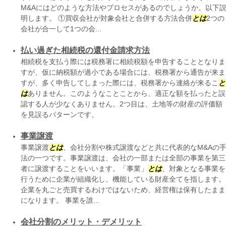
M&Aにはどのような方法やプロセスがあるのでしょうか。以下
明します。 ①買収会社が対象会社と合併する方法合併
とは
2つの
会社が合一して1つの会...
払い過ぎた相続税の還付金請求方法
相続税を支払う際には税務署に相続税額を申告することとなりま
すが、仮に納税額が過小である場合には、税務署から通告が来ま
すが、多く申告してしまった際には、税務署から連絡が来るこ
と
は
ありません。このようなことことから、適正な額を払ったと誤
認する人が少なくありません。2つ目は、土地等の財産の評価額
を見誤るパターンです。
事業譲渡
事業譲渡
とは
、会社分割や株式譲渡などと共に代表的なM&Aの
法の一つです。事業譲渡は、会社の一部または全部の事業を第三
者に譲渡することをいいます。「事業」
とは
、対象となる事業を
行うために企業が組織化し、機能している財産全てを指します。
企業を丸ごと売買するわけではないため、経営権は保有したまま
になります。 事業を誰...
会社分割のメリット・デメリット