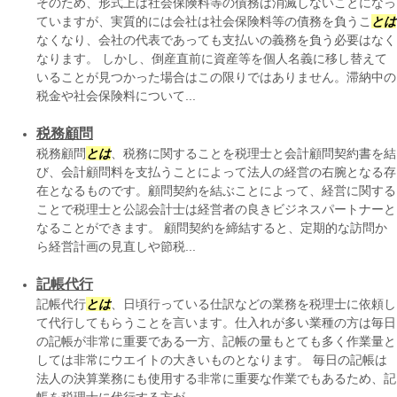
そのため、形式上は社会保険料等の債務は消滅しないことになっ
ていますが、実質的には会社は社会保険料等の債務を負うこ
とは
なくなり、会社の代表であっても支払いの義務を負う必要はなく
なります。 しかし、倒産直前に資産等を個人名義に移し替えて
いることが見つかった場合はこの限りではありません。滞納中の
税金や社会保険料について...
税務顧問
税務顧問
とは
、税務に関することを税理士と会計顧問契約書を結
び、会計顧問料を支払うことによって法人の経営の右腕となる存
在となるものです。顧問契約を結ぶことによって、経営に関する
ことで税理士と公認会計士は経営者の良きビジネスパートナーと
なることができます。 顧問契約を締結すると、定期的な訪問か
ら経営計画の見直しや節税...
記帳代行
記帳代行
とは
、日頃行っている仕訳などの業務を税理士に依頼し
て代行してもらうことを言います。仕入れが多い業種の方は毎日
の記帳が非常に重要である一方、記帳の量もとても多く作業量と
しては非常にウエイトの大きいものとなります。 毎日の記帳は
法人の決算業務にも使用する非常に重要な作業でもあるため、記