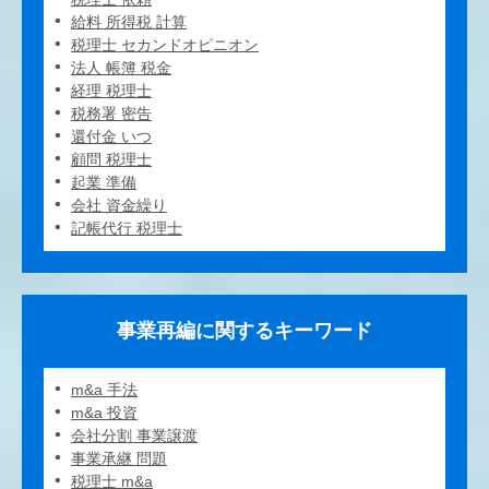
給料 所得税 計算
税理士 セカンドオピニオン
法人 帳簿 税金
経理 税理士
税務署 密告
還付金 いつ
顧問 税理士
起業 準備
会社 資金繰り
記帳代行 税理士
事業再編に関するキーワード
m&a 手法
m&a 投資
会社分割 事業譲渡
事業承継 問題
税理士 m&a