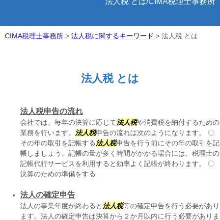
法人税 とは/CIMA税理士事務所
CIMA税理士事務所
>
法人税に関するキーワード
>
法人税 とは
法人税 とは
法人税申告の流れ
会社では、毎年の決算に応じて
法人税
や消費税を納付するための
業務を行います。
法人税
申告の流れは次のようになります。 〇
その年の取引を記帳する
法人税
申告を行う前にその年の取引を記
帳しましょう。記帳の量が多く時間がかかる場合には、税理士の
記帳代行サービスを利用すると効率よく記帳が終わります。 〇
決算のための準備をする
法人の確定申告
法人の事業年度が終わると
法人税
等の確定申告を行う必要があり
ます。法人の確定申告は決算から２か月以内に行う必要がありま