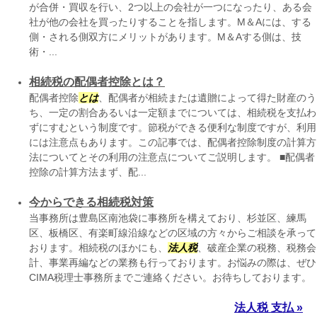
が合併・買収を行い、2つ以上の会社が一つになったり、ある会
社が他の会社を買ったりすることを指します。M＆Aには、する
側・される側双方にメリットがあります。M＆Aする側は、技
術・...
相続税の配偶者控除とは？
配偶者控除
とは
、配偶者が相続または遺贈によって得た財産のう
ち、一定の割合あるいは一定額までについては、相続税を支払わ
ずにすむという制度です。節税ができる便利な制度ですが、利用
には注意点もあります。この記事では、配偶者控除制度の計算方
法についてとその利用の注意点についてご説明します。 ■配偶者
控除の計算方法まず、配...
今からできる相続税対策
当事務所は豊島区南池袋に事務所を構えており、杉並区、練馬
区、板橋区、有楽町線沿線などの区域の方々からご相談を承って
おります。相続税のほかにも、
法人税
、破産企業の税務、税務会
計、事業再編などの業務も行っております。お悩みの際は、ぜひ
CIMA税理士事務所までご連絡ください。お待ちしております。
法人税 支払 »