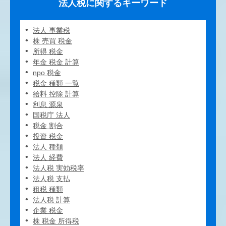
法人税に関するキーワード
法人 事業税
株 売買 税金
所得 税金
年金 税金 計算
npo 税金
税金 種類 一覧
給料 控除 計算
利息 源泉
国税庁 法人
税金 割合
投資 税金
法人 種類
法人 経費
法人税 実効税率
法人税 支払
租税 種類
法人税 計算
企業 税金
株 税金 所得税