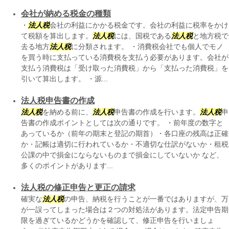
会社が納める税金の種類
・
法人税
会社の利益にかかる税金です。会社の利益に税率をかけ
て税額を算出します。
法人税
には、国税である
法人税
と地方税で
去る地方
法人税
に分類されます。 ・消費税会社でも個人でモノ
を買う時に支払っている消費税を支払う必要があります。会社が
支払う消費税は「受け取った消費税」から「支払った消費税」を
引いて算出します。 ・源...
法人税申告書の作成
法人税
を納める前に、
法人税
申告書の作成を行います。
法人税
申
告書の作成ポイントとしては次の通りです。 ・前年度の数字と
あっているか（前年の期末と登記の期首）・各口座の残高は正確
か・記帳は適切に行われているか・不適切な仕訳がないか・租税
公課の中で損金にならないものまで損金にしていないか など、
多くのポイントがあります...
法人税の修正申告と更正の請求
確実な
法人税
の申告、納税を行うことが一番ではありますが、万
が一誤ってしまった場合は２つの対処法があります。法定申告期
限を過ぎているかどうかを確認して、修正申告を行いましょ