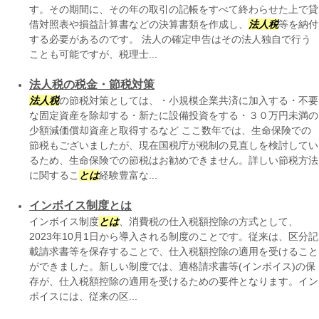
す。その期間に、その年の取引の記帳をすべて終わらせた上で貸
借対照表や損益計算書などの決算書類を作成し、
法人税
等を納付
する必要があるのです。 法人の確定申告はその法人独自で行う
ことも可能ですが、税理士...
法人税の税金・節税対策
法人税
の節税対策としては、・小規模企業共済に加入する・不要
な固定資産を除却する・新たに設備投資をする・３０万円未満の
少額減価償却資産と取得するなど ここ数年では、生命保険での
節税もございましたが、現在国税庁が税制の見直しを検討してい
るため、生命保険での節税はお勧めできません。詳しい節税方法
に関するこ
とは
経験豊富な...
インボイス制度とは
インボイス制度
とは
、消費税の仕入税額控除の方式として、
2023年10月1日から導入される制度のことです。従来は、区分記
載請求書等を保存することで、仕入税額控除の適用を受けること
ができました。新しい制度では、適格請求書等(インボイス)の保
存が、仕入税額控除の適用を受けるための要件となります。イン
ボイスには、従来の区...