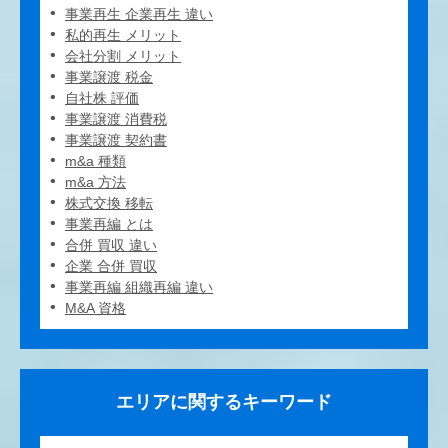
事業再生 企業再生 違い
私的再生 メリット
会社分割 メリット
事業譲渡 税金
自社株 評価
事業譲渡 消費税
事業譲渡 契約書
m&a 種類
m&a 方法
株式交換 移転
事業再編 とは
合併 買収 違い
企業 合併 買収
事業再編 組織再編 違い
M&A 資格
エリアに関するキーワード