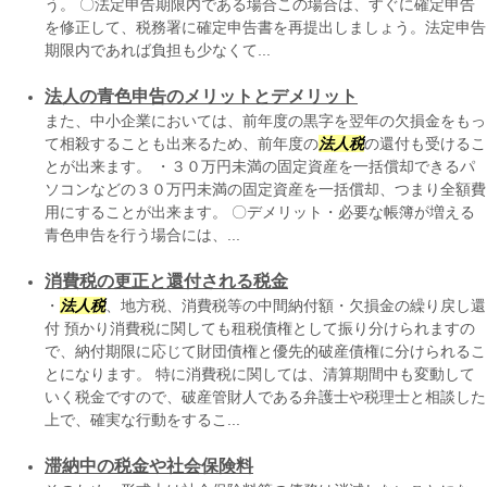
う。 〇法定申告期限内である場合この場合は、すぐに確定申告
を修正して、税務署に確定申告書を再提出しましょう。法定申告
期限内であれば負担も少なくて...
法人の青色申告のメリットとデメリット
また、中小企業においては、前年度の黒字を翌年の欠損金をもっ
て相殺することも出来るため、前年度の
法人税
の還付も受けるこ
とが出来ます。 ・３０万円未満の固定資産を一括償却できるパ
ソコンなどの３０万円未満の固定資産を一括償却、つまり全額費
用にすることが出来ます。 〇デメリット・必要な帳簿が増える
青色申告を行う場合には、...
消費税の更正と還付される税金
・
法人税
、地方税、消費税等の中間納付額・欠損金の繰り戻し還
付 預かり消費税に関しても租税債権として振り分けられますの
で、納付期限に応じて財団債権と優先的破産債権に分けられるこ
とになります。 特に消費税に関しては、清算期間中も変動して
いく税金ですので、破産管財人である弁護士や税理士と相談した
上で、確実な行動をするこ...
滞納中の税金や社会保険料