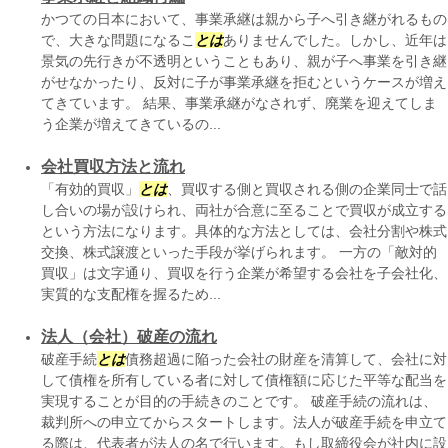
かつての日本において、事業承継は親から子へ引き継がれるもの
で、大きな問題になるこ
とは
ありませんでした。しかし、近年は
景気の先行きが不透明ということもあり、親が子へ事業を引き継
がせなかったり、反対に子が事業承継を拒むというケースが増え
てきています。 結果、事業承継がなされず、廃業を迎えてしま
う企業が増えてきているの...
会社買収方法と流れ
「有効的買収」
とは
、買収する側と買収される側の企業同士で話
し合いの場が設けられ、両社が合意に至ることで買収が成立する
という方法になります。具体的な方法としては、会社分割や株式
交換、株式譲渡といった手段が挙げられます。 一方の「敵対的
買収」は文字通り、買収を行う企業が希望する会社を子会社化、
実質的な支配権を握るため...
法人（会社）破産の流れ
破産手続
とは
債務超過に陥った会社の財産を清算して、会社に対
して債権を所有している者に対して債権額に応じた平等な配当を
実現することが目的の手続きのことです。 破産手続の流れは、
裁判所への申立てからスタートします。法人が破産手続を申立て
る際は、代表者が法人の名で行います。もし取締役会が社内に設