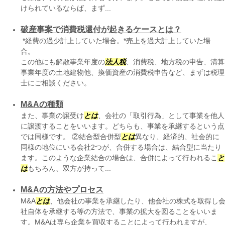
けられているならば、まず...
破産事案で消費税還付が起きるケースとは？
*経費の過少計上していた場合。*売上を過大計上していた場
合
この他にも解散事業年度の
法人税
、消費税、地方税の申告、清算
事業年度の土地建物他、換価資産の消費税申告など、まずは税理
士にご相談ください。
M&Aの種類
また、事業の譲受け
とは
、会社の「取引行為」として事業を他人
に譲渡することをいいます。どちらも、事業を承継するという点
では同様です。 ②結合型合併型
とは
異なり、経済的、社会的に
同様の地位にいる会社2つが、合併する場合は、結合型に当たり
ます。このような企業結合の場合は、合併によって行われるこ
と
は
もちろん、双方が持って...
M&Aの方法やプロセス
M&A
とは
、他会社の事業を承継したり、他会社の株式を取得し
社自体を承継する等の方法で、事業の拡大を図ることをいいま
す。M&Aは専ら企業を買収することによって行われますが、