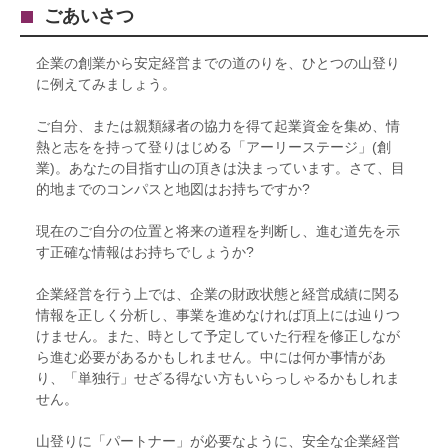
ごあいさつ
企業の創業から安定経営までの道のりを、ひとつの山登り
に例えてみましょう。
ご自分、または親類縁者の協力を得て起業資金を集め、情
熱と志をを持って登りはじめる「アーリーステージ」(創
業)。あなたの目指す山の頂きは決まっています。さて、目
的地までのコンパスと地図はお持ちですか?
現在のご自分の位置と将来の道程を判断し、進む道先を示
す正確な情報はお持ちでしょうか?
企業経営を行う上では、企業の財政状態と経営成績に関る
情報を正しく分析し、事業を進めなければ頂上には辿りつ
けません。また、時として予定していた行程を修正しなが
ら進む必要があるかもしれません。中には何か事情があ
り、「単独行」せざる得ない方もいらっしゃるかもしれま
せん。
山登りに「パートナー」が必要なように、安全な企業経営