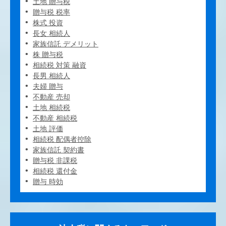
土地 贈与税
贈与税 税率
株式 投資
長女 相続人
家族信託 デメリット
株 贈与税
相続税 対策 融資
長男 相続人
夫婦 贈与
不動産 売却
土地 相続税
不動産 相続税
土地 評価
相続税 配偶者控除
家族信託 契約書
贈与税 非課税
相続税 還付金
贈与 時効