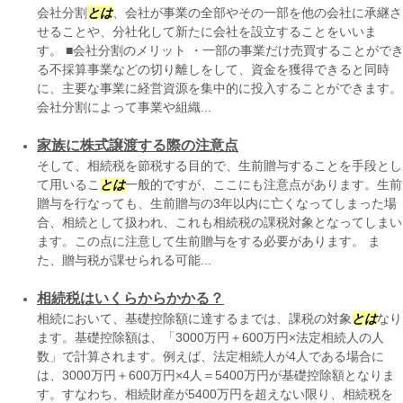
会社分割
とは
、会社が事業の全部やその一部を他の会社に承継さ
せることや、分社化して新たに会社を設立することをいいま
す。 ■会社分割のメリット ・一部の事業だけ売買することがで
る不採算事業などの切り離しをして、資金を獲得できると同時
に、主要な事業に経営資源を集中的に投入することができます。
会社分割によって事業や組織...
家族に株式譲渡する際の注意点
そして、相続税を節税する目的で、生前贈与することを手段とし
て用いるこ
とは
一般的ですが、ここにも注意点があります。生前
贈与を行なっても、生前贈与の3年以内に亡くなってしまった場
合、相続として扱われ、これも相続税の課税対象となってしまい
ます。この点に注意して生前贈与をする必要があります。 ま
た、贈与税が課せられる可能...
相続税はいくらからかかる？
相続において、基礎控除額に達するまでは、課税の対象
とは
なり
ます。基礎控除額は、「3000万円＋600万円×法定相続人の人
数」で計算されます。例えば、法定相続人が4人である場合に
は、3000万円＋600万円×4人＝5400万円が基礎控除額となりま
す。すなわち、相続財産が5400万円を超えない限り、相続税を