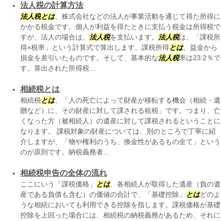
法人税の計算方法
法人税
とは
、株式会社などの法人が事業活動を通じて得た所得に
かかる税金です。個人が利益を得たときに支払う税金は所得税で
すが、法人の場合は、
法人税
を支払います。
法人税
は、「課税所
得×税率」という計算式で算出します。課税所得
とは
、益金から
損金を差引いたものです。そして、基本的な
法人税
率は23.2％で
す。算出された所得税...
相続税とは
相続税
とは
、「人の死亡によって財産が移転する機会（相続・遺
贈など）に、その財産に対して課される租税」です。つまり、亡
くなった方（被相続人）の遺産に対して課税されるということに
なります。 課税対象の財産については、別のところで丁寧に紹
介しますが、「物や権利のうち、換金性があるもの全て」という
のが原則です。納税義務者...
相続税申告の全体の流れ
ここにいう「課税価格」
とは
、各相続人が取得した遺産（負の遺
産である負債も含む）の価値の合計で、「基礎控除」
とは
どのよ
うな相続においても利用できる控除を指します。課税価格が基礎
控除を上回った場合には、相続税の納税義務があるため、それに