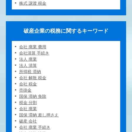
株式 譲渡 税金
破産企業の税務に関するキーワード
会社 廃業 費用
会社清算 手続き
法人 廃業
法人 清算
所得税 滞納
会社 解散 税金
会社 税金
売掛金
国保 滞納 免除
税金 分割
会社 廃業
国保 滞納 差し押さえ
破産 会社
会社 廃業 手続き