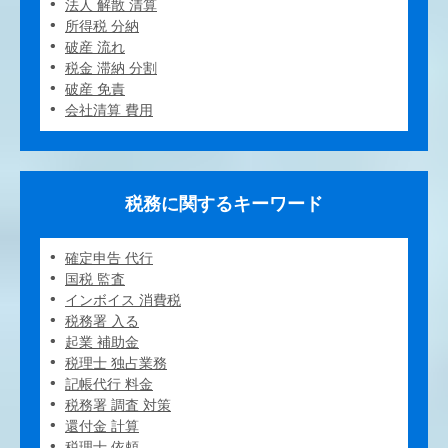
法人 解散 清算
所得税 分納
破産 流れ
税金 滞納 分割
破産 免責
会社清算 費用
税務に関するキーワード
確定申告 代行
国税 監査
インボイス 消費税
税務署 入る
起業 補助金
税理士 独占業務
記帳代行 料金
税務署 調査 対策
還付金 計算
税理士 依頼